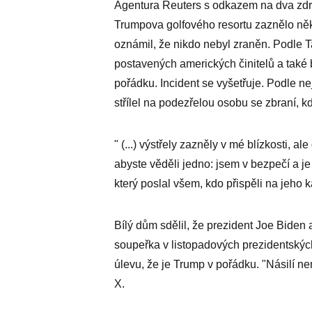
Agentura Reuters s odkazem na dva zdr
Trumpova golfového resortu zaznělo něk
oznámil, že nikdo nebyl zraněn. Podle T
postavených amerických činitelů a také 
pořádku. Incident se vyšetřuje. Podle 
střílel na podezřelou osobu se zbraní, k
" (...) výstřely zazněly v mé blízkosti, a
abyste věděli jedno: jsem v bezpečí a j
který poslal všem, kdo přispěli na jeho
Bílý dům sdělil, že prezident Joe Bide
soupeřka v listopadových prezidentských 
úlevu, že je Trump v pořádku. "Násilí ne
X.