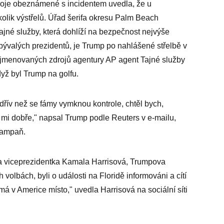
oje obeznámené s incidentem uvedla, že u
olik výstřelů. Úřad šerifa okresu Palm Beach
ajné služby, která dohlíží na bezpečnost nejvýše
bývalých prezidentů, je Trump po nahlášené střelbě v
nejmenovaných zdrojů agentury AP agent Tajné služby
dyž byl Trump na golfu.
le dřív než se fámy vymknou kontrole, chtěl bych,
e mi dobře," napsal Trump podle Reuters v e-mailu,
 kampaň.
n a viceprezidentka Kamala Harrisová, Trumpova
volbách, byli o události na Floridě informováni a cítí
má v Americe místo," uvedla Harrisová na sociální síti