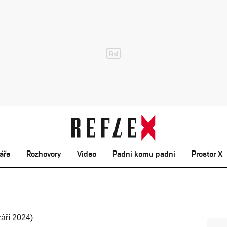
áře
Rozhovory
Video
Padni komu padni
Prostor X