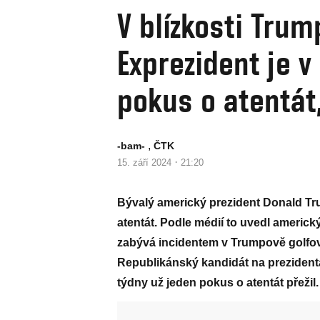
V blízkosti Trump
Exprezident je v
pokus o atentát,
,
-bam-
ČTK
·
15. září 2024
21:20
Bývalý americký prezident Donald Tr
atentát. Podle médií to uvedl americký
zabývá incidentem v Trumpově golfové
Republikánský kandidát na prezidenta
týdny už jeden pokus o atentát přežil.