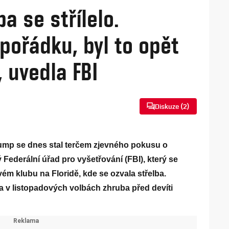
a se střílelo.
 pořádku, byl to opět
 uvedla FBI
Diskuze (
2
)
ump se dnes stal terčem zjevného pokusu o
 Federální úřad pro vyšetřování (FBI), který se
m klubu na Floridě, kde se ozvala střelba.
 v listopadových volbách zhruba před devíti