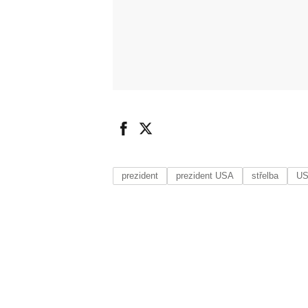
prezident
prezident USA
střelba
U