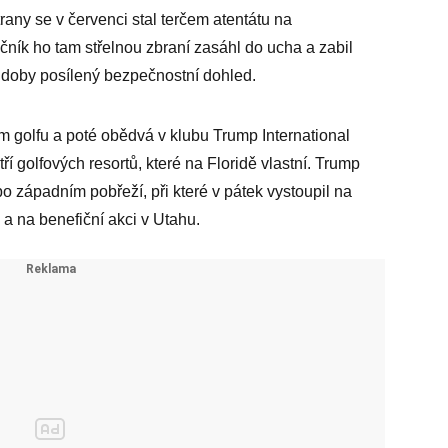
any se v červenci stal terčem atentátu na
čník ho tam střelnou zbraní zasáhl do ucha a zabil
é doby posílený bezpečnostní dohled.
m golfu a poté obědvá v klubu Trump International
 golfových resortů, které na Floridě vlastní. Trump
 po západním pobřeží, při které v pátek vystoupil na
 na benefiční akci v Utahu.