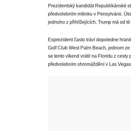
Prezidentský kandidát Republikánské str
předvolebním mítinku v Pensylvánii. Úto
jednoho z přihlížejících. Trump má od t
Exprezident často tráví dopoledne hraní
Golf Club West Palm Beach, jednom ze tří
se tento víkend vrátil na Floridu z cesty
předvolebním shromáždění v Las Vegas a