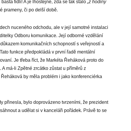
asta fidli! A je lhostejné, zda se tak stalo
„z hodiny
né prameny, či po delší době.
ech nuceného odchodu, ale v její samotné instalaci
editelky Odboru komunikace. Její odborné vzdělání
ní důkazem komunikačních schopností s veřejností a
Tato funkce předpokládá v první řadě mentální
vaní. Je třeba říct, že Markéta Řeháková proto do
 A má-li Zpětné zrcátko zůstat u příměrů z
Řeháková by měla problém i jako konferenciérka
dy přinesla, bylo doprovázeno tvrzeními, že prezident
sáhnout a udělat si v kanceláři pořádek. Právě to se
.