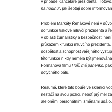
v případě Kanceláře prezidenta. Hotovo, b
na hodinu“
, jak šeptají dobře informova
Problém Markéty Řehákové není v důvod
do funkce tiskové mluvčí prezidenta a ř
v oblasti žurnalistiky a bezpečnosti ne
průkazem k funkci mluvčího prezidenta. 
dospělost a schopnost veřejného vystupo
této funkce nikdy neměla být jmenována.
Formanova filmu
Hoří, má panenko,
pak 
dotyčného bálu.
Resumé, které tato bouře ve sklenici vo
nestačí na svou pozici, neboť prý měl za
ale oněmi personálními změnami událo