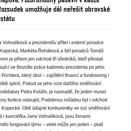
Rozsudek umožňuje dál neřešit obrovské
 státu
Vohralíková a prezidentův přítel i externí poradce
k Kopecká, Markéta Řeháková a šéf poradců Tomáš
 je přitom jen odchod tří úředníků, kteří přestali
ující se filozofie práce kabinetu prezidenta po jeho
Richtera, který úkol – zajištění financí a fundraising i
lbě splnil. Pokud se jeho vize dalšího směřování
kandidatury Petra Koláře, je nasnadě, že jeden musel
tovy funkce ustoupit. Podobnou rošádou byl i odchod
k Kopecké. Obě údajné konkurentky ve vizi směřování
 i kancléřka Jana Vohralíková, jsou ženami
idlo fungování týmu – velet může jen jeden – platí