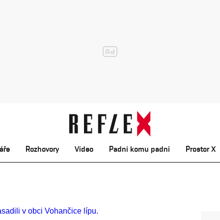
áře
Rozhovory
Video
Padni komu padni
Prostor X