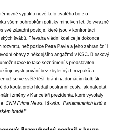
němovně vypuklo nové kolo trvalého boje o
v oku všem pohrobkům politiky minulých let. Je výrazně
s své zásadní postoje, které jsou v konfrontaci
 ruských švábů. Převaha vládní koalice je dokonce
 rozvratu, než pozice Petra Pavla a jeho zahraniční i
 původní obavy z někdejšího angažmá v KSČ. Bleskový
 umožnil
face to face
seznámení s představiteli
možňuje vystupování bez zbytečných rozpaků a
jemuž se ve světě těší, brání na domácím kolbišti
do kouta proto hledají postranní cesty, jak naleptat
sonální změny v Kanceláři prezidenta, které vyvolaly
 je
CNN Prima News,
i škváru
Parlamentních listů
s
ském hradě!“
napová: Pozoruhodný paskvil v kauze