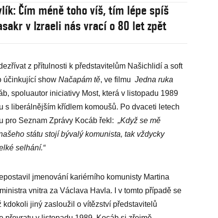
vlík: Čím méně toho víš, tím lépe spíš
akr v Izraeli nás vrací o 80 let zpět
dezřívat z přítulnosti k představitelům Našichlidí a soft
o účinkující show
Načapám tě
, ve filmu
Jedna ruka
áb, spoluautor iniciativy Most, která v listopadu 1989
tu s liberálnějším křídlem komoušů. Po dvaceti letech
ru pro Seznam Zprávy Kocáb řekl:
„Když se mě
 našeho státu stojí bývalý komunista, tak vždycky
elké selhání.“
epostavil jmenování kariérního komunisty Martina
inistra vnitra za Václava Havla. I v tomto případě se
dokoli jiný zasloužil o vítězství představitelů
e převratu v listopadu 1989. Kocáb si zřejmě