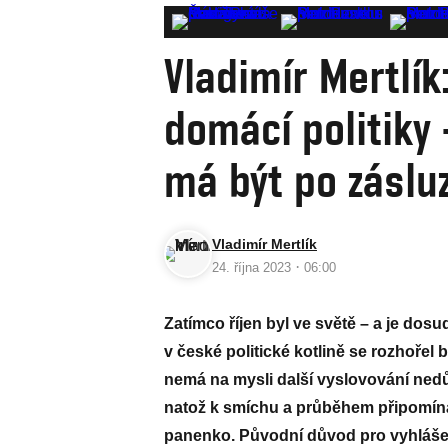
Vladimír Mertlík
domácí politiky 
má být po záslu
Vladimír Mertlík
·
24. října 2023
06:00
Zatímco říjen byl ve světě – a je dosu
v české politické kotlině se rozhořel 
nemá na mysli další vyslovování nedův
natož k smíchu a průběhem připomína
panenko. Původní důvod pro vyhlášen