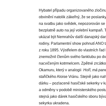
Hybatel případu organizovaného zločinu
obvinění natolik zákeřný, že se poslanky
na svatbu jako svědek, nepozorován se st
bezplatně auto na její volební kampaň.
ukázal být Nemrahův další danajský dar, 
rodiny. Parlamentní show pohnutí ANO 
z roku 1895. Výstřelem do vlastních řad 
znemožnil členům svého fanklubu po dvo
nacvičeným kotrmelcem. Zpětné zrcátk
Okamuru, který v analogii
Hoří, má pan
stařičkého Aloise Vránu. Stejně jako na
dárku – pozlacené hasičské sekerky v k
a odměny v podobě ministerského postu
stejná jako dárek hasičského sboru bý
sekyrka ukradena.