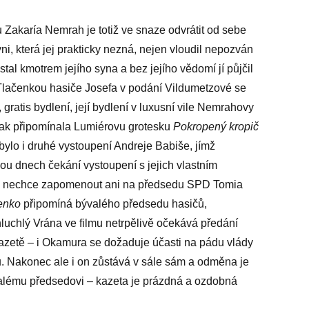
 Zakaría Nemrah je totiž ve snaze odvrátit od sebe
ni, která jej prakticky nezná, nejen vloudil nepozván
al kmotrem jejího syna a bez jejího vědomí jí půjčil
 Tlačenkou hasiče Josefa v podání Vildumetzové se
gratis bydlení, její bydlení v luxusní vile Nemrahovy
tak připomínala Lumiérovu grotesku
Pokropený kropič
bylo i druhé vystoupení Andreje Babiše, jímž
u dnech čekání vystoupení s jejich vlastním
o nechce zapomenout ani na předsedu SPD Tomia
enko
připomíná bývalého předsedu hasičů,
hluchlý Vrána ve filmu netrpělivě očekává předání
azetě – i Okamura se dožaduje účasti na pádu vlády
. Nakonec ale i on zůstává v sále sám a odměna je
valému předsedovi – kazeta je prázdná a ozdobná