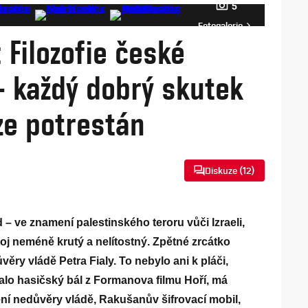
5
Fotogalerie
: Filozofie české
- každý dobrý skutek
ze potrestán
Diskuze (
12
)
d – ve znamení palestinského teroru vůči Izraeli,
boj neméně krutý a nelítostný. Zpětné zrcátko
ěry vládě Petra Fialy. To nebylo ani k pláči,
lo hasičský bál z Formanova filmu Hoří, má
í nedůvěry vládě, Rakušanův šifrovací mobil,