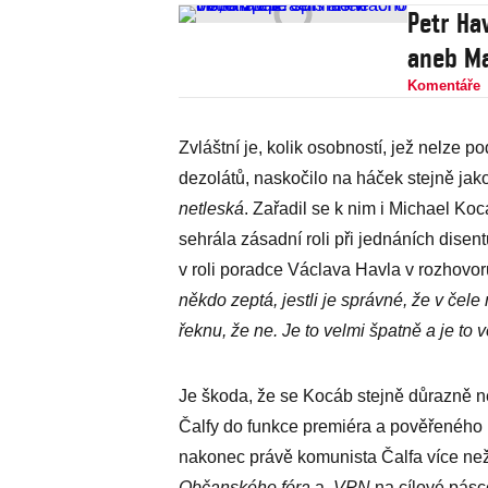
Petr Ha
aneb Mas
Komentáře
Zvláštní je, kolik osobností, jež nelze po
dezolátů, naskočilo na háček stejně jak
netleská
. Zařadil se k nim i Michael Koc
sehrála zásadní roli při jednáních disen
v roli poradce Václava Havla v rozhovo
někdo zeptá, jestli je správné, že v čele
řeknu, že ne. Je to velmi špatně a je to v
Je škoda, že se Kocáb stejně důrazně n
Čalfy do funkce premiéra a pověřeného m
nakonec právě komunista Čalfa více než k
Občanského fóra
a
VPN
na cílové pásc