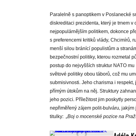
Paralelně s panoptikem v Poslanecké s
diskreditaci prezidenta, který je trnem 
nejpopulárnějším politikem, dokonce pře
s preferencemi kritiků vlády, Chcimírů,
menší silou bránící populistům a stranám
bezpečnostní politiky, kterou rozmetal
postup do nejvyšších struktur NATO mu
světové politiky obou táborů, což mu u
submisivnosti. Jeho charisma i respekt, 
přímým útokům na něj. Struktury zahnané 
jeho pozici. Příležitost jim poskytly per
nepřiměřený zájem polit-bulváru, jakým
titulky:
„Boj o mocenské pozice na Praž
Adéla K