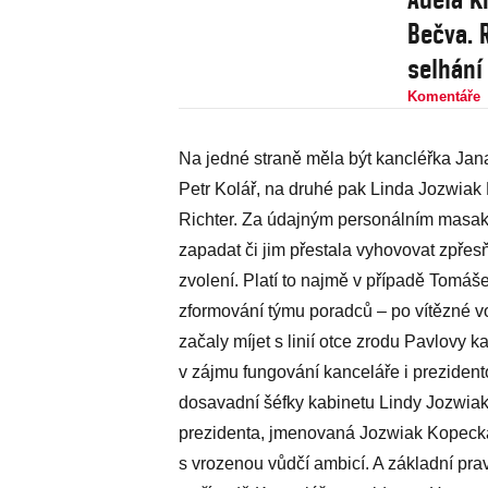
Bečva. 
selhání
Komentáře
Na jedné straně měla být kancléřka Jana 
Petr Kolář, na druhé pak Linda Jozwia
Richter. Za údajným personálním masakrem
zapadat či jim přestala vyhovovat zpřesň
zvolení. Platí to najmě v případě Tomáše 
zformování týmu poradců – po vítězné vo
začaly míjet s linií otce zrodu Pavlovy 
v zájmu fungování kanceláře i preziden
dosavadní šéfky kabinetu Lindy Jozwia
prezidenta, jmenovaná Jozwiak Kopecká
s vrozenou vůdčí ambicí. A základní prav