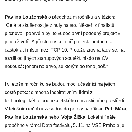
Pavlína Louženská
o předchozím ročníku a vítězích:
“Celá ta zkušenost je z nuly na sto. Někteří z finalistů
pitchovali poprvé a byl to vůbec první podobný projekt v
jejich životě. A přesto dostali obří potlesk, podporu a
častokrát i místo mezi TOP 10. Protože zrovna tady se, na
rozdíl od jiných startupových soutěží, nikdo na CV
nekouká: jenom na drive, se kterým do toho jdeš.”
I v letošním ročníku se budou moci účastníci na jejich
cestě potkat s mnoha inspirativními lidmi z
technologického, podnikatelského i investičního prostředí.
V letošním ročníku zasedne do poroty například
Petr Mára,
Pavlína Loužensk
á nebo
Vojta Žižka
. Lokální finále
proběhne v rámci Data festivalu, 5. 11. na VŠE Praha a je