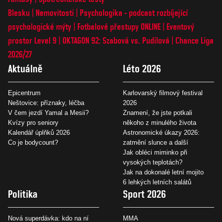
Blesku
Nemovitosti
Psychologika - podcast rozbíjející
psychologické mýty
Fotbalové přestupy ONLINE
Eventový
prostor Level 9
OKTAGON 92: Szabová vs. Pudilová
Chance Liga
2026/27
Aktuálně
Léto 2026
Epicentrum
Karlovarský filmový festival
Neštovice: příznaky, léčba
2026
V čem jezdí Yamal a Mesii?
Znamení, že jste potkali
Kvízy pro seniory
někoho z minulého života
Kalendář úplňků 2026
Astronomické úkazy 2026:
Co je bodycount?
zatmění slunce a další
Jak obléci miminko při
vysokých teplotách?
Jak na dokonalé letní mojito
6 lehkých letních salátů
Politika
Sport 2026
Nová superdávka: kdo na ní
MMA