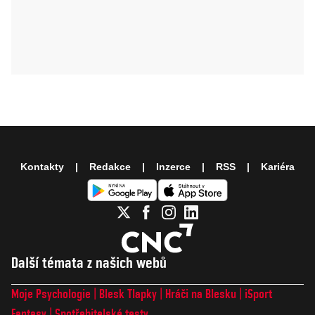
Kontakty
Redakce
Inzerce
RSS
Kariéra
Další témata z našich webů
Moje Psychologie
Blesk Tlapky
Hráči na Blesku
iSport
Fantasy
Spotřebitelské testy