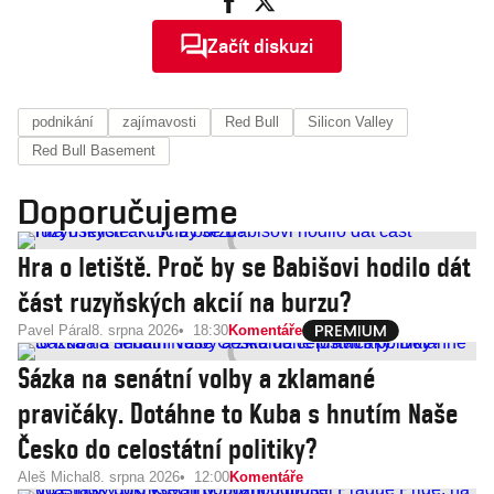
Začít diskuzi
podnikání
zajímavosti
Red Bull
Silicon Valley
Red Bull Basement
Doporučujeme
Hra o letiště. Proč by se Babišovi hodilo dát
část ruzyňských akcií na burzu?
Pavel Páral
8. srpna 2026
18:30
Komentáře
Sázka na senátní volby a zklamané
pravičáky. Dotáhne to Kuba s hnutím Naše
Česko do celostátní politiky?
Aleš Michal
8. srpna 2026
12:00
Komentáře