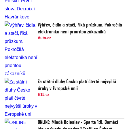
Výhřev, čidla a stačí, říká průzkum. Pokročilá
elektronika není prioritou zákazníků
Auto.cz
Za státní dluhy Česko platí čtvrté nejvyšší
úroky v Evropské unii
E15.cz
ONLINE: Mladá Boleslav - Sparta 1:0. Domácí
jdou v úvodu do vedení! Trefil se Šubert