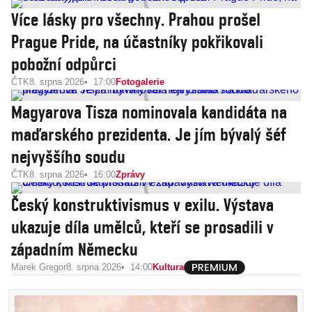
Více lásky pro všechny. Prahou prošel
Prague Pride, na účastníky pokřikovali
pobožní odpůrci
ČTK
8. srpna 2026
17:00
Fotogalerie
Magyarova Tisza nominovala kandidáta na
maďarského prezidenta. Je jím bývalý šéf
nejvyššího soudu
ČTK
8. srpna 2026
16:00
Zprávy
Český konstruktivismus v exilu. Výstava
ukazuje díla umělců, kteří se prosadili v
západním Německu
Marek Gregor
8. srpna 2026
14:00
Kultura