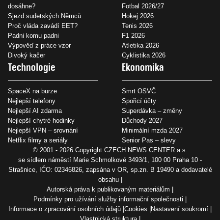
dosáhne?
Fotbal 2026/27
Sjezd sudetských Němců
Hokej 2026
Proč vláda zavádí EET?
Tenis 2026
Padni komu padni
F1 2026
Výpověď z práce vzor
Atletika 2026
Divoký kačer
Cyklistika 2026
Technologie
Ekonomika
SpaceX na burze
Smrt OSVČ
Nejlepší telefony
Spořicí účty
Nejlepší AI zdarma
Superdávka – změny
Nejlepší chytré hodinky
Důchody 2027
Nejlepší VPN – srovnání
Minimální mzda 2027
Netflix filmy a seriály
Senior Pas – slevy
© 2001 - 2026 Copyright
CZECH NEWS CENTER a.s.
se sídlem náměstí Marie Schmolkové 3493/1, 100 00 Praha 10 -
Strašnice, IČO: 02346826, zapsána v OR, sp.zn. B 19490 a dodavatelé
obsahu
Autorská práva k publikovaným materiálům
Podmínky pro užívání služby informační společnosti
Informace o zpracování osobních údajů
Cookies
Nastavení soukromí
Vlastnická struktura