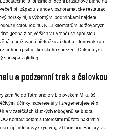
, začátečníci a fajnšmekři ocení prašanové pláně na
í večeři při západu slunce v panoramatické restauraci
ý horský ráj s výbornými podmínkami najdete i
 okouzlí celou rodinu. K 11 kilometrům udržovaných
 zóna (jedna z největších v Evropě) se spoustou
ystavěná a udržovaná překážková dráha. Donovalskou
bo z pohodlí psího i koňského spřežení. Dokonalým
ý snowparagliding.
nelu a podzemní trek s čelovkou
y zamiřte do Tatralandie v Liptovském Mikuláši.
éčivými účinky naberete síly i zregenerujete tělo,
běh a v zatáčkách kluzkých tobogánů se budou
 ZOO Kontakt potom s ratolestmi můžete nakrmit a
 si užijí indoorový skydiving v Hurricane Factory. Za