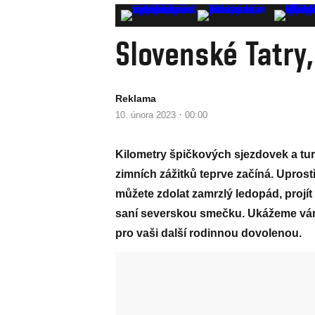
Slovenské Tatry,
Reklama
·
10. února 2023
00:00
Kilometry špičkových sjezdovek a tur
zimních zážitků teprve začíná. Upros
můžete zdolat zamrzlý ledopád, projí
saní severskou smečku. Ukážeme vám,
pro vaši další rodinnou dovolenou.