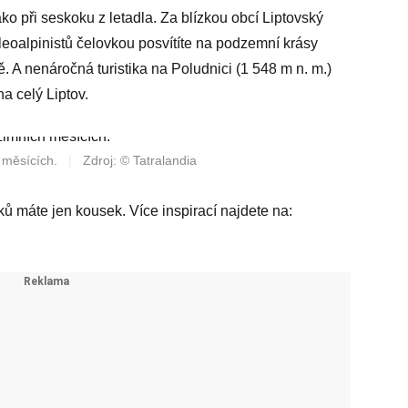
jako při seskoku z letadla. Za blízkou obcí Liptovský
eoalpinistů čelovkou posvítíte na podzemní krásy
. A nenáročná turistika na Poludnici (1 548 m n. m.)
 celý Liptov.
h měsících.
|
Zdroj: © Tatralandia
ů máte jen kousek. Více inspirací najdete na: