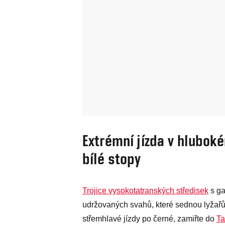
Extrémní jízda v hluboké
bílé stopy
Trojice vysokotatranských středisek
s ga
udržovaných svahů, které sednou lyžařů
střemhlavé jízdy po černé, zamiřte do
Ta