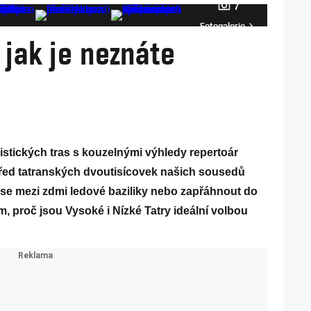
7
Fotogalerie
 jak je neznáte
istických tras s kouzelnými výhledy repertoár
třed tatranských dvoutisícovek našich sousedů
t se mezi zdmi ledové baziliky nebo zapřáhnout do
 proč jsou Vysoké i Nízké Tatry ideální volbou