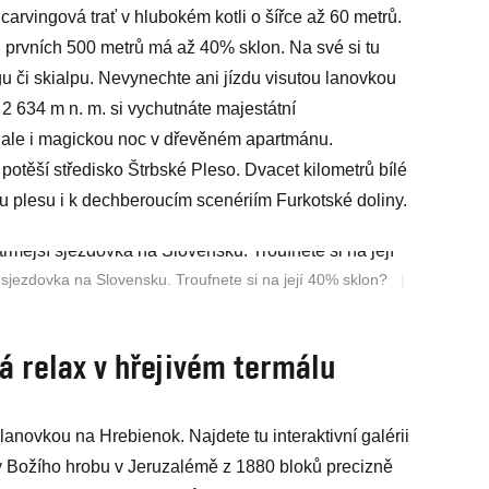
 carvingová trať v hlubokém kotli o šířce až 60 metrů.
 prvních 500 metrů má až 40% sklon. Na své si tu
ingu či skialpu. Nevynechte ani jízdu visutou lanovkou
 2 634 m n. m. si vychutnáte majestátní
 ale i magickou noc v dřevěném apartmánu.
otěší středisko Štrbské Pleso. Dvacet kilometrů bílé
plesu i k dechberoucím scenériím Furkotské doliny.
sjezdovka na Slovensku. Troufnete si na její 40% sklon?
|
dá relax v hřejivém termálu
novkou na Hrebienok. Najdete tu interaktivní galérii
y Božího hrobu v Jeruzalémě z 1880 bloků precizně