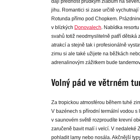
dají přednost prudkým žlabům na severu
jihu. Romantici si zase určitě vychutnaj
Rotunda přímo pod Chopkem. Prázdninov
v blízkých
Donovalech
. Nabídka resortu
svahů totiž neodmyslitelně patří dětská
atrakcí a stejně tak i profesionálně v
zimu si ale také užijete na běžkách ne
adrenalinovým zážitkem bude tandemov
Volný pád ve větrném tu
Za tropickou atmosférou během tuhé zim
V bazénech s přírodní termální vodou s l
v saunovém světě rozproudíte krevní o
zaručeně bavit malí i velcí. V nedaleké
pohladit lamy nebo nosála. Akčnější typy