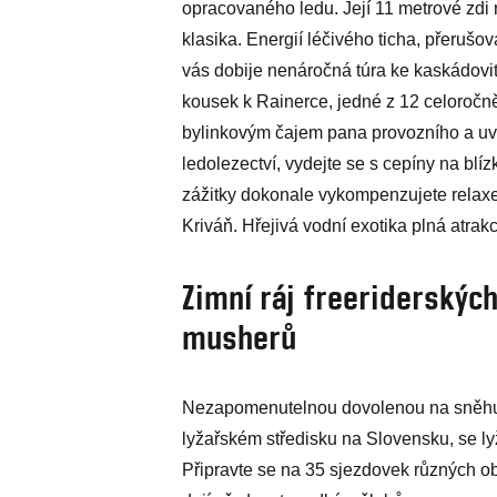
opracovaného ledu. Její 11 metrové zdi 
klasika. Energií léčivého ticha, přer
vás dobije nenáročná túra ke kaskádov
kousek k Rainerce, jedné z 12 celoročně
bylinkovým čajem pana provozního a uvid
ledolezectví, vydejte se s cepíny na bl
zážitky dokonale vykompenzujete rela
Kriváň. Hřejivá vodní exotika plná atrak
Zimní ráj freeriderských
musherů
Nezapomenutelnou dovolenou na sněhu z
lyžařském středisku na Slovensku, se l
Připravte se na 35 sjezdovek různých obt