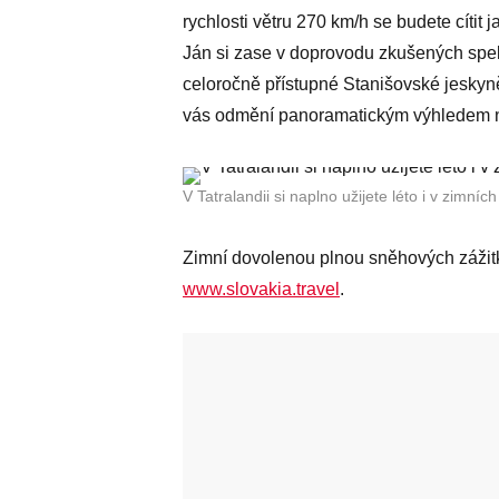
rychlosti větru 270 km/h se budete cítit 
Ján si zase v doprovodu zkušených spel
celoročně přístupné Stanišovské jeskyně
vás odmění panoramatickým výhledem na
V Tatralandii si naplno užijete léto i v zimníc
Zimní dovolenou plnou sněhových zážitk
www.slovakia.travel
.