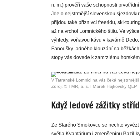
n. m.) prověří vaše schopnosti prvotřídní
Jde o nejstrmější slovenskou sjezdovku:
přijdou také příznivci freeridu, ski-tour
až na vrchol Lomnického štítu. Ve výšce
výhledy, voňavou kávu v kavárně Dedo,
Fanoušky ladného klouzání na běžkách p
stopy vás dovede k zamrzlému horskému 
V Tatranské Lomnici na vás čeká nejstrmější 
Zdroj: © TMR, a. s. ǀ Marek Hajkovský QEP
Když ledové zážitky stří
Ze Starého Smokovce se nechte vyvézt la
světla Kvantárium i zmenšeninu Bazilik