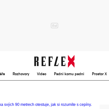
áře
Rozhovory
Video
Padni komu padni
Prostor X