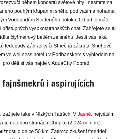
rozezvučí během koncertů světové hity i nesmrtelná
ušovaného pouhým křupáním sněhu pod vašima nohama,
itým Vodopádům Studeného potoka. Odtud to máte
 přístupných vysokotatranských chat. Zahřejete se tu
íte čtyřmetrový betlém ze sněhu. Jestli vás láká
ízké ledopády Záhradky či Slnečná zákruta. Sněhové
xem ve wellness hotelu v Podbanském s výhledem na
cí pro děti si vás najde v AquaCity Poprad.
 fajnšmekrů i aspirujících
ažijete také v Nízkých Tatrách. V
Jasné
, největším
yžuje na obou stranách Chopku (2 024 m n. m.).
ížností o délce 50 km. Zatímco zkušení freerideři