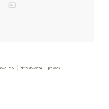
soké Tatry
zimní dovolená
prclanek