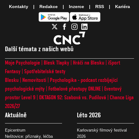
Kontakty
Redakce
Inzerce
RSS
Kariéra
Další témata z našich webů
Moje Psychologie
Blesk Tlapky
Hráči na Blesku
iSport
Fantasy
Spotřebitelské testy
Blesku
Nemovitosti
Psychologika - podcast rozbíjející
psychologické mýty
Fotbalové přestupy ONLINE
Eventový
prostor Level 9
OKTAGON 92: Szabová vs. Pudilová
Chance Liga
2026/27
Aktuálně
Léto 2026
Epicentrum
Karlovarský filmový festival
Neštovice: příznaky, léčba
2026