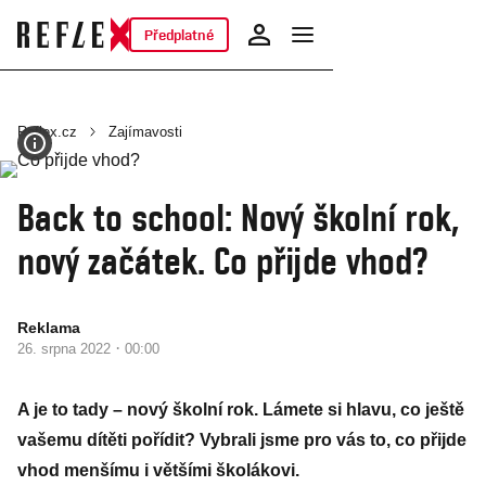
Předplatné
Reflex.cz
Zajímavosti
Back to school: Nový školní rok,
nový začátek. Co přijde vhod?
Reklama
·
26. srpna 2022
00:00
A je to tady – nový školní rok. Lámete si hlavu, co ještě
vašemu dítěti pořídit? Vybrali jsme pro vás to, co přijde
vhod menšímu i většími školákovi.