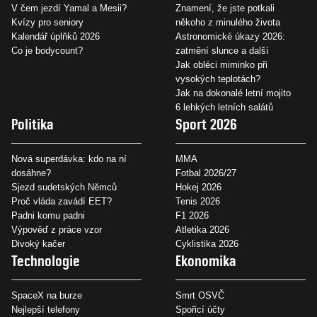
V čem jezdí Yamal a Mesii?
Znamení, že jste potkali
Kvízy pro seniory
někoho z minulého života
Kalendář úplňků 2026
Astronomické úkazy 2026:
Co je bodycount?
zatmění slunce a další
Jak obléci miminko při
vysokých teplotách?
Jak na dokonalé letní mojito
6 lehkých letních salátů
Politika
Sport 2026
Nová superdávka: kdo na ní
MMA
dosáhne?
Fotbal 2026/27
Sjezd sudetských Němců
Hokej 2026
Proč vláda zavádí EET?
Tenis 2026
Padni komu padni
F1 2026
Výpověď z práce vzor
Atletika 2026
Divoký kačer
Cyklistika 2026
Technologie
Ekonomika
SpaceX na burze
Smrt OSVČ
Nejlepší telefony
Spořicí účty