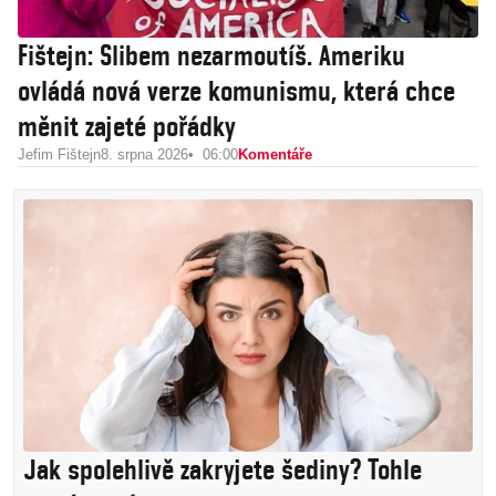
Fištejn: Slibem nezarmoutíš. Ameriku
ovládá nová verze komunismu, která chce
měnit zajeté pořádky
Jefim Fištejn
8. srpna 2026
06:00
Komentáře
Jak spolehlivě zakryjete šediny? Tohle