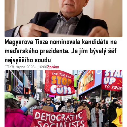
Magyarova Tisza nominovala kandidáta na
maďarského prezidenta. Je jím bývalý šéf
nejvyššího soudu
ČTK
8. srpna 2026
16:00
Zprávy