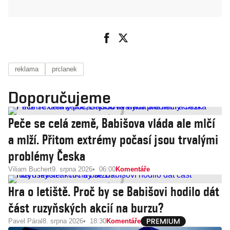
reklama
prclanek
Doporučujeme
Peče se celá země, Babišova vláda ale mlčí
a mlží. Přitom extrémy počasí jsou trvalými
problémy Česka
Viliam Buchert
9. srpna 2026
06:00
Komentáře
Hra o letiště. Proč by se Babišovi hodilo dát
část ruzyňských akcií na burzu?
Pavel Páral
8. srpna 2026
18:30
Komentáře