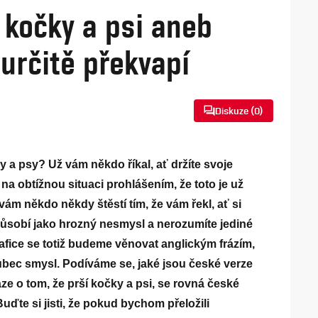
 kočky a psi aneb
 určitě překvapí
Diskuze (
0
)
y a psy? Už vám někdo říkal, ať držíte svoje
e na obtížnou situaci prohlášením, že toto je už
ám někdo někdy štěstí tím, že vám řekl, ať si
ůsobí jako hrozný nesmysl a nerozumíte jediné
rafice se totiž budeme věnovat anglickým frázím,
ůbec smysl. Podíváme se, jaké jsou české verze
ráze o tom, že prší kočky a psi, se rovná české
Buďte si jisti, že pokud bychom přeložili