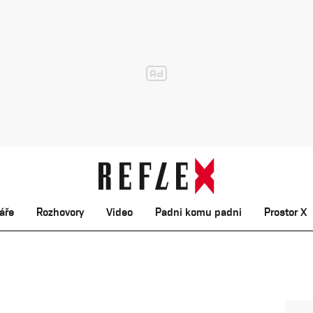
áře
Rozhovory
Video
Padni komu padni
Prostor X