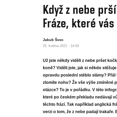
Když z nebe prší
Fráze, které vás
Jakub Švec
·
25. května 2021
14:00
Už jste někdy viděli z nebe pršet kočk
koně? Viděli jste, jak si někdo stěžuj
opravdu poslední stéblo slámy? Přál v
zlomíte nohu? Že vše výše zmíněné p
otázce? To je v pořádku. V této infog
které po českém překladu nedávají v
těchto frází. Tak například anglická f
verzi o tom, že z nebe padají trakaře. 