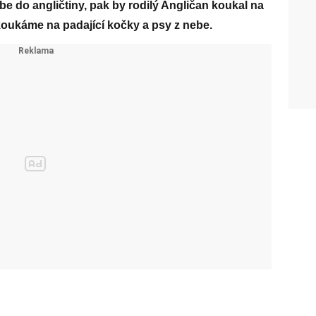
ebe do angličtiny, pak by rodilý Angličan koukal na
koukáme na padající kočky a psy z nebe.