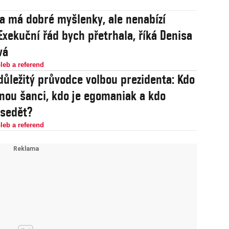
 má dobré myšlenky, ale nenabízí
 Exekuční řád bych přetrhala, říká Denisa
vá
leb a referend
důležitý průvodce volbou prezidenta: Kdo
nou šanci, kdo je egomaniak a kdo
sedět?
leb a referend