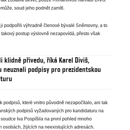
může, soud jeho podnět zamítl.
ji podpořili výhradně členové bývalé Sněmovny, a to
e takový postup výslovně nezapovídá, přesto však
di klidně přivedu, říká Karel Diviš,
 neuznali podpisy pro prezidentskou
turu
k podpisů, které vnitro původně nezapočítalo, ani tak
čanských podpisů vyžadovaných pro kandidaturu na
e soudce Iva Pospíšila na první pohled mnoho
 osobách, žijících na neexistujících adresách.