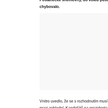
chybovalo.
Vnitro uvedlo, že se s rozhodnutím musí
praxi zohlední. Kandidátů na prezident