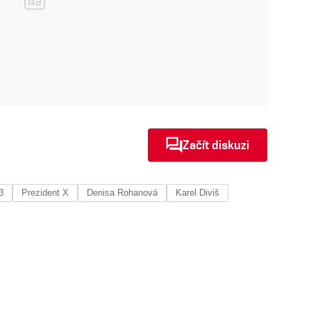
Začít diskuzi
3
Prezident X
Denisa Rohanová
Karel Diviš