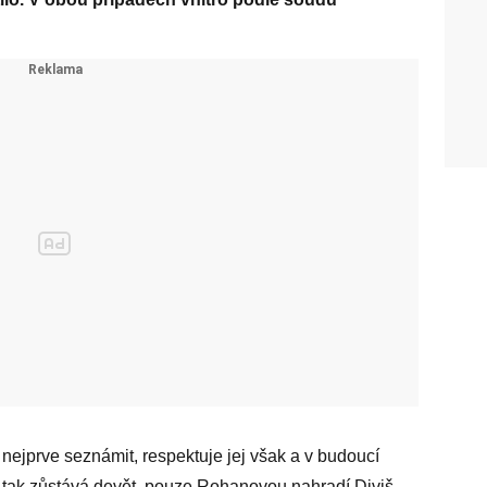
 nejprve seznámit, respektuje jej však a v budoucí
a tak zůstává devět, pouze Rohanovou nahradí Diviš.