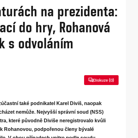
turách na prezidenta:
rací do hry, Rohanová
k s odvoláním
Diskuze (
0
)
častní také podnikatel Karel Diviš, naopak
cházet nemůže. Nejvyšší správní soud (NSS)
tra, které původně Diviše neregistrovalo kvůli
ak Rohanovou, podpořenou členy bývalé
lo. V obou případech vnitro podle soudu