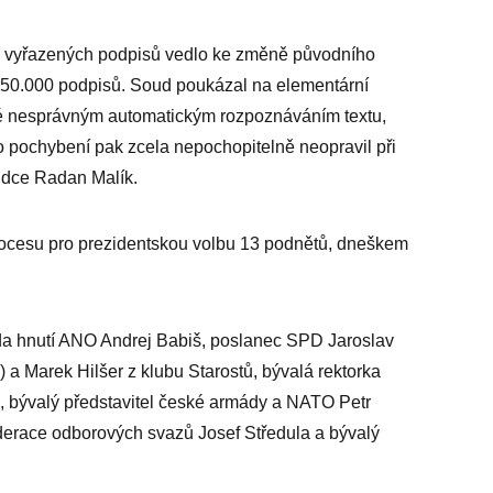
ě vyřazených podpisů vedlo ke změně původního
ci 50.000 podpisů. Soud poukázal na elementární
né nesprávným automatickým rozpoznáváním textu,
o pochybení pak zcela nepochopitelně neopravil při
oudce Radan Malík.
rocesu pro prezidentskou volbu 13 podnětů, dneškem
da hnutí ANO Andrej Babiš, poslanec SPD Jaroslav
) a Marek Hilšer z klubu Starostů, bývalá rektorka
 bývalý představitel české armády a NATO Petr
race odborových svazů Josef Středula a bývalý