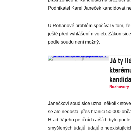
Podnikatel Karel Janeček kandidovat ne
U Rohanové problém spočíval v tom, že 
ještě před vyhlášením voleb. Zákon sic
podle soudu není možný.
Já ty li
kterému
kandida
Rozhovory
Janečkovi soud sice uznal několik stove
se ale nedostal přes hranici 50.000 ob
Hrad. V jeho petičních arších bylo podl
smyšlených údajů, údajů o neexistujících