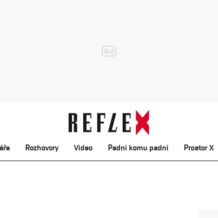
áře
Rozhovory
Video
Padni komu padni
Prostor X