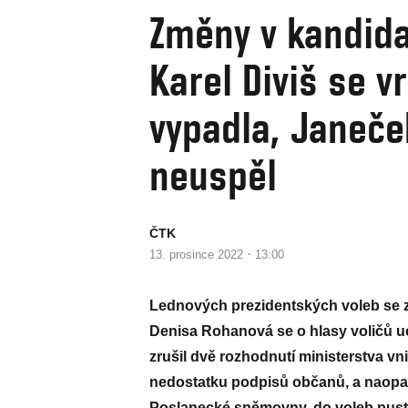
Změny v kandida
Karel Diviš se v
vypadla, Janeče
neuspěl
ČTK
·
13. prosince 2022
13:00
Lednových prezidentských voleb se zú
Denisa Rohanová se o hlasy voličů u
zrušil dvě rozhodnutí ministerstva vni
nedostatku podpisů občanů, a naop
Poslanecké sněmovny, do voleb pusti