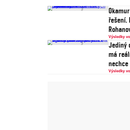
Okamura
řešení.
Rohano
Výsledky vo
Jediný 
má reál
nechce 
Výsledky vo