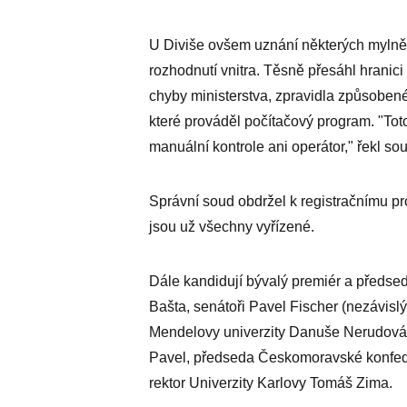
U Diviše ovšem uznání některých myln
rozhodnutí vnitra. Těsně přesáhl hrani
chyby ministerstva, zpravidla způsobe
které prováděl počítačový program. "Tot
manuální kontrole ani operátor," řekl s
Správní soud obdržel k registračnímu p
jsou už všechny vyřízené.
Dále kandidují bývalý premiér a předse
Bašta, senátoři Pavel Fischer (nezávislý
Mendelovy univerzity Danuše Nerudová,
Pavel, předseda Českomoravské konfede
rektor Univerzity Karlovy Tomáš Zima.