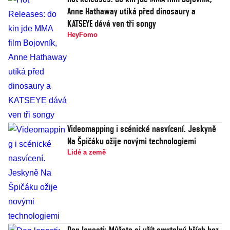
Anne Hathaway utíká před dinosaury a
KATSEYE dává ven tři songy
HeyFomo
Videomapping i scénické nasvícení. Jeskyně
Na Špičáku ožije novými technologiemi
Lidé a země
Den lenosti: Můžete si užít smrtelný hřích bez