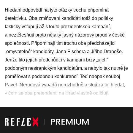
Hledání odpovědí na tyto otázky trochu připomíná
detektivku. Oba zmiňovaní kandidáti totiž do politiky
fakticky vstupují až s touto prezidentskou kampaní,
a neztělesňují proto nějaký jasný názorový proud v české
společnosti. Připomínají tím trochu oba předcházející
„omyvatelné“ kandidáty, Jana Fi­schera a Jiřího Drahoše.
Jenže tito jejich předchůdci v kampani brzy „ujeli“
podobným nestranickým kandidátům, a nebylo tak nutné je
poměřovat s podobnou konkurencí. Teď naopak souboj
Pavel–Nerudová vypadá nerozhodně a stojí za to, hledat,
v čem se oba pretendenti na Hrad vlastně odlišují.