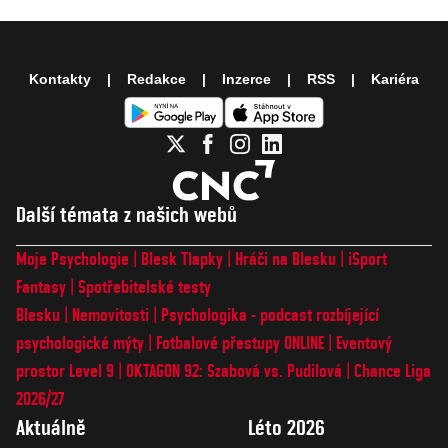
Kontakty
Redakce
Inzerce
RSS
Kariéra
Další témata z našich webů
Moje Psychologie
Blesk Tlapky
Hráči na Blesku
iSport
Fantasy
Spotřebitelské testy
Blesku
Nemovitosti
Psychologika - podcast rozbíjející
psychologické mýty
Fotbalové přestupy ONLINE
Eventový
prostor Level 9
OKTAGON 92: Szabová vs. Pudilová
Chance Liga
2026/27
Aktuálně
Léto 2026