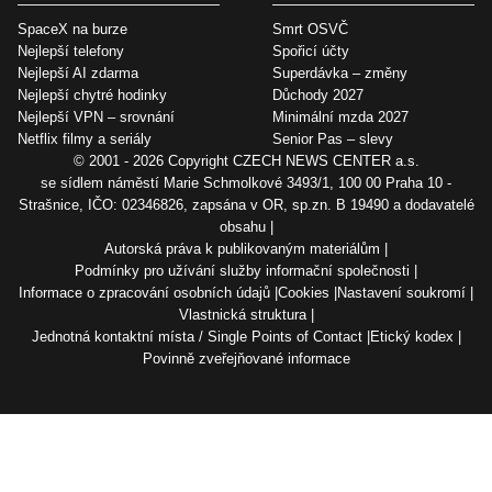
SpaceX na burze
Smrt OSVČ
Nejlepší telefony
Spořicí účty
Nejlepší AI zdarma
Superdávka – změny
Nejlepší chytré hodinky
Důchody 2027
Nejlepší VPN – srovnání
Minimální mzda 2027
Netflix filmy a seriály
Senior Pas – slevy
© 2001 - 2026 Copyright
CZECH NEWS CENTER a.s.
se sídlem náměstí Marie Schmolkové 3493/1, 100 00 Praha 10 -
Strašnice, IČO: 02346826, zapsána v OR, sp.zn. B 19490 a dodavatelé
obsahu
Autorská práva k publikovaným materiálům
Podmínky pro užívání služby informační společnosti
Informace o zpracování osobních údajů
Cookies
Nastavení soukromí
Vlastnická struktura
Jednotná kontaktní místa / Single Points of Contact
Etický kodex
Povinně zveřejňované informace