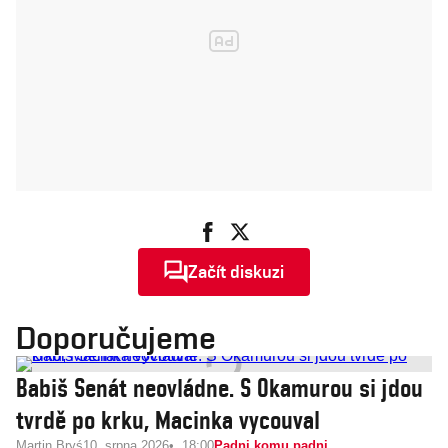
Začít diskuzi
Doporučujeme
Babiš Senát neovládne. S Okamurou si jdou
tvrdě po krku, Macinka vycouval
Martin Bryś
10. srpna 2026
18:00
Padni komu padni