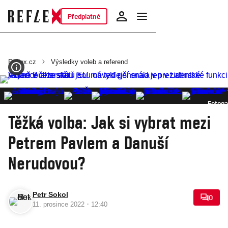
Předplatné
Reflex.cz
Výsledky voleb a referend
Fotoga
Těžká volba: Jak si vybrat mezi
Petrem Pavlem a Danuší
Nerudovou?
Petr Sokol
0
·
11. prosince 2022
12:40