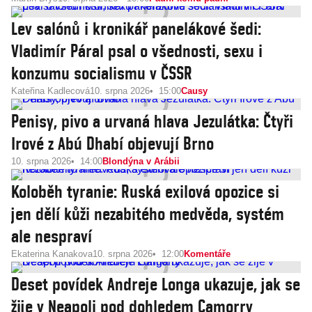
Lev salónů i kronikář panelákové šedi:
Vladimír Páral psal o všednosti, sexu i
konzumu socialismu v ČSSR
Kateřina Kadlecová
10. srpna 2026
15:00
Causy
Penisy, pivo a urvaná hlava Jezulátka: Čtyři
Irové z Abú Dhabí objevují Brno
10. srpna 2026
14:00
Blondýna v Arábii
Koloběh tyranie: Ruská exilová opozice si
jen dělí kůži nezabitého medvěda, systém
ale nespraví
Ekaterina Kanakova
10. srpna 2026
12:00
Komentáře
Deset povídek Andreje Longa ukazuje, jak se
žije v Neapoli pod dohledem Camorry