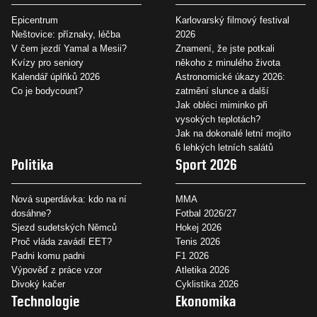
Epicentrum
Karlovarský filmový festival
Neštovice: příznaky, léčba
2026
V čem jezdí Yamal a Mesii?
Znamení, že jste potkali
Kvízy pro seniory
někoho z minulého života
Kalendář úplňků 2026
Astronomické úkazy 2026:
Co je bodycount?
zatmění slunce a další
Jak obléci miminko při
vysokých teplotách?
Jak na dokonalé letní mojito
6 lehkých letních salátů
Politika
Sport 2026
Nová superdávka: kdo na ní
MMA
dosáhne?
Fotbal 2026/27
Sjezd sudetských Němců
Hokej 2026
Proč vláda zavádí EET?
Tenis 2026
Padni komu padni
F1 2026
Výpověď z práce vzor
Atletika 2026
Divoký kačer
Cyklistika 2026
Technologie
Ekonomika