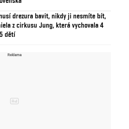
lovenska
usí drezura bavit, nikdy ji nesmíte bít,
niela z cirkusu Jung, která vychovala 4
5 dětí