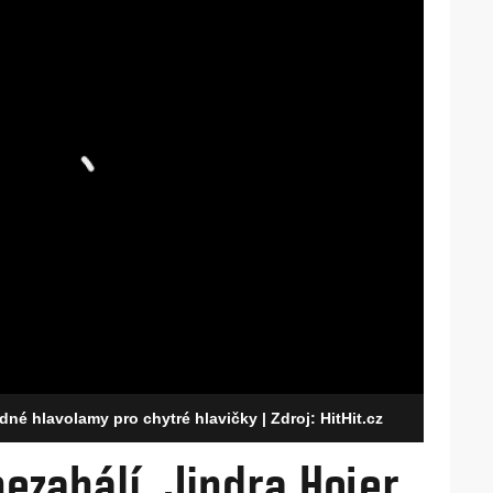
dné hlavolamy pro chytré hlavičky
| Zdroj: HitHit.cz
nezahálí, Jindra Hojer