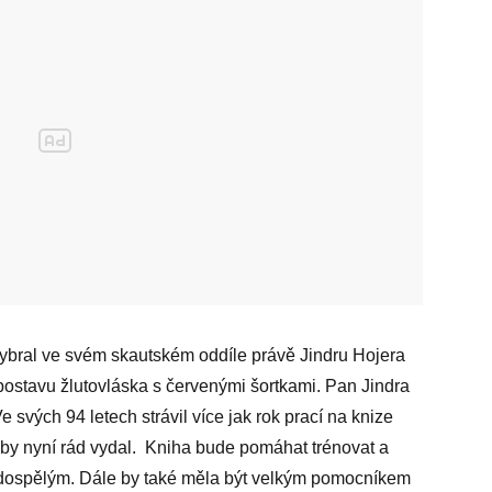
 vybral ve svém skautském oddíle právě Jindru Hojera
postavu žlutovláska s červenými šortkami. Pan Jindra
e svých 94 letech strávil více jak rok prací na knize
 by nyní rád vydal. Kniha bude pomáhat trénovat a
 i dospělým. Dále by také měla být velkým pomocníkem