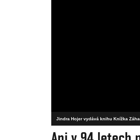
Jindra Hojer vydává knihu Knížka Záha
Ani v 94 letech 