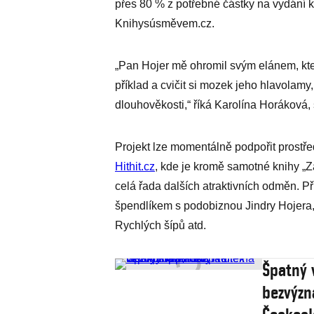
přes 80 % z potřebné částky na vydání k
Knihysúsměvem.cz.
„Pan Hojer mě ohromil svým elánem, kter
příklad a cvičit si mozek jeho hlavolamy, p
dlouhověkosti,“ říká Karolína Horáková, 
Projekt lze momentálně podpořit prostře
Hithit.cz
, kde je kromě samotné knihy „Z
celá řada dalších atraktivních odměn. P
špendlíkem s podobiznou Jindry Hojera, j
Rychlých šípů atd.
Špatný 
bezvýzn