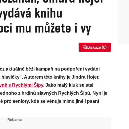
 vydává knihu
ci mu můžete i vy
Diskuze (
0
)
cz aktuálně běží kampaň na podpoření vydání
lavičky“. Autorem této knihy je Jindra Hojer,
lavně s Rychlými Šípy
. Jako malý kluk se stal
jednoho z hrdinů slavných Rychlých Šípů. Nyní je
 pro seniory, kde se věnuje mimo jiné i psaní