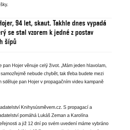
šky.
Hojer, 94 let, skaut. Takhle dnes vypadá
erý se stal vzorem k jedné z postav
h šípů
 pan Hojer věnuje celý život. „Mám jeden hlavolam,
žce samozřejmě nebude chybět, tak třeba budete mezi
ím sděluje pan Hojer v propagačním videu kampaně
ladatelství Knihysúsměvem.cz. S propagací a
kladatelství pomáhá Lukáš Zeman a Karolína
eřejnosti a již 12 dní po svém uvedení máme vybráno