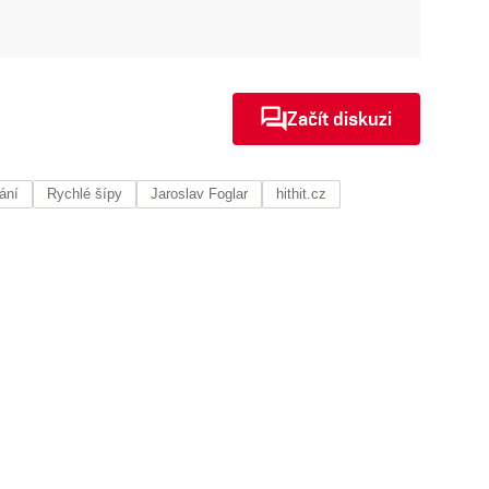
Začít diskuzi
ání
Rychlé šípy
Jaroslav Foglar
hithit.cz