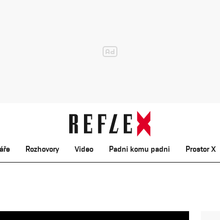
áře
Rozhovory
Video
Padni komu padni
Prostor X