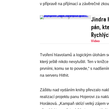
v přípravě na příjímací a závěrečné zkou
Jindra 
pán, kt
Rychlýc
Video
Tvoření hlavolamů a logickým úlohám se
který ještě nikdo nevyluštil. Ten v kní
prvními, komu se to povede,“ s nadšen
na serveru Hithit.
Záštitu nad vydáním knihy převzalo nak
realizací projektu panu Hojerovi za na
Horáková. „Kampaň sklízí velký zájem v