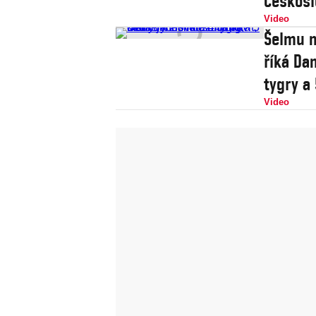
Českos
Video
Šelmu m
říká Da
tygry a 
Video