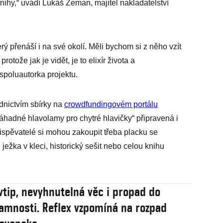
nihy,“ uvádí Lukáš Zeman, majitel nakladatelství
ý přenáší i na své okolí. Měli bychom si z něho vzít
rotože jak je vidět, je to elixír života a
spoluautorka projektu.
dnictvím sbírky na
crowdfundingovém portálu
áhadné hlavolamy pro chytré hlavičky“ připravená i
řispěvatelé si mohou zakoupit třeba placku se
ežka v kleci, historický sešit nebo celou knihu
vtip, nevyhnutelná věc i propad do
amnosti. Reflex vzpomíná na rozpad