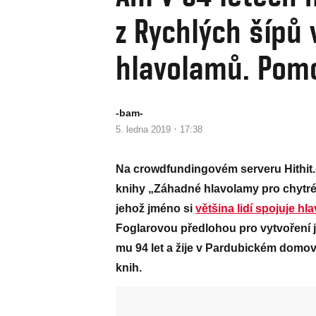
z Rychlých šípů
hlavolamů. Pomo
-bam-
·
5. ledna 2019
17:38
Na crowdfundingovém serveru Hithit.
knihy „Záhadné hlavolamy pro chytré h
jehož jméno si
většina lidí spojuje h
Foglarovou předlohou pro vytvoření 
mu 94 let a žije v Pardubickém domově
knih.