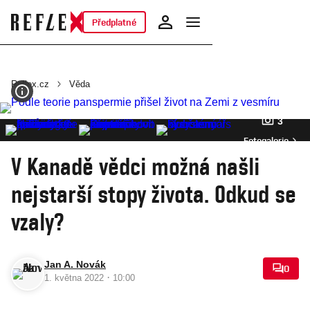
Předplatné
Reflex.cz
Věda
3
Fotogalerie
V Kanadě vědci možná našli
nejstarší stopy života. Odkud se
vzaly?
Jan A. Novák
0
·
1. května 2022
10:00