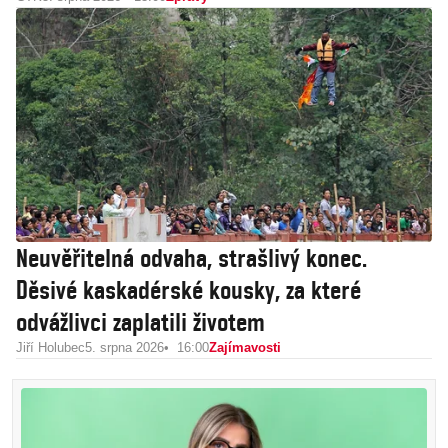
Neuvěřitelná odvaha, strašlivý konec.
Děsivé kaskadérské kousky, za které
odvážlivci zaplatili životem
Jiří Holubec
5. srpna 2026
16:00
Zajímavosti