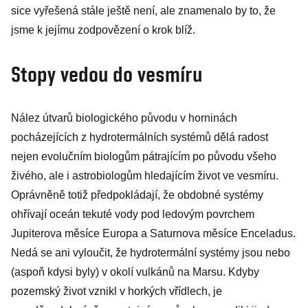
sice vyřešená stále ještě není, ale znamenalo by to, že
jsme k jejímu zodpovězení o krok blíž.
Stopy vedou do vesmíru
Nález útvarů biologického původu v horninách
pocházejících z hydrotermálních systémů dělá radost
nejen evolučním biologům pátrajícím po původu všeho
živého, ale i astrobiologům hledajícím život ve vesmíru.
Oprávněně totiž předpokládají, že obdobné systémy
ohřívají oceán tekuté vody pod ledovým povrchem
Jupiterova měsíce Europa a Saturnova měsíce Enceladus.
Nedá se ani vyloučit, že hydrotermální systémy jsou nebo
(aspoň kdysi byly) v okolí vulkánů na Marsu. Kdyby
pozemský život vznikl v horkých vřídlech, je