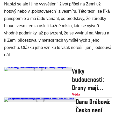
Nabízí se ale i jiné vysvětlení: život přišel na Zemi už
hotový nebo v „polotovarech" z vesmíru. Této teorii se říká
panspermie a má řadu variant, od představy, že zárodky
bloudí vesmírem a osídlí každé místo, kde se vytvoří
vhodné podmínky, až po tvrzení, že se vyvinul na Marsu a
k Zemi přicestoval v meteoritech vymrštěných z jeho
povrchu. Otázku jeho vzniku to však neřeší - jen ji odsouvá
dál.
Války
budoucnosti:
Drony mají
spolehlivě
Věda
Dana Drábová:
rozpoznat i
Česko není
zneškodnit