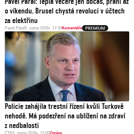
Pavel Páral: Teplá večeře jen občas, praní až
o víkendu. Brusel chystá revoluci v účtech
za elektřinu
Pavel Páral
5. srpna 2026
17:00
Komentáře
Policie zahájila trestní řízení kvůli Turkově
nehodě. Má podezření na ublížení na zdraví
z nedbalosti
ČTK
5. srpna 2026
13:00
Zprávy