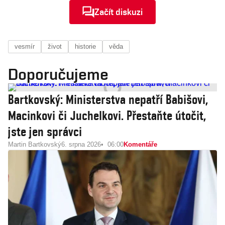
Začít diskuzi
vesmír
život
historie
věda
Doporučujeme
Bartkovský: Ministerstva nepatří Babišovi,
Macinkovi či Juchelkovi. Přestaňte útočit,
jste jen správci
Martin Bartkovský
6. srpna 2026
06:00
Komentáře