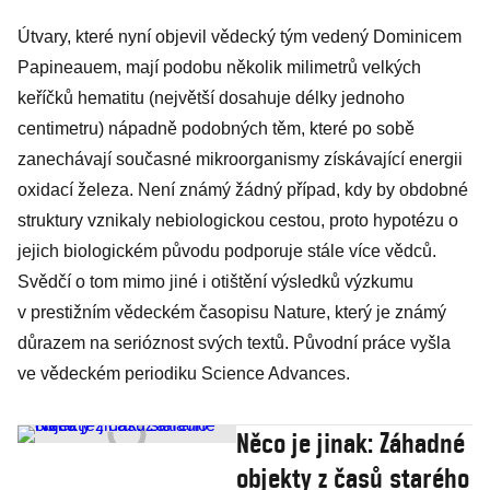
Útvary, které nyní objevil vědecký tým vedený Dominicem
Papineauem, mají podobu několik milimetrů velkých
keříčků hematitu (největší dosahuje délky jednoho
centimetru) nápadně podobných těm, které po sobě
zanechávají současné mikroorganismy získávající energii
oxidací železa. Není známý žádný případ, kdy by obdobné
struktury vznikaly nebiologickou cestou, proto hypotézu o
jejich biologickém původu podporuje stále více vědců.
Svědčí o tom mimo jiné i otištění výsledků výzkumu
v prestižním vědeckém časopisu Nature, který je známý
důrazem na serióznost svých textů. Původní práce vyšla
ve vědeckém periodiku Science Advances.
Něco je jinak: Záhadné
objekty z časů starého