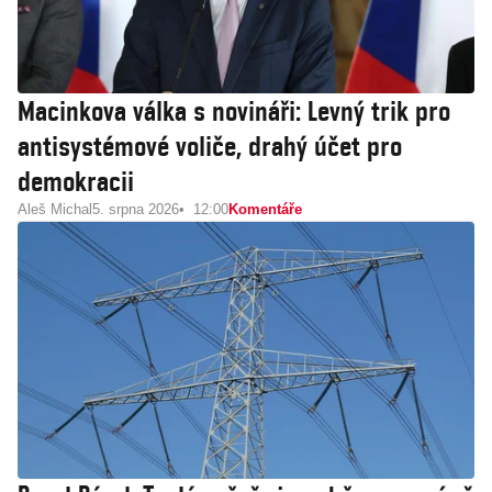
Macinkova válka s novináři: Levný trik pro
antisystémové voliče, drahý účet pro
demokracii
Aleš Michal
5. srpna 2026
12:00
Komentáře