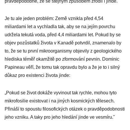
pravděpodobné, že se stejným způsobem zrodil i jinde.
Je tu ale jeden problém: Země vznikla před 4,54
miliardami let a vychladla tak, aby se na jejím povrchu
udržela tekutá voda, před 4,4 miliardami let. Pokud by se
objev pozůstatků života v Kanadě potvrdil, znamenalo by
to, že se tu první mikroorganismy objevily z geologického
hlediska téměř okamžitě po zformování pevnin. Dominic
Papineau věří, že tomu tak opravdu bylo a že je to i silný
důkaz pro existenci života jinde:
„Pokud se život dokáže vyvinout tak rychle, mohou tyto
mikrofosilie existovat i na jiných kosmických tělesech.
Přináší to spoustu filosofických otázek o pravděpodobnosti
jeho vzniku. A taky pro jeho hledání jinde ve vesmíru."