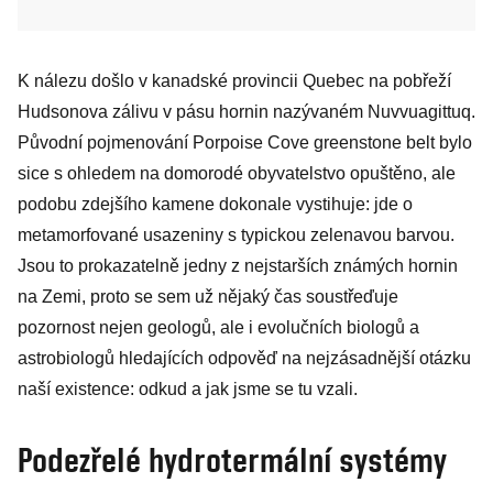
K nálezu došlo v kanadské provincii Quebec na pobřeží
Hudsonova zálivu v pásu hornin nazývaném Nuvvuagittuq.
Původní pojmenování Porpoise Cove greenstone belt bylo
sice s ohledem na domorodé obyvatelstvo opuštěno, ale
podobu zdejšího kamene dokonale vystihuje: jde o
metamorfované usazeniny s typickou zelenavou barvou.
Jsou to prokazatelně jedny z nejstarších známých hornin
na Zemi, proto se sem už nějaký čas soustřeďuje
pozornost nejen geologů, ale i evolučních biologů a
astrobiologů hledajících odpověď na nejzásadnější otázku
naší existence: odkud a jak jsme se tu vzali.
Podezřelé hydrotermální systémy