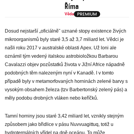
Říma
Věda
Dosud nejstarší „oficiálně" uznané stopy existence živých
mikroorganismů byly staré 3,5 až 3,7 miliard let. Vědci je
našli roku 2017 v australské oblasti Apex. Už loni ale
oznámil tým vedený italskou astrobioložkou Barbarou
Cavalazzi objev pozůstatků života v Jižní Africe nápadně
podobných těm nalezeným nyní v Kanadě. I v tomto
případě byly v metamorfovaných horninách zelené barvy s
vysokým obsahem železa (tzv Barbertonský zelený pás) a
měly podobu drobných vláken nebo keříčků.
Tamní horniny jsou staré 3,42 miliard let, vznikly stejným
způsobem jako břidlice v pásu Nuvvuagittuq, totiž u
hydrotermálních vřídel na dně oceánu. To může