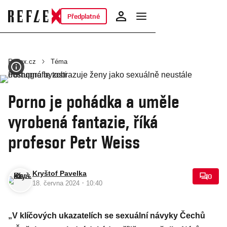
Předplatné
Reflex.cz
Téma
Porno je pohádka a uměle
vyrobená fantazie, říká
profesor Petr Weiss
Kryštof Pavelka
0
·
18. června 2024
10:40
„V klíčových ukazatelích se sexuální návyky Čechů