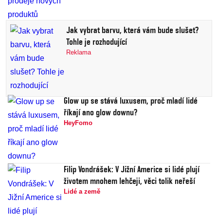
Jak vybrat barvu, která vám bude slušet?
Tohle je rozhodující
Reklama
Glow up se stává luxusem, proč mladí lidé
říkají ano glow downu?
HeyFomo
Filip Vondrášek: V Jižní Americe si lidé plují
životem mnohem lehčeji, věci tolik neřeší
Lidé a země