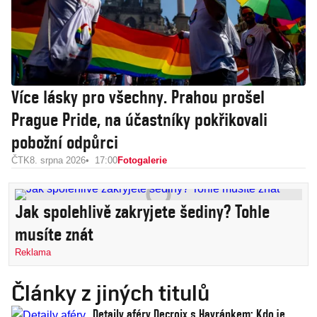
Více lásky pro všechny. Prahou prošel
Prague Pride, na účastníky pokřikovali
pobožní odpůrci
ČTK
8. srpna 2026
17:00
Fotogalerie
Jak spolehlivě zakryjete šediny? Tohle
musíte znát
Reklama
Články z jiných titulů
Detaily aféry Decroix s Havránkem: Kdo je