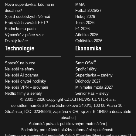
Nová superdávka: kdo na ní
MMA
dosáhne?
Fotbal 2026/27
Sjezd sudetských Němců
Hokej 2026
Proč vláda zavádí EET?
Tenis 2026
Padni komu padni
F1 2026
Výpověď z práce vzor
Atletika 2026
Divoký kačer
Cyklistika 2026
Technologie
Ekonomika
SpaceX na burze
Smrt OSVČ
Nejlepší telefony
Spořicí účty
Nejlepší AI zdarma
Superdávka – změny
Nejlepší chytré hodinky
Důchody 2027
Nejlepší VPN – srovnání
Minimální mzda 2027
Netflix filmy a seriály
Senior Pas – slevy
© 2001 - 2026 Copyright
CZECH NEWS CENTER a.s.
se sídlem náměstí Marie Schmolkové 3493/1, 100 00 Praha 10 -
Strašnice, IČO: 02346826, zapsána v OR, sp.zn. B 19490 a dodavatelé
obsahu
Autorská práva k publikovaným materiálům
Podmínky pro užívání služby informační společnosti
Informace o zpracování osobních údajů
Cookies
Nastavení soukromí