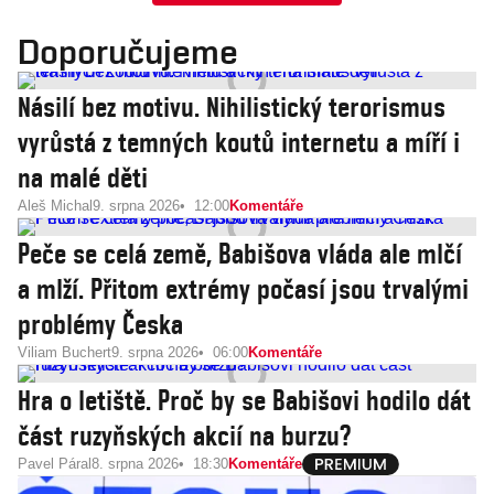
Doporučujeme
Násilí bez motivu. Nihilistický terorismus
vyrůstá z temných koutů internetu a míří i
na malé děti
Aleš Michal
9. srpna 2026
12:00
Komentáře
Peče se celá země, Babišova vláda ale mlčí
a mlží. Přitom extrémy počasí jsou trvalými
problémy Česka
Viliam Buchert
9. srpna 2026
06:00
Komentáře
Hra o letiště. Proč by se Babišovi hodilo dát
část ruzyňských akcií na burzu?
Pavel Páral
8. srpna 2026
18:30
Komentáře