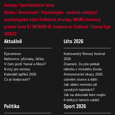
Fantasy
Spotřebitelské testy
Blesku
Nemovitosti
Psychologika - podcast rozbíjející
psychologické mýty
Fotbalové přestupy ONLINE
Eventový
prostor Level 9
OKTAGON 92: Szabová vs. Pudilová
Chance Liga
2026/27
Aktuálně
Léto 2026
Epicentrum
Karlovarský filmový festival
Neštovice: příznaky, léčba
2026
V čem jezdí Yamal a Mesii?
Znamení, že jste potkali
Kvízy pro seniory
někoho z minulého života
Kalendář úplňků 2026
Astronomické úkazy 2026:
Co je bodycount?
zatmění slunce a další
Jak obléci miminko při
vysokých teplotách?
Jak na dokonalé letní mojito
6 lehkých letních salátů
Politika
Sport 2026