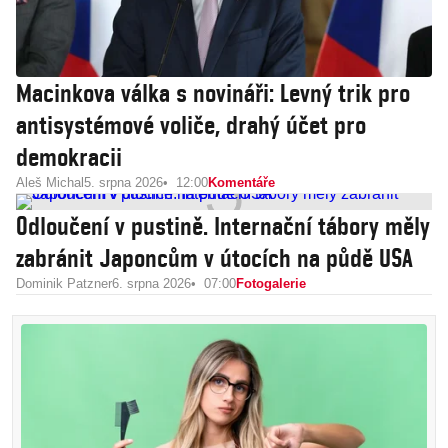
Macinkova válka s novináři: Levný trik pro
antisystémové voliče, drahý účet pro
demokracii
Aleš Michal
5. srpna 2026
12:00
Komentáře
Odloučení v pustině. Internační tábory měly
zabránit Japoncům v útocích na půdě USA
Dominik Patzner
6. srpna 2026
07:00
Fotogalerie