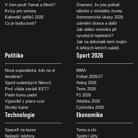
V čem jezdí Yamal a Mesii?
Znamení, že jste potkali
Kvízy pro seniory
někoho z minulého života
Kalendář úplňků 2026
Astronomické úkazy 2026:
Co je bodycount?
zatmění slunce a další
Jak obléci miminko při
vysokých teplotách?
Jak na dokonalé letní mojito
6 lehkých letních salátů
Politika
Sport 2026
Nová superdávka: kdo na ní
MMA
dosáhne?
Fotbal 2026/27
Sjezd sudetských Němců
Hokej 2026
Proč vláda zavádí EET?
Tenis 2026
Padni komu padni
F1 2026
Výpověď z práce vzor
Atletika 2026
Divoký kačer
Cyklistika 2026
Technologie
Ekonomika
SpaceX na burze
Temu a clo
Nejlepší telefony
Spořicí účty