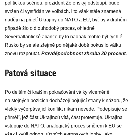
politickou scénou, prezident Zelenskyj odstoupí, bude
svržen či vystřídán ve volbách. I to však stále znamená
naději na přijetí Ukrajiny do NATO a EU, byť by v druhém
případě šlo o dlouhodobý proces, ohledně
Severoatlantické aliance by to naopak mohlo být rychlé.
Rusko by se ale zřejmě po nějaké době pokusilo válku
znovu rozpoutat.
Pravděpodobnost zhruba 20 procent.
Patová situace
Po delším či kratším pokračování války víceméně
na stejných pozicích docházejí bojující strany k názoru, že
vleklý vyčerpávající konflikt nikam nevede. Podepisuje se
příměří, jež část Ukrajinců vítá, část protestuje. Ukrajina
vstupuje do NATO, analogický proces směrem k EU se
však i kvůli odporu různých evropských lobby, jako