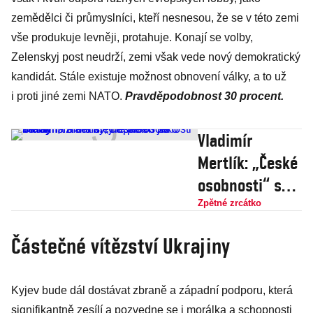
zemědělci či průmyslníci, kteří nesnesou, že se v této zemi
vše produkuje levněji, protahuje. Konají se volby,
Zelenskyj post neudrží, zemi však vede nový demokratický
kandidát. Stále existuje možnost obnovení války, a to už
i proti jiné zemi NATO.
Pravděpodobnost 30 procent.
Vladimír
Mertlík: „České
osobnosti“ se
mýlí, Izrael byl
Zpětné zrcátko
napaden jako
Částečné vítězství Ukrajiny
Ukrajina a má
stejné právo se
Kyjev bude dál dostávat zbraně a západní podporu, která
bránit
signifikantně zesílí a pozvedne se i morálka a schopnosti