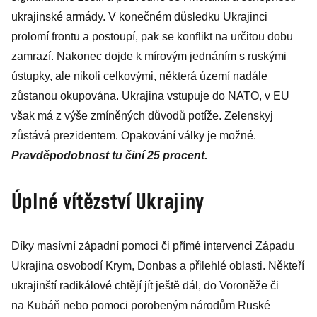
ukrajinské armády. V konečném důsledku Ukrajinci
prolomí frontu a postoupí, pak se konflikt na určitou dobu
zamrazí. Nakonec dojde k mírovým jednáním s ruskými
ústupky, ale nikoli celkovými, některá území nadále
zůstanou okupována. Ukrajina vstupuje do NATO, v EU
však má z výše zmíněných důvodů potíže. Zelenskyj
zůstává prezidentem. Opakování války je možné.
Pravděpodobnost tu činí 25 procent.
Úplné vítězství Ukrajiny
Díky masívní západní pomoci či přímé intervenci Západu
Ukrajina osvobodí Krym, Donbas a přilehlé oblasti. Někteří
ukrajinští radikálové chtějí jít ještě dál, do Voroněže či
na Kubáň nebo pomoci porobeným národům Ruské