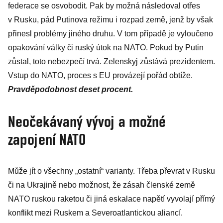
federace se osvobodit. Pak by možná následoval otřes
v Rusku, pád Putinova režimu i rozpad země, jenž by však
přinesl problémy jiného druhu. V tom případě je vyloučeno
opakování války či ruský útok na NATO. Pokud by Putin
zůstal, toto nebezpečí trvá. Zelenskyj zůstává prezidentem.
Vstup do NATO, proces s EU provázejí pořád obtíže.
Pravděpodobnost deset procent.
Neočekávaný vývoj a možné
zapojení NATO
Může jít o všechny „ostatní“ varianty. Třeba převrat v Rusku
či na Ukrajině nebo možnost, že zásah členské země
NATO ruskou raketou či jiná eskalace napětí vyvolají přímý
konflikt mezi Ruskem a Severoatlantickou aliancí.