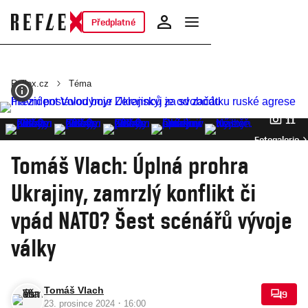
Předplatné
Reflex.cz
Téma
11
Fotogalerie
Tomáš Vlach: Úplná prohra
Ukrajiny, zamrzlý konflikt či
vpád NATO? Šest scénářů vývoje
války
Tomáš Vlach
9
·
23. prosince 2024
16:00