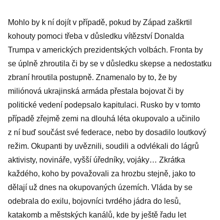
Mohlo by k ní dojít v případě, pokud by Západ zaškrtil
kohouty pomoci třeba v důsledku vítězství Donalda
Trumpa v amerických prezidentských volbách. Fronta by
se úplně zhroutila či by se v důsledku skepse a nedostatku
zbraní hroutila postupně. Znamenalo by to, že by
miliónová ukrajinská armáda přestala bojovat či by
politické vedení podepsalo kapitulaci. Rusko by v tomto
případě zřejmě zemi na dlouhá léta okupovalo a učinilo
z ní buď součást své federace, nebo by dosadilo loutkový
režim. Okupanti by uvěznili, soudili a odvlékali do lágrů
aktivisty, novináře, vyšší úředníky, vojáky… Zkrátka
každého, koho by považovali za hrozbu stejně, jako to
dělají už dnes na okupovaných územích. Vláda by se
odebrala do exilu, bojovníci tvrdého jádra do lesů,
katakomb a městských kanálů, kde by ještě řadu let