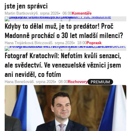
jste jen správci
Martin Bartkovský
6. srpna 2026
06:00
Komentáře
Kdyby to dělal muž, je to predátor! Proč
Madonně prochází o 30 let mladší milenci?
Hana Trojánková Biriczová
5. srpna 2026
18:00
Poprask
Fotograf Kratochvíl: Nefotím kvůli senzaci,
ale svědectví. Ve venezuelské věznici jsem
ani neviděl, co fotím
Hana Benešová
6. srpna 2026
08:00
Rozhovory