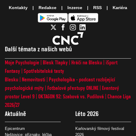
Kontakty
Redakce
Inzerce
RSS
Kariéra
Další témata z našich webů
Moje Psychologie
Blesk Tlapky
Hráči na Blesku
iSport
Fantasy
Spotřebitelské testy
Blesku
Nemovitosti
Psychologika - podcast rozbíjející
psychologické mýty
Fotbalové přestupy ONLINE
Eventový
prostor Level 9
OKTAGON 92: Szabová vs. Pudilová
Chance Liga
2026/27
Aktuálně
Léto 2026
Epicentrum
Karlovarský filmový festival
Neštovice: příznaky, léčba
2026