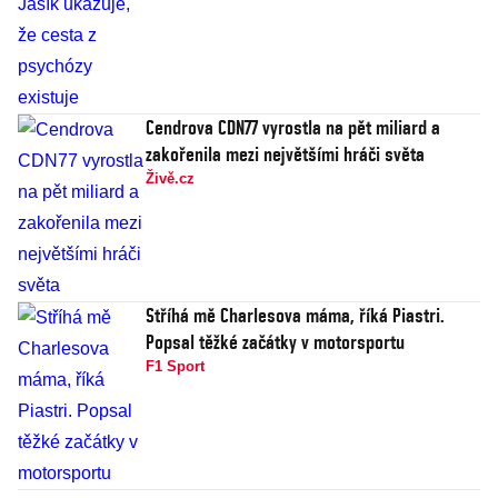
Cendrova CDN77 vyrostla na pět miliard a
zakořenila mezi největšími hráči světa
Živě.cz
Stříhá mě Charlesova máma, říká Piastri.
Popsal těžké začátky v motorsportu
F1 Sport