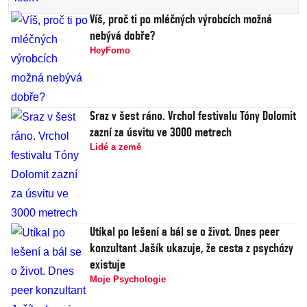
Víš, proč ti po mléčných výrobcích možná
nebývá dobře?
HeyFomo
Sraz v šest ráno. Vrchol festivalu Tóny Dolomit
zazní za úsvitu ve 3000 metrech
Lidé a země
Utíkal po lešení a bál se o život. Dnes peer
konzultant Jašík ukazuje, že cesta z psychózy
existuje
Moje Psychologie