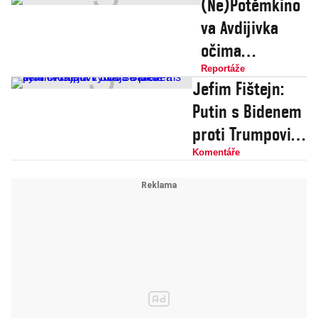
(Ne)Potěmkino
va Avdijivka
očima
válečného
Reportáže
Jefim Fištejn:
reportéra. Jak
Putin s Bidenem
se budovalo a
proti Trumpovi.
přežívalo ve
Kdo se plete a s
Komentáře
frontovém
kým Ukrajina
městě
vyhraje válku?