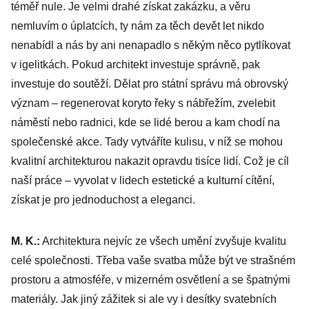
téměř nule. Je velmi drahé získat zakázku, a věru
nemluvím o úplatcích, ty nám za těch devět let nikdo
nenabídl a nás by ani nenapadlo s někým něco pytlíkovat
v igelitkách. Pokud architekt investuje správně, pak
investuje do soutěží. Dělat pro státní správu má obrovský
význam – regenerovat koryto řeky s nábřežím, zvelebit
náměstí nebo radnici, kde se lidé berou a kam chodí na
společenské akce. Tady vytváříte kulisu, v níž se mohou
kvalitní architekturou nakazit opravdu tisíce lidí. Což je cíl
naší práce – vyvolat v lidech estetické a kulturní cítění,
získat je pro jednoduchost a eleganci.
M. K.:
Architektura nejvíc ze všech umění zvyšuje kvalitu
celé společnosti. Třeba vaše svatba může být ve strašném
prostoru a atmosféře, v mizerném osvětlení a se špatnými
materiály. Jak jiný zážitek si ale vy i desítky svatebních