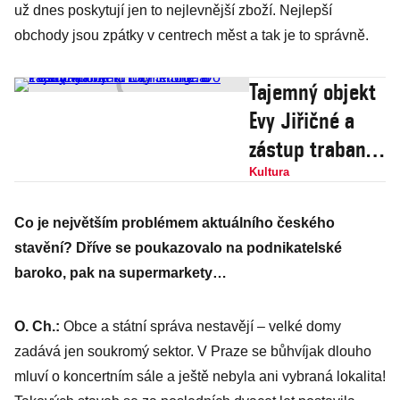
už dnes poskytují jen to nejlevnější zboží. Nejlepší
obchody jsou zpátky v centrech měst a tak je to správně.
Tajemný objekt
Evy Jiřičné a
zástup trabantů
na Petříně. Do
Kultura
Prahy vtrhne 7.
Co je největším problémem aktuálního českého
ročník Signal
stavění? Dříve se poukazovalo na podnikatelské
Festivalu
baroko, pak na supermarkety…
O. Ch.:
Obce a státní správa nestavějí – velké domy
zadává jen soukromý sektor. V Praze se bůhvíjak dlouho
mluví o koncertním sále a ještě nebyla ani vybraná lokalita!