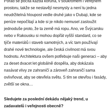
zajímat
Pořád se počítá každá koruna, v soukromém i veřejném
prostoru, takže se nestavějí nesmysly a není tu jedna
neudržitelná hloupost vedle druhé jako v Dubaji, kde se
peníze nepočítají a kde si je nikdo nemusel zasloužit
jednoduše proto, že ta země má ropu. Ano, ve Švýcarsku
nebo v Rakousku si mohou dopřát vyšší standard, co se
týče materiálů i staveb samotných, a víc tam používají
drahé nové technologie, ale česká civilnost má svou
hodnotu. Architektura ovšem potřebuje naši generaci – aby
za deset dvacet let globálně dospěla, aby dokázala
nasávat vlivy ze zahraničí a zároveň zahraničí sama
ovlivňovat, aby se otevřela světu. S tím se otevřou i fasády,
zvětší se okna…
Sledujete za poslední dekádu nějaký trend, u
zadavatelů i veřejnosti obecně?