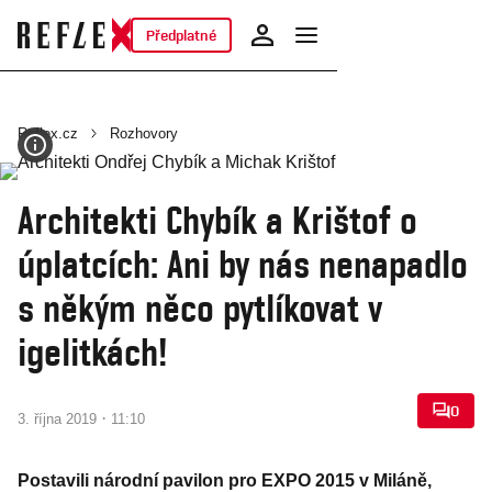
Předplatné
Reflex.cz
Rozhovory
Architekti Chybík a Krištof o
úplatcích: Ani by nás nenapadlo
s někým něco pytlíkovat v
igelitkách!
0
·
3. října 2019
11:10
Postavili národní pavilon pro EXPO 2015 v Miláně,