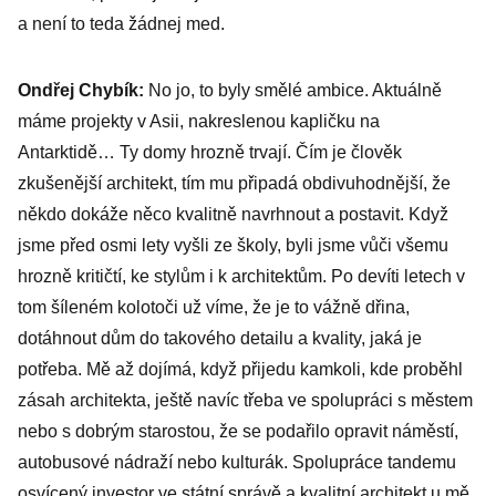
a není to teda žádnej med.
Ondřej Chybík:
No jo, to byly smělé ambice. Aktuálně
máme projekty v Asii, nakreslenou kapličku na
Antarktidě… Ty domy hrozně trvají. Čím je člověk
zkušenější architekt, tím mu připadá obdivuhodnější, že
někdo dokáže něco kvalitně navrhnout a postavit. Když
jsme před osmi lety vyšli ze školy, byli jsme vůči všemu
hrozně kritičtí, ke stylům i k architektům. Po devíti letech v
tom šíleném kolotoči už víme, že je to vážně dřina,
dotáhnout dům do takového detailu a kvality, jaká je
potřeba. Mě až dojímá, když přijedu kamkoli, kde proběhl
zásah architekta, ještě navíc třeba ve spolupráci s městem
nebo s dobrým starostou, že se podařilo opravit náměstí,
autobusové nádraží nebo kulturák. Spolupráce tandemu
osvícený investor ve státní správě a kvalitní architekt u mě