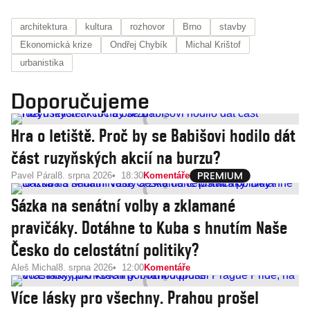
architektura
kultura
rozhovor
Brno
stavby
Ekonomická krize
Ondřej Chybík
Michal Krištof
urbanistika
Doporučujeme
Hra o letiště. Proč by se Babišovi hodilo dát
část ruzyňských akcií na burzu?
Pavel Páral
8. srpna 2026
18:30
Komentáře
Sázka na senátní volby a zklamané
pravičáky. Dotáhne to Kuba s hnutím Naše
Česko do celostátní politiky?
Aleš Michal
8. srpna 2026
12:00
Komentáře
Více lásky pro všechny. Prahou prošel