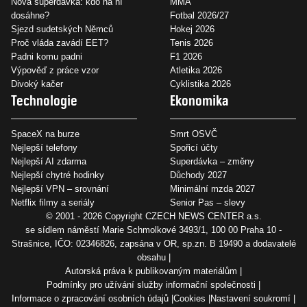
Nová superdávka: kdo na ní
MMA
dosáhne?
Fotbal 2026/27
Sjezd sudetských Němců
Hokej 2026
Proč vláda zavádí EET?
Tenis 2026
Padni komu padni
F1 2026
Výpověď z práce vzor
Atletika 2026
Divoký kačer
Cyklistika 2026
Technologie
Ekonomika
SpaceX na burze
Smrt OSVČ
Nejlepší telefony
Spořicí účty
Nejlepší AI zdarma
Superdávka – změny
Nejlepší chytré hodinky
Důchody 2027
Nejlepší VPN – srovnání
Minimální mzda 2027
Netflix filmy a seriály
Senior Pas – slevy
© 2001 - 2026 Copyright
CZECH NEWS CENTER a.s.
se sídlem náměstí Marie Schmolkové 3493/1, 100 00 Praha 10 -
Strašnice, IČO: 02346826, zapsána v OR, sp.zn. B 19490 a dodavatelé
obsahu
Autorská práva k publikovaným materiálům
Podmínky pro užívání služby informační společnosti
Informace o zpracování osobních údajů
Cookies
Nastavení soukromí