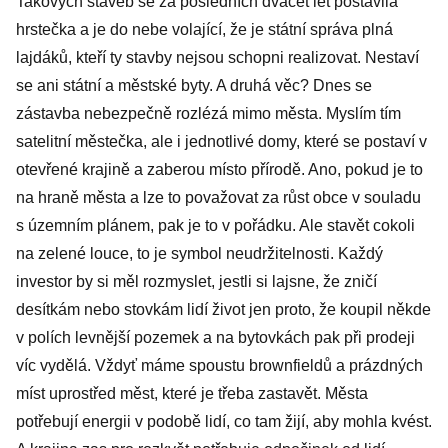
Takových staveb se za posledních dvacet let postavila
hrstečka a je do nebe volající, že je státní správa plná
lajdáků, kteří ty stavby nejsou schopni realizovat. Nestaví
se ani státní a městské byty. A druhá věc? Dnes se
zástavba nebezpečně rozlézá mimo města. Myslím tím
satelitní městečka, ale i jednotlivé domy, které se postaví v
otevřené krajině a zaberou místo přírodě. Ano, pokud je to
na hraně města a lze to považovat za růst obce v souladu
s územním plánem, pak je to v pořádku. Ale stavět cokoli
na zelené louce, to je symbol neudržitelnosti. Každý
investor by si měl rozmyslet, jestli si lajsne, že zničí
desítkám nebo stovkám lidí život jen proto, že koupil někde
v polích levnější pozemek a na bytovkách pak při prodeji
víc vydělá. Vždyť máme spoustu brownfieldů a prázdných
míst uprostřed měst, které je třeba zastavět. Města
potřebují energii v podobě lidí, co tam žijí, aby mohla kvést.