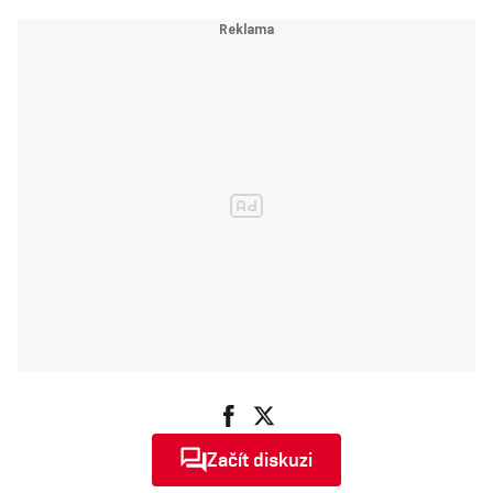
streetartového
umělce
Začít diskuzi