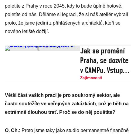
poletíte z Prahy v roce 2045, kdy to bude úplně hotové,
poletíte od nás. Děláme si legraci, že si náš ateliér vybrali
proto, že jsme jediní z přihlášených architektů, kteří se
nového letiště dožijí.
Jak se promění
Praha, se dozvíte
v CAMPu. Vstup
na veškerý
Zajímavosti
program máte
Větší část vašich prací je pro soukromý sektor, ale
zdarma
často soutěžíte ve veřejných zakázkách, což je běh na
extrémně dlouhou trať. Proč se do něj pouštíte?
O. Ch.:
Proto jsme taky jako studio permanentně finančně