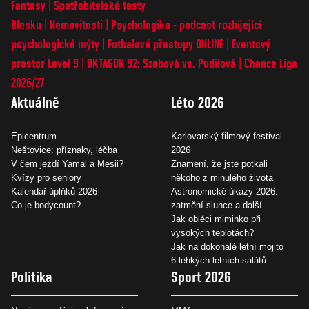
Fantasy
Spotřebitelské testy
Blesku
Nemovitosti
Psychologika - podcast rozbíjející
psychologické mýty
Fotbalové přestupy ONLINE
Eventový
prostor Level 9
OKTAGON 92: Szabová vs. Pudilová
Chance Liga
2026/27
Aktuálně
Léto 2026
Epicentrum
Karlovarský filmový festival
Neštovice: příznaky, léčba
2026
V čem jezdí Yamal a Mesii?
Znamení, že jste potkali
Kvízy pro seniory
někoho z minulého života
Kalendář úplňků 2026
Astronomické úkazy 2026:
Co je bodycount?
zatmění slunce a další
Jak obléci miminko při
vysokých teplotách?
Jak na dokonalé letní mojito
6 lehkých letních salátů
Politika
Sport 2026