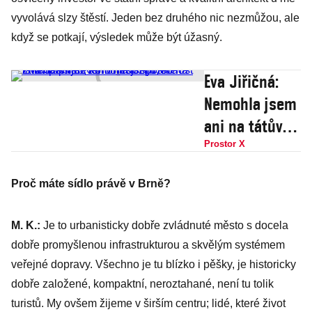
vyvolává slzy štěstí. Jeden bez druhého nic nezmůžou, ale
když se potkají, výsledek může být úžasný.
Eva Jiřičná:
Nemohla jsem
ani na tátův
pohřeb,
Prostor X
komunisti
Proč máte sídlo právě v Brně?
společnost
zničili. Asi se
M. K.:
Je to urbanisticky dobře zvládnuté město s docela
toho nedožiju,
dobře promyšlenou infrastrukturou a skvělým systémem
ale změna
veřejné dopravy. Všechno je tu blízko i pěšky, je historicky
přijde
dobře založené, kompaktní, neroztahané, není tu tolik
turistů. My ovšem žijeme v širším centru; lidé, které život