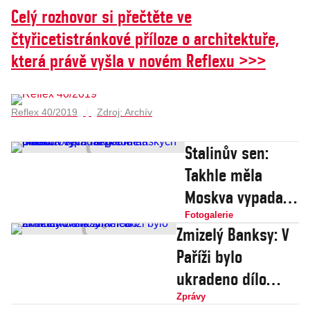
Celý rozhovor si přečtěte ve
čtyřicetistránkové příloze o architektuře,
která právě vyšla v novém Reflexu >>>
Reflex 40/2019
|
Zdroj: Archív
Stalinův sen:
Takhle měla
Moskva vypadat
podle
Fotogalerie
Zmizelý Banksy: V
diktátorových
Paříži bylo
megalomanských
ukradeno dílo
plánů
známého
Zprávy