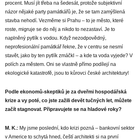
procent. Musí jít třeba na šedesát, protože subjektivní
názor nějaké party památkářů je, že se tam zamýšlená
stavba nehodí. Vezměme si Prahu – to je město, které
roste, migruje se do něj a nikdo to nezastaví. Je to
naplněný pytlík s vodou. Když nezodpovědný,
neprofesionální památkář řekne, že v centru se nesmí
stavět, jako by ten pytlík zmáčkl – a kde ta voda vyjede? V
polích za městem. Oni se vlastně přímo podílejí na
ekologické katastrofě, jsou to kůrovci české architektury!
Podle ekonomů-skeptiků je za dveřmi hospodářská
krize a vy poté, co jste zažili devět tučných let, můžete
začít stagnovat. Připravujete se na hladové roky?
M. K.:
My jsme poslední, kdo krizi pozná – bankovní sektor
v Americe to schytá hned, čeští architekti si na první