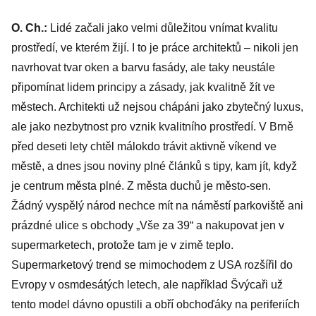
O. Ch.:
Lidé začali jako velmi důležitou vnímat kvalitu
prostředí, ve kterém žijí. I to je práce architektů – nikoli jen
navrhovat tvar oken a barvu fasády, ale taky neustále
připomínat lidem principy a zásady, jak kvalitně žít ve
městech. Architekti už nejsou chápáni jako zbytečný luxus,
ale jako nezbytnost pro vznik kvalitního prostředí. V Brně
před deseti lety chtěl málokdo trávit aktivně víkend ve
městě, a dnes jsou noviny plné článků s tipy, kam jít, když
je centrum města plné. Z města duchů je město-sen.
Žádný vyspělý národ nechce mít na náměstí parkoviště ani
prázdné ulice s obchody „Vše za 39“ a nakupovat jen v
supermarketech, protože tam je v zimě teplo.
Supermarketový trend se mimochodem z USA rozšířil do
Evropy v osmdesátých letech, ale například Švýcaři už
tento model dávno opustili a obří obchoďáky na periferiích