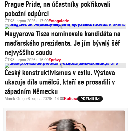
Prague Pride, na účastníky pokřikovali
pobožní odpůrci
ČTK
8. srpna 2026
17:00
Fotogalerie
Magyarova Tisza nominovala kandidáta na
maďarského prezidenta. Je jím bývalý šéf
nejvyššího soudu
ČTK
8. srpna 2026
16:00
Zprávy
Český konstruktivismus v exilu. Výstava
ukazuje díla umělců, kteří se prosadili v
západním Německu
Marek Gregor
8. srpna 2026
14:00
Kultura