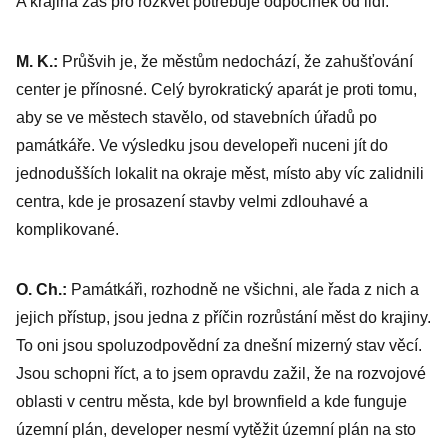
A krajina zas pro rozkvět potřebuje odpočinek od lidí.
M. K.:
Průšvih je, že městům nedochází, že zahušťování
center je přínosné. Celý byrokratický aparát je proti tomu,
aby se ve městech stavělo, od stavebních úřadů po
památkáře. Ve výsledku jsou developeři nuceni jít do
jednodušších lokalit na okraje měst, místo aby víc zalidnili
centra, kde je prosazení stavby velmi zdlouhavé a
komplikované.
O. Ch.:
Památkáři, rozhodně ne všichni, ale řada z nich a
jejich přístup, jsou jedna z příčin rozrůstání měst do krajiny.
To oni jsou spoluzodpovědní za dnešní mizerný stav věcí.
Jsou schopni říct, a to jsem opravdu zažil, že na rozvojové
oblasti v centru města, kde byl brownfield a kde funguje
územní plán, developer nesmí vytěžit územní plán na sto