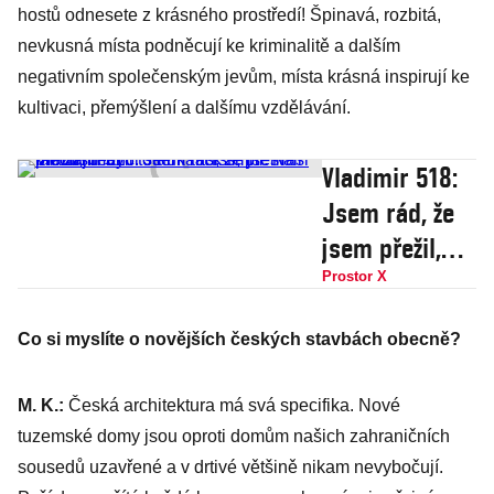
hostů odnesete z krásného prostředí! Špinavá, rozbitá,
nevkusná místa podněcují ke kriminalitě a dalším
negativním společenským jevům, místa krásná inspirují ke
kultivaci, přemýšlení a dalšímu vzdělávání.
Vladimir 518:
Jsem rád, že
jsem přežil,
nechci se
Prostor X
ukalit k smrti.
Co si myslíte o novějších českých stavbách obecně?
Naši fanoušci
byli totální
M. K.:
Česká architektura má svá specifika. Nové
rasisti,
tuzemské domy jsou oproti domům našich zahraničních
přestali mě
sousedů uzavřené a v drtivé většině nikam nevybočují.