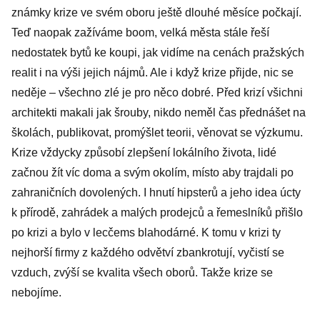
známky krize ve svém oboru ještě dlouhé měsíce počkají.
Teď naopak zažíváme boom, velká města stále řeší
nedostatek bytů ke koupi, jak vidíme na cenách pražských
realit i na výši jejich nájmů. Ale i když krize přijde, nic se
neděje – všechno zlé je pro něco dobré. Před krizí všichni
architekti makali jak šrouby, nikdo neměl čas přednášet na
školách, publikovat, promýšlet teorii, věnovat se výzkumu.
Krize vždycky způsobí zlepšení lokálního života, lidé
začnou žít víc doma a svým okolím, místo aby trajdali po
zahraničních dovolených. I hnutí hipsterů a jeho idea úcty
k přírodě, zahrádek a malých prodejců a řemeslníků přišlo
po krizi a bylo v lecčems blahodárné. K tomu v krizi ty
nejhorší firmy z každého odvětví zbankrotují, vyčistí se
vzduch, zvýší se kvalita všech oborů. Takže krize se
nebojíme.