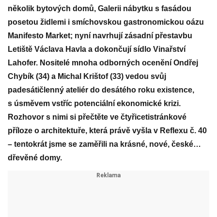
několik bytových domů, Galerii nábytku s fasádou
posetou židlemi i smíchovskou gastronomickou oázu
Manifesto Market; nyní navrhují zásadní přestavbu
Letiště Václava Havla a dokončují sídlo Vinařství
Lahofer. Nositelé mnoha odborných ocenění Ondřej
Chybík (34) a Michal Krištof (33) vedou svůj
padesátičlenný ateliér do desátého roku existence,
s úsměvem vstříc potenciální ekonomické krizi.
Rozhovor s nimi si přečtěte ve čtyřicetistránkové
příloze o architektuře, která právě vyšla v Reflexu č. 40
– tentokrát jsme se zaměřili na krásné, nové, české…
dřevěné domy.