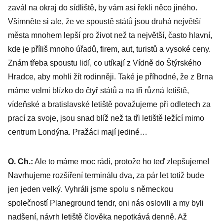
zavál na okraj do sídliště, by vám asi řekli něco jiného.
Všimněte si ale, že ve spoustě států jsou druhá největší
města mnohem lepší pro život než ta největší, často hlavní,
kde je příliš mnoho úřadů, firem, aut, turistů a vysoké ceny.
Znám třeba spoustu lidí, co utíkají z Vídně do Štýrského
Hradce, aby mohli žít rodinněji. Také je příhodné, že z Brna
máme velmi blízko do čtyř států a na tři různá letiště,
vídeňské a bratislavské letiště považujeme při odletech za
prací za svoje, jsou snad blíž než ta tři letiště ležící mimo
centrum Londýna. Pražáci mají jediné…
O. Ch.:
Ale to máme moc rádi, protože ho teď zlepšujeme!
Navrhujeme rozšíření terminálu dva, za pár let totiž bude
jen jeden velký. Vyhráli jsme spolu s německou
společností Planeground tendr, oni nás oslovili a my byli
nadšení, návrh letiště člověka nepotkává denně. Až