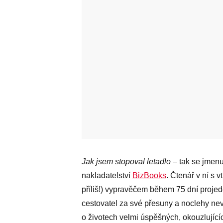
Jak jsem stopoval letadlo
– tak se jmenu
nakladatelství
BizBooks
. Čtenář v ní s
příliš!) vypravěčem během 75 dní projede
cestovatel za své přesuny a noclehy nev
o životech velmi úspěšných, okouzlující