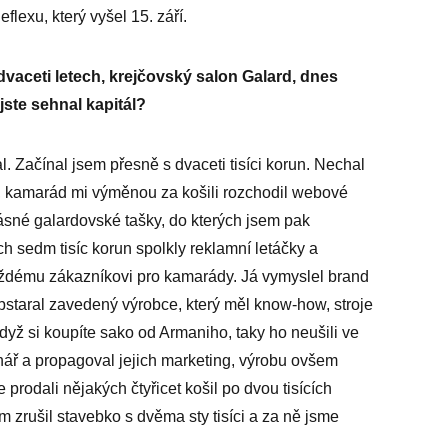
flexu, který vyšel 15. září.
advaceti letech, krejčovský salon Galard, dnes
jste sehnal kapitál?
. Začínal jsem přesně s dvaceti tisíci korun. Nechal
tek, kamarád mi výměnou za košili rozchodil webové
krásné galardovské tašky, do kterých jsem pak
h sedm tisíc korun spolkly reklamní letáčky a
aždému zákazníkovi pro kamarády. Já vymyslel brand
 obstaral zavedený výrobce, který měl know-how, stroje
když si koupíte sako od Armaniho, taky ho neušili ve
rhář a propagoval jejich marketing, výrobu ovšem
e prodali nějakých čtyřicet košil po dvou tisících
m zrušil stavebko s dvěma sty tisíci a za ně jsme