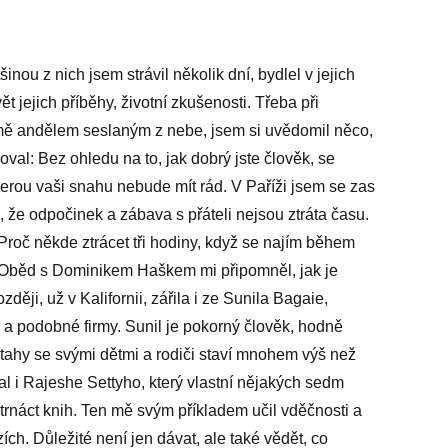
tšinou z nich jsem strávil několik dní, bydlel v jejich
t jejich příběhy, životní zkušenosti. Třeba při
ě andělem seslaným z nebe, jsem si uvědomil něco,
val: Bez ohledu na to, jak dobrý jste člověk, se
erou vaši snahu nebude mít rád. V Paříži jsem se zas
 že odpočinek a zábava s přáteli nejsou ztráta času.
 Proč někde ztrácet tři hodiny, když se najím během
t? Oběd s Dominikem Haškem mi připomněl, jak je
zději, už v Kalifornii, zářila i ze Sunila Bagaie,
a podobné firmy. Sunil je pokorný člověk, hodně
ztahy se svými dětmi a rodiči staví mnohem výš než
l i Rajeshe Settyho, který vlastní nějakých sedm
čtrnáct knih. Ten mě svým příkladem učil vděčnosti a
zích. Důležité není jen dávat, ale také vědět, co