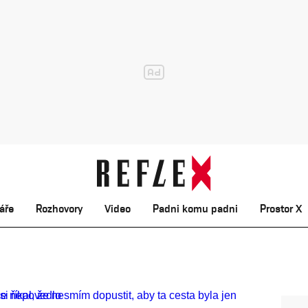
áře
Rozhovory
Video
Padni komu padni
Prostor X