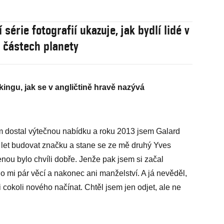
 série fotografií ukazuje, jak bydlí lidé v
 částech planety
ingu, jak se v angličtině hravě nazývá
em dostal výtečnou nabídku a roku 2013 jsem Galard
 let budovat značku a stane se ze mě druhý Yves
enou bylo chvíli dobře. Jenže pak jsem si začal
lo mi pár věcí a nakonec ani manželství. A já nevěděl,
i cokoli nového načínat. Chtěl jsem jen odjet, ale ne