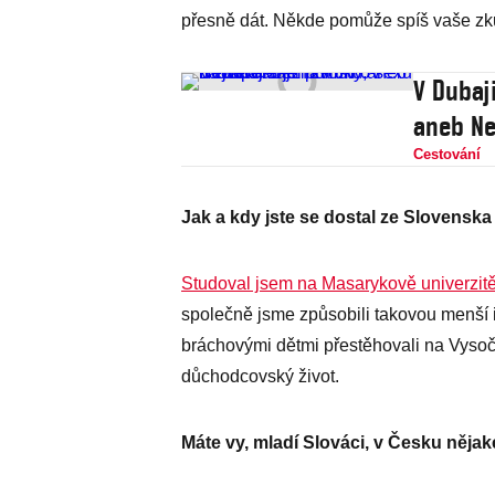
přesně dát. Někde pomůže spíš vaše zk
V Dubaj
aneb Ne
Cestování
Jak a kdy jste se dostal ze Slovensk
Studoval jsem na Masarykově univerzit
společně jsme způsobili takovou menší 
bráchovými dětmi přestěhovali na Vysoči
důchodcovský život.
Máte vy, mladí Slováci, v Česku nějak