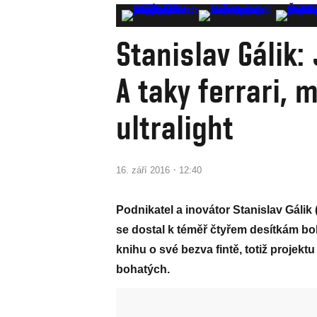
Stanislav Gálik:
A taky ferrari, 
ultralight
·
16. září 2016
12:40
Podnikatel a inovátor Stanislav Gálik
se dostal k téměř čtyřem desítkám boh
knihu o své bezva fintě, totiž projekt
bohatých.