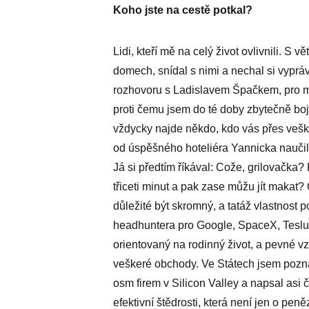
Koho jste na cestě potkal?
Lidi, kteří mě na celý život ovlivnili. S vě
domech, snídal s nimi a nechal si vyprávě
rozhovoru s Ladislavem Špačkem, pro m
proti čemu jsem do té doby zbytečně bojo
vždycky najde někdo, kdo vás přes vešk
od úspěšného hoteliéra Yannicka naučil,
Já si předtím říkával: Cože, grilovačka?
třiceti minut a pak zase můžu jít maka
důležité být skromný, a tatáž vlastnost po
headhuntera pro Google, SpaceX, Teslu 
orientovaný na rodinný život, a pevné v
veškeré obchody. Ve Státech jsem pozna
osm firem v Silicon Valley a napsal asi 
efektivní štědrosti, která není jen o peně