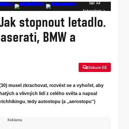
12
Fotogalerie
 Jak stopnout letadlo.
maserati, BMW a
Diskuze (
0
)
 (30) musel zkrachovat, rozvést se a vyhořet, aby
atých a vlivných lidí z celého světa a napsal
u richhikingu, tedy autostopu (a „aerostopu“)