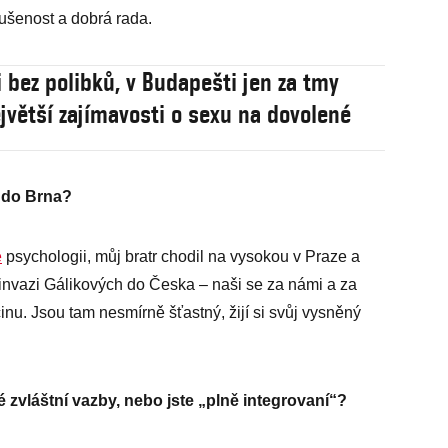
ušenost a dobrá rada.
i bez polibků, v Budapešti jen za tmy
jvětší zajímavosti o sexu na dovolené
a do Brna?
ě
psychologii, můj bratr chodil na vysokou v Praze a
invazi Gálikových do Česka – naši se za námi a za
nu. Jsou tam nesmírně šťastný, žijí si svůj vysněný
é zvláštní vazby, nebo jste „plně integrovaní“?