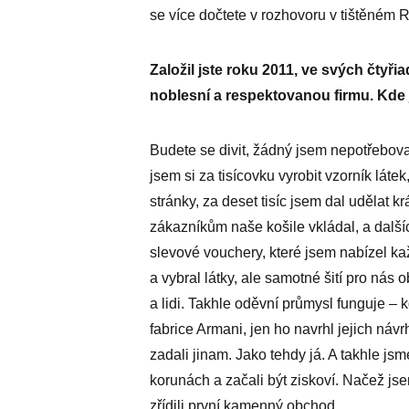
se více dočtete v rozhovoru v tištěném Re
Založil jste roku 2011, ve svých čtyři
noblesní a respektovanou firmu. Kde 
Budete se divit, žádný jsem nepotřeboval
jsem si za tisícovku vyrobit vzorník lá
stránky, za deset tisíc jsem dal udělat 
zákazníkům naše košile vkládal, a dalšíc
slevové vouchery, které jsem nabízel k
a vybral látky, ale samotné šití pro nás
a lidi. Takhle oděvní průmysl funguje – 
fabrice Armani, jen ho navrhl jejich náv
zadali jinam. Jako tehdy já. A takhle jsm
korunách a začali být ziskoví. Načež jse
zřídili první kamenný obchod.