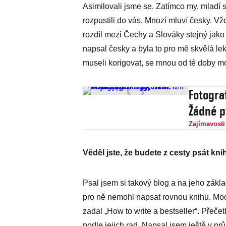
Asimilovali jsme se. Zatímco my, mladí s
rozpustili do vás. Mnozí mluví česky. V
rozdíl mezi Čechy a Slováky stejný ja
napsal česky a byla to pro mě skvělá lekc
museli korigovat, se mnou od té doby m
Fotogra
Žádné p
Zajímavosti
Věděl jste, že budete z cesty psát kn
Psal jsem si takový blog a na jeho zákla
pro ně nemohl napsat rovnou knihu. Moc 
zadal „How to write a bestseller“. Přečetl
podle jejich rad. Napsal jsem ještě v pr