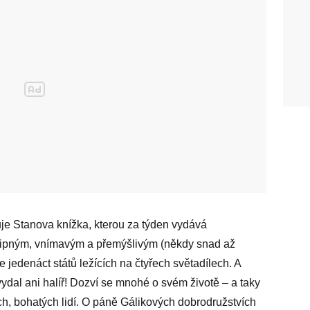
je Stanova knížka, kterou za týden vydává
 vtipným, vnímavým a přemýšlivým (někdy snad až
 jedenáct států ležících na čtyřech světadílech. A
ydal ani halíř! Dozví se mnohé o svém životě – a taky
ch, bohatých lidí. O páně Gálikových dobrodružstvích