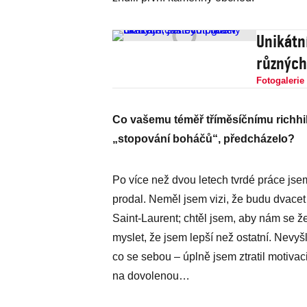
Unikátní
různých
Fotogalerie
Co vašemu téměř tříměsíčnímu richhik
„stopování boháčů“, předcházelo?
Po více než dvou letech tvrdé práce js
prodal. Neměl jsem vizi, že budu dvacet
Saint-Laurent; chtěl jsem, aby nám se ž
myslet, že jsem lepší než ostatní. Nevyš
co se sebou – úplně jsem ztratil motivac
na dovolenou…