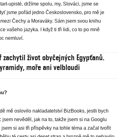
tart-upisté, držíme spolu, my, Slováci, jsme se
ždyť jsme pořád jedno Československo, pro mě je
ko mezi Čechy a Moraváky. Sám jsem svou knihu
e vašeho jazyka. I když ti tři lidi, co to po mně
oc nemluví.
f zachytil život obyčejných Egypťanů.
yramidy, moře ani velbloudi
ihu?
dě mě oslovilo nakladatelství BizBooks, jestli bych
jsem nevěděl, jak na to, takže jsem si na Googlu
 jsem si asi tři příspěvky na tohle téma a začal tvořit
ůběhu té cesty asi deset stran a hrozně mě to nebavilo