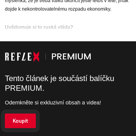
myšlenka, že je třeba válku ukončit ještě letos v létě, jinak
dojde k nekontrolovatelnému rozpadu ekonomiky.
Uvědomuje si to ruská vláda?
Tento článek je součástí balíčku
PREMIUM.
Odemkněte si exkluzivní obsah a videa!
Koupit