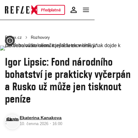
Předplatné
Reflex.cz
Rozhovory
Igor Lipsic: Fond národního
bohatství je prakticky vyčerpán
a Rusko už může jen tisknout
peníze
Ekaterina Kanakova
·
10. června 2026
16:00