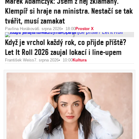
Marek Adamczyk: Jsem z něj zklamaný.
Klempíř si hraje na ministra. Nestačí se tak
tvářit, musí zamakat
Pavlína Horáková
6. srpna 2026
18:00
Prostor X
Když je vrchol každý rok, co přijde příště?
Let It Roll 2026 zaujal lokací i line-upem
František Weiss
7. srpna 2026
10:00
Kultura