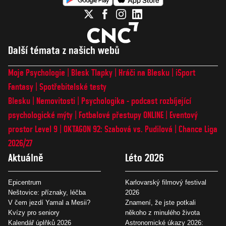
Další témata z našich webů
Moje Psychologie
Blesk Tlapky
Hráči na Blesku
iSport
Fantasy
Spotřebitelské testy
Blesku
Nemovitosti
Psychologika - podcast rozbíjející
psychologické mýty
Fotbalové přestupy ONLINE
Eventový
prostor Level 9
OKTAGON 92: Szabová vs. Pudilová
Chance Liga
2026/27
Aktuálně
Léto 2026
Epicentrum
Karlovarský filmový festival
Neštovice: příznaky, léčba
2026
V čem jezdí Yamal a Mesii?
Znamení, že jste potkali
Kvízy pro seniory
někoho z minulého života
Kalendář úplňků 2026
Astronomické úkazy 2026: