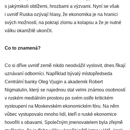
s jakýmikoli obtížemi, hrozbami a výzvami. Nyní se však
i uvnitř Ruska ozývají hlasy, že ekonomika je na hranici
svých možností, na pokraji zlomu a kolapsu a že je nutné
válku okamžitě ukončit.
Co to znamená?
Co si dříve uvnitř země nikdo neodvážil vyslovit, dnes říkají
uznávaní odborníci. Například bývalý místopředseda
Centrální banky Oleg Vjugin a akademik Robert
Nigmatulin, který se najednou stal velmi známou osobností
v ruském mediálním prostoru po svém ostře kritickém
vystoupení na Moskevském ekonomickém fóru. Na něm
vůbec vystupovalo mnoho lidí, kteří o ruské ekonomice
hovořili s obavami. Společným jmenovatelem byla zřejmě