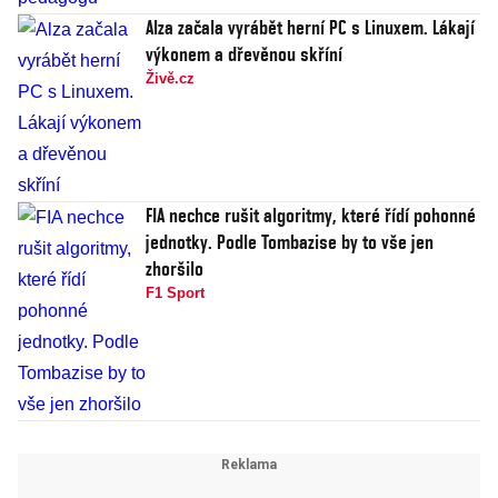
Alza začala vyrábět herní PC s Linuxem. Lákají
výkonem a dřevěnou skříní
Živě.cz
FIA nechce rušit algoritmy, které řídí pohonné
jednotky. Podle Tombazise by to vše jen
zhoršilo
F1 Sport