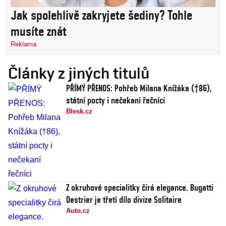
Jak spolehlivě zakryjete šediny? Tohle
musíte znát
Reklama
Články z jiných titulů
PŘÍMÝ PŘENOS: Pohřeb Milana Knížáka (†86),
státní pocty i nečekaní řečníci
Blesk.cz
Z okruhové specialitky čirá elegance. Bugatti
Destrier je třetí dílo divize Solitaire
Auto.cz