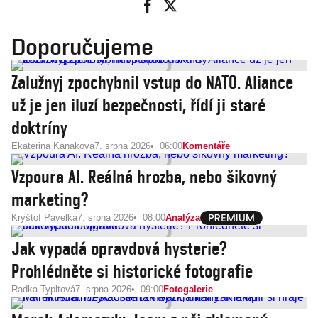
Doporučujeme
Zalužnyj zpochybnil vstup do NATO. Aliance
už je jen iluzí bezpečnosti, řídí ji staré
doktríny
Ekaterina Kanakova
7. srpna 2026
06:00
Komentáře
Vzpoura AI. Reálná hrozba, nebo šikovný
marketing?
Kryštof Pavelka
7. srpna 2026
08:00
Analýza
Jak vypadá opravdová hysterie?
Prohlédněte si historické fotografie
Radka Typltová
7. srpna 2026
09:00
Fotogalerie