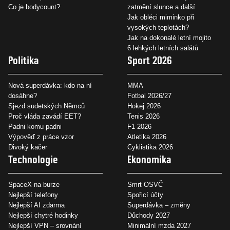
Co je bodycount?
zatmění slunce a další
Jak obléci miminko při
vysokých teplotách?
Jak na dokonalé letní mojito
6 lehkých letních salátů
Politika
Sport 2026
Nová superdávka: kdo na ní
MMA
dosáhne?
Fotbal 2026/27
Sjezd sudetských Němců
Hokej 2026
Proč vláda zavádí EET?
Tenis 2026
Padni komu padni
F1 2026
Výpověď z práce vzor
Atletika 2026
Divoký kačer
Cyklistika 2026
Technologie
Ekonomika
SpaceX na burze
Smrt OSVČ
Nejlepší telefony
Spořicí účty
Nejlepší AI zdarma
Superdávka – změny
Nejlepší chytré hodinky
Důchody 2027
Nejlepší VPN – srovnání
Minimální mzda 2027