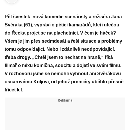
Pět švestek, nová komedie scenáristy a režiséra Jana
Svěráka (61), vypráví o pětici kamarádů, kteří utečou
do Řecka projet se na plachetnici. V čem je háček?
Všem je jim přes sedmdesát a řeší situace a problémy
tomu odpovídající. Nebo i zdánlivě neodpovídající,
třeba drogy. „Chtěl jsem to nechat na hraně,“ říká
filmař o mixu komična, soucitu a dojetí ve svém filmu.
V rozhovoru jsme se nemohli vyhnout ani Svěrákovu
oscarovému Koljovi, od jehož premiéry uběhlo přesně
třicet let.