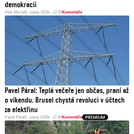
demokracii
Aleš Michal
5. srpna 2026
12:00
Komentáře
Pavel Páral: Teplá večeře jen občas, praní až
o víkendu. Brusel chystá revoluci v účtech
za elektřinu
Pavel Páral
5. srpna 2026
17:00
Komentáře