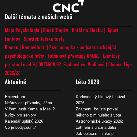
Další témata z našich webů
Moje Psychologie
Blesk Tlapky
Hráči na Blesku
iSport
Fantasy
Spotřebitelské testy
Blesku
Nemovitosti
Psychologika - podcast rozbíjející
psychologické mýty
Fotbalové přestupy ONLINE
Eventový
prostor Level 9
OKTAGON 92: Szabová vs. Pudilová
Chance Liga
2026/27
Aktuálně
Léto 2026
Epicentrum
Karlovarský filmový festival
Neštovice: příznaky, léčba
2026
V čem jezdí Yamal a Mesii?
Znamení, že jste potkali
Kvízy pro seniory
někoho z minulého života
Kalendář úplňků 2026
Astronomické úkazy 2026:
Co je bodycount?
zatmění slunce a další
Jak obléci miminko při