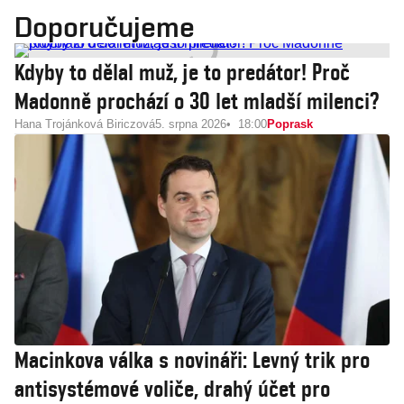
Doporučujeme
Kdyby to dělal muž, je to predátor! Proč
Madonně prochází o 30 let mladší milenci?
Hana Trojánková Biriczová
5. srpna 2026
18:00
Poprask
Macinkova válka s novináři: Levný trik pro
antisystémové voliče, drahý účet pro