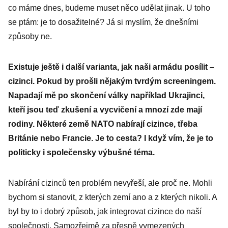
co máme dnes, budeme muset něco udělat jinak. U toho
se ptám: je to dosažitelné? Já si myslím, že dnešními
způsoby ne.
Existuje ještě i další varianta, jak naši armádu posílit –
cizinci. Pokud by prošli nějakým tvrdým screeningem.
Napadají mě po skončení války například Ukrajinci,
kteří jsou teď zkušení a vycvičení a mnozí zde mají
rodiny. Některé země NATO nabírají cizince, třeba
Británie nebo Francie. Je to cesta? I když vím, že je to
politicky i společensky výbušné téma.
Nabírání cizinců ten problém nevyřeší, ale proč ne. Mohli
bychom si stanovit, z kterých zemí ano a z kterých nikoli. A
byl by to i dobrý způsob, jak integrovat cizince do naší
společnosti. Samozřejmě za přesně vymezených