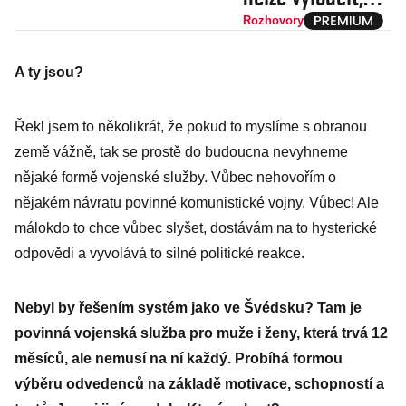
říká náčelník
Rozhovory
generálního
A ty jsou?
štábu Karel
Řehka
Řekl jsem to několikrát, že pokud to myslíme s obranou
země vážně, tak se prostě do budoucna nevyhneme
nějaké formě vojenské služby. Vůbec nehovořím o
nějakém návratu povinné komunistické vojny. Vůbec! Ale
málokdo to chce vůbec slyšet, dostávám na to hysterické
odpovědi a vyvolává to silné politické reakce.
Nebyl by řešením systém jako ve Švédsku? Tam je
povinná vojenská služba pro muže i ženy, která trvá 12
měsíců, ale nemusí na ní každý. Probíhá formou
výběru odvedenců na základě motivace, schopností a