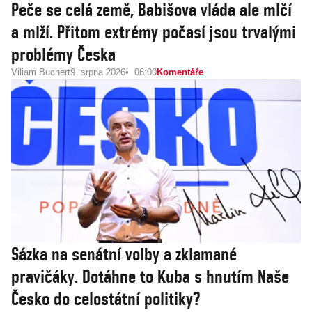
Peče se celá země, Babišova vláda ale mlčí
a mlží. Přitom extrémy počasí jsou trvalými
problémy Česka
Viliam Buchert
9. srpna 2026
06:00
Komentáře
Sázka na senátní volby a zklamané
pravičáky. Dotáhne to Kuba s hnutím Naše
Česko do celostátní politiky?