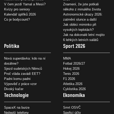
V čem jezdí Yamal a Mesii?
Znamení, že jste potkali
Kvízy pro seniory
někoho z minulého života
Kalendář úplňků 2026
Astronomické úkazy 2026:
Co je bodycount?
zatmění slunce a další
Jak obléci miminko při
vysokých teplotách?
Jak na dokonalé letní mojito
6 lehkých letních salátů
Politika
Sport 2026
Nová superdávka: kdo na ní
MMA
dosáhne?
Fotbal 2026/27
Sjezd sudetských Němců
Hokej 2026
Proč vláda zavádí EET?
Tenis 2026
Padni komu padni
F1 2026
Výpověď z práce vzor
Atletika 2026
Divoký kačer
Cyklistika 2026
Technologie
Ekonomika
SpaceX na burze
Smrt OSVČ
Nejlepší telefony
Spořicí účty