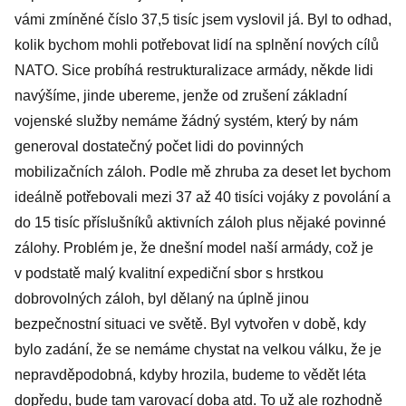
vámi zmíněné číslo 37,5 tisíc jsem vyslovil já. Byl to odhad,
kolik bychom mohli potřebovat lidí na splnění nových cílů
NATO. Sice probíhá restrukturalizace armády, někde lidi
navýšíme, jinde ubereme, jenže od zrušení základní
vojenské služby nemáme žádný systém, který by nám
generoval dostatečný počet lidi do povinných
mobilizačních záloh. Podle mě zhruba za deset let bychom
ideálně potřebovali mezi 37 až 40 tisíci vojáky z povolání a
do 15 tisíc příslušníků aktivních záloh plus nějaké povinné
zálohy. Problém je, že dnešní model naší armády, což je
v podstatě malý kvalitní expediční sbor s hrstkou
dobrovolných záloh, byl dělaný na úplně jinou
bezpečnostní situaci ve světě. Byl vytvořen v době, kdy
bylo zadání, že se nemáme chystat na velkou válku, že je
nepravděpodobná, kdyby hrozila, budeme to vědět léta
dopředu, bude tam varovací doba atd. To už ale rozhodně