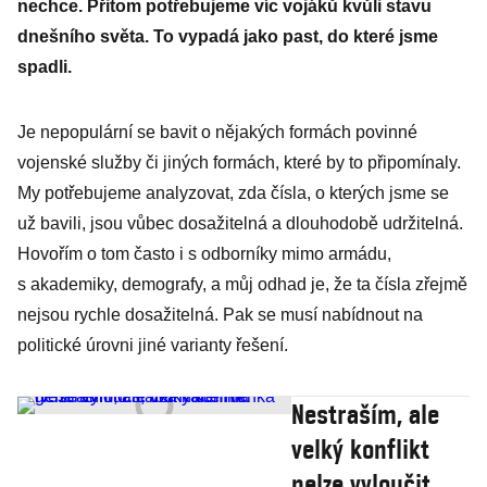
nechce. Přitom potřebujeme víc vojáků kvůli stavu
dnešního světa. To vypadá jako past, do které jsme
spadli.
Je nepopulární se bavit o nějakých formách povinné
vojenské služby či jiných formách, které by to připomínaly.
My potřebujeme analyzovat, zda čísla, o kterých jsme se
už bavili, jsou vůbec dosažitelná a dlouhodobě udržitelná.
Hovořím o tom často i s odborníky mimo armádu,
s akademiky, demografy, a můj odhad je, že ta čísla zřejmě
nejsou rychle dosažitelná. Pak se musí nabídnout na
politické úrovni jiné varianty řešení.
Nestraším, ale
velký konflikt
nelze vyloučit,