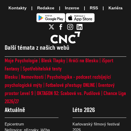
Kontakty
Redakce
Inzerce
RSS
Kariéra
Další témata z našich webů
Moje Psychologie
Blesk Tlapky
Hráči na Blesku
iSport
Fantasy
Spotřebitelské testy
Blesku
Nemovitosti
Psychologika - podcast rozbíjející
psychologické mýty
Fotbalové přestupy ONLINE
Eventový
prostor Level 9
OKTAGON 92: Szabová vs. Pudilová
Chance Liga
2026/27
Aktuálně
Léto 2026
Epicentrum
Karlovarský filmový festival
Neštovice: příznaky, léčba
2026