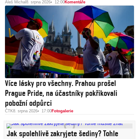
Aleš Michal
8. srpna 2026
12:00
Komentáře
Více lásky pro všechny. Prahou prošel
Prague Pride, na účastníky pokřikovali
pobožní odpůrci
ČTK
8. srpna 2026
17:00
Fotogalerie
Jak spolehlivě zakryjete šediny? Tohle