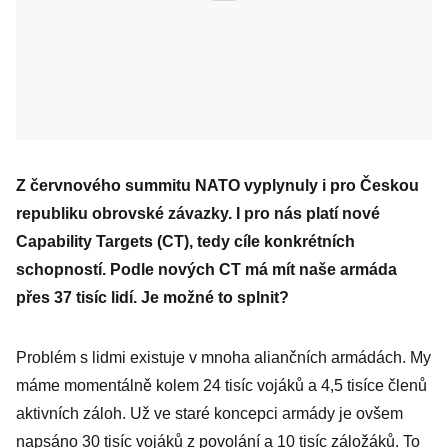
Z červnového summitu NATO vyplynuly i pro Českou
republiku obrovské závazky. I pro nás platí nové
Capability Targets (CT), tedy cíle konkrétních
schopností. Podle nových CT má mít naše armáda
přes 37 tisíc lidí. Je možné to splnit?
Problém s lidmi existuje v mnoha aliančních armádách. My
máme momentálně kolem 24 tisíc vojáků a 4,5 tisíce členů
aktivních záloh. Už ve staré koncepci armády je ovšem
napsáno 30 tisíc vojáků z povolání a 10 tisíc záložáků. To