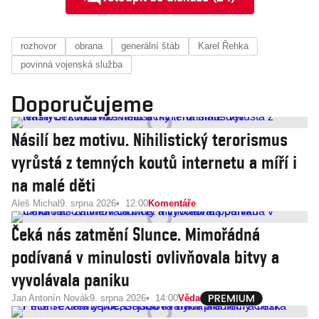
rozhovor
obrana
generální štáb
Karel Řehka
povinná vojenská služba
Doporučujeme
Násilí bez motivu. Nihilistický terorismus
vyrůstá z temných koutů internetu a míří i
na malé děti
Aleš Michal
9. srpna 2026
12:00
Komentáře
Čeká nás zatmění Slunce. Mimořádná
podívaná v minulosti ovlivňovala bitvy a
vyvolávala paniku
Jan Antonín Novák
9. srpna 2026
14:00
Věda