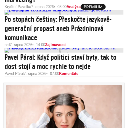
Kryštof Pavelka
7. srpna 2026
08:00
Analýza
Po stopách češtiny: Přeskočte jazykově-
generační propast aneb Prázdninová
komunikace
nrd
7. srpna 2026
14:00
Zajímavosti
Pavel Páral: Když politici staví byty, tak to
dost stojí a moc rychle to nejde
Pavel Páral
7. srpna 2026
07:00
Komentáře