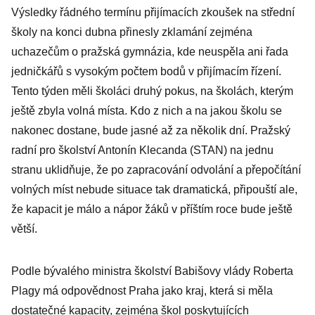
Výsledky řádného termínu přijímacích zkoušek na střední
školy na konci dubna přinesly zklamání zejména
uchazečům o pražská gymnázia, kde neuspěla ani řada
jedničkářů s vysokým počtem bodů v přijímacím řízení.
Tento týden měli školáci druhý pokus, na školách, kterým
ještě zbyla volná místa. Kdo z nich a na jakou školu se
nakonec dostane, bude jasné až za několik dní. Pražský
radní pro školství Antonín Klecanda (STAN) na jednu
stranu uklidňuje, že po zapracování odvolání a přepočítání
volných míst nebude situace tak dramatická, připouští ale,
že kapacit je málo a nápor žáků v příštím roce bude ještě
větší.
Podle bývalého ministra školství Babišovy vlády Roberta
Plagy má odpovědnost Praha jako kraj, která si měla
dostatečné kapacity, zejména škol poskytujících