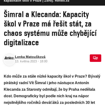
kapacitách škol v Praze
| Zdroj: Reflex.cz
Šimral a Klecanda: Kapacity
škol v Praze má řešit stát, za
chaos systému může chybějící
digitalizace
Lenka Matoušková
1
·
13. května 2023
18:00
Kdo může za stále nízké kapacity škol v Praze? Bývalý
pirátský radní Vít Šimral i jeho nástupce Antonín
Klecanda za Starosty odmítají, že by Praha nedělala
dost. Demograficky byl podle nich kraj na nápor
nejsilnějšího ročníků deváťáků za posledních 30 let