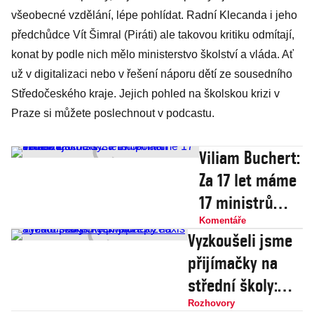
všeobecné vzdělání, lépe pohlídat. Radní Klecanda i jeho
předchůdce Vít Šimral (Piráti) ale takovou kritiku odmítají,
konat by podle nich mělo ministerstvo školství a vláda. Ať
už v digitalizaci nebo v řešení náporu dětí ze sousedního
Středočeského kraje. Jejich pohled na školskou krizi v
Praze si můžete poslechnout v podcastu.
Viliam Buchert:
Za 17 let máme
17 ministrů
školství. V
Komentáře
Vyzkoušeli jsme
reformách
přijímačky na
vzdělávacího
střední školy:
systému
Překvapí
Rozhovory