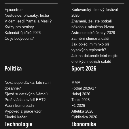
Epicentrum
Karlovarský filmový festival
Neštovice: příznaky, léčba
2026
V čem jezdí Yamal a Mesii?
Znamení, že jste potkali
Kvízy pro seniory
někoho z minulého života
Kalendář úplňků 2026
Astronomické úkazy 2026:
Co je bodycount?
zatmění slunce a další
Jak obléci miminko při
vysokých teplotách?
Jak na dokonalé letní mojito
6 lehkých letních salátů
Politika
Sport 2026
Nová superdávka: kdo na ní
MMA
dosáhne?
Fotbal 2026/27
Sjezd sudetských Němců
Hokej 2026
Proč vláda zavádí EET?
Tenis 2026
Padni komu padni
F1 2026
Výpověď z práce vzor
Atletika 2026
Divoký kačer
Cyklistika 2026
Technologie
Ekonomika