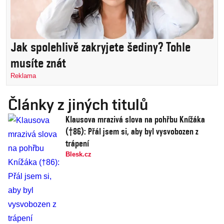
Jak spolehlivě zakryjete šediny? Tohle
musíte znát
Reklama
Články z jiných titulů
Klausova mrazivá slova na pohřbu Knížáka
(†86): Přál jsem si, aby byl vysvobozen z
trápení
Blesk.cz