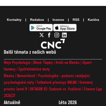
Kontakty
Redakce
Inzerce
RSS
Kariéra
Další témata z našich webů
Moje Psychologie
Blesk Tlapky
Hráči na Blesku
iSport
Fantasy
Spotřebitelské testy
Blesku
Nemovitosti
Psychologika - podcast rozbíjející
psychologické mýty
Fotbalové přestupy ONLINE
Eventový
prostor Level 9
OKTAGON 92: Szabová vs. Pudilová
Chance Liga
2026/27
Aktuálně
Léto 2026