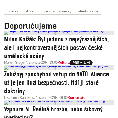
politika
školství
přijímací zkoušky
střední škola
Doporučujeme
Milan Knížák: Byl jednou z nejvýraznějších,
ale i nejkontroverznějších postav české
umělecké scény
Marek Gregor
7. srpna 2026
13:00
Kultura
Zalužnyj zpochybnil vstup do NATO. Aliance
už je jen iluzí bezpečnosti, řídí ji staré
doktríny
Ekaterina Kanakova
7. srpna 2026
06:00
Komentáře
Vzpoura AI. Reálná hrozba, nebo šikovný
marketing?