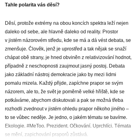
Tahle polarita vás děsí?
Děsí, protože extrémy na obou koncích spektra leží nejen
daleko od sebe, ale hlavně daleko od reality. Prostor
v jistém názorovém středu, kde se má a dá vést debata, se
zmenšuje. Člověk, jenž je uprostřed a tak nějak se snaží
chápat obě strany, je hned obviněn z relativizování hodnot,
případně z neschopnosti zaujmout jasný postoj. Debata
jako základní nástroj demo­kracie jako by mezi lidmi
pomalu mizela. Každý přijde, zapíchne prapor se svým
názorem, ale to, že svět je poměrně velké hřiště, kde se
potkáváme, abychom diskutovali a pak se možná třeba
rozhodli zvednout v jistém ohledu prapor někoho jiného –
to se vůbec neděje. Je jedno, o jakém tématu se bavíme.
Ekologie. #MeToo. Prezident. Očkování. Uprchlíci. Témata
se mění, zapichování praporů zůstává.