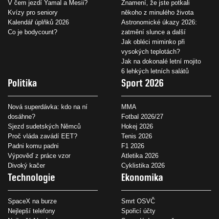
V čem jezdí Yamal a Mesii?
Znamení, že jste potkali
Kvízy pro seniory
někoho z minulého života
Kalendář úplňků 2026
Astronomické úkazy 2026:
Co je bodycount?
zatmění slunce a další
Jak obléci miminko při
vysokých teplotách?
Jak na dokonalé letní mojito
6 lehkých letních salátů
Politika
Sport 2026
Nová superdávka: kdo na ní
MMA
dosáhne?
Fotbal 2026/27
Sjezd sudetských Němců
Hokej 2026
Proč vláda zavádí EET?
Tenis 2026
Padni komu padni
F1 2026
Výpověď z práce vzor
Atletika 2026
Divoký kačer
Cyklistika 2026
Technologie
Ekonomika
SpaceX na burze
Smrt OSVČ
Nejlepší telefony
Spořicí účty