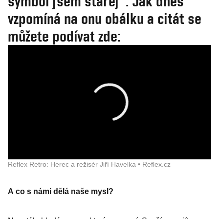
symbol jsem starej". Jak dnes
vzpomíná na onu obálku a citát se
můžete podívat zde:
Reflex Retro: Herec a režisér Jiří Havelka • Reflex.cz
A co s námi dělá naše mysl?