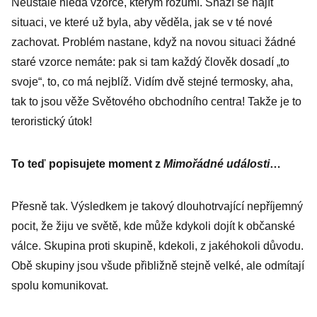
Neustále hledá vzorce, kterým rozumí. Snaží se najít
situaci, ve které už byla, aby věděla, jak se v té nové
zachovat. Problém nastane, když na novou situaci žádné
staré vzorce nemáte: pak si tam každý člověk dosadí „to
svoje“, to, co má nejblíž. Vidím dvě stejné termosky, aha,
tak to jsou věže Světového obchodního centra! Takže je to
teroristický útok!
To teď popisujete moment z ­
Mimořádné události
…
Přesně tak. Výsledkem je takový dlouhotrvající nepříjemný
pocit, že žiju ve světě, kde může kdykoli dojít k občanské
válce. Skupina proti skupině, kdekoli, z jakéhokoli důvodu.
Obě skupiny jsou všude přibližně stejně velké, ale odmítají
spolu komunikovat.