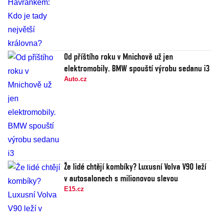
Od příštího roku v Mnichově už jen
elektromobily. BMW spouští výrobu sedanu i3
Auto.cz
Že lidé chtějí kombíky? Luxusní Volva V90 leží
v autosalonech s milionovou slevou
E15.cz