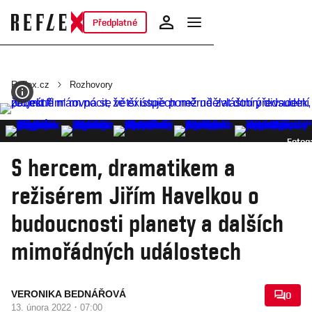
Předplatné
Reflex.cz
Rozhovory
Fotoga
S hercem, dramatikem a
režisérem Jiřím Havelkou o
budoucnosti planety a dalších
mimořádných událostech
VERONIKA BEDNÁŘOVÁ
0
·
13. února 2022
07:00