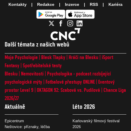
Kontakty
Redakce
Inzerce
RSS
Kariéra
Další témata z našich webů
Moje Psychologie
Blesk Tlapky
Hráči na Blesku
iSport
Fantasy
Spotřebitelské testy
Blesku
Nemovitosti
Psychologika - podcast rozbíjející
psychologické mýty
Fotbalové přestupy ONLINE
Eventový
prostor Level 9
OKTAGON 92: Szabová vs. Pudilová
Chance Liga
2026/27
Aktuálně
Léto 2026
Epicentrum
Karlovarský filmový festival
Neštovice: příznaky, léčba
2026