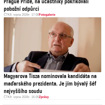
Prague Pride, na účastníky pokřikovali
pobožní odpůrci
ČTK
8. srpna 2026
17:00
Fotogalerie
Magyarova Tisza nominovala kandidáta na
maďarského prezidenta. Je jím bývalý šéf
nejvyššího soudu
ČTK
8. srpna 2026
16:00
Zprávy