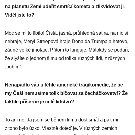
na planetu Zemi udeřit smrtící kometa a zlikvidovat ji.
Viděl jste to?
Moc se mi to líbilo! Čistá, jasná, průhledná satira, na nic si
nehraje, Meryl Streepová hraje Donalda Trumpa a hotovo,
žádné velké jinotaje. Přitom to funguje. Málokdy se podaří,
že slyšíte o jednom filmu od tolika různých lidí, z různých
„bublin“.
Nenapadlo vás u téhle americké tragikomedie, že se
my Češi nemusíme tolik bičovat za čecháčkovství? Že
takhle příšerné je celé lidstvo?
To ani ne. Já jsem se během filmu dost smál a pak mi
z toho bylo úzko. Vlastně doteď je. V různých zemích