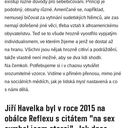
existují různé důvody pro sebebičování. Princip je
podobný, obsahy různé. Američané se, například,
nemusejí bičovat za vyhnání sudetských Němců, ale zas
nemají dořešené jiné věci, třeba vztah k afroamerickému
obyvatelstvu. Teď se to všude hrozně vy­ostřilo vypjatým
individualismem, ve kterém žijeme a jenž se dostal až
na hranu. Všichni jsou nějak hrozně citliví a podráždění,
takže vlastně není možné, aby se dva lidi shodli.
Na čemkoli. Potřebujeme si i v chaosu vytvářet
srozumitelné vzorce. Vidíme v přímém přenosu, mimo jiné
na sociálních médiích, jak je lidská mysl nastavená a co
s námi dělá.
Jiří Havelka byl v roce 2015 na
obálce Reflexu s citátem "na sex