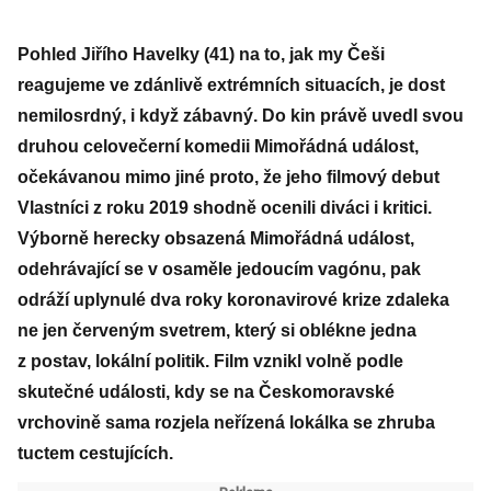
Pohled Jiřího Havelky (41) na to, jak my Češi
reagujeme ve zdánlivě extrémních situacích, je dost
nemilosrdný, i když zábavný. Do kin právě uvedl svou
druhou celovečerní komedii Mimořádná událost,
očekávanou mimo jiné proto, že jeho filmový debut
Vlastníci z roku 2019 shodně ocenili diváci i kritici.
Výborně herecky obsazená Mimořádná událost,
odehrávající se v osaměle jedoucím vagónu, pak
odráží uplynulé dva roky koronavirové krize zdaleka
ne jen červeným svetrem, který si oblékne jedna
z postav, lokální politik. Film vznikl volně podle
skutečné události, kdy se na Českomoravské
vrchovině sama rozjela neřízená lokálka se zhruba
tuctem cestujících.