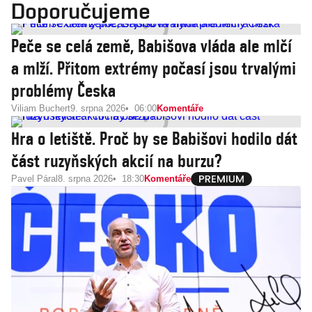
Doporučujeme
Peče se celá země, Babišova vláda ale mlčí
a mlží. Přitom extrémy počasí jsou trvalými
problémy Česka
Viliam Buchert
9. srpna 2026
06:00
Komentáře
Hra o letiště. Proč by se Babišovi hodilo dát
část ruzyňských akcií na burzu?
Pavel Páral
8. srpna 2026
18:30
Komentáře