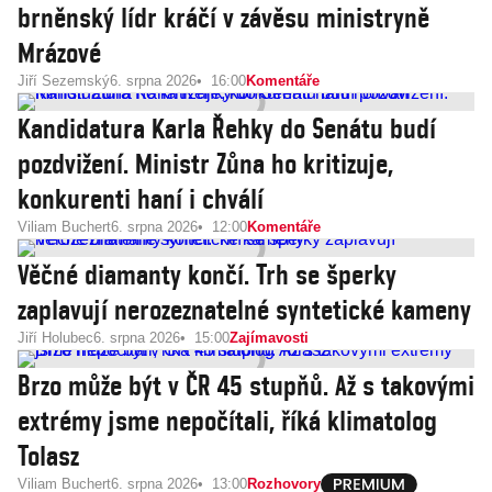
brněnský lídr kráčí v závěsu ministryně
Mrázové
Jiří Sezemský
6. srpna 2026
16:00
Komentáře
Kandidatura Karla Řehky do Senátu budí
pozdvižení. Ministr Zůna ho kritizuje,
konkurenti haní i chválí
Viliam Buchert
6. srpna 2026
12:00
Komentáře
Věčné diamanty končí. Trh se šperky
zaplavují nerozeznatelné syntetické kameny
Jiří Holubec
6. srpna 2026
15:00
Zajímavosti
Brzo může být v ČR 45 stupňů. Až s takovými
extrémy jsme nepočítali, říká klimatolog
Tolasz
Viliam Buchert
6. srpna 2026
13:00
Rozhovory