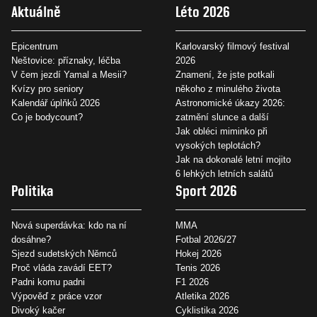
Aktuálně
Léto 2026
Epicentrum
Karlovarský filmový festival
Neštovice: příznaky, léčba
2026
V čem jezdí Yamal a Mesii?
Znamení, že jste potkali
Kvízy pro seniory
někoho z minulého života
Kalendář úplňků 2026
Astronomické úkazy 2026:
Co je bodycount?
zatmění slunce a další
Jak obléci miminko při
vysokých teplotách?
Jak na dokonalé letní mojito
6 lehkých letních salátů
Politika
Sport 2026
Nová superdávka: kdo na ní
MMA
dosáhne?
Fotbal 2026/27
Sjezd sudetských Němců
Hokej 2026
Proč vláda zavádí EET?
Tenis 2026
Padni komu padni
F1 2026
Výpověď z práce vzor
Atletika 2026
Divoký kačer
Cyklistika 2026