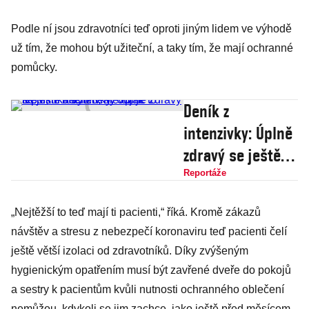
Podle ní jsou zdravotníci teď oproti jiným lidem ve výhodě
už tím, že mohou být užiteční, a taky tím, že mají ochranné
pomůcky.
Deník z
intenzivky: Úplně
zdravý se ještě
necítím, ale už je
Reportáže
to lepší, říká
„Nejtěžší to teď mají ti pacienti,“ říká. Kromě zákazů
vyléčený voják
návštěv a stresu z nebezpečí koronaviru teď pacienti čelí
ještě větší izolaci od zdravotníků. Díky zvýšeným
hygienickým opatřením musí být zavřené dveře do pokojů
a sestry k pacientům kvůli nutnosti ochranného oblečení
nemůžou, kdykoli se jim zachce, jako ještě před měsícem,