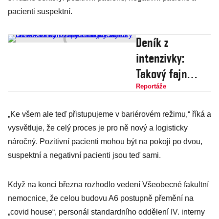
pacienti suspektní.
Deník z
intenzivky:
Takový fajn
člověk to byl,
Reportáže
vzpomínají
„Ke všem ale teď přistupujeme v bariérovém režimu,“ říká a
sestřičky na
vysvětluje, že celý proces je pro ně nový a logisticky
zemřelého
náročný. Pozitivní pacienti mohou být na pokoji po dvou,
mladého
suspektní a negativní pacienti jsou teď sami.
pacienta
Když na konci března rozhodlo vedení Všeobecné fakultní
nemocnice, že celou budovu A6 postupně přemění na
„covid house“, personál standardního oddělení IV. interny