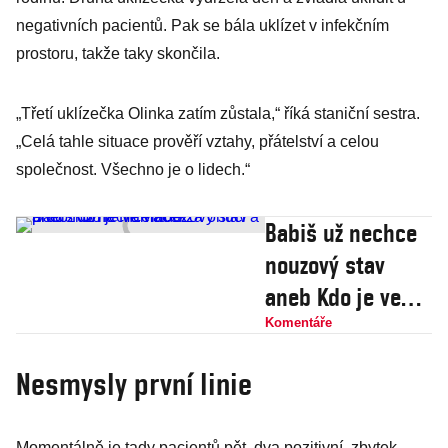
negativních pacientů. Pak se bála uklízet v infekčním
prostoru, takže taky skončila.
„Třetí uklízečka Olinka zatím zůstala,“ říká staniční sestra.
„Celá tahle situace prověří vztahy, přátelství a celou
společnost. Všechno je o lidech.“
Babiš už nechce
nouzový stav
aneb Kdo je ve
vládě za onuci a
Komentáře
proč zrovna
Nesmysly první linie
Hamáček
Momentálně je tady pacientů pět, dva pozitivní, zbytek