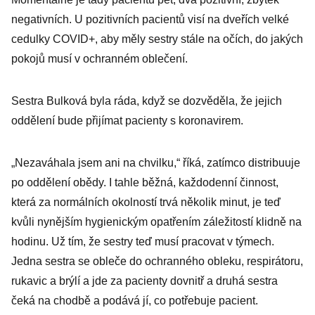
negativních. U pozitivních pacientů visí na dveřích velké
cedulky COVID+, aby měly sestry stále na očích, do jakých
pokojů musí v ochranném oblečení.
Sestra Bulková byla ráda, když se dozvěděla, že jejich
oddělení bude přijímat pacienty s koronavirem.
„Nezaváhala jsem ani na chvilku,“ říká, zatímco distribuuje
po oddělení obědy. I tahle běžná, každodenní činnost,
která za normálních okolností trvá několik minut, je teď
kvůli nynějším hygienickým opatřením záležitostí klidně na
hodinu. Už tím, že sestry teď musí pracovat v týmech.
Jedna sestra se obleče do ochranného obleku, respirátoru,
rukavic a brýlí a jde za pacienty dovnitř a druhá sestra
čeká na chodbě a podává jí, co potřebuje pacient.