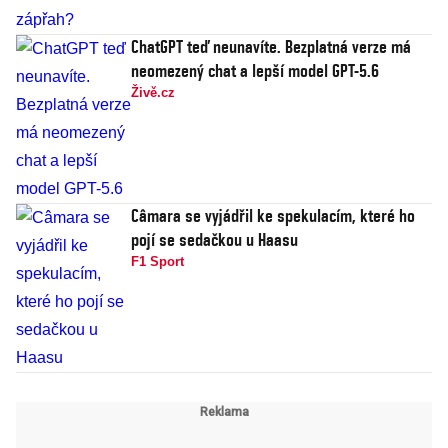
ChatGPT teď neunavíte. Bezplatná verze má
neomezený chat a lepší model GPT-5.6
Živě.cz
Câmara se vyjádřil ke spekulacím, které ho
pojí se sedačkou u Haasu
F1 Sport