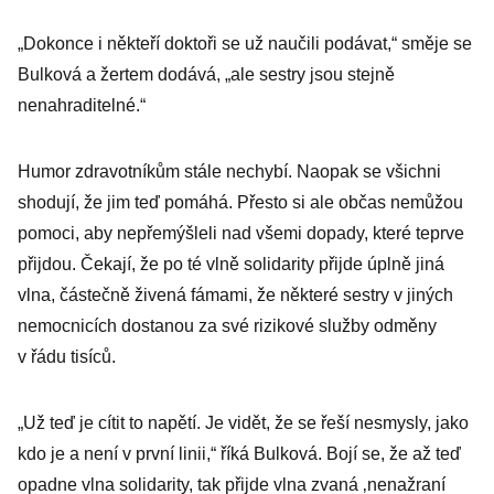
„Dokonce i někteří doktoři se už naučili podávat,“ směje se
Bulková a žertem dodává, „ale sestry jsou stejně
nenahraditelné.“
Humor zdravotníkům stále nechybí. Naopak se všichni
shodují, že jim teď pomáhá. Přesto si ale občas nemůžou
pomoci, aby nepřemýšleli nad všemi dopady, které teprve
přijdou. Čekají, že po té vlně solidarity přijde úplně jiná
vlna, částečně živená fámami, že některé sestry v jiných
nemocnicích dostanou za své rizikové služby odměny
v řádu tisíců.
„Už teď je cítit to napětí. Je vidět, že se řeší nesmysly, jako
kdo je a není v první linii,“ říká Bulková. Bojí se, že až teď
opadne vlna solidarity, tak přijde vlna zvaná ‚nenažraní