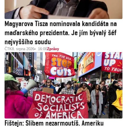
Magyarova Tisza nominovala kandidáta na
maďarského prezidenta. Je jím bývalý šéf
nejvyššího soudu
ČTK
8. srpna 2026
16:00
Zprávy
Fištejn: Slibem nezarmoutíš. Ameriku