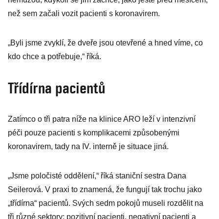
než sem začali vozit pacienti s koronavirem.
„Byli jsme zvyklí, že dveře jsou otevřené a hned víme, co
kdo chce a potřebuje,“ říká.
Třídírna pacientů
Zatímco o tři patra níže na klinice ARO leží v intenzivní
péči pouze pacienti s komplikacemi způsobenými
koronavirem, tady na IV. interně je situace jiná.
„Jsme poločisté oddělení,“ říká staniční sestra Dana
Seilerová. V praxi to znamená, že fungují tak trochu jako
„třídírna“ pacientů. Svých sedm pokojů museli rozdělit na
tři různé sektory: pozitivní pacienti, negativní pacienti a