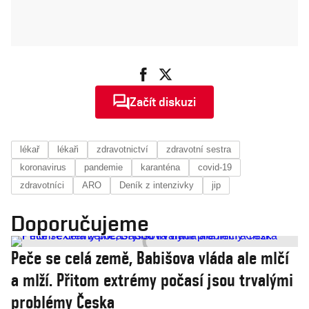
Začít diskuzi
lékař
lékaři
zdravotnictví
zdravotní sestra
koronavirus
pandemie
karanténa
covid-19
zdravotníci
ARO
Deník z intenzivky
jip
Doporučujeme
Peče se celá země, Babišova vláda ale mlčí
a mlží. Přitom extrémy počasí jsou trvalými
problémy Česka