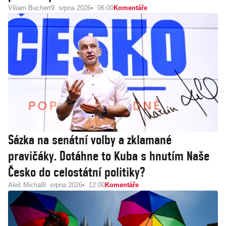
Viliam Buchert
9. srpna 2026
06:00
Komentáře
Sázka na senátní volby a zklamané
pravičáky. Dotáhne to Kuba s hnutím Naše
Česko do celostátní politiky?
Aleš Michal
8. srpna 2026
12:00
Komentáře