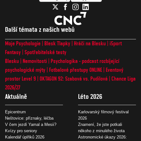
Další témata z našich webů
Moje Psychologie
Blesk Tlapky
Hráči na Blesku
iSport
Fantasy
Spotřebitelské testy
Blesku
Nemovitosti
Psychologika - podcast rozbíjející
psychologické mýty
Fotbalové přestupy ONLINE
Eventový
prostor Level 9
OKTAGON 92: Szabová vs. Pudilová
Chance Liga
2026/27
Aktuálně
Léto 2026
Epicentrum
Karlovarský filmový festival
Neštovice: příznaky, léčba
2026
V čem jezdí Yamal a Mesii?
Znamení, že jste potkali
Kvízy pro seniory
někoho z minulého života
Kalendář úplňků 2026
Astronomické úkazy 2026: