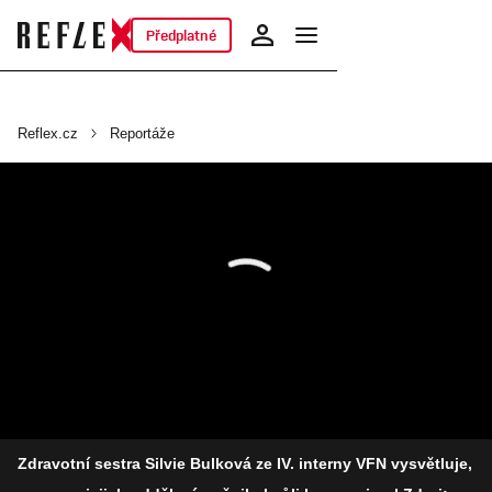
Předplatné
Reflex.cz
Reportáže
Zdravotní sestra Silvie Bulková ze IV. interny VFN vysvětluje,