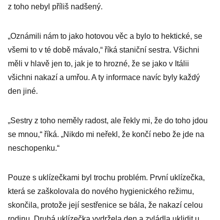
z toho nebyl příliš nadšený.
„Oznámili nám to jako hotovou věc a bylo to hektické, se
všemi to v té době mávalo,“ říká staniční sestra. Všichni
měli v hlavě jen to, jak je to hrozné, že se jako v Itálii
všichni nakazí a umřou. A ty informace navíc byly každý
den jiné.
„Sestry z toho neměly radost, ale řekly mi, že do toho jdou
se mnou,“ říká. „Nikdo mi neřekl, že končí nebo že jde na
neschopenku.“
Pouze s uklízečkami byl trochu problém. První uklízečka,
která se zaškolovala do nového hygienického režimu,
skončila, protože její sestřenice se bála, že nakazí celou
rodinu. Druhá uklízečka vydržela den a zvládla uklidit u