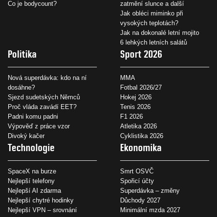
Co je bodycount?
zatmění slunce a další
Jak obléci miminko při
vysokých teplotách?
Jak na dokonalé letní mojito
6 lehkých letních salátů
Politika
Sport 2026
Nová superdávka: kdo na ní
MMA
dosáhne?
Fotbal 2026/27
Sjezd sudetských Němců
Hokej 2026
Proč vláda zavádí EET?
Tenis 2026
Padni komu padni
F1 2026
Výpověď z práce vzor
Atletika 2026
Divoký kačer
Cyklistika 2026
Technologie
Ekonomika
SpaceX na burze
Smrt OSVČ
Nejlepší telefony
Spořicí účty
Nejlepší AI zdarma
Superdávka – změny
Nejlepší chytré hodinky
Důchody 2027
Nejlepší VPN – srovnání
Minimální mzda 2027