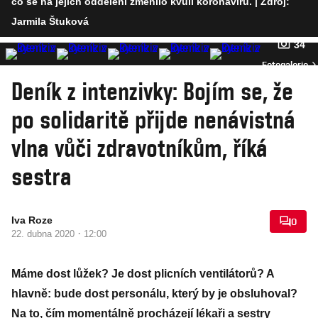
co se na jejich oddělení změnilo kvůli koronaviru.
| Zdroj:
Jarmila Štuková
34
Fotogalerie
Deník z intenzivky: Bojím se, že
po solidaritě přijde nenávistná
vlna vůči zdravotníkům, říká
sestra
Iva Roze
0
·
22. dubna 2020
12:00
Máme dost lůžek? Je dost plicních ventilátorů? A
hlavně: bude dost personálu, který by je obsluhoval?
Na to, čím momentálně procházejí lékaři a sestry