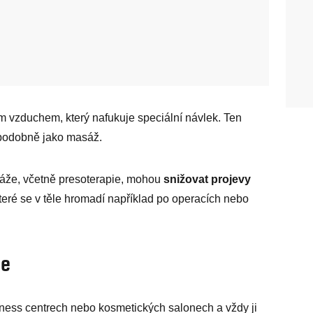
vým vzduchem, který nafukuje speciální návlek. Ten
podobně jako masáž.
asáže, včetně presoterapie, mohou
snižovat projevy
teré se v těle hromadí například po operacích nebo
je
ness centrech nebo kosmetických salonech a vždy ji