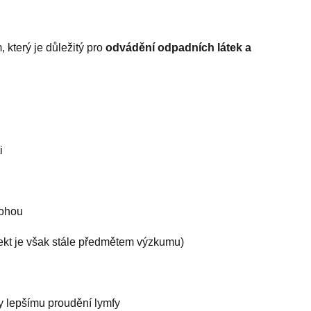
 který je důležitý pro
odvádění odpadních látek a
i
nohou
fekt je však stále předmětem výzkumu)
y lepšímu proudění lymfy