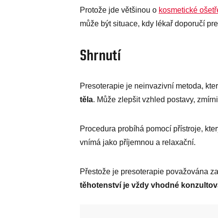
Protože jde většinou o
kosmetické ošetř
může být situace, kdy lékař doporučí pr
Shrnutí
Presoterapie je neinvazivní metoda, kt
těla
. Může zlepšit vzhled postavy, zmírni
Procedura probíhá pomocí přístroje, který 
vnímá jako příjemnou a relaxační.
Přestože je presoterapie považována z
těhotenství je vždy vhodné konzultov