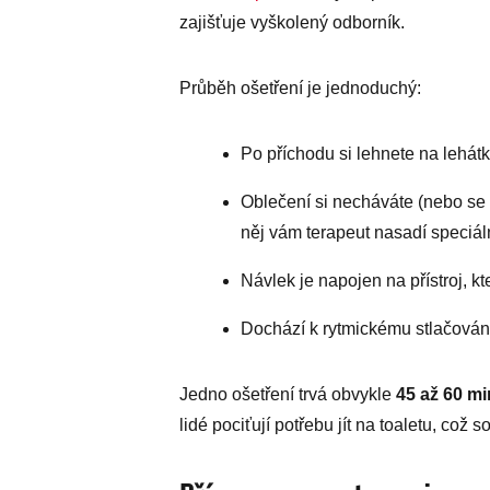
zajišťuje vyškolený odborník.
Průběh ošetření je jednoduchý:
Po příchodu si lehnete na lehát
Oblečení si necháváte (nebo se p
něj vám terapeut nasadí speciáln
Návlek je napojen na přístroj, k
Dochází k rytmickému stlačování, 
Jedno ošetření trvá obvykle
45 až 60 mi
lidé pociťují potřebu jít na toaletu, což 