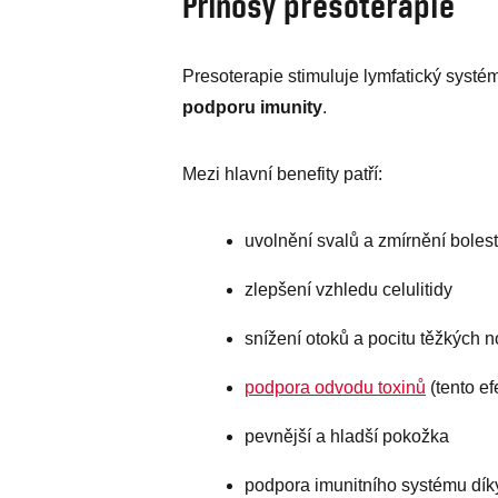
Přínosy presoterapie
Presoterapie stimuluje lymfatický systém,
podporu imunity
.
Mezi hlavní benefity patří:
uvolnění svalů a zmírnění bolest
zlepšení vzhledu celulitidy
snížení otoků a pocitu těžkých 
podpora odvodu toxinů
(tento e
pevnější a hladší pokožka
podpora imunitního systému dík