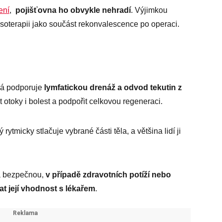
ení
,
pojišťovna ho obvykle nehradí
. Výjimkou
esoterapii jako součást rekonvalescence po operaci.
erá podporuje
lymfatickou drenáž a odvod tekutin z
t otoky i bolest a podpořit celkovou regeneraci.
rytmicky stlačuje vybrané části těla, a většina lidí ji
a bezpečnou,
v případě zdravotních potíží nebo
at její vhodnost s lékařem
.