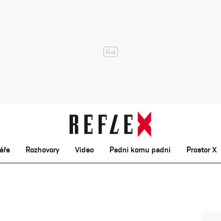
áře
Rozhovory
Video
Padni komu padni
Prostor X