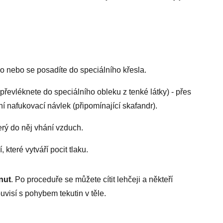
ko nebo se posadíte do speciálního křesla.
řevléknete do speciálního obleku z tenké látky) - přes
í nafukovací návlek (připomínající skafandr).
terý do něj vhání vzduch.
které vytváří pocit tlaku.
nut
. Po proceduře se můžete cítit lehčeji a někteří
souvisí s pohybem tekutin v těle.