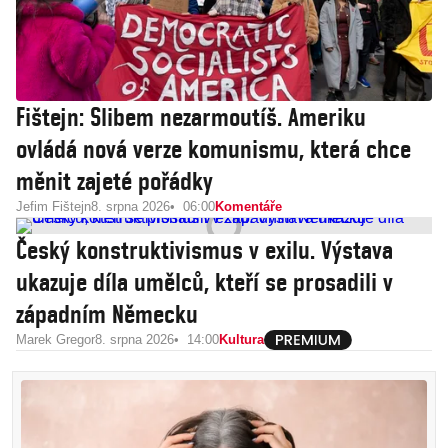
Fištejn: Slibem nezarmoutíš. Ameriku
ovládá nová verze komunismu, která chce
měnit zajeté pořádky
Jefim Fištejn
8. srpna 2026
06:00
Komentáře
Český konstruktivismus v exilu. Výstava
ukazuje díla umělců, kteří se prosadili v
západním Německu
Marek Gregor
8. srpna 2026
14:00
Kultura