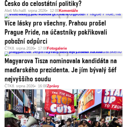
Česko do celostátní politiky?
Aleš Michal
8. srpna 2026
12:00
Komentáře
Více lásky pro všechny. Prahou prošel
Prague Pride, na účastníky pokřikovali
pobožní odpůrci
ČTK
8. srpna 2026
17:00
Fotogalerie
Magyarova Tisza nominovala kandidáta na
maďarského prezidenta. Je jím bývalý šéf
nejvyššího soudu
ČTK
8. srpna 2026
16:00
Zprávy