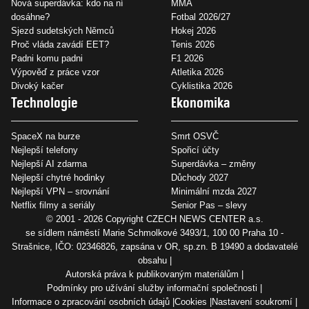
Nová superdávka: kdo na ní
MMA
dosáhne?
Fotbal 2026/27
Sjezd sudetských Němců
Hokej 2026
Proč vláda zavádí EET?
Tenis 2026
Padni komu padni
F1 2026
Výpověď z práce vzor
Atletika 2026
Divoký kačer
Cyklistika 2026
Technologie
Ekonomika
SpaceX na burze
Smrt OSVČ
Nejlepší telefony
Spořicí účty
Nejlepší AI zdarma
Superdávka – změny
Nejlepší chytré hodinky
Důchody 2027
Nejlepší VPN – srovnání
Minimální mzda 2027
Netflix filmy a seriály
Senior Pas – slevy
© 2001 - 2026 Copyright
CZECH NEWS CENTER a.s.
se sídlem náměstí Marie Schmolkové 3493/1, 100 00 Praha 10 -
Strašnice, IČO: 02346826, zapsána v OR, sp.zn. B 19490 a dodavatelé
obsahu
Autorská práva k publikovaným materiálům
Podmínky pro užívání služby informační společnosti
Informace o zpracování osobních údajů
Cookies
Nastavení soukromí