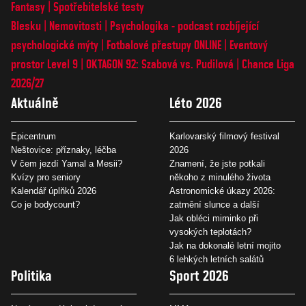
Fantasy
Spotřebitelské testy
Blesku
Nemovitosti
Psychologika - podcast rozbíjející
psychologické mýty
Fotbalové přestupy ONLINE
Eventový
prostor Level 9
OKTAGON 92: Szabová vs. Pudilová
Chance Liga
2026/27
Aktuálně
Léto 2026
Epicentrum
Karlovarský filmový festival
Neštovice: příznaky, léčba
2026
V čem jezdí Yamal a Mesii?
Znamení, že jste potkali
Kvízy pro seniory
někoho z minulého života
Kalendář úplňků 2026
Astronomické úkazy 2026:
Co je bodycount?
zatmění slunce a další
Jak obléci miminko při
vysokých teplotách?
Jak na dokonalé letní mojito
6 lehkých letních salátů
Politika
Sport 2026