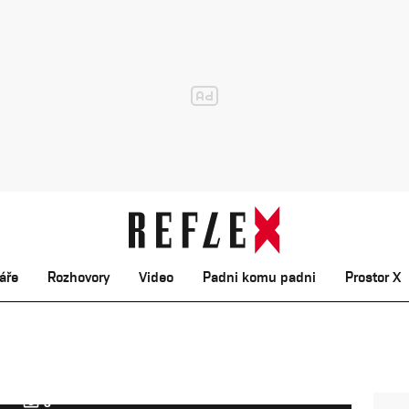
áře
Rozhovory
Video
Padni komu padni
Prostor X
3