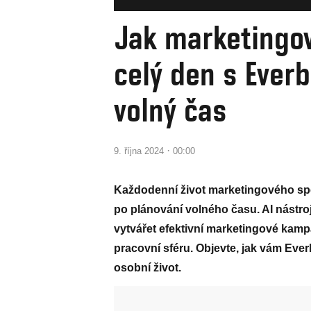
Jak marketingov
celý den s Ever
volný čas
·
9. října 2024
00:00
Každodenní život marketingového spec
po plánování volného času. AI nástr
vytvářet efektivní marketingové kamp
pracovní sféru. Objevte, jak vám Ever
osobní život.