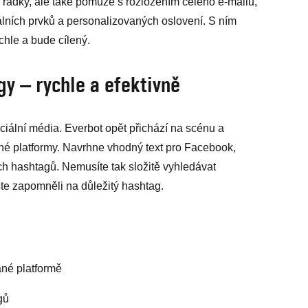
řádky, ale také pomůže s rozložením celého e-mailu,
uálních prvků a personalizovaných oslovení. S ním
chle a bude cílený.
agy – rychle a efektivně
ciální média. Everbot opět přichází na scénu a
né platformy. Navrhne vhodný text pro Facebook,
ch hashtagů. Nemusíte tak složitě vyhledávat
ste zapomněli na důležitý hashtag.
ané platformě
gů