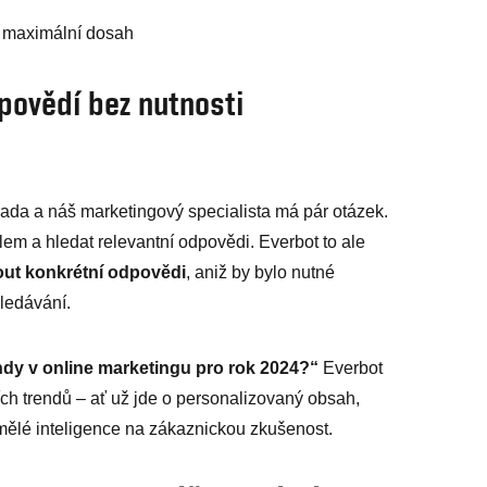
o maximální dosah
dpovědí bez nutnosti
rada a náš marketingový specialista má pár otázek.
em a hledat relevantní odpovědi. Everbot to ale
out konkrétní odpovědi
, aniž by bylo nutné
ledávání.
endy v online marketingu pro rok 2024?“
Everbot
ích trendů – ať už jde o personalizovaný obsah,
umělé inteligence na zákaznickou zkušenost.