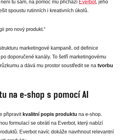
e není tu sám, na pomoc mu přichází
Everbot
, jeho
ešit spoustu rutinních i kreativních úkolů.
gii pro nový produkt.“
strukturu marketingové kampaně, od definice
ž po doporučené kanály. To šetří marketingovému
průzkumu a dává mu prostor soustředit se na
tvorbu
tu na e-shop s pomocí AI
e připravit
kvalitní popis produktu
na e-shop.
u formulací se obrátí na Everbot, který nabízí
roduktů. Everbot navíc dokáže navrhnout relevantní