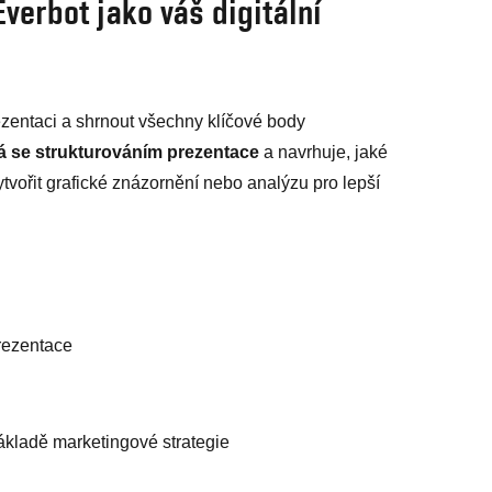
Everbot jako váš digitální
prezentaci a shrnout všechny klíčové body
 se strukturováním prezentace
a navrhuje, jaké
vořit grafické znázornění nebo analýzu pro lepší
prezentace
ákladě marketingové strategie