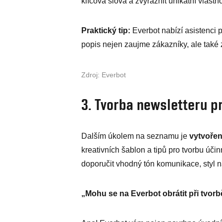
klíčová slova a zvýraznit unikátní vlastn
Praktický tip:
Everbot nabízí asistenci p
popis nejen zaujme zákazníky, ale také z
Zdroj: Everbot
3. Tvorba newsletteru pr
Dalším úkolem na seznamu je
vytvořen
kreativních šablon a tipů pro tvorbu úč
doporučit vhodný tón komunikace, styl n
„Mohu se na Everbot obrátit při tvor