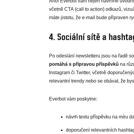
Ano! Everbot vám nejen navrhne úvodní 
včetně CTA (call to action) odkazů, viz
máte jistotu, že e-mail bude připraven ry
4. Sociální sítě a hasht
Po odeslání newsletteru jsou na řadě so
pomáhá s přípravou příspěvků
na růz
Instagram či Twitter, včetně doporučený
relevantní trendy nebo se obávat, že by
Everbot vám poskytne:
návrh textu příspěvku na míru d
doporučení relevantních hashta