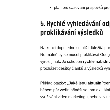
plán pro časování příspěvků pr
5. Rychlé vyhledávání o
proklikávání výsledků
Na konci dopoledne se blíží důležitá po
Normálně by se musel proklikávat Googl
vyřeší jinak. Je schopen
rychle nabídn
procházet desítky článků a výsledků vyh
Příklad otázky:
„Jaké jsou aktuální tr
během pár vteřin přináší souhrn aktuáln
využívání video marketingu, nebo vliv 