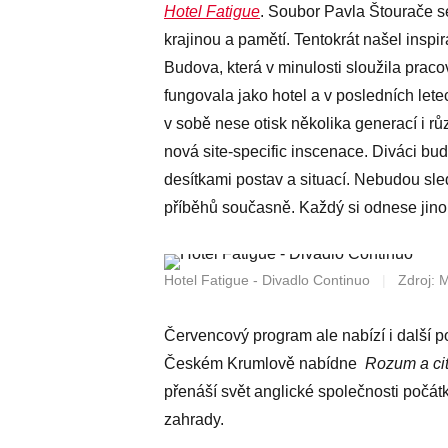
Hotel Fatigue
. Soubor Pavla Štourače 
krajinou a pamětí. Tentokrát našel inspi
Budova, která v minulosti sloužila prac
fungovala jako hotel a v posledních lete
v sobě nese otisk několika generací i rů
nová site-specific inscenace. Diváci bu
desítkami postav a situací. Nebudou sl
příběhů současně. Každý si odnese jino
Hotel Fatigue - Divadlo Continuo
|
Zdroj: 
Červencový program ale nabízí i další p
Českém Krumlově nabídne
Rozum a ci
přenáší svět anglické společnosti počát
zahrady.