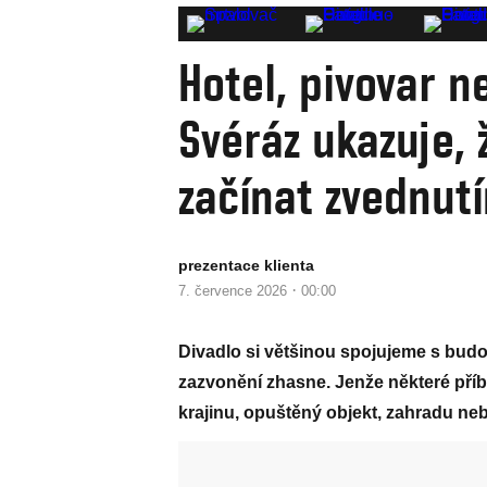
Hotel, pivovar n
Svéráz ukazuje,
začínat zvednut
prezentace klienta
·
7. července 2026
00:00
Divadlo si většinou spojujeme s budo
zazvonění zhasne. Jenže některé příb
krajinu, opuštěný objekt, zahradu neb