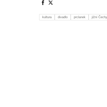
kultura
divadlo
prclanek
jižní Čech