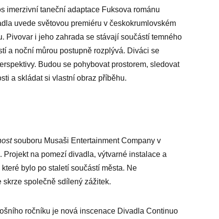
s imerzivní taneční adaptace Fuksova románu
vadla uvede světovou premiéru v českokrumlovském
. Pivovar i jeho zahrada se stávají součástí temného
tí a noční můrou postupně rozplývá. Diváci se
perspektivy. Budou se pohybovat prostorem, sledovat
sti a skládat si vlastní obraz příběhu.
nost
souboru Musaši Entertainment Company v
. Projekt na pomezí divadla, výtvarné instalace a
 které bylo po staletí součástí města. Ne
e skrze společně sdílený zážitek.
tošního ročníku je nová inscenace Divadla Continuo