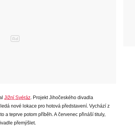
al
Jižní Svéráz
. Projekt Jihočeského divadla
ledá nové lokace pro hotová představení. Vychází z
o a teprve potom příběh. A červenec přináší tituly,
divadle přemýšlet.