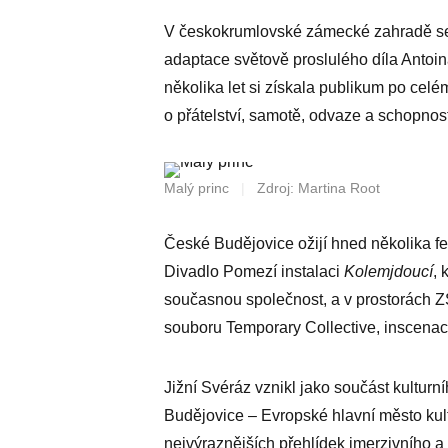
V českokrumlovské zámecké zahradě se
adaptace světově proslulého díla Antoi
několika let si získala publikum po cel
o přátelství, samotě, odvaze a schopnost
Malý princ
|
Zdroj: Martina Root
České Budějovice ožijí hned několika f
Divadlo Pomezí instalaci
Kolemjdoucí
, 
současnou společnost, a v prostorách
souboru Temporary Collective, inscenace
Jižní Svéráz vznikl jako součást kultu
Budějovice – Evropské hlavní město kul
nejvýraznějších přehlídek imerzivního a 