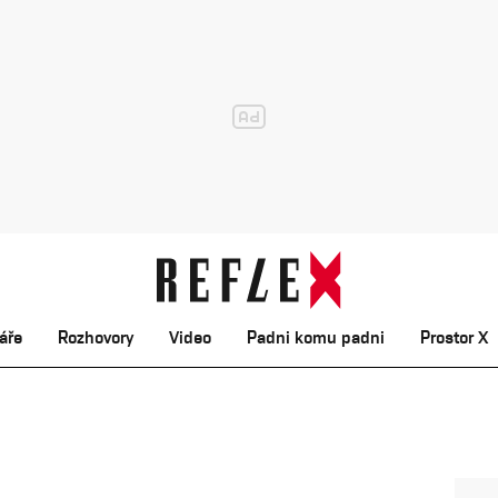
áře
Rozhovory
Video
Padni komu padni
Prostor X