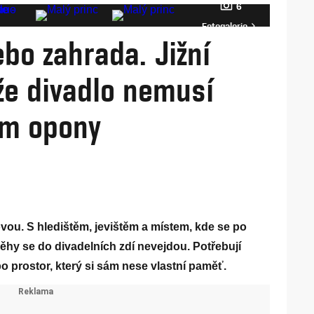
6
Fotogalerie
ebo zahrada. Jižní
 že divadlo nemusí
ím opony
vou. S hledištěm, jevištěm a místem, kde se po
ěhy se do divadelních zdí nevejdou. Potřebují
o prostor, který si sám nese vlastní paměť.