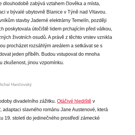
se dlouhodobě zabývá vztahem člověka a místa,
raci v bývalé ubytovně Blanice v Týně nad Vltavou.
ovníkům stavby Jaderné elektrárny Temelín, později
ch poskytovala útočiště lidem prchajícím před válkou,
zných životních osudů. A právě z těchto vrstev vznikla
dou procházet rozsáhlým areálem a setkávat se s
edovat jeden příběh. Budou vstupovat do mnoha
u zkušenost, jinou vzpomínku.
Michal Hančovský
odoby divadelního zážitku.
Otáčivé hlediště
v
t
, adaptaci slavného románu Jane Austenové, která
ku 19. století do jedinečného prostředí zámecké