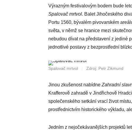
Výrazným festivalovým bodem bude leto
Spalovač mrtvol
. Balet Jihočeského di
Portu 1560, bývalém pivovarském areálu
světa, v němž se hranice mezi skutečnos
nebudou dívat na představení z jediné 
jednotlivé postavy z bezprostřední blízko
Spalovač mrtvol
|
Zdroj: Petr Zikmund
Jinou zkušenost nabídne
Zahradní slav
Krafferově zahradě v Jindřichově Hradci
společenského setkání vrací život místu,
prostřednictvím historického výkladu, al
Jedním z nejočekávanějších projektů le