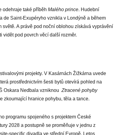
 odehraje také příběh
Malého prince
. Hudební
na de Saint-Exupéryho vznikla v Londýně a během
ém světě. A právě pod noční oblohou získává vyprávění
i vidět pod povrch věcí další rozměr.
estivalovými projekty. V Kasárnách Žižkárna uvede
která prostřednictvím šesti bytů otevírá pohled na
 ZŠ Oskara Nedbala vzniknou
Ztracené pohyby
 zkoumající hranice pohybu, těla a tance.
rního programu spojeného s projektem České
tury 2028 a postupně se proměňuje v jednu z
site-specific divadla ve střední Evropě. Letos