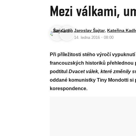
Mezi válkami, u
,
Jaroslav Šajtar
Kateřina Kad
·
14. ledna 2016
08:00
Při příležitosti stého výročí vypuknut
francouzských historiků přehlednou 
podtitul
Dvacet válek, které změnily s
oddané komunistky Tiny Mondotti si p
korespondence.