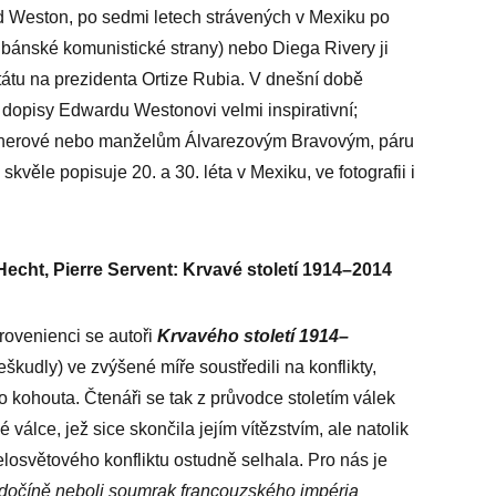
rd Weston, po sedmi letech strávených v Mexiku po
ubánské komunistické strany) nebo Diega Rivery ji
ntátu na prezidenta Ortize Rubia. V dnešní době
é dopisy Edwardu Westonovi velmi inspirativní;
Brennerové nebo manželům Álvarezovým Bravovým, páru
věle popisuje 20. a 30. léta v Mexiku, ve fotografii i
cht, Pierre Servent: Krvavé století 1914–2014
rovenienci se autoři
Krvavého století 1914–
kudly) ve zvýšené míře soustředili na konflikty,
o kohouta. Čtenáři se tak z průvodce stoletím válek
válce, jež sice skončila jejím vítězstvím, ale natolik
celosvětového konfliktu ostudně selhala. Pro nás je
ndočíně neboli soumrak francouzského impéria