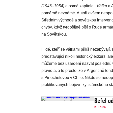
(1946–1954)
a osmá kapitola:
Válka v 
poměrně neznámé. Autoři ovšem neopomíj
Středním východě a sovětskou intervenci
chyby, když tvrdošíjně píší o Rudé armád
na Sovětskou.
I lidé, kteří se válkami příliš nezabývají
představující nikoli historický exkurs, 
můžeme bez uzardění nazvat poslední, v
pravidla, a to přesto, že v Argentině teh
s Pinochetovou v Chile. Nikdo se nedop
praktikovaných bojovníky Islámského státu 
Befel o
Kultura