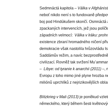
Sedmnáctá kapitola –
Válka v Afghánis
neboť nikdo není s to fundovaně předpově
boj pod Hindúkušem skončí. Osmnáctá a 
zpackaných intervencích, jež jsou polí
západních velmocí:
Válka v Iráku: prohr
existence zbraní hromadného ničení při
demokracie však nastolila hrůzovládu I
Saddámův režim, a navíc bezprostředně
civilizací. Rovněž tak svržení Mu’amma
–
Libye: od tyranie k anarchii (2011)
–, 
Evropu z toho mimo jiné plyne hrozba ne
miliónů uprchlíků z nejrizikovějších obl
Blitzkrieg v Mali (2013)
je poněkud vzlet
německého, který během šesti květnovýc