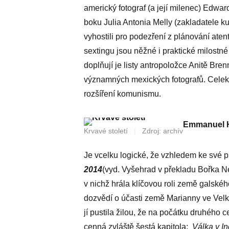
americký fotograf (a její milenec) Edwa
boku Julia Antonia Melly (zakladatele k
vyhostili pro podezření z plánování ate
sextingu jsou něžné i praktické milostn
doplňují je listy antropoložce Anitě 
významných mexických fotografů. Celek sk
rozšíření komunismu.
Emmanuel He
Krvavé století
|
Zdroj: archív
Je vcelku logické, že vzhledem ke své p
2014
(vyd. Vyšehrad v překladu Bořka Neš
v nichž hrála klíčovou roli země galskéh
dozvědí o účasti země Marianny ve Velké 
jí pustila žilou, že na počátku druhého 
cenná zvláště šestá kapitola:
Válka v I