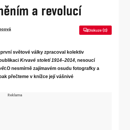
měním a revolucí
lecová
Diskuze (
0
)
í první světové války zpracoval kolektiv
publikaci
Krvavé století 1914–2014
, nesoucí
vět.
O nesmírně zajímavém osudu fotografky a
ak přečteme v knížce její vášnivé