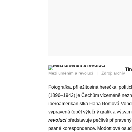
Tin
Mezi uměním a revolucí
|
Zdroj: archív
Fotografka, příležitostná herečka, politi
(1896­–1942) je Čechům víceméně nezná
iberoamerikanistka Hana Bortlová-Vondrá
vypravená (opět výtečný grafik a výtvarn
revolucí
představuje pečlivě připravený 
psané korespondence. Modottiové osudy b