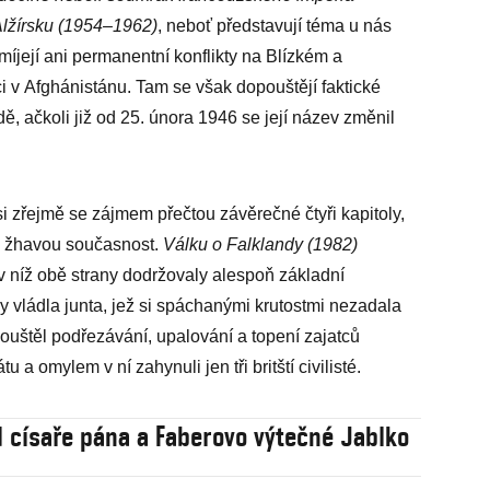
Alžírsku (1954–1962)
, neboť představují téma u nás
ejí ani permanentní konflikty na Blízkém a
 v Afghánistánu. Tam se však dopouštějí faktické
ě, ačkoli již od 25. února 1946 se její název změnil
, si zřejmě se zájmem přečtou závěrečné čtyři kapitoly,
ale žhavou současnost.
Válku o Falklandy (1982)
 níž obě strany dodržovaly alespoň základní
dy vládla junta, jež si spáchanými krutostmi nezadala
ouštěl podřezávání, upalování a topení zajatců
a omylem v ní zahynuli jen tři britští civilisté.
d císaře pána a Faberovo výtečné Jablko