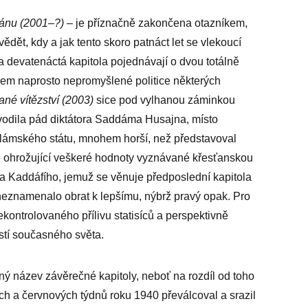
tánu (2001–?)
– je příznačně zakončena otazníkem,
dět, kdy a jak tento skoro patnáct let se vlekoucí
devatenáctá kapitola pojednávají o dvou totálně
čkem naprosto nepromyšlené politice některých
ané vítězství (2003)
sice pod vylhanou záminkou
vodila pád diktátora Saddáma Husajna, místo
slámského státu, mnohem horší, než představoval
 ohrožující veškeré hodnoty vyznávané křesťanskou
ra Kaddáfího, jemuž se věnuje předposlední kapitola
neznamenalo obrat k lepšímu, nýbrž pravý opak. Pro
kontrolovaného přílivu statisíců a perspektivně
astí současného světa.
ný název závěrečné kapitoly, neboť na rozdíl od toho
h a červnových týdnů roku 1940 převálcoval a srazil