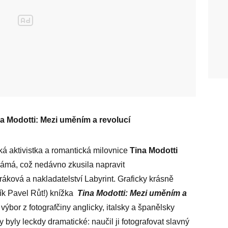
a Modotti: Mezi uměním a revolucí
cká aktivistka a romantická milovnice
Tina Modotti
má, což nedávno zkusila napravit
ková a nakladatelství Labyrint. Graficky krásně
ík Pavel Růt!) knížka
Tina Modotti: Mezi uměním a
výbor z fotografčiny anglicky, italsky a španělsky
yly leckdy dramatické: naučil ji fotografovat slavný