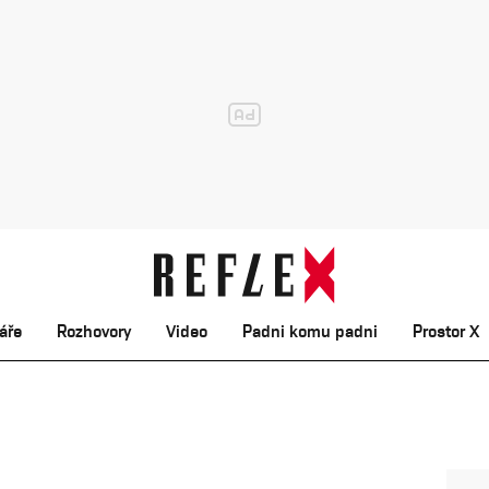
áře
Rozhovory
Video
Padni komu padni
Prostor X