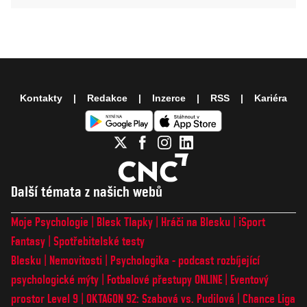
Kontakty
Redakce
Inzerce
RSS
Kariéra
Další témata z našich webů
Moje Psychologie
Blesk Tlapky
Hráči na Blesku
iSport
Fantasy
Spotřebitelské testy
Blesku
Nemovitosti
Psychologika - podcast rozbíjející
psychologické mýty
Fotbalové přestupy ONLINE
Eventový
prostor Level 9
OKTAGON 92: Szabová vs. Pudilová
Chance Liga