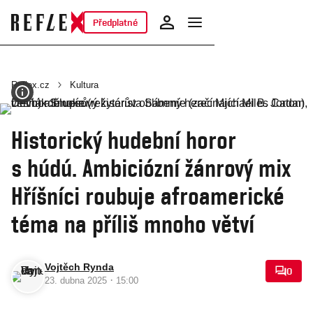
Předplatné
Reflex.cz
Kultura
Historický hudební horor
s húdú. Ambiciózní žánrový mix
Hříšníci roubuje afroamerické
téma na příliš mnoho větví
Vojtěch Rynda
0
·
23. dubna 2025
15:00