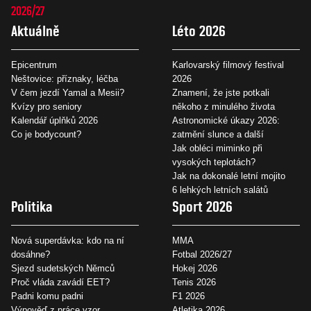
2026/27
Aktuálně
Léto 2026
Epicentrum
Karlovarský filmový festival
Neštovice: příznaky, léčba
2026
V čem jezdí Yamal a Mesii?
Znamení, že jste potkali
Kvízy pro seniory
někoho z minulého života
Kalendář úplňků 2026
Astronomické úkazy 2026:
Co je bodycount?
zatmění slunce a další
Jak obléci miminko při
vysokých teplotách?
Jak na dokonalé letní mojito
6 lehkých letních salátů
Politika
Sport 2026
Nová superdávka: kdo na ní
MMA
dosáhne?
Fotbal 2026/27
Sjezd sudetských Němců
Hokej 2026
Proč vláda zavádí EET?
Tenis 2026
Padni komu padni
F1 2026
Výpověď z práce vzor
Atletika 2026