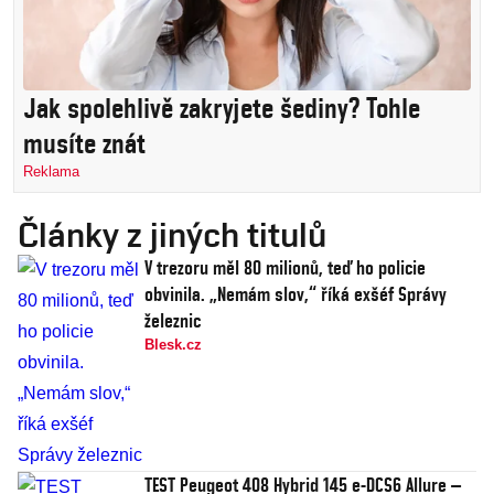
Jak spolehlivě zakryjete šediny? Tohle
musíte znát
Reklama
Články z jiných titulů
V trezoru měl 80 milionů, teď ho policie
obvinila. „Nemám slov,“ říká exšéf Správy
železnic
Blesk.cz
TEST Peugeot 408 Hybrid 145 e-DCS6 Allure –