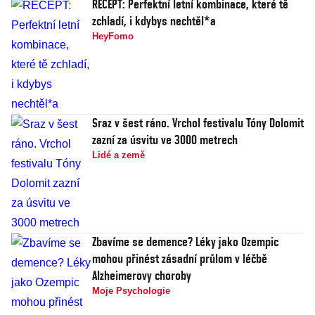
RECEPT: Perfektní letní kombinace, které tě
zchladí, i kdybys nechtěl*a
HeyFomo
Sraz v šest ráno. Vrchol festivalu Tóny Dolomit
zazní za úsvitu ve 3000 metrech
Lidé a země
Zbavíme se demence? Léky jako Ozempic
mohou přinést zásadní průlom v léčbě
Alzheimerovy choroby
Moje Psychologie