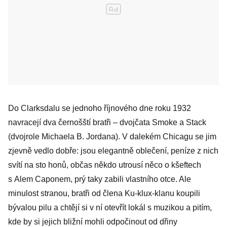
Do Clarksdalu se jednoho říjnového dne roku 1932
navracejí dva černošští bratři – dvojčata Smoke a Stack
(dvojrole Michaela B. Jordana). V dalekém Chicagu se jim
zjevně vedlo dobře: jsou elegantně oblečení, peníze z nich
svítí na sto honů, občas někdo utrousí něco o kšeftech
s Alem Caponem, prý taky zabili vlastního otce. Ale
minulost stranou, bratři od člena Ku-klux-klanu koupili
bývalou pilu a chtějí si v ní otevřít lokál s muzikou a pitím,
kde by si jejich bližní mohli odpočinout od dřiny