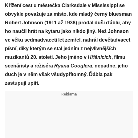
Křížení cest u městečka Clarksdale v Mississippi se
obvykle považuje za místo, kde mladý černý bluesman
Robert Johnson (1911 až 1938) prodal duši ďáblu, aby
ho naučil hrát na kytaru jako nikdo jiný. Než Johnson
ve věku sedmadvaceti let zemřel, nahrál devětadvacet
písní, díky kterým se stal jedním z nejvlivnějších
muzikantů 20. století. Jeho jméno v
Hříšnících
, filmu
scenáristy a režiséra
Ryana Cooglera
, nepadne, jeho
duch je v něm však všudypřítomný. Ďábla pak
zastupují upíři.