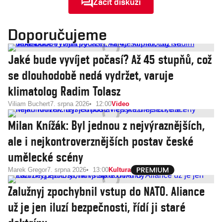
Začít diskuzi
Doporučujeme
Jaké bude vyvíjet počasí? Až 45 stupňů, což
se dlouhodobě nedá vydržet, varuje
klimatolog Radim Tolasz
Viliam Buchert
7. srpna 2026
12:00
Video
Milan Knížák: Byl jednou z nejvýraznějších,
ale i nejkontroverznějších postav české
umělecké scény
Marek Gregor
7. srpna 2026
13:00
Kultura
Zalužnyj zpochybnil vstup do NATO. Aliance
už je jen iluzí bezpečnosti, řídí ji staré