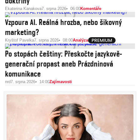
doktríny
Ekaterina Kanakova
7. srpna 2026
06:00
Komentáře
Vzpoura AI. Reálná hrozba, nebo šikovný
marketing?
Kryštof Pavelka
7. srpna 2026
08:00
Analýza
Po stopách češtiny: Přeskočte jazykově-
generační propast aneb Prázdninová
komunikace
nrd
7. srpna 2026
14:00
Zajímavosti