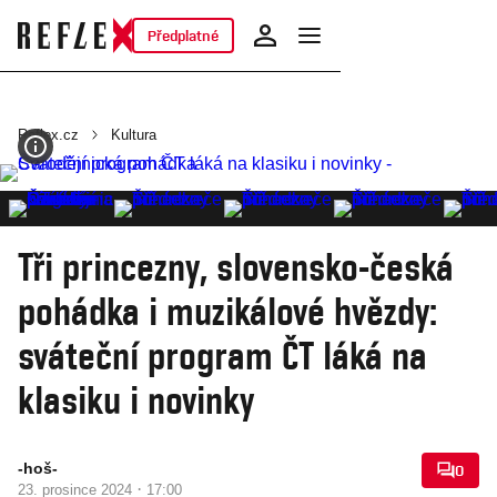
Předplatné
Reflex.cz
Kultura
Tři princezny, slovensko-česká
pohádka i muzikálové hvězdy:
sváteční program ČT láká na
klasiku i novinky
-hoš-
0
·
23. prosince 2024
17:00