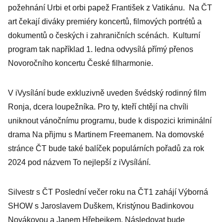
požehnání Urbi et orbi papež František z Vatikánu. Na ČT
art čekají diváky premiéry koncertů, filmových portrétů a
dokumentů o českých i zahraničních scénách. Kulturní
program tak například 1. ledna odvysílá přímý přenos
Novoročního koncertu České filharmonie.
V iVysílání bude exkluzivně uveden švédský rodinný film
Ronja, dcera loupežníka. Pro ty, kteří chtějí na chvíli
uniknout vánočnímu programu, bude k dispozici kriminální
drama Na přijmu s Martinem Freemanem. Na domovské
stránce ČT bude také balíček populárních pořadů za rok
2024 pod názvem To nejlepší z iVysílání.
Silvestr s ČT Poslední večer roku na ČT1 zahájí Výborná
SHOW s Jaroslavem Duškem, Kristýnou Badinkovou
Novákovou a Janem Hřebejkem. Následovat bude