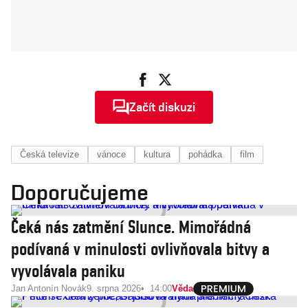
Začít diskuzi
Česká televize
vánoce
kultura
pohádka
film
Doporučujeme
Čeká nás zatmění Slunce. Mimořádná
podívaná v minulosti ovlivňovala bitvy a
vyvolávala paniku
Jan Antonín Novák
9. srpna 2026
14:00
Věda