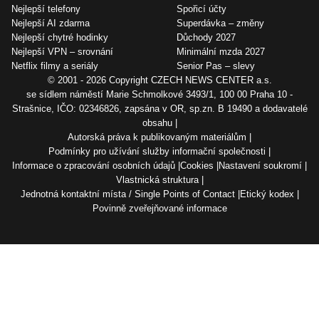
Nejlepší telefony
Spořicí účty
Nejlepší AI zdarma
Superdávka – změny
Nejlepší chytré hodinky
Důchody 2027
Nejlepší VPN – srovnání
Minimální mzda 2027
Netflix filmy a seriály
Senior Pas – slevy
© 2001 - 2026 Copyright
CZECH NEWS CENTER a.s.
se sídlem náměstí Marie Schmolkové 3493/1, 100 00 Praha 10 -
Strašnice, IČO: 02346826, zapsána v OR, sp.zn. B 19490 a dodavatelé
obsahu
Autorská práva k publikovaným materiálům
Podmínky pro užívání služby informační společnosti
Informace o zpracování osobních údajů
Cookies
Nastavení soukromí
Vlastnická struktura
Jednotná kontaktní místa / Single Points of Contact
Etický kodex
Povinně zveřejňované informace