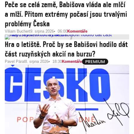
Peče se celá země, Babišova vláda ale mlčí
a mlží. Přitom extrémy počasí jsou trvalými
problémy Česka
Viliam Buchert
9. srpna 2026
06:00
Komentáře
Hra o letiště. Proč by se Babišovi hodilo dát
část ruzyňských akcií na burzu?
Pavel Páral
8. srpna 2026
18:30
Komentáře