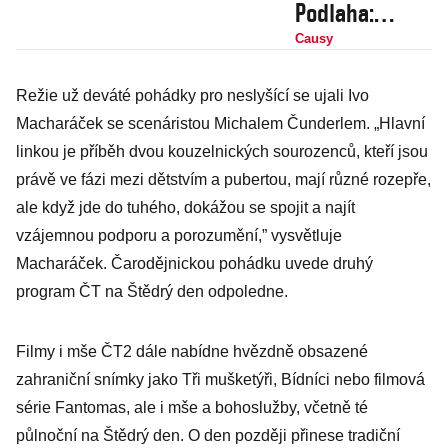
Podlaha:
Duchovní otec
Causy
a moderátor
Režie už deváté pohádky pro neslyšící se ujali Ivo
populárního
Macharáček se scenáristou Michalem Čunderlem. „Hlavní
Receptáře se
linkou je příběh dvou kouzelnických sourozenců, kteří jsou
stal
právě ve fázi mezi dětstvím a pubertou, mají různé rozepře,
symbolem
ale když jde do tuhého, dokážou se spojit a najít
české lidové
vzájemnou podporu a porozumění,” vysvětluje
tvořivosti
Macharáček. Čarodějnickou pohádku uvede druhý
program ČT na Štědrý den odpoledne.
Filmy i mše ČT2 dále nabídne hvězdně obsazené
zahraniční snímky jako Tři mušketýři, Bídníci nebo filmová
série Fantomas, ale i mše a bohoslužby, včetně té
půlnoční na Štědrý den. O den později přinese tradiční