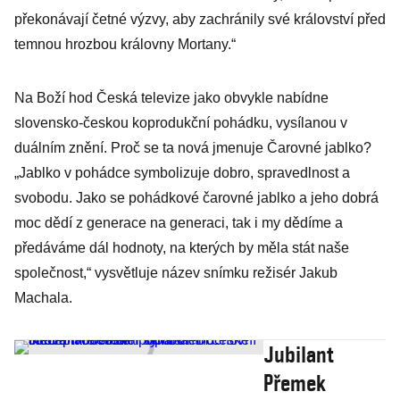
překonávají četné výzvy, aby zachránily své království před
temnou hrozbou královny Mortany.“
Na Boží hod Česká televize jako obvykle nabídne
slovensko-českou koprodukční pohádku, vysílanou v
duálním znění. Proč se ta nová jmenuje Čarovné jablko?
„Jablko v pohádce symbolizuje dobro, spravedlnost a
svobodu. Jako se pohádkové čarovné jablko a jeho dobrá
moc dědí z generace na generaci, tak i my dědíme a
předáváme dál hodnoty, na kterých by měla stát naše
společnost,“ vysvětluje název snímku režisér Jakub
Machala.
Jubilant
Přemek