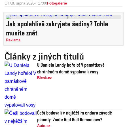
ČTK
8. srpna 2026
17:00
Fotogalerie
Jak spolehlivě zakryjete šediny? Tohle
musíte znát
Reklama
Články z jiných titulů
U Daniela Landy hořelo! V památkově
chráněném domě vypalovali vosy
Blesk.cz
Češi bodovali v nejtěžším enduro závodě
planety. Znáte Red Bull Romaniacs?
Auto.cz