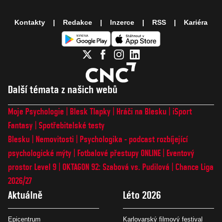
Kontakty
Redakce
Inzerce
RSS
Kariéra
Další témata z našich webů
Moje Psychologie
Blesk Tlapky
Hráči na Blesku
iSport
Fantasy
Spotřebitelské testy
Blesku
Nemovitosti
Psychologika - podcast rozbíjející
psychologické mýty
Fotbalové přestupy ONLINE
Eventový
prostor Level 9
OKTAGON 92: Szabová vs. Pudilová
Chance Liga
2026/27
Aktuálně
Léto 2026
Epicentrum
Karlovarský filmový festival