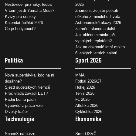
Neštovice: příznaky, léčba
2026
V čem jezdí Yamal a Mesii?
Znamení, že jste potkali
Kvízy pro seniory
někoho z minulého života
Kalendář úplňků 2026
Astronomické úkazy 2026:
Co je bodycount?
zatmění slunce a další
Jak obléci miminko při
vysokých teplotách?
Jak na dokonalé letní mojito
6 lehkých letních salátů
Politika
Sport 2026
Nová superdávka: kdo na ní
MMA
dosáhne?
Fotbal 2026/27
Sjezd sudetských Němců
Hokej 2026
Proč vláda zavádí EET?
Tenis 2026
Padni komu padni
F1 2026
Výpověď z práce vzor
Atletika 2026
Divoký kačer
Cyklistika 2026
Technologie
Ekonomika
SpaceX na burze
Smrt OSVČ