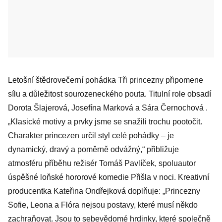
Letošní štědrovečerní pohádka Tři princezny připomene
sílu a důležitost sourozeneckého pouta. Titulní role obsadí
Dorota Šlajerová, Josefína Marková a Sára Černochová .
„Klasické motivy a prvky jsme se snažili trochu pootočit.
Charakter princezen určil styl celé pohádky – je
dynamický, dravý a poměrně odvážný,“ přibližuje
atmosféru příběhu režisér Tomáš Pavlíček, spoluautor
úspěšné loňské hororové komedie Přišla v noci. Kreativní
producentka Kateřina Ondřejková doplňuje: „Princezny
Sofie, Leona a Flóra nejsou postavy, které musí někdo
zachraňovat. Jsou to sebevědomé hrdinky, které společně