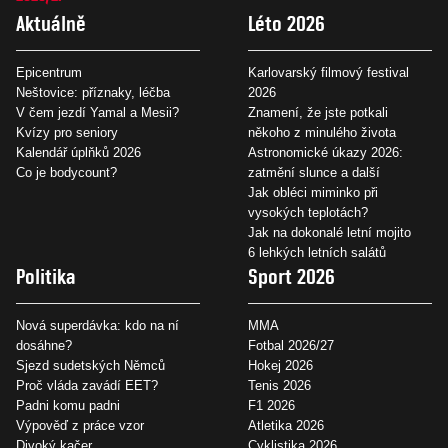
Aktuálně
Léto 2026
Epicentrum
Karlovarský filmový festival
Neštovice: příznaky, léčba
2026
V čem jezdí Yamal a Mesii?
Znamení, že jste potkali
Kvízy pro seniory
někoho z minulého života
Kalendář úplňků 2026
Astronomické úkazy 2026:
Co je bodycount?
zatmění slunce a další
Jak obléci miminko při
vysokých teplotách?
Jak na dokonalé letní mojito
6 lehkých letních salátů
Politika
Sport 2026
Nová superdávka: kdo na ní
MMA
dosáhne?
Fotbal 2026/27
Sjezd sudetských Němců
Hokej 2026
Proč vláda zavádí EET?
Tenis 2026
Padni komu padni
F1 2026
Výpověď z práce vzor
Atletika 2026
Divoký kačer
Cyklistika 2026