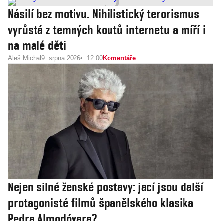
Násilí bez motivu. Nihilistický terorismus
vyrůstá z temných koutů internetu a míří i
na malé děti
Aleš Michal
9. srpna 2026
12:00
Komentáře
Nejen silné ženské postavy: jací jsou další
protagonisté filmů španělského klasika
Pedra Almodóvara?