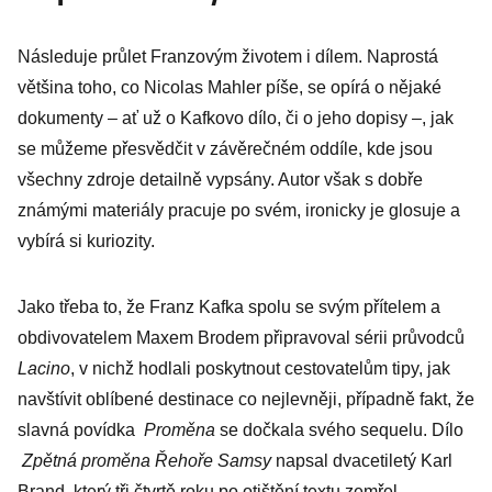
díla Franze
Následuje průlet Franzovým životem i dílem. Naprostá
Kafky v
většina toho, co Nicolas Mahler píše, se opírá o nějaké
současném
dokumenty – ať už o Kafkovo dílo, či o jeho dopisy –, jak
umění
se můžeme přesvědčit v závěrečném oddíle, kde jsou
všechny zdroje detailně vypsány. Autor však s dobře
známými materiály pracuje po svém, ironicky je glosuje a
vybírá si kuriozity.
Jako třeba to, že Franz Kafka spolu se svým přítelem a
obdivovatelem Maxem Brodem připravoval sérii průvodců
Lacino
, v nichž hodlali poskytnout cestovatelům tipy, jak
navštívit oblíbené destinace co nejlevněji, případně fakt, že
slavná povídka
Proměna
se dočkala svého sequelu. Dílo
Zpětná proměna Řehoře Samsy
napsal dvacetiletý Karl
Brand, který tři čtvrtě roku po otištění textu zemřel.