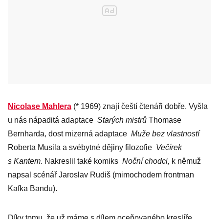
Nicolase Mahlera
(* 1969) znají čeští čtenáři dobře. Vyšla
u nás nápaditá adaptace
Starých mistrů
Thomase
Bernharda, dost mizerná adaptace
Muže bez vlastností
Roberta Musila a svébytné dějiny filozofie
Večírek
s Kantem
. Nakreslil také komiks
Noční chodci,
k němuž
napsal scénář Jaroslav Rudiš (mimochodem frontman
Kafka Bandu).
Díky tomu, že už máme s dílem oceňovaného kreslíře