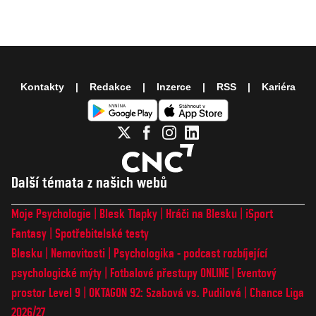
Kontakty
Redakce
Inzerce
RSS
Kariéra
Další témata z našich webů
Moje Psychologie
Blesk Tlapky
Hráči na Blesku
iSport
Fantasy
Spotřebitelské testy
Blesku
Nemovitosti
Psychologika - podcast rozbíjející
psychologické mýty
Fotbalové přestupy ONLINE
Eventový
prostor Level 9
OKTAGON 92: Szabová vs. Pudilová
Chance Liga
2026/27