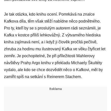
Je tak otázka, kdo knihu ocení. Pomrkává na znalce
Kafkova díla, těm však stěží nabídne něco podnětného.
Pro ty, kteří by se s proslulým autorem rádi seznámili, je
Kafka v kostce příliš lehkovážný. Z výtvarného hlediska
kniha zajímavá není, a i když ji člověk pročítá pečlivě,
zhruba za hodinu mu ilustrovaný Kafka ve věku čtyřicet let
zemře. Je pochopitelné, že při příležitosti Mahlerovy
návštěvy Prahy Argo knihu v překladu Michaely Škultéty
vydalo, ale kdo se chce dozvědět něco o Kafkovi, měl by
zamířit spíš na setkání s Reinerem Stachem.