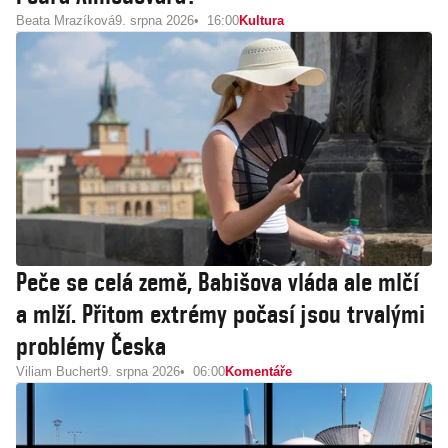
Beata Mrazíková
9. srpna 2026
16:00
Kultura
Peče se celá země, Babišova vláda ale mlčí
a mlží. Přitom extrémy počasí jsou trvalými
problémy Česka
Viliam Buchert
9. srpna 2026
06:00
Komentáře