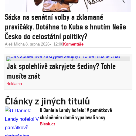
Sázka na senátní volby a zklamané
pravičáky. Dotáhne to Kuba s hnutím Naše
Česko do celostátní politiky?
Aleš Michal
8. srpna 2026
12:00
Komentáře
Jak spolehlivě zakryjete šediny? Tohle
musíte znát
Reklama
Články z jiných titulů
U Daniela Landy hořelo! V památkově
chráněném domě vypalovali vosy
Blesk.cz