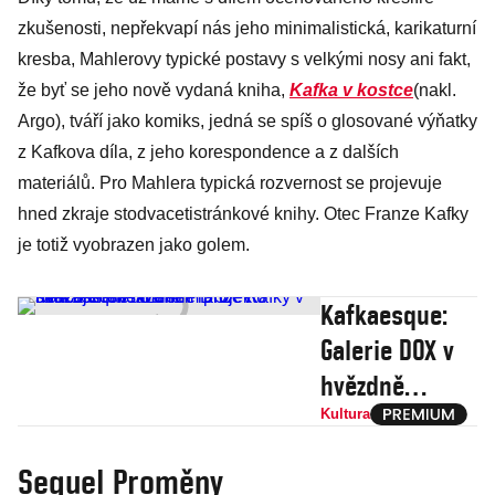
zkušenosti, nepřekvapí nás jeho minimalistická, karikaturní
kresba, Mahlerovy typické postavy s velkými nosy ani fakt,
že byť se jeho nově vydaná kniha,
Kafka v kostce
(nakl.
Argo), tváří jako komiks, jedná se spíš o glosované výňatky
z Kafkova díla, z jeho korespondence a z dalších
materiálů. Pro Mahlera typická rozvernost se projevuje
hned zkraje stodvacetistránkové knihy. Otec Franze Kafky
je totiž vyobrazen jako golem.
Kafkaesque:
Galerie DOX v
hvězdně
obsazeném
Kultura
projektu
Sequel Proměny
ukazuje reflexi