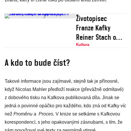
Životopisec
Franze Kafky
Reiner Stach o
Kafkových ženách
Kultura
i o jeho
A kdo to bude číst?
hypochondrii
Takové informace jsou zajímavé, stejně tak je přínosné,
když Nicolas Mahler předloží reakce (převážně odmítavé)
z dobového tisku na Kafkova publikovaná díla. Jinak se
jedná o povinné opáčko pro každého, kdo zná od Kafky víc
než
Proměnu
a
Proces.
V knize se setkáme s Kafkovou
korespondencí, s jeho opakovanými zásnubami, s tím, že
sám považoval své texty za nesmírně vtipné…