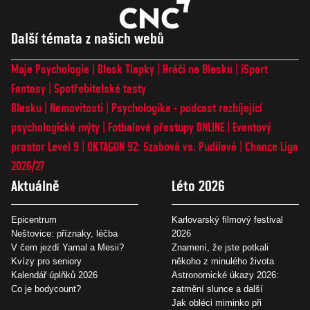
Další témata z našich webů
Moje Psychologie
Blesk Tlapky
Hráči na Blesku
iSport
Fantasy
Spotřebitelské testy
Blesku
Nemovitosti
Psychologika - podcast rozbíjející
psychologické mýty
Fotbalové přestupy ONLINE
Eventový
prostor Level 9
OKTAGON 92: Szabová vs. Pudilová
Chance Liga
2026/27
Aktuálně
Léto 2026
Epicentrum
Karlovarský filmový festival
Neštovice: příznaky, léčba
2026
V čem jezdí Yamal a Mesii?
Znamení, že jste potkali
Kvízy pro seniory
někoho z minulého života
Kalendář úplňků 2026
Astronomické úkazy 2026:
Co je bodycount?
zatmění slunce a další
Jak obléci miminko při