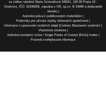
se sídlem náměstí Marie Schmolkové 3493/1, 100 00 Praha 10 -
Strašnice, IČO: 02346826, zapsána v OR, sp.zn. B 19490 a dodavatelé
obsahu
Autorská práva k publikovaným materiálům
Podmínky pro užívání služby informační společnosti
Informace o zpracování osobních údajů
Cookies
Nastavení soukromí
Vlastnická struktura
Jednotná kontaktní místa / Single Points of Contact
Etický kodex
Povinně zveřejňované informace