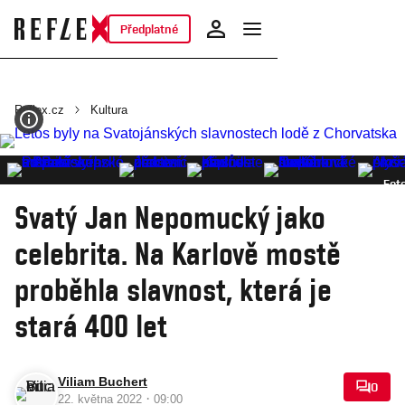
Předplatné
Reflex.cz
Kultura
Foto
Svatý Jan Nepomucký jako
celebrita. Na Karlově mostě
proběhla slavnost, která je
stará 400 let
Viliam Buchert
0
·
22. května 2022
09:00