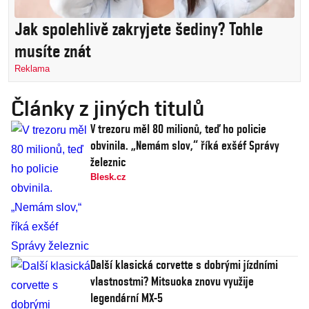
Jak spolehlivě zakryjete šediny? Tohle
musíte znát
Reklama
Články z jiných titulů
V trezoru měl 80 milionů, teď ho policie
obvinila. „Nemám slov,“ říká exšéf Správy
železnic
Blesk.cz
Další klasická corvette s dobrými jízdními
vlastnostmi? Mitsuoka znovu využije
legendární MX-5