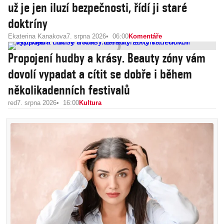
už je jen iluzí bezpečnosti, řídí ji staré
doktríny
Ekaterina Kanakova
7. srpna 2026
06:00
Komentáře
Propojení hudby a krásy. Beauty zóny vám
dovolí vypadat a cítit se dobře i během
několikadenních festivalů
red
7. srpna 2026
16:00
Kultura