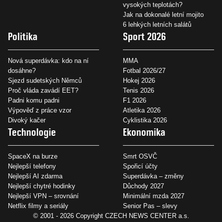
vysokých teplotách?
Jak na dokonalé letní mojito
6 lehkých letních salátů
Politika
Sport 2026
Nová superdávka: kdo na ní
MMA
dosáhne?
Fotbal 2026/27
Sjezd sudetských Němců
Hokej 2026
Proč vláda zavádí EET?
Tenis 2026
Padni komu padni
F1 2026
Výpověď z práce vzor
Atletika 2026
Divoký kačer
Cyklistika 2026
Technologie
Ekonomika
SpaceX na burze
Smrt OSVČ
Nejlepší telefony
Spořicí účty
Nejlepší AI zdarma
Superdávka – změny
Nejlepší chytré hodinky
Důchody 2027
Nejlepší VPN – srovnání
Minimální mzda 2027
Netflix filmy a seriály
Senior Pas – slevy
© 2001 - 2026 Copyright
CZECH NEWS CENTER a.s.