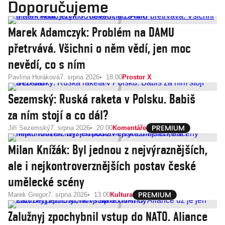
Doporučujeme
Marek Adamczyk: Problém na DAMU
přetrvává. Všichni o něm vědí, jen moc
nevědí, co s ním
Pavlína Horáková
7. srpna 2026
18:00
Prostor X
Sezemský: Ruská raketa v Polsku. Babiš
za ním stojí a co dál?
Jiří Sezemský
7. srpna 2026
20:00
Komentáře
Milan Knížák: Byl jednou z nejvýraznějších,
ale i nejkontroverznějších postav české
umělecké scény
Marek Gregor
7. srpna 2026
13:00
Kultura
Zalužnyj zpochybnil vstup do NATO. Aliance