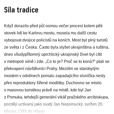
Síla tradice
Když dorazilo před půl osmou večer procesí kolem pěti
stovek lidí ke Karlovu mostu, musela mu další cestu
vybojovat dvojice policistů na koních. Most byl plný turistů
ze světa i z Česka. Často byla slyšet ukrajinština a ruština,
dnes všudypřítomný uprchlický ukrajinský živel byl cítit
v metropoli silně i zde. „Co to je? Proč se to koná?“ ptali se
překvapení návštěvníci Prahy. Mezitím se starobylým
mostem v odstínech pomalu zapadajícího sluníčka nesly
přes reproduktory šířené modlitby. Duchovno se mísilo
s masovou turistikou právě na místě, kde byl Jan
z Pomuka, tehdejší generální vikář pražského arcibiskupa,
později uctívaný jako svatý Jan Nepomucký, svržen 20.
března 1393 do Vltavy.