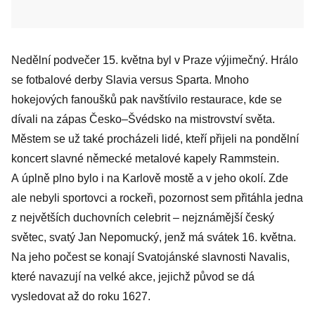
Nedělní podvečer 15. května byl v Praze výjimečný. Hrálo
se fotbalové derby Slavia versus Sparta. Mnoho
hokejových fanoušků pak navštívilo restaurace, kde se
dívali na zápas Česko–Švédsko na mistrovství světa.
Městem se už také procházeli lidé, kteří přijeli na pondělní
koncert slavné německé metalové kapely Rammstein.
A úplně plno bylo i na Karlově mostě a v jeho okolí. Zde
ale nebyli sportovci a rockeři, pozornost sem přitáhla jedna
z největších duchovních celebrit – nejznámější český
světec, svatý Jan Nepomucký, jenž má svátek 16. května.
Na jeho počest se konají Svatojánské slavnosti Navalis,
které navazují na velké akce, jejichž původ se dá
vysledovat až do roku 1627.