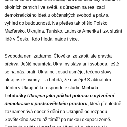
okolních zemích i ve světě, s důrazem na realizaci
demokratického ideálu občanských svobod a práv a
výhled do budoucnosti. Na přetřes tak přišlo Polsko,
Maďarsko, Ukrajina, Tunisko, Latinská Amerika i tzv. slušní
lidé v Česku. Kdo hledá, najde i více.
Svoboda není zadarmo. Člověka lze zabít, ale pravda
přetrvá. Ještě neumřela Ukrajiny sláva ani svoboda, ještě
se na nás, bratři Ukrajinci, osud usměje, řečeno slovy
ukrajinské hymny… a bohdá, že usměje! S aktuálním
děním v Ukrajině koresponduje studie
Michala
Lebdušky
Ukrajina jako příklad pokusu o vytvoření
demokracie v postsovětském prostoru
, která přehledně
zaznamenává obecné dění na Ukrajině od rozpadu
Sovětského svazu až téměř po ruskou okupaci země.