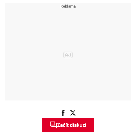
budovali
nízké mzdy
socialismus,
architekti
stavěli
podivuhodné
domy
Začít diskuzi