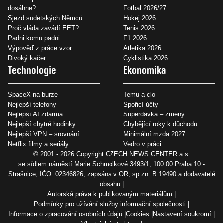
dosáhne?
Fotbal 2026/27
Sjezd sudetských Němců
Hokej 2026
Proč vláda zavádí EET?
Tenis 2026
Padni komu padni
F1 2026
Výpověď z práce vzor
Atletika 2026
Divoký kačer
Cyklistika 2026
Technologie
Ekonomika
SpaceX na burze
Temu a clo
Nejlepší telefony
Spořicí účty
Nejlepší AI zdarma
Superdávka – změny
Nejlepší chytré hodinky
Chybějící roky k důchodu
Nejlepší VPN – srovnání
Minimální mzda 2027
Netflix filmy a seriály
Vedro v práci
© 2001 - 2026 Copyright
CZECH NEWS CENTER a.s.
se sídlem náměstí Marie Schmolkové 3493/1, 100 00 Praha 10 -
Strašnice, IČO: 02346826, zapsána v OR, sp.zn. B 19490 a dodavatelé
obsahu
Autorská práva k publikovaným materiálům
Podmínky pro užívání služby informační společnosti
Informace o zpracování osobních údajů
Cookies
Nastavení soukromí