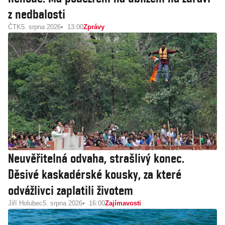
z nedbalosti
ČTK
5. srpna 2026
13:00
Zprávy
Neuvěřitelná odvaha, strašlivý konec.
Děsivé kaskadérské kousky, za které
odvážlivci zaplatili životem
Jiří Holubec
5. srpna 2026
16:00
Zajímavosti