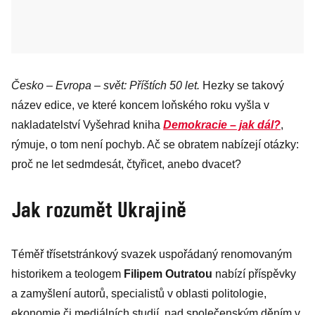
Česko – Evropa – svět: Příštích 50 let.
Hezky se takový
název edice, ve které koncem loňského roku vyšla v
nakladatelství Vyšehrad kniha
Demokracie – jak dál?
,
rýmuje, o tom není pochyb. Ač se obratem nabízejí otázky:
proč ne let sedmdesát, čtyřicet, anebo dvacet?
Jak rozumět Ukrajině
Téměř třísetstránkový svazek uspořádaný renomovaným
historikem a teologem
Filipem Outratou
nabízí příspěvky
a zamyšlení autorů, specialistů v oblasti politologie,
ekonomie či mediálních studií, nad společenským děním v