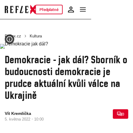
Předplatné
Reflex.cz
Kultura
Demokracie - jak dál? Sborník o
budoucnosti demokracie je
prudce aktuální kvůli válce na
Ukrajině
Vít Kremlička
0
·
5. května 2022
10:00