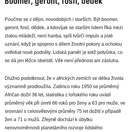
Boomer, geront, fosil, dědek
Poučme se z dějin, novodobých i starších. Být boomer,
geront, fosil, dědek, a kdovíjak se starším lidem říká mezi
zlatou mládeží, není hanba, spíš tvůrčí impuls a jisté
uznání, když je spojeno s dílem životní pokory a ochotou
vstřebat nové podněty. Lidská paměť je totiž potvůrka, co
se dá jen těžce obelstít. Věk není přednost ani zásluha.
Dlužno podotknout, že v afrických zemích se délka života
významně prodloužila. Zatímco roku 1950 se průměrný
Afričan dožil 36 let, statistika z loňského roku uvádí
průměrný věk při úmrtí 66 roků pro ženy a 63 pro muže, ve
srovnání s celosvětovými průměry 75 let dožití v případě
žen a 71 u mužů. Zřejmě dochází k úbytku
nerovnoměrnosti planetárního rozvoje lidského