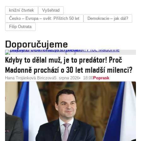
knižní čtvrtek
Vyšehrad
Česko – Evropa – svět: Příštích 50 let
Demokracie – jak dál?
Filip Outrata
Doporučujeme
Kdyby to dělal muž, je to predátor! Proč
Madonně prochází o 30 let mladší milenci?
Hana Trojánková Biriczová
5. srpna 2026
18:00
Poprask