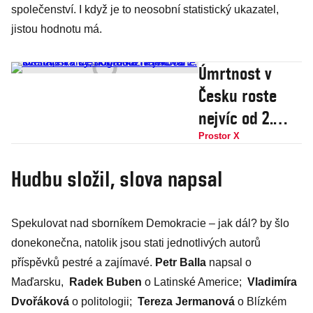
společenství. I když je to neosobní statistický ukazatel,
jistou hodnotu má.
Úmrtnost v
Česku roste
nejvíc od 2.
světové války,
Prostor X
doba dožití
Hudbu složil, slova napsal
rekordně
klesla, říká
Spekulovat nad sborníkem Demokracie – jak dál? by šlo
demografka
donekonečna, natolik jsou stati jednotlivých autorů
Hulíková
příspěvků pestré a zajímavé.
Petr Balla
napsal o
Maďarsku,
Radek Buben
o Latinské Americe;
Vladimíra
Dvořáková
o politologii;
Tereza Jermanová
o Blízkém