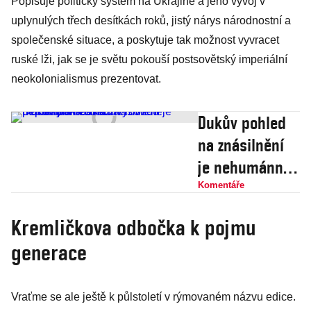
Popisuje politický systém na Ukrajině a jeho vývoj v
uplynulých třech desítkách roků, jistý nárys národnostní a
společenské situace, a poskytuje tak možnost vyvracet
ruské lži, jak se je světu pokouší postsovětský imperiální
neokolonialismus prezentovat.
Dukův pohled
na znásilnění
je nehumánní a
urážlivý. Už ne
Komentáře
pepřáky a
Kremličkova odbočka k pojmu
houkadla:
generace
rovnou
mučednická
smrt
Vraťme se ale ještě k půlstoletí v rýmovaném názvu edice.