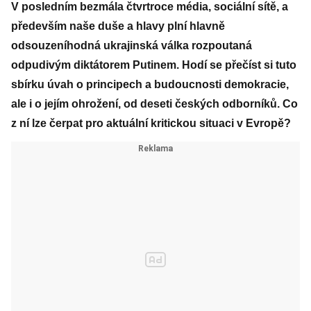
V posledním bezmála čtvrtroce média, sociální sítě, a
především naše duše a hlavy plní hlavně
odsouzeníhodná ukrajinská válka rozpoutaná
odpudivým diktátorem Putinem. Hodí se přečíst si tuto
sbírku úvah o principech a budoucnosti demokracie,
ale i o jejím ohrožení, od deseti českých odborníků. Co
z ní lze čerpat pro aktuální kritickou situaci v Evropě?