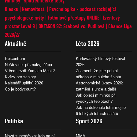
Fantasy
Spotřebitelské testy
Blesku
Nemovitosti
Psychologika - podcast rozbíjející
psychologické mýty
Fotbalové přestupy ONLINE
Eventový
prostor Level 9
OKTAGON 92: Szabová vs. Pudilová
Chance Liga
2026/27
Aktuálně
Léto 2026
Epicentrum
Karlovarský filmový festival
Neštovice: příznaky, léčba
2026
V čem jezdí Yamal a Mesii?
Znamení, že jste potkali
Kvízy pro seniory
někoho z minulého života
Kalendář úplňků 2026
Astronomické úkazy 2026:
Co je bodycount?
zatmění slunce a další
Jak obléci miminko při
vysokých teplotách?
Jak na dokonalé letní mojito
6 lehkých letních salátů
Politika
Sport 2026
Nová superdávka: kdo na ní
MMA