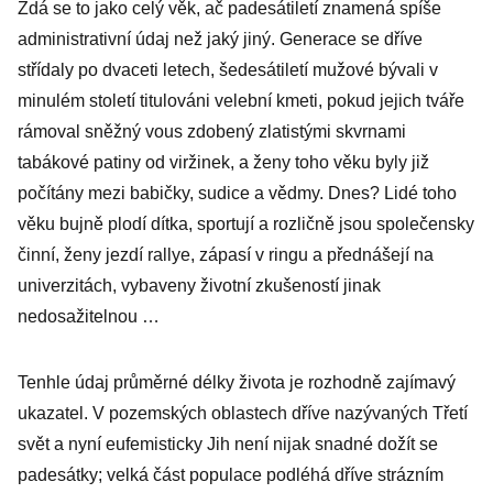
Zdá se to jako celý věk, ač padesátiletí znamená spíše
administrativní údaj než jaký jiný. Generace se dříve
střídaly po dvaceti letech, šedesátiletí mužové bývali v
minulém století titulováni velební kmeti, pokud jejich tváře
rámoval sněžný vous zdobený zlatistými skvrnami
tabákové patiny od viržinek, a ženy toho věku byly již
počítány mezi babičky, sudice a vědmy. Dnes? Lidé toho
věku bujně plodí dítka, sportují a rozličně jsou společensky
činní, ženy jezdí rallye, zápasí v ringu a přednášejí na
univerzitách, vybaveny životní zkušeností jinak
nedosažitelnou …
Tenhle údaj průměrné délky života je rozhodně zajímavý
ukazatel. V pozemských oblastech dříve nazývaných Třetí
svět a nyní eufemisticky Jih není nijak snadné dožít se
padesátky; velká část populace podléhá dříve strázním