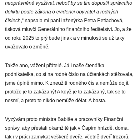
neoprávněně využívat, neboť by se tím dopustil správního
deliktu podle zákona o evidenci obyvatel a rodných
číslech
,“ napsala mi paní inženýrka Petra Petlachová,
tisková mluvčí Generálního finančního ředitelství. Jo, a že
od roku 2025 to prý bude jinak a v minulosti se už taky
uvažovalo o změně.
Takže ano, vážení přátelé. Já i naše čtenářka
podnikatelka, co si na rodné číslo na účtenkách stěžovala,
jsme úplně mimo. K zneužití rodného čísla nemůže dojít,
protože je to zakázaný! A když je to zakázaný, tak se to
nesmí, a proto to nikdo nemůže dělat. A basta.
Vyzývám proto ministra Babiše a pracovníky Finanční
správy, aby přestali okamžitě jak v Čapím hnízdě, doma,
tak i v práci zamykat veškeré dveře, včetně dveří trezorů.