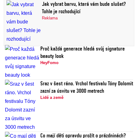
Jak vybrat barvu, která vám bude slušet?
Tohle je rozhodující
Reklama
Proč každá generace hledá svůj signature
beauty look
HeyFomo
Sraz v šest ráno. Vrchol festivalu Tóny Dolomit
zazní za úsvitu ve 3000 metrech
Lidé a země
Co mají děti opravdu prožít o prázdninách?