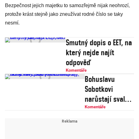
Bezpečnost jejich majetku to samozřejmě nijak neohrozí,
protože krást stejně jako zneužívat rodné číslo se taky
nesmí.
Smutný dopis o EET, na
který nejde najít
odpověď
Komentáře
Bohuslavu
Sobotkovi
narůstají svaly.
Ale zatím jen
Komentáře
kolem pusy,
rázné činy jsou v
nedohlednu