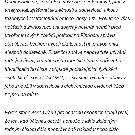
Domníváme se, že úkolem novináře je informovat, ptát se,
analyzovat, zjišťovat skutečnosti a souvislosti, nikoliv
rozdmýchávat iracionální emoce, děsy a lži. Pokud se však
nešťastná živnostnice ani dotyčný novinář neměli před
utvořením svých závěrů potřebu na Finanční správu
obrátit, rádi bychom uvedli skutečnost na pravou míru
alespoň dodatečně. Finanční správa nepovažuje užívání
rodných čísel jako obecného identifikátoru u daňového
identifikačního čísla v případě podnikajících fyzických
osob, které jsou plátci DPH, za šťastné, nicméně obavy z
jeho zneužití v souvislosti s elektronickou evidencí tržeb
nejsou na místě.
Podle stanoviska Úřadu pro ochranu osobních údajů platí,
že ten, kdo účtenku obdrží, nemůže s takto získaným
rodným číslem dále neoprávněně nakládat nebo číslo