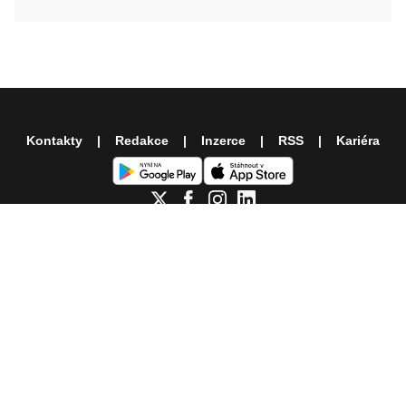
Kontakty
Redakce
Inzerce
RSS
Kariéra
Další témata z našich webů
Moje Psychologie
Blesk Tlapky
Hráči na Blesku
iSport
Fantasy
Spotřebitelské testy
Blesku
Nemovitosti
Psychologika - podcast rozbíjející
psychologické mýty
Fotbalové přestupy ONLINE
Eventový
prostor Level 9
OKTAGON 92: Szabová vs. Pudilová
Chance Liga