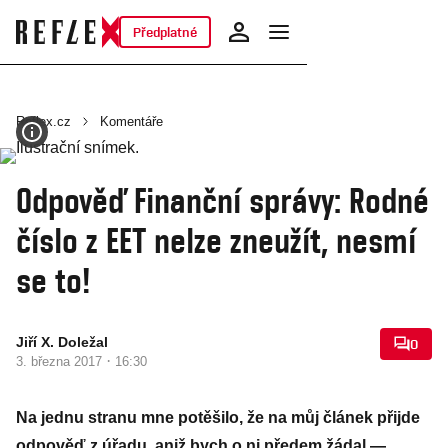
Předplatné
Reflex.cz
Komentáře
Odpověď Finanční správy: Rodné
číslo z EET nelze zneužít, nesmí
se to!
Jiří X. Doležal
0
·
3. března 2017
16:30
Na jednu stranu mne potěšilo, že na můj článek přijde
odpověď z úřadu, aniž bych o ni předem žádal —