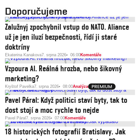
Doporučujeme
Zalužnyj zpochybnil vstup do NATO. Aliance
už je jen iluzí bezpečnosti, řídí ji staré
doktríny
Ekaterina Kanakova
7. srpna 2026
06:00
Komentáře
Vzpoura AI. Reálná hrozba, nebo šikovný
marketing?
Kryštof Pavelka
7. srpna 2026
08:00
Analýza
Pavel Páral: Když politici staví byty, tak to
dost stojí a moc rychle to nejde
Pavel Páral
7. srpna 2026
07:00
Komentáře
18 historických fotografií Bratislavy. Jak