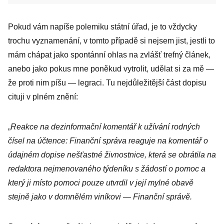
Pokud vám napíše polemiku státní úřad, je to vždycky
trochu vyznamenání, v tomto případě si nejsem jist, jestli to
mám chápat jako spontánní ohlas na zvlášť trefný článek,
anebo jako pokus mne poněkud vytrolit, udělat si za mě —
že proti nim píšu — legraci. Tu nejdůležitější část dopisu
cituji v plném znění:
„
Reakce na dezinformační komentář k užívání rodných
čísel na účtence: Finanční správa reaguje na komentář o
údajném dopise nešťastné živnostnice, která se obrátila na
redaktora nejmenovaného týdeníku s žádostí o pomoc a
který ji místo pomoci pouze utvrdil v její mylné obavě
stejně jako v domnělém viníkovi — Finanční správě.