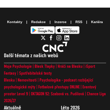
Kontakty
Redakce
Inzerce
RSS
Kariéra
Další témata z našich webů
Moje Psychologie
Blesk Tlapky
Hráči na Blesku
iSport
Fantasy
Spotřebitelské testy
Blesku
Nemovitosti
Psychologika - podcast rozbíjející
psychologické mýty
Fotbalové přestupy ONLINE
Eventový
prostor Level 9
OKTAGON 92: Szabová vs. Pudilová
Chance Liga
2026/27
Aktuálně
Léto 2026