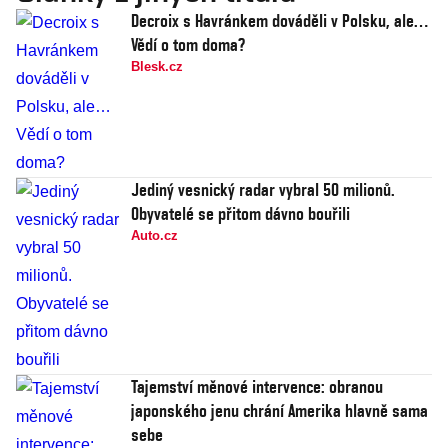
Decroix s Havránkem dováděli v Polsku, ale…
Vědí o tom doma?
Blesk.cz
Jediný vesnický radar vybral 50 milionů.
Obyvatelé se přitom dávno bouřili
Auto.cz
Tajemství měnové intervence: obranou
japonského jenu chrání Amerika hlavně sama
sebe