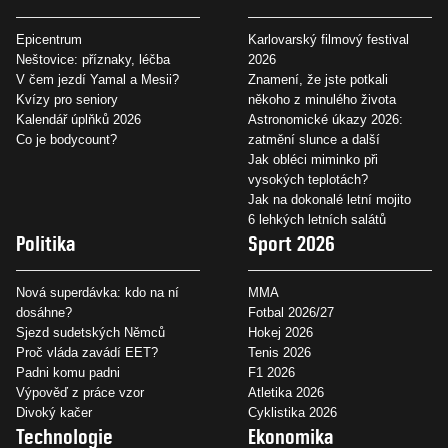
Epicentrum
Karlovarský filmový festival
Neštovice: příznaky, léčba
2026
V čem jezdí Yamal a Mesii?
Znamení, že jste potkali
Kvízy pro seniory
někoho z minulého života
Kalendář úplňků 2026
Astronomické úkazy 2026:
Co je bodycount?
zatmění slunce a další
Jak obléci miminko při
vysokých teplotách?
Jak na dokonalé letní mojito
6 lehkých letních salátů
Politika
Sport 2026
Nová superdávka: kdo na ní
MMA
dosáhne?
Fotbal 2026/27
Sjezd sudetských Němců
Hokej 2026
Proč vláda zavádí EET?
Tenis 2026
Padni komu padni
F1 2026
Výpověď z práce vzor
Atletika 2026
Divoký kačer
Cyklistika 2026
Technologie
Ekonomika