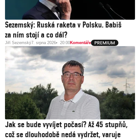
Sezemský: Ruská raketa v Polsku. Babiš
za ním stojí a co dál?
Jiří Sezemský
7. srpna 2026
20:00
Komentáře
Jak se bude vyvíjet počasí? Až 45 stupňů,
což se dlouhodobě nedá vydržet, varuje