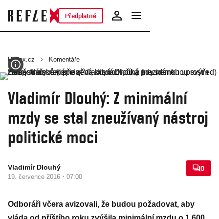
Předplatné
Reflex.cz
Komentáře
Vladimír Dlouhý: Z minimální
mzdy se stal zneužívaný nástroj
politické moci
Vladimír Dlouhý
0
·
19. července 2016
07:00
Odboráři včera avizovali, že budou požadovat, aby
vláda od příštího roku zvýšila minimální mzdu o 1 600