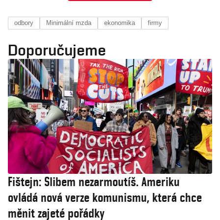
odbory
Minimální mzda
ekonomika
firmy
Doporučujeme
Fištejn: Slibem nezarmoutíš. Ameriku
ovládá nová verze komunismu, která chce
měnit zajeté pořádky