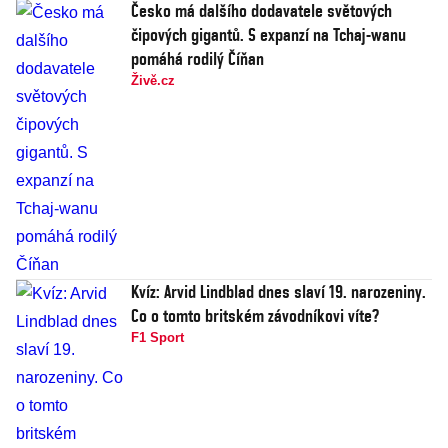
Česko má dalšího dodavatele světových
čipových gigantů. S expanzí na Tchaj-wanu
pomáhá rodilý Číňan
Živě.cz
Kvíz: Arvid Lindblad dnes slaví 19. narozeniny.
Co o tomto britském závodníkovi víte?
F1 Sport