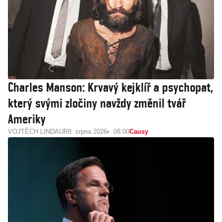
Charles Manson: Krvavý kejklíř a psychopat,
který svými zločiny navždy změnil tvář
Ameriky
VOJTĚCH LINDAUR
8. srpna 2026
08:00
Causy