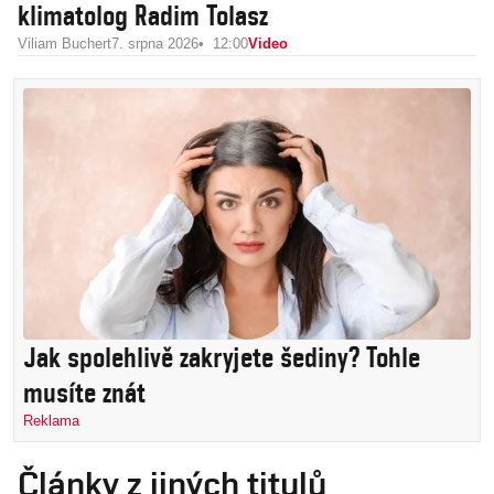
klimatolog Radim Tolasz
Viliam Buchert
7. srpna 2026
12:00
Video
Jak spolehlivě zakryjete šediny? Tohle
musíte znát
Reklama
Články z jiných titulů