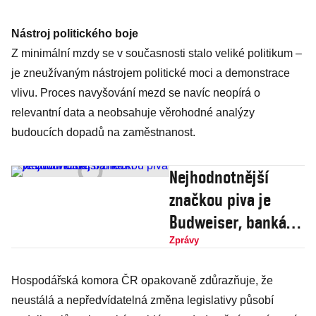
Nástroj politického boje
Z minimální mzdy se v současnosti stalo veliké politikum –
je zneužívaným nástrojem politické moci a demonstrace
vlivu. Proces navyšování mezd se navíc neopírá o
relevantní data a neobsahuje věrohodné analýzy
budoucích dopadů na zaměstnanost.
Nejhodnotnější
značkou piva je
Budweiser, bankám
vévodí HSBC
Zprávy
Hospodářská komora ČR opakovaně zdůrazňuje, že
neustálá a nepředvídatelná změna legislativy působí