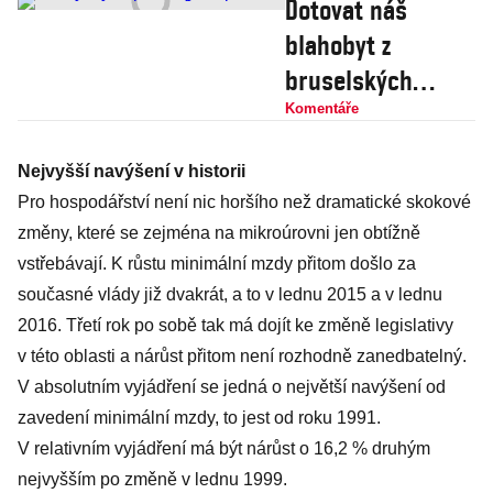
Dotovat náš
blahobyt z
bruselských
peněz je nápad
Komentáře
hodný radních z
Nejvyšší navýšení v historii
Kocourkova
Pro hospodářství není nic horšího než dramatické skokové
změny, které se zejména na mikroúrovni jen obtížně
vstřebávají. K růstu minimální mzdy přitom došlo za
současné vlády již dvakrát, a to v lednu 2015 a v lednu
2016. Třetí rok po sobě tak má dojít ke změně legislativy
v této oblasti a nárůst přitom není rozhodně zanedbatelný.
V absolutním vyjádření se jedná o největší navýšení od
zavedení minimální mzdy, to jest od roku 1991.
V relativním vyjádření má být nárůst o 16,2 % druhým
nejvyšším po změně v lednu 1999.