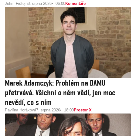
Jefim Fištejn
8. srpna 2026
06:00
Komentáře
Marek Adamczyk: Problém na DAMU
přetrvává. Všichni o něm vědí, jen moc
nevědí, co s ním
Pavlína Horáková
7. srpna 2026
18:00
Prostor X