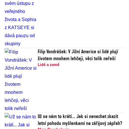
Filip Vondrášek: V Jižní Americe si lidé plují
životem mnohem lehčeji, věci tolik neřeší
Lidé a země
Už se nám to krátí... Jak si nenechat zkazit
letní pohodu myšlenkami na zářijový zápřah?