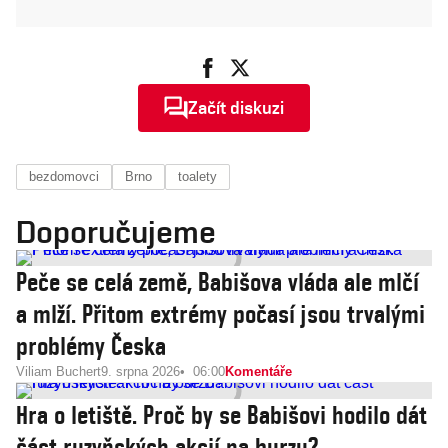
Začít diskuzi
bezdomovci
Brno
toalety
Doporučujeme
Peče se celá země, Babišova vláda ale mlčí
a mlží. Přitom extrémy počasí jsou trvalými
problémy Česka
Viliam Buchert
9. srpna 2026
06:00
Komentáře
Hra o letiště. Proč by se Babišovi hodilo dát
část ruzyňských akcií na burzu?