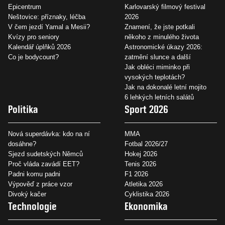
Epicentrum
Karlovarský filmový festival
Neštovice: příznaky, léčba
2026
V čem jezdí Yamal a Mesii?
Znamení, že jste potkali
Kvízy pro seniory
někoho z minulého života
Kalendář úplňků 2026
Astronomické úkazy 2026:
Co je bodycount?
zatmění slunce a další
Jak obléci miminko při
vysokých teplotách?
Jak na dokonalé letní mojito
6 lehkých letních salátů
Politika
Sport 2026
Nová superdávka: kdo na ní
MMA
dosáhne?
Fotbal 2026/27
Sjezd sudetských Němců
Hokej 2026
Proč vláda zavádí EET?
Tenis 2026
Padni komu padni
F1 2026
Výpověď z práce vzor
Atletika 2026
Divoký kačer
Cyklistika 2026
Technologie
Ekonomika