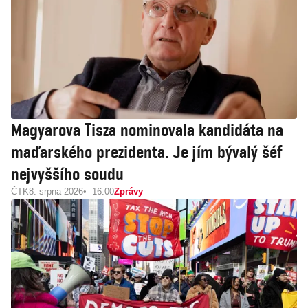
Magyarova Tisza nominovala kandidáta na
maďarského prezidenta. Je jím bývalý šéf
nejvyššího soudu
ČTK
8. srpna 2026
16:00
Zprávy