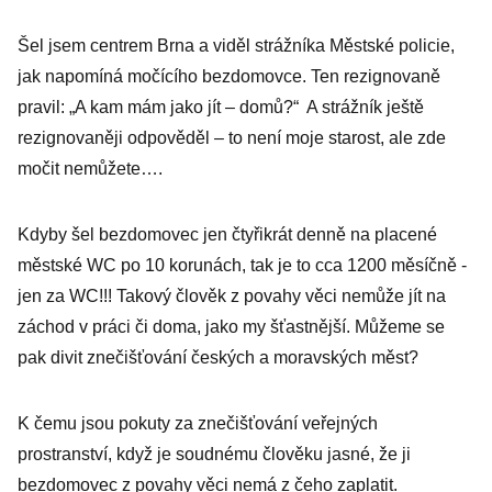
Šel jsem centrem Brna a viděl strážníka Městské policie,
jak napomíná močícího bezdomovce. Ten rezignovaně
pravil: „A kam mám jako jít – domů?“ A strážník ještě
rezignovaněji odpověděl – to není moje starost, ale zde
močit nemůžete….
Kdyby šel bezdomovec jen čtyřikrát denně na placené
městské WC po 10 korunách, tak je to cca 1200 měsíčně -
jen za WC!!! Takový člověk z povahy věci nemůže jít na
záchod v práci či doma, jako my šťastnější. Můžeme se
pak divit znečišťování českých a moravských měst?
K čemu jsou pokuty za znečišťování veřejných
prostranství, když je soudnému člověku jasné, že ji
bezdomovec z povahy věci nemá z čeho zaplatit.