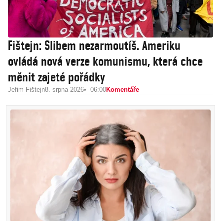
Fištejn: Slibem nezarmoutíš. Ameriku
ovládá nová verze komunismu, která chce
měnit zajeté pořádky
Jefim Fištejn
8. srpna 2026
06:00
Komentáře