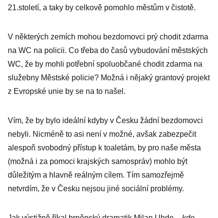
21.století, a taky by celkově pomohlo městům v čistotě.
V některých zemích mohou bezdomovci prý chodit zdarma
na WC na policii. Co třeba do časů vybudování městských
WC, že by mohli potřební spoluobčané chodit zdarma na
služebny Městské policie? Možná i nějaký grantový projekt
z Evropské unie by se na to našel.
Vím, že by bylo ideální kdyby v Česku žádní bezdomovci
nebyli. Nicméně to asi není v možné, avšak zabezpečit
alespoň svobodný přístup k toaletám, by pro naše města
(možná i za pomoci krajských samospráv) mohlo být
důležitým a hlavně reálným cílem. Tím samozřejmě
netvrdím, že v Česku nejsou jiné sociální problémy.
Jak výstižně říkal brněnský dramatik Milan Uhde –
kdo