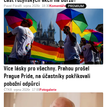
Pavel Páral
8. srpna 2026
18:30
Komentáře
Více lásky pro všechny. Prahou prošel
Prague Pride, na účastníky pokřikovali
pobožní odpůrci
ČTK
8. srpna 2026
17:00
Fotogalerie