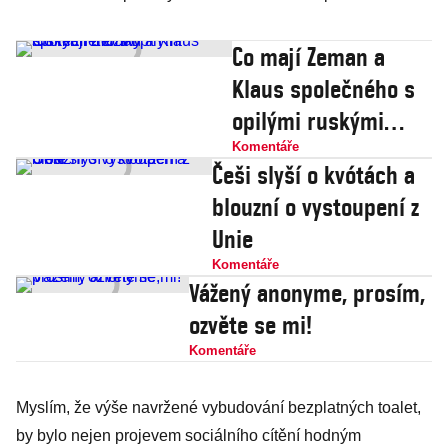
Co mají Zeman a
Klaus společného s
opilými ruskými
mužiky
Komentáře
Češi slyší o kvótách a
blouzní o vystoupení z
Unie
Komentáře
Vážený anonyme, prosím,
ozvěte se mi!
Komentáře
Myslím, že výše navržené vybudování bezplatných toalet,
by bylo nejen projevem sociálního cítění hodným