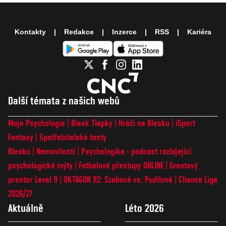
Kontakty
Redakce
Inzerce
RSS
Kariéra
Další témata z našich webů
Moje Psychologie
Blesk Tlapky
Hráči na Blesku
iSport
Fantasy
Spotřebitelské testy
Blesku
Nemovitosti
Psychologika - podcast rozbíjející
psychologické mýty
Fotbalové přestupy ONLINE
Eventový
prostor Level 9
OKTAGON 92: Szabová vs. Pudilová
Chance Liga
2026/27
Aktuálně
Léto 2026