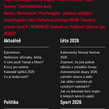
Fantasy
Spotřebitelské testy
Blesku
Nemovitosti
Psychologika - podcast rozbíjející
psychologické mýty
Fotbalové přestupy ONLINE
Eventový
prostor Level 9
OKTAGON 92: Szabová vs. Pudilová
Chance Liga
2026/27
Aktuálně
Léto 2026
Epicentrum
Karlovarský filmový festival
Neštovice: příznaky, léčba
2026
V čem jezdí Yamal a Mesii?
Znamení, že jste potkali
Kvízy pro seniory
někoho z minulého života
Kalendář úplňků 2026
Astronomické úkazy 2026:
Co je bodycount?
zatmění slunce a další
Jak obléci miminko při
vysokých teplotách?
Jak na dokonalé letní mojito
6 lehkých letních salátů
Politika
Sport 2026