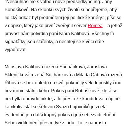
"Nesouhlasíme s volbou nové předsedkyně ing. Jany
Bobošíkové. Na sklonku svých životů si nepřejeme, aby
lidický odkaz byl předmětem její politické kariéry.", píše se
v dopise, který jako první zveřejnil server
Romea
- a jehož
pravost nám potvrdila paní Klára Kalibová. Všechny tři
signatářky jsou stařenky, a nechtějí se k věci dále
vyjadřovat.
Miloslava Kalibová rozená Suchánková, Jaroslava
Skleničková rozená Suchánková a Milada Cábová rozená
Říhová se bez ohledu na svůj pokročilý věk dopustily činu
bez ironie státnického. Pokus paní Bobošíkové, která se
nechytla opravdu nikde, a to přesto že kandidovala úplně
kamkoliv, stát se šéfovou Svazu bojovníků je zcela
evidentně jen další trapný pokus o její sebezviditelnění.
Sebezviditelnění přes mrtvé z Lidic. To je naprosto