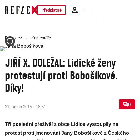
Předplatné
Reflex.cz
Komentáře
JIŘÍ X. DOLEŽAL: Lidické ženy
protestují proti Bobošíkové.
Díky!
0
·
21. srpna 2015
18:51
Tři poslední přeživší z obce Lidice vystoupily na
protest proti jmenování Jany Bobošíkové z Českého