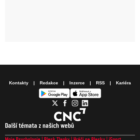
Kontakty
Redakce
Inzerce
RSS
Kariéra
Další témata z našich webů
Moje Psychologie
Blesk Tlapky
Hráči na Blesku
iSport