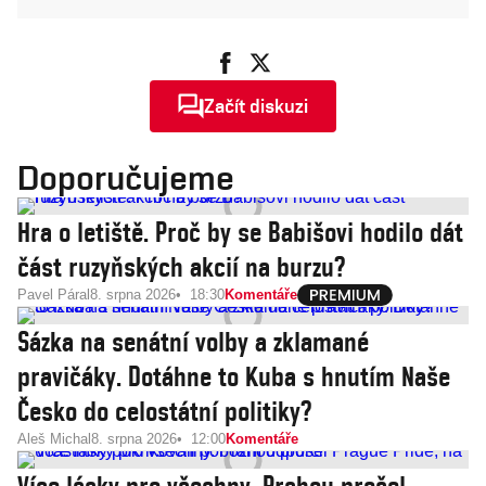
Začít diskuzi
Doporučujeme
Hra o letiště. Proč by se Babišovi hodilo dát
část ruzyňských akcií na burzu?
Pavel Páral
8. srpna 2026
18:30
Komentáře
Sázka na senátní volby a zklamané
pravičáky. Dotáhne to Kuba s hnutím Naše
Česko do celostátní politiky?
Aleš Michal
8. srpna 2026
12:00
Komentáře