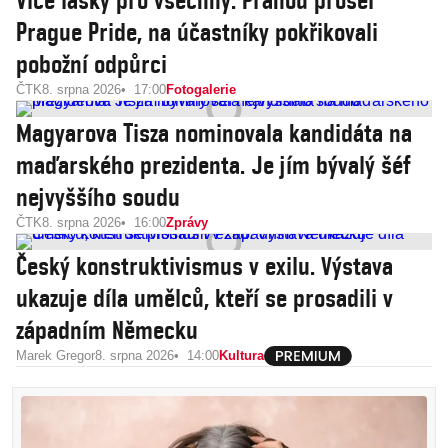
Více lásky pro všechny. Prahou prošel
Prague Pride, na účastníky pokřikovali
pobožní odpůrci
ČTK
8. srpna 2026
17:00
Fotogalerie
Magyarova Tisza nominovala kandidáta na
maďarského prezidenta. Je jím bývalý šéf
nejvyššího soudu
ČTK
8. srpna 2026
16:00
Zprávy
Český konstruktivismus v exilu. Výstava
ukazuje díla umělců, kteří se prosadili v
západním Německu
Marek Gregor
8. srpna 2026
14:00
Kultura