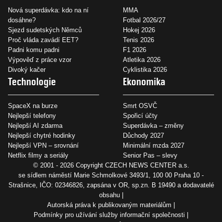
Nová superdávka: kdo na ní
MMA
dosáhne?
Fotbal 2026/27
Sjezd sudetských Němců
Hokej 2026
Proč vláda zavádí EET?
Tenis 2026
Padni komu padni
F1 2026
Výpověď z práce vzor
Atletika 2026
Divoký kačer
Cyklistika 2026
Technologie
Ekonomika
SpaceX na burze
Smrt OSVČ
Nejlepší telefony
Spořicí účty
Nejlepší AI zdarma
Superdávka – změny
Nejlepší chytré hodinky
Důchody 2027
Nejlepší VPN – srovnání
Minimální mzda 2027
Netflix filmy a seriály
Senior Pas – slevy
© 2001 - 2026 Copyright
CZECH NEWS CENTER a.s.
se sídlem náměstí Marie Schmolkové 3493/1, 100 00 Praha 10 -
Strašnice, IČO: 02346826, zapsána v OR, sp.zn. B 19490 a dodavatelé
obsahu
Autorská práva k publikovaným materiálům
Podmínky pro užívání služby informační společnosti