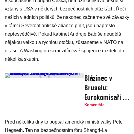
v současnosti i případ Česka, nemůže očekávat těsnější
vztahy s USA v některých bezpečnostních otázkách. Řeči
našich vládních politiků, že nakonec začneme své závazky
v rámci Severoatlantické aliance plnit, jsou naprosto
nepřesvědčivé. Pokud kabinet Andreje Babiše neudělá
nějakou velkou a rychlou otočku, zůstaneme v NATO na
ocasu. A Washington si mezitím své spojence rozdělil do
několika skupin.
Blázinec v
Bruselu:
Eurokomisaři si
stěžují na slabý
Komentáře
dojezd svých
Před několika dny to popsal americký ministr války Pete
elektroaut,
Hegseth. Ten na bezpečnostním fóru Shangri-La