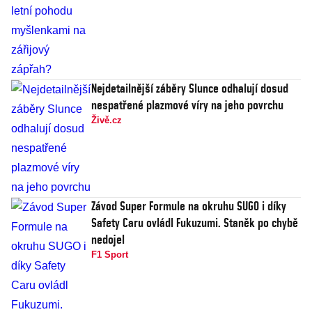
Nejdetailnější záběry Slunce odhalují dosud
nespatřené plazmové víry na jeho povrchu
Živě.cz
Závod Super Formule na okruhu SUGO i díky
Safety Caru ovládl Fukuzumi. Staněk po chybě
nedojel
F1 Sport