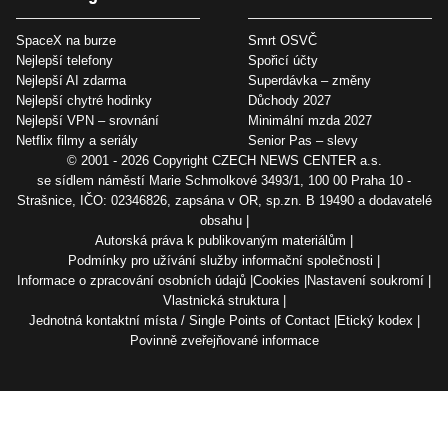
SpaceX na burze
Smrt OSVČ
Nejlepší telefony
Spořicí účty
Nejlepší AI zdarma
Superdávka – změny
Nejlepší chytré hodinky
Důchody 2027
Nejlepší VPN – srovnání
Minimální mzda 2027
Netflix filmy a seriály
Senior Pas – slevy
© 2001 - 2026 Copyright
CZECH NEWS CENTER a.s.
se sídlem náměstí Marie Schmolkové 3493/1, 100 00 Praha 10 -
Strašnice, IČO: 02346826, zapsána v OR, sp.zn. B 19490 a dodavatelé
obsahu
Autorská práva k publikovaným materiálům
Podmínky pro užívání služby informační společnosti
Informace o zpracování osobních údajů
Cookies
Nastavení soukromí
Vlastnická struktura
Jednotná kontaktní místa / Single Points of Contact
Etický kodex
Povinně zveřejňované informace