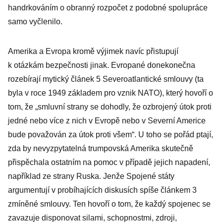
handrkováním o obranný rozpočet z podobné spolupráce
samo vyčlenilo.
Amerika a Evropa kromě výjimek navíc přistupují
k otázkám bezpečnosti jinak. Evropané donekonečna
rozebírají mytický článek 5 Severoatlantické smlouvy (ta
byla v roce 1949 základem pro vznik NATO), který hovoří o
tom, že „smluvní strany se dohodly, že ozbrojený útok proti
jedné nebo více z nich v Evropě nebo v Severní Americe
bude považován za útok proti všem“. U toho se pořád ptají,
zda by nevyzpytatelná trumpovská Amerika skutečně
přispěchala ostatním na pomoc v případě jejich napadení,
například ze strany Ruska. Jenže Spojené státy
argumentují v probíhajících diskusích spíše článkem 3
zmíněné smlouvy. Ten hovoří o tom, že každý spojenec se
zavazuje disponovat silami, schopnostmi, zdroji,