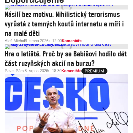
Násilí bez motivu. Nihilistický terorismus
vyrůstá z temných koutů internetu a míří i
na malé děti
Aleš Michal
9. srpna 2026
12:00
Komentáře
Hra o letiště. Proč by se Babišovi hodilo dát
část ruzyňských akcií na burzu?
Pavel Páral
8. srpna 2026
18:30
Komentáře