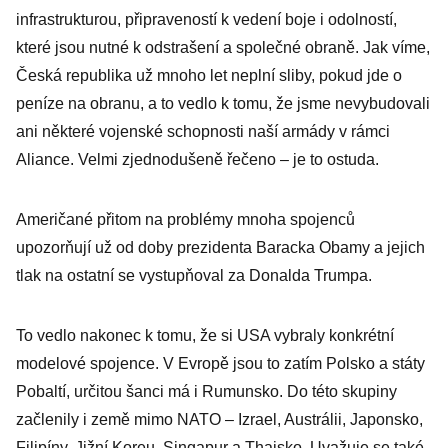
infrastrukturou, připraveností k vedení boje i odolností,
které jsou nutné k odstrašení a společné obraně. Jak víme,
Česká republika už mnoho let neplní sliby, pokud jde o
peníze na obranu, a to vedlo k tomu, že jsme nevybudovali
ani některé vojenské schopnosti naší armády v rámci
Aliance. Velmi zjednodušeně řečeno – je to ostuda.
Američané přitom na problémy mnoha spojenců
upozorňují už od doby prezidenta Baracka Obamy a jejich
tlak na ostatní se vystupňoval za Donalda Trumpa.
To vedlo nakonec k tomu, že si USA vybraly konkrétní
modelové spojence. V Evropě jsou to zatím Polsko a státy
Pobaltí, určitou šanci má i Rumunsko. Do této skupiny
začlenily i země mimo NATO – Izrael, Austrálii, Japonsko,
Filipíny, Jižní Koreu, Singapur a Thajsko. Uvažuje se také