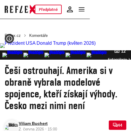
Předplatné
Reflex.cz
Komentáře
12
Fotogalerie
Češi ostrouhají. Amerika si v
obraně vybrala modelové
spojence, kteří získají výhody.
Česko mezi nimi není
Viliam Buchert
44
·
2. června 2026
15:00