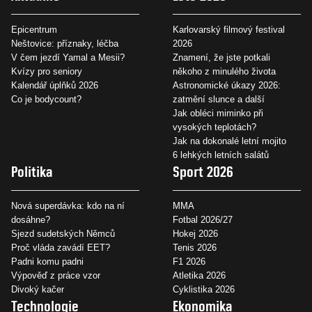
Epicentrum
Karlovarský filmový festival
Neštovice: příznaky, léčba
2026
V čem jezdí Yamal a Mesii?
Znamení, že jste potkali
Kvízy pro seniory
někoho z minulého života
Kalendář úplňků 2026
Astronomické úkazy 2026:
Co je bodycount?
zatmění slunce a další
Jak obléci miminko při
vysokých teplotách?
Jak na dokonalé letní mojito
6 lehkých letních salátů
Politika
Sport 2026
Nová superdávka: kdo na ní
MMA
dosáhne?
Fotbal 2026/27
Sjezd sudetských Němců
Hokej 2026
Proč vláda zavádí EET?
Tenis 2026
Padni komu padni
F1 2026
Výpověď z práce vzor
Atletika 2026
Divoký kačer
Cyklistika 2026
Technologie
Ekonomika