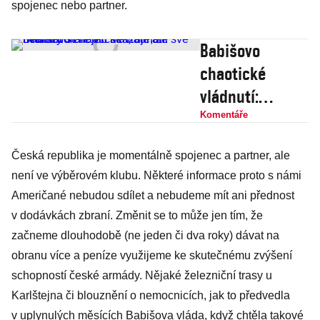
spojenec nebo partner.
Babišovo
chaotické
vládnutí:
Premiér stále
Komentáře
víc ukazuje, že
Česká republika je momentálně spojenec a partner, ale
neumí řídit
není ve výběrovém klubu. Některé informace proto s námi
nejen stát, ale
Američané nebudou sdílet a nebudeme mít ani přednost
ani své
v dodávkách zbraní. Změnit se to může jen tím, že
ministry
začneme dlouhodobě (ne jeden či dva roky) dávat na
obranu více a peníze využijeme ke skutečnému zvýšení
schopností české armády. Nějaké železniční trasy u
Karlštejna či blouznění o nemocnicích, jak to předvedla
v uplynulých měsících Babišova vláda, když chtěla takové