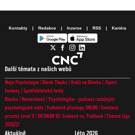
Kontakty
Redakce
Inzerce
RSS
Kariéra
Další témata z našich webů
Moje Psychologie
Blesk Tlapky
Hráči na Blesku
iSport
Fantasy
Spotřebitelské testy
Blesku
Nemovitosti
Psychologika - podcast rozbíjející
psychologické mýty
Fotbalové přestupy ONLINE
Eventový
prostor Level 9
OKTAGON 92: Szabová vs. Pudilová
Chance Liga
2026/27
Aktuálně
Léto 2026