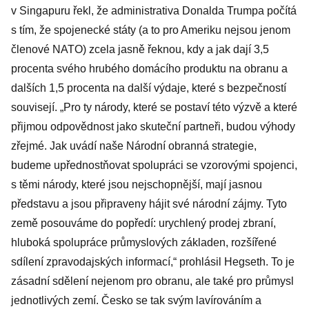
sami je ale
v Singapuru řekl, že administrativa Donalda Trumpa počítá
lidem vnucují
s tím, že spojenecké státy (a to pro Ameriku nejsou jenom
členové NATO) zcela jasně řeknou, kdy a jak dají 3,5
procenta svého hrubého domácího produktu na obranu a
dalších 1,5 procenta na další výdaje, které s bezpečností
souvisejí. „Pro ty národy, které se postaví této výzvě a které
přijmou odpovědnost jako skuteční partneři, budou výhody
zřejmé. Jak uvádí naše Národní obranná strategie,
budeme upřednostňovat spolupráci se vzorovými spojenci,
s těmi národy, které jsou nejschopnější, mají jasnou
představu a jsou připraveny hájit své národní zájmy. Tyto
země posouváme do popředí: urychlený prodej zbraní,
hluboká spolupráce průmyslových základen, rozšířené
sdílení zpravodajských informací,“ prohlásil Hegseth. To je
zásadní sdělení nejenom pro obranu, ale také pro průmysl
jednotlivých zemí. Česko se tak svým lavírováním a