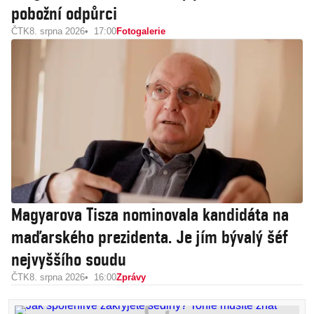
pobožní odpůrci
ČTK
8. srpna 2026
17:00
Fotogalerie
Magyarova Tisza nominovala kandidáta na
maďarského prezidenta. Je jím bývalý šéf
nejvyššího soudu
ČTK
8. srpna 2026
16:00
Zprávy