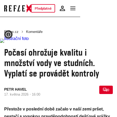
Předplatné
Reflex.cz
Komentáře
Počasí ohrožuje kvalitu i
množství vody ve studních.
Vyplatí se provádět kontroly
PETR HAVEL
0
·
17. května 2026
16:00
Přestože v poslední době začalo v naší zemi pršet,
nestačí s vysokou pravděpodobností dešťové srážky