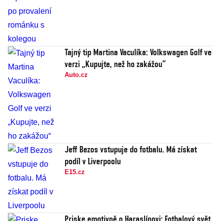
Tajný tip Martina Vaculíka: Volkswagen Golf ve
verzi „Kupujte, než ho zakážou“
Auto.cz
Jeff Bezos vstupuje do fotbalu. Má získat
podíl v Liverpoolu
E15.cz
Priske emotivně o Haraslínovi: Fotbalový svět