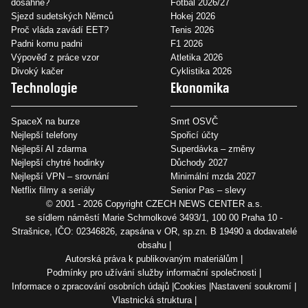
dosáhne?
Fotbal 2026/27
Sjezd sudetských Němců
Hokej 2026
Proč vláda zavádí EET?
Tenis 2026
Padni komu padni
F1 2026
Výpověď z práce vzor
Atletika 2026
Divoký kačer
Cyklistika 2026
Technologie
Ekonomika
SpaceX na burze
Smrt OSVČ
Nejlepší telefony
Spořicí účty
Nejlepší AI zdarma
Superdávka – změny
Nejlepší chytré hodinky
Důchody 2027
Nejlepší VPN – srovnání
Minimální mzda 2027
Netflix filmy a seriály
Senior Pas – slevy
© 2001 - 2026 Copyright
CZECH NEWS CENTER a.s.
se sídlem náměstí Marie Schmolkové 3493/1, 100 00 Praha 10 -
Strašnice, IČO: 02346826, zapsána v OR, sp.zn. B 19490 a dodavatelé
obsahu
Autorská práva k publikovaným materiálům
Podmínky pro užívání služby informační společnosti
Informace o zpracování osobních údajů
Cookies
Nastavení soukromí
Vlastnická struktura