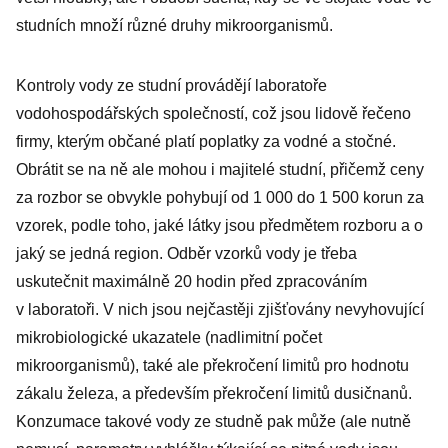
studních množí různé druhy mikroorganismů.
Kontroly vody ze studní provádějí laboratoře
vodohospodářských společností, což jsou lidově řečeno
firmy, kterým občané platí poplatky za vodné a stočné.
Obrátit se na ně ale mohou i majitelé studní, přičemž ceny
za rozbor se obvykle pohybují od 1 000 do 1 500 korun za
vzorek, podle toho, jaké látky jsou předmětem rozboru a o
jaký se jedná region. Odběr vzorků vody je třeba
uskutečnit maximálně 20 hodin před zpracováním
v laboratoři. V nich jsou nejčastěji zjišťovány nevyhovující
mikrobiologické ukazatele (nadlimitní počet
mikroorganismů), také ale překročení limitů pro hodnotu
zákalu železa, a především překročení limitů dusičnanů.
Konzumace takové vody ze studně pak může (ale nutně