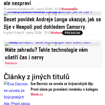
ale nespraví
Ekaterina Kanakova
10. srpna 2026
12:00
Komentáře
Deset povídek Andreje Longa ukazuje, jak se
žije v Neapoli pod dohledem Camorry
Kryštof Eder
10. srpna 2026
20:00
Kultura
Máte zahradu? Tahle technologie vám
ušetří čas i nervy
Reklama
Články z jiných titulů
Eva Decroix se ozvala ze švýcarských Alp:
První slova po provalení románku s kolegou
Blesk.cz