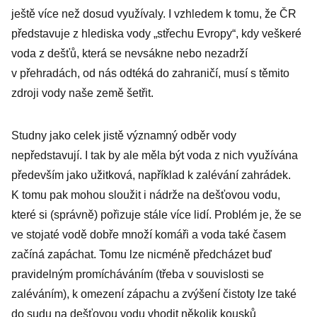
ještě více než dosud využívaly. I vzhledem k tomu, že ČR
představuje z hlediska vody „střechu Evropy“, kdy veškeré
voda z dešťů, která se nevsákne nebo nezadrží
v přehradách, od nás odtéká do zahraničí, musí s těmito
zdroji vody naše země šetřit.
Studny jako celek jistě významný odběr vody
nepředstavují. I tak by ale měla být voda z nich využívána
především jako užitková, například k zalévání zahrádek.
K tomu pak mohou sloužit i nádrže na dešťovou vodu,
které si (správně) pořizuje stále více lidí. Problém je, že se
ve stojaté vodě dobře množí komáři a voda také časem
začíná zapáchat. Tomu lze nicméně předcházet buď
pravidelným promícháváním (třeba v souvislosti se
zaléváním), k omezení zápachu a zvýšení čistoty lze také
do sudu na dešťovou vodu vhodit několik kousků