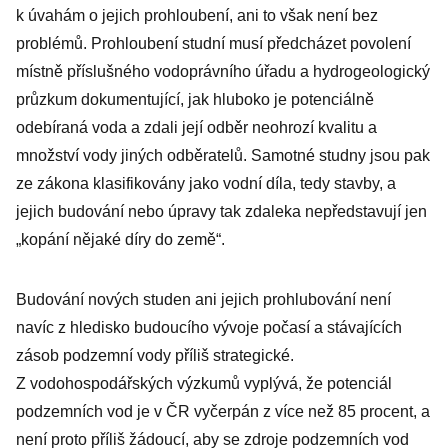
trapas
k úvahám o jejich prohloubení, ani to však není bez
problémů. Prohloubení studní musí předcházet povolení
místně příslušného vodoprávního úřadu a hydrogeologický
průzkum dokumentující, jak hluboko je potenciálně
odebíraná voda a zdali její odběr neohrozí kvalitu a
množství vody jiných odběratelů. Samotné studny jsou pak
ze zákona klasifikovány jako vodní díla, tedy stavby, a
jejich budování nebo úpravy tak zdaleka nepředstavují jen
„kopání nějaké díry do země“.
Budování nových studen ani jejich prohlubování není
navíc z hledisko budoucího vývoje počasí a stávajících
zásob podzemní vody příliš strategické.
Z vodohospodářských výzkumů vyplývá, že potenciál
podzemních vod je v ČR vyčerpán z více než 85 procent, a
není proto příliš žádoucí, aby se zdroje podzemních vod