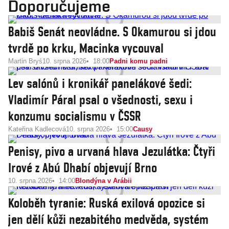
Doporučujeme
Babiš Senát neovládne. S Okamurou si jdou
tvrdě po krku, Macinka vycouval
Martin Bryś
10. srpna 2026
18:00
Padni komu padni
Lev salónů i kronikář panelákové šedi:
Vladimír Páral psal o všednosti, sexu i
konzumu socialismu v ČSSR
Kateřina Kadlecová
10. srpna 2026
15:00
Causy
Penisy, pivo a urvaná hlava Jezulátka: Čtyři
Irové z Abú Dhabí objevují Brno
10. srpna 2026
14:00
Blondýna v Arábii
Koloběh tyranie: Ruská exilová opozice si
jen dělí kůži nezabitého medvěda, systém