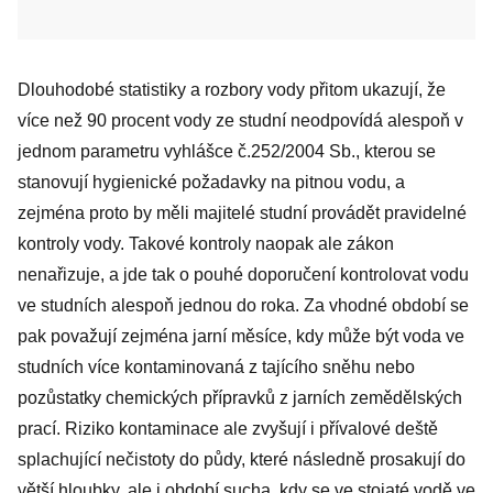
Dlouhodobé statistiky a rozbory vody přitom ukazují, že
více než 90 procent vody ze studní neodpovídá alespoň v
jednom parametru vyhlášce č.252/2004 Sb., kterou se
stanovují hygienické požadavky na pitnou vodu, a
zejména proto by měli majitelé studní provádět pravidelné
kontroly vody. Takové kontroly naopak ale zákon
nenařizuje, a jde tak o pouhé doporučení kontrolovat vodu
ve studních alespoň jednou do roka. Za vhodné období se
pak považují zejména jarní měsíce, kdy může být voda ve
studních více kontaminovaná z tajícího sněhu nebo
pozůstatky chemických přípravků z jarních zemědělských
prací. Riziko kontaminace ale zvyšují i přívalové deště
splachující nečistoty do půdy, které následně prosakují do
větší hloubky, ale i období sucha, kdy se ve stojaté vodě ve