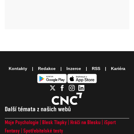
Kontakty
Redakce
Inzerce
RSS
Kariéra
Další témata z našich webů
Moje Psychologie
Blesk Tlapky
Hráči na Blesku
iSport
Fantasy
Spotřebitelské testy