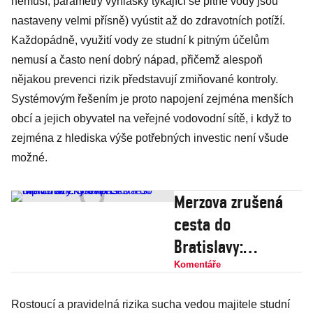
nemusí, parametry vyhlášky týkající se pitné vody jsou
nastaveny velmi přísně) vyústit až do zdravotních potíží.
Každopádně, využití vody ze studní k pitným účelům
nemusí a často není dobrý nápad, přičemž alespoň
nějakou prevenci rizik představují zmiňované kontroly.
Systémovým řešením je proto napojení zejména menších
obcí a jejich obyvatel na veřejné vodovodní sítě, i když to
zejména z hlediska výše potřebných investic není všude
možné.
Merzova zrušená
cesta do
Bratislavy:
Slovensko řeší
Komentáře
diplomatický
Rostoucí a pravidelná rizika sucha vedou majitele studní