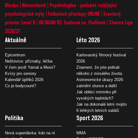
Blesku
Nemovitosti
Psychologika - podcast rozbíjející
psychologické mýty
Fotbalové přestupy ONLINE
Eventový
prostor Level 9
OKTAGON 92: Szabová vs. Pudilová
Chance Liga
2026/27
Aktuálně
Léto 2026
Epicentrum
Karlovarský filmový festival
Neštovice: příznaky, léčba
2026
V čem jezdí Yamal a Mesii?
Znamení, že jste potkali
Kvízy pro seniory
někoho z minulého života
Kalendář úplňků 2026
Astronomické úkazy 2026:
Co je bodycount?
zatmění slunce a další
Jak obléci miminko při
vysokých teplotách?
Jak na dokonalé letní mojito
6 lehkých letních salátů
Politika
Sport 2026
Nová superdávka: kdo na ní
MMA