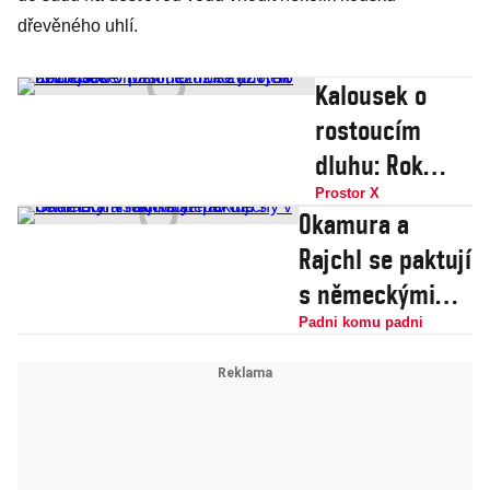
dřevěného uhlí.
Kalousek o
rostoucím
dluhu: Rok
2027 bude
Prostor X
Okamura a
horší než rok
Rajchl se paktují
2026. To už
s německými
nejsou v pasti,
radikály. Pro
Padni komu padni
to už se jim jen
Čechy v
nechce
Sudetech však
neudělali nic