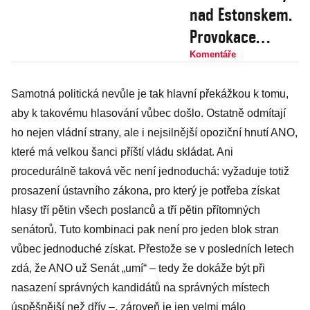
nad Estonskem.
Provokace
Kremlu
Komentáře
pokračují a
Samotná politická nevůle je tak hlavní překážkou k tomu,
Putinova pátá
aby k takovému hlasování vůbec došlo. Ostatně odmítají
kolona jen kvete
ho nejen vládní strany, ale i nejsilnější opoziční hnutí ANO,
které má velkou šanci příští vládu skládat. Ani
procedurálně taková věc není jednoduchá: vyžaduje totiž
prosazení ústavního zákona, pro který je potřeba získat
hlasy tří pětin všech poslanců a tří pětin přítomných
senátorů. Tuto kombinaci pak není pro jeden blok stran
vůbec jednoduché získat. Přestože se v posledních letech
zdá, že ANO už Senát „umí“ – tedy že dokáže být při
nasazení správných kandidátů na správných místech
úspěšnější než dřív –, zároveň je jen velmi málo