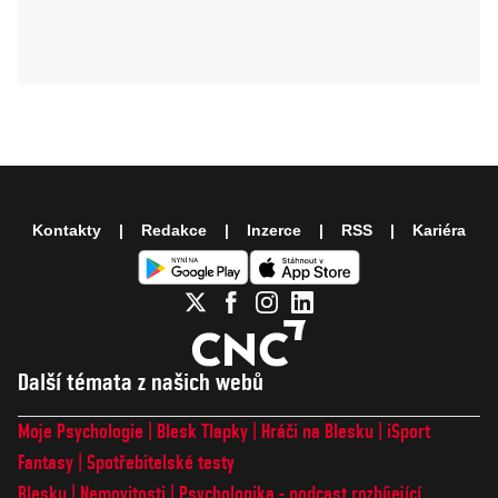
Kontakty
Redakce
Inzerce
RSS
Kariéra
Další témata z našich webů
Moje Psychologie
Blesk Tlapky
Hráči na Blesku
iSport
Fantasy
Spotřebitelské testy
Blesku
Nemovitosti
Psychologika - podcast rozbíjející