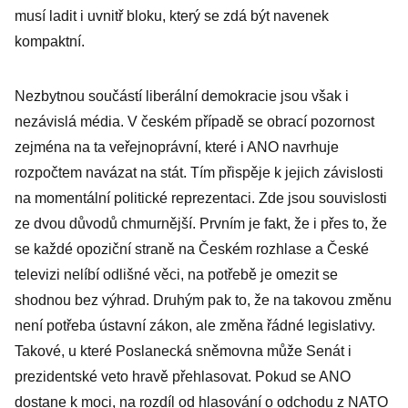
musí ladit i uvnitř bloku, který se zdá být navenek
kompaktní.
Nezbytnou součástí liberální demokracie jsou však i
nezávislá média. V českém případě se obrací pozornost
zejména na ta veřejnoprávní, které i ANO navrhuje
rozpočtem navázat na stát. Tím přispěje k jejich závislosti
na momentální politické reprezentaci. Zde jsou souvislosti
ze dvou důvodů chmurnější. Prvním je fakt, že i přes to, že
se každé opoziční straně na Českém rozhlase a České
televizi nelíbí odlišné věci, na potřebě je omezit se
shodnou bez výhrad. Druhým pak to, že na takovou změnu
není potřeba ústavní zákon, ale změna řádné legislativy.
Takové, u které Poslanecká sněmovna může Senát i
prezidentské veto hravě přehlasovat. Pokud se ANO
dostane k moci, na rozdíl od hlasování o odchodu z NATO