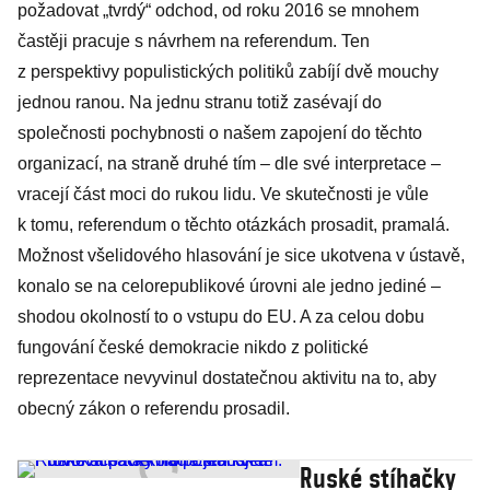
požadovat „tvrdý“ odchod, od roku 2016 se mnohem
častěji pracuje s návrhem na referendum. Ten
z perspektivy populistických politiků zabíjí dvě mouchy
jednou ranou. Na jednu stranu totiž zasévají do
společnosti pochybnosti o našem zapojení do těchto
organizací, na straně druhé tím – dle své interpretace –
vracejí část moci do rukou lidu. Ve skutečnosti je vůle
k tomu, referendum o těchto otázkách prosadit, pramalá.
Možnost všelidového hlasování je sice ukotvena v ústavě,
konalo se na celorepublikové úrovni ale jedno jediné –
shodou okolností to o vstupu do EU. A za celou dobu
fungování české demokracie nikdo z politické
reprezentace nevyvinul dostatečnou aktivitu na to, aby
obecný zákon o referendu prosadil.
Ruské stíhačky