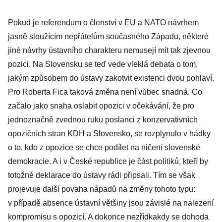
Pokud je referendum o členství v EU a NATO návrhem
jasně sloužícím nepřátelům současného Západu, některé
jiné návrhy ústavního charakteru nemusejí mít tak zjevnou
pozici. Na Slovensku se teď vede vleklá debata o tom,
jakým způsobem do ústavy zakotvit existenci dvou pohlaví.
Pro Roberta Fica taková změna není vůbec snadná. Co
začalo jako snaha oslabit opozici v očekávání, že pro
jednoznačně zvednou ruku poslanci z konzervativních
opozičních stran KDH a Slovensko, se rozplynulo v hádky
o to, kdo z opozice se chce podílet na ničení slovenské
demokracie. A i v České republice je část politiků, kteří by
totožné deklarace do ústavy rádi připsali. Tím se však
projevuje další povaha nápadů na změny tohoto typu:
v případě absence ústavní většiny jsou závislé na nalezení
kompromisu s opozicí. A dokonce nezřídkakdy se dohoda