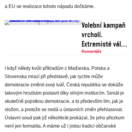
a EU se realizace tohoto nápadu dočkáme.
Volební kampaň
vrcholí.
Extremisté válčí
mezi sebou a
Komentáře
všichni naivně
I když někdy kvůli příkladům z Maďarska, Polska a
slibují, že
Slovenska mrazí při představě, jak rychle může
pohlídají Babiše
demokracie změnit svoji tvář, Česká republika se dokáže
takovým hrozbám postavit díky silným institucím. Senát je
skutečně pojistkou demokracie, a to především tím, jak je
složen, a protože se nedá u ústavních změn přehlasovat.
Ústavní soud pak již několikrát prokázal, že jeho přezkum
není jen formalita. A máme už i jistou tradici občanské