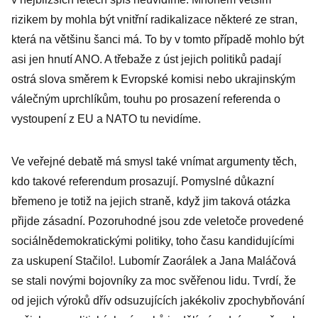
rizikem by mohla být vnitřní radikalizace některé ze stran,
která na většinu šanci má. To by v tomto případě mohlo být
asi jen hnutí ANO. A třebaže z úst jejich politiků padají
ostrá slova směrem k Evropské komisi nebo ukrajinským
válečným uprchlíkům, touhu po prosazení referenda o
vystoupení z EU a NATO tu nevidíme.
Ve veřejné debatě má smysl také vnímat argumenty těch,
kdo takové referendum prosazují. Pomyslné důkazní
břemeno je totiž na jejich straně, když jim taková otázka
přijde zásadní. Pozoruhodné jsou zde veletoče provedené
sociálnědemokratickými politiky, toho času kandidujícími
za uskupení Stačilo!. Lubomír Zaorálek a Jana Maláčová
se stali novými bojovníky za moc svěřenou lidu. Tvrdí, že
od jejich výroků dřív odsuzujících jakékoliv zpochybňování