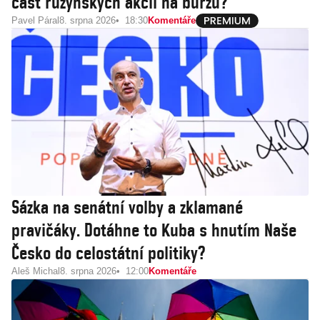
část ruzyňských akcií na burzu?
Pavel Páral
8. srpna 2026
18:30
Komentáře
Sázka na senátní volby a zklamané
pravičáky. Dotáhne to Kuba s hnutím Naše
Česko do celostátní politiky?
Aleš Michal
8. srpna 2026
12:00
Komentáře