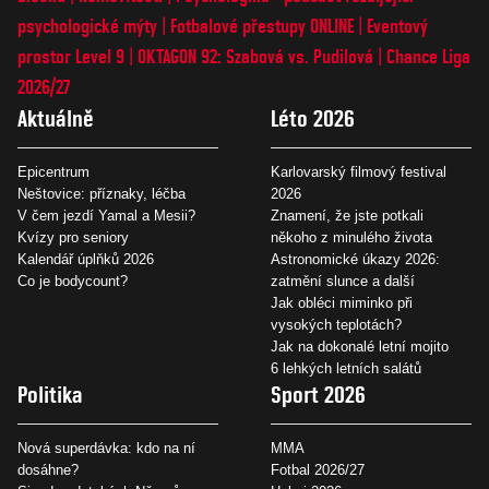
psychologické mýty
Fotbalové přestupy ONLINE
Eventový
prostor Level 9
OKTAGON 92: Szabová vs. Pudilová
Chance Liga
2026/27
Aktuálně
Léto 2026
Epicentrum
Karlovarský filmový festival
Neštovice: příznaky, léčba
2026
V čem jezdí Yamal a Mesii?
Znamení, že jste potkali
Kvízy pro seniory
někoho z minulého života
Kalendář úplňků 2026
Astronomické úkazy 2026:
Co je bodycount?
zatmění slunce a další
Jak obléci miminko při
vysokých teplotách?
Jak na dokonalé letní mojito
6 lehkých letních salátů
Politika
Sport 2026
Nová superdávka: kdo na ní
MMA
dosáhne?
Fotbal 2026/27