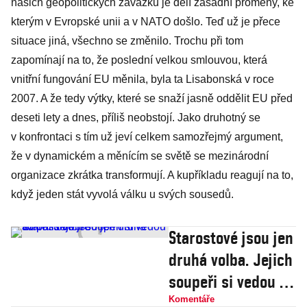
našich geopolitických závazků je dělí zásadní proměny, ke
kterým v Evropské unii a v NATO došlo. Teď už je přece
situace jiná, všechno se změnilo. Trochu při tom
zapomínají na to, že poslední velkou smlouvou, která
vnitřní fungování EU měnila, byla ta Lisabonská v roce
2007. A že tedy výtky, které se snaží jasně oddělit EU před
deseti lety a dnes, příliš neobstojí. Jako druhotný se
v konfrontaci s tím už jeví celkem samozřejmý argument,
že v dynamickém a měnícím se světě se mezinárodní
organizace zkrátka transformují. A kupříkladu reagují na to,
když jeden stát vyvolá válku u svých sousedů.
Starostové jsou jen
druhá volba. Jejich
soupeři si vedou až
příliš dobře
Komentáře