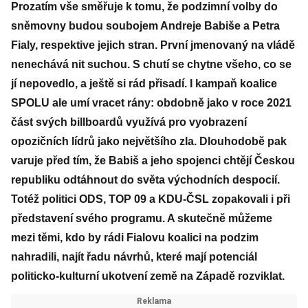
Prozatím vše směřuje k tomu, že podzimní volby do
sněmovny budou soubojem Andreje Babiše a Petra
Fialy, respektive jejich stran. První jmenovaný na vládě
nenechává nit suchou. S chutí se chytne všeho, co se
jí nepovedlo, a ještě si rád přisadí. I kampaň koalice
SPOLU ale umí vracet rány: obdobně jako v roce 2021
část svých billboardů využívá pro vyobrazení
opozičních lídrů jako největšího zla. Dlouhodobě pak
varuje před tím, že Babiš a jeho spojenci chtějí Českou
republiku odtáhnout do světa východních despocií.
Totéž politici ODS, TOP 09 a KDU-ČSL zopakovali i při
představení svého programu. A skutečně můžeme
mezi těmi, kdo by rádi Fialovu koalici na podzim
nahradili, najít řadu návrhů, které mají potenciál
politicko-kulturní ukotvení země na Západě rozviklat.