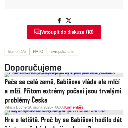
Vstoupit do diskuze (18)
komentáře
NATO
Evropská unie
Doporučujeme
Peče se celá země, Babišova vláda ale mlčí
a mlží. Přitom extrémy počasí jsou trvalými
problémy Česka
Viliam Buchert
9. srpna 2026
06:00
Komentáře
Hra o letiště. Proč by se Babišovi hodilo dát