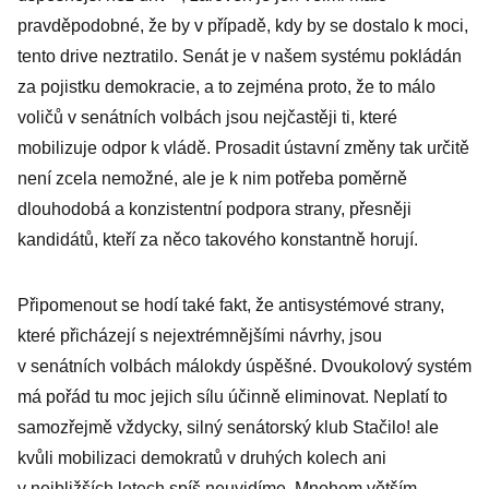
pravděpodobné, že by v případě, kdy by se dostalo k moci,
tento drive neztratilo. Senát je v našem systému pokládán
za pojistku demokracie, a to zejména proto, že to málo
voličů v senátních volbách jsou nejčastěji ti, které
mobilizuje odpor k vládě. Prosadit ústavní změny tak určitě
není zcela nemožné, ale je k nim potřeba poměrně
dlouhodobá a konzistentní podpora strany, přesněji
kandidátů, kteří za něco takového konstantně horují.
Připomenout se hodí také fakt, že antisystémové strany,
které přicházejí s nejextrémnějšími návrhy, jsou
v senátních volbách málokdy úspěšné. Dvoukolový systém
má pořád tu moc jejich sílu účinně eliminovat. Neplatí to
samozřejmě vždycky, silný senátorský klub Stačilo! ale
kvůli mobilizaci demokratů v druhých kolech ani
v nejbližších letech spíš neuvidíme. Mnohem větším