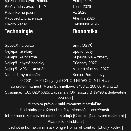
Sjezd sudetských Němců
Hokej 2026
Proč vláda zavádí EET?
Tenis 2026
Padni komu padni
F1 2026
Výpověď z práce vzor
Atletika 2026
Divoký kačer
Cyklistika 2026
Technologie
Ekonomika
SpaceX na burze
Smrt OSVČ
Nejlepší telefony
Spořicí účty
Nejlepší AI zdarma
Superdávka – změny
Nejlepší chytré hodinky
Důchody 2027
Nejlepší VPN – srovnání
Minimální mzda 2027
Netflix filmy a seriály
Senior Pas – slevy
© 2001 - 2026 Copyright
CZECH NEWS CENTER a.s.
se sídlem náměstí Marie Schmolkové 3493/1, 100 00 Praha 10 -
Strašnice, IČO: 02346826, zapsána v OR, sp.zn. B 19490 a dodavatelé
obsahu
Autorská práva k publikovaným materiálům
Podmínky pro užívání služby informační společnosti
Informace o zpracování osobních údajů
Cookies
Nastavení soukromí
Vlastnická struktura
Jednotná kontaktní místa / Single Points of Contact
Etický kodex