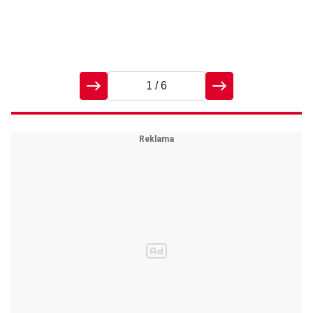
pr
pr
1
/ 6