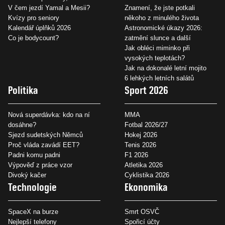
V čem jezdí Yamal a Mesii?
Znamení, že jste potkali
Kvízy pro seniory
někoho z minulého života
Kalendář úplňků 2026
Astronomické úkazy 2026:
Co je bodycount?
zatmění slunce a další
Jak obléci miminko při
vysokých teplotách?
Jak na dokonalé letní mojito
6 lehkých letních salátů
Politika
Sport 2026
Nová superdávka: kdo na ní
MMA
dosáhne?
Fotbal 2026/27
Sjezd sudetských Němců
Hokej 2026
Proč vláda zavádí EET?
Tenis 2026
Padni komu padni
F1 2026
Výpověď z práce vzor
Atletika 2026
Divoký kačer
Cyklistika 2026
Technologie
Ekonomika
SpaceX na burze
Smrt OSVČ
Nejlepší telefony
Spořicí účty