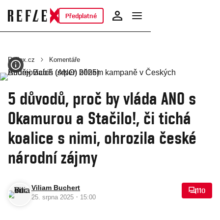
Předplatné
Reflex.cz
Komentáře
5 důvodů, proč by vláda ANO s
Okamurou a Stačilo!, či tichá
koalice s nimi, ohrozila české
národní zájmy
Viliam Buchert
110
·
25. srpna 2025
15:00