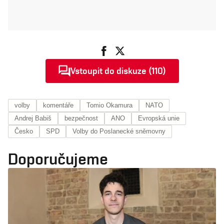
Vstoupit do diskuze (110)
volby
komentáře
Tomio Okamura
NATO
Andrej Babiš
bezpečnost
ANO
Evropská unie
Česko
SPD
Volby do Poslanecké sněmovny
Doporučujeme