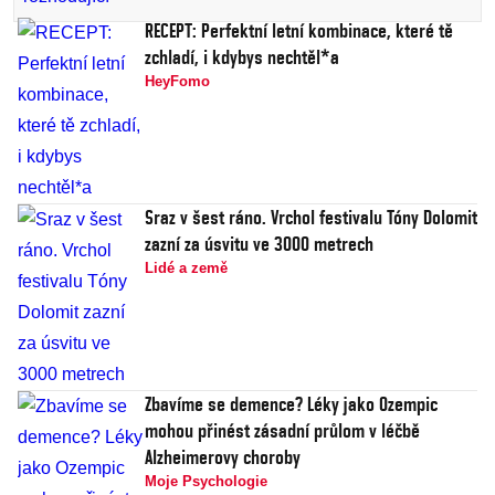
RECEPT: Perfektní letní kombinace, které tě
zchladí, i kdybys nechtěl*a
HeyFomo
Sraz v šest ráno. Vrchol festivalu Tóny Dolomit
zazní za úsvitu ve 3000 metrech
Lidé a země
Zbavíme se demence? Léky jako Ozempic
mohou přinést zásadní průlom v léčbě
Alzheimerovy choroby
Moje Psychologie