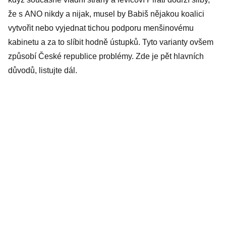
že s ANO nikdy a nijak, musel by Babiš nějakou koalici
ex
vytvořit nebo vyjednat tichou podporu menšinovému
vy
kabinetu a za to slíbit hodně ústupků. Tyto varianty ovšem
od
způsobí České republice problémy. Zde je pět hlavních
ta
důvodů, listujte dál.
vě
Se
Če
ne
ge
sp
Čí
ne
Ra
od
SP
Ko