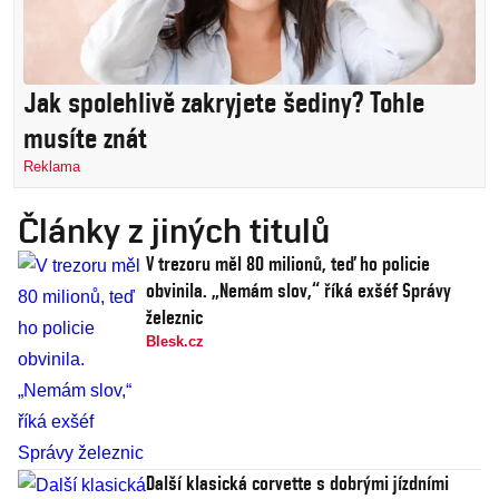
Jak spolehlivě zakryjete šediny? Tohle
musíte znát
Reklama
Články z jiných titulů
V trezoru měl 80 milionů, teď ho policie
obvinila. „Nemám slov,“ říká exšéf Správy
železnic
Blesk.cz
Další klasická corvette s dobrými jízdními