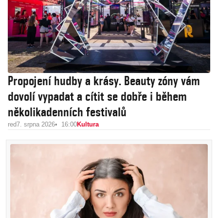
Propojení hudby a krásy. Beauty zóny vám
dovolí vypadat a cítit se dobře i během
několikadenních festivalů
red
7. srpna 2026
16:00
Kultura