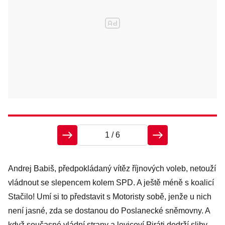
1
/ 6
O
Andrej Babiš, předpokládaný vítěz říjnových voleb, netouží
vládnout se slepencem kolem SPD. A ještě méně s koalicí
Stačilo! Umí si to představit s Motoristy sobě, jenže u nich
není jasné, zda se dostanou do Poslanecké sněmovny. A
když současné vládní strany a levicoví Piráti dodrží sliby,
Li