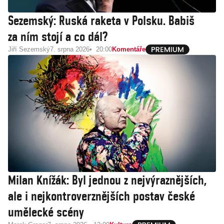
Sezemský: Ruská raketa v Polsku. Babiš
za ním stojí a co dál?
Jiří Sezemský
7. srpna 2026
20:00
Komentáře
Milan Knížák: Byl jednou z nejvýraznějších,
ale i nejkontroverznějších postav české
umělecké scény