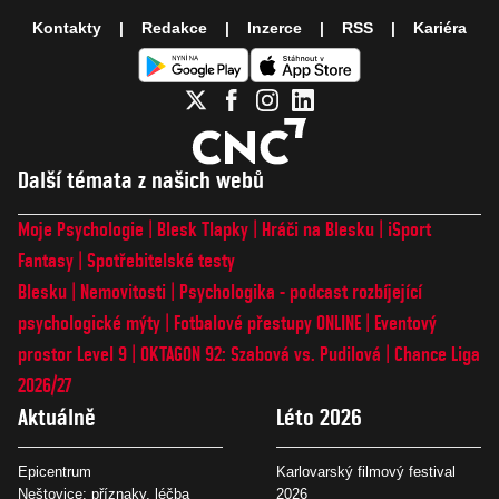
Kontakty
Redakce
Inzerce
RSS
Kariéra
Další témata z našich webů
Moje Psychologie
Blesk Tlapky
Hráči na Blesku
iSport
Fantasy
Spotřebitelské testy
Blesku
Nemovitosti
Psychologika - podcast rozbíjející
psychologické mýty
Fotbalové přestupy ONLINE
Eventový
prostor Level 9
OKTAGON 92: Szabová vs. Pudilová
Chance Liga
2026/27
Aktuálně
Léto 2026
Epicentrum
Karlovarský filmový festival
Neštovice: příznaky, léčba
2026