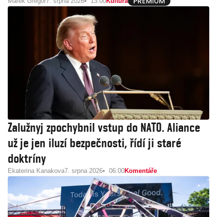
Marek Gregor
7. srpna 2026
13:00
Kultura
Zalužnyj zpochybnil vstup do NATO. Aliance
už je jen iluzí bezpečnosti, řídí ji staré
doktríny
Ekaterina Kanakova
7. srpna 2026
06:00
Komentáře