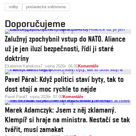
volby
poslanecká sněmovna
Doporučujeme
Zalužnyj zpochybnil vstup do NATO. Aliance
už je jen iluzí bezpečnosti, řídí ji staré
doktríny
Ekaterina Kanakova
7. srpna 2026
06:00
Komentáře
Pavel Páral: Když politici staví byty, tak to
dost stojí a moc rychle to nejde
Pavel Páral
7. srpna 2026
07:00
Komentáře
Marek Adamczyk: Jsem z něj zklamaný.
Klempíř si hraje na ministra. Nestačí se tak
tvářit, musí zamakat