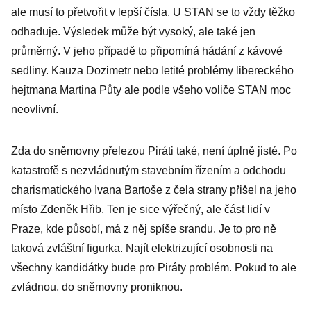
ale musí to přetvořit v lepší čísla. U STAN se to vždy těžko
odhaduje. Výsledek může být vysoký, ale také jen
průměrný. V jeho případě to připomíná hádání z kávové
sedliny. Kauza Dozimetr nebo letité problémy libereckého
hejtmana Martina Půty ale podle všeho voliče STAN moc
neovlivní.
Zda do sněmovny přelezou Piráti také, není úplně jisté. Po
katastrofě s nezvládnutým stavebním řízením a odchodu
charismatického Ivana Bartoše z čela strany přišel na jeho
místo Zdeněk Hřib. Ten je sice výřečný, ale část lidí v
Praze, kde působí, má z něj spíše srandu. Je to pro ně
taková zvláštní figurka. Najít elektrizující osobnosti na
všechny kandidátky bude pro Piráty problém. Pokud to ale
zvládnou, do sněmovny proniknou.