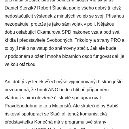
Daniel Sterzik? Robert Šlachta podle všeho dobrý (i když
nedostačující) výsledek z minulých voleb se svojí Přísahou
nezopakuje, protože je jako sám voják v poli. Nějakou
dobu oslabující Okamurova SPD nakonec vzala pod svá
křídla i představitele Svobodných, Trikolory a strany PRO a
to by jí mělo na vstup do sněmovny stačit. Jak ale bude
v podobném složení mnoha bizarních osob fungovat dál, je
velkou otázkou.
Ani dobrý výsledek všech výše vyjmenovaných stran ještě
neznamená, že hnutí ANO bude chtít při případném
vládnutí s nimi otevřeně či skrytě spolupracovat.
Pravděpodobné je to u Motoristů. Ale skutečně by Babiš
riskoval spolupráci se Stačilo!, jehož komunistická
představitelka Konečná má v programu své strany