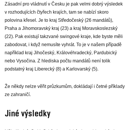
Zásadní pro vládnutí v Česku je pak velmi dobrý výsledek
diskreditoval
v rozhodujících čtyřech krajích, tam se nabízí skoro
USA a posílil
polovina křesel. Je to kraj Středočeský (26 mandátů),
Rusko
Praha a Jihomoravský kraj (23) a kraj Moravskoslezský
(22). Pak existují takzvané swingové kraje, kde byste měli
zabodovat, i když nemusíte vyhrát. To je v našem případě
například kraj Jihočeský, Královéhradecký, Pardubický
nebo Vysočina. Z hlediska počtu mandátů není tolik
podstatný kraj Liberecký (8) a Karlovarský (5).
Že někdy nelze věřit průzkumům, dokládají i četné příklady
ze zahraničí.
Jiné výsledky