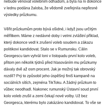
nebude věnovat volebním odhadům, a byla na ni dokonce
v lednu podána žaloba, že vědomě zveřejnila nepřesné
výsledky průzkumu.
Věřit průzkumům proto bývá ošidné, i když jsou určitým
měřítkem. Máme z nedávné doby i velmi zvláštní příklad,
který dokonce vedl k zrušení voleb soudem a zákazu
politikovi kandidovat. Stalo se v Rumunsku. Călin
Georgescu tam vyhrál loni v listopadu první kolo voleb,
přitom jen několik týdnů před hlasováním mu průzkumy
dávaly dvě až osm procent. Jak je možný tak obrovský
rozdíl? Prý to způsobil jeho úspěšný finiš kampaně na
sociálních sítích, zejména TikToku. A žádný průzkum to
vůbec neodhadl. Nakonec rumunský Ústavní soud první
kolo voleb zrušil a zemi čekají nové volby. Už bez
Georgesca, kterému bylo zakázáno kandidovat. To vše se