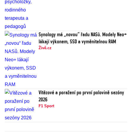
Synology má „novou“ řadu NASů. Modely Neo+
lákají výkonem, SSD a vyměnitelnou RAM
Živě.cz
Vítězové a poražení po první polovině sezóny
2026
F1 Sport