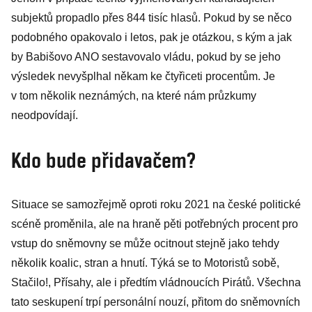
subjektů propadlo přes 844 tisíc hlasů. Pokud by se něco
podobného opakovalo i letos, pak je otázkou, s kým a jak
by Babišovo ANO sestavovalo vládu, pokud by se jeho
výsledek nevyšplhal někam ke čtyřiceti procentům. Je
v tom několik neznámých, na které nám průzkumy
neodpovídají.
Kdo bude přidavačem?
Situace se samozřejmě oproti roku 2021 na české politické
scéně proměnila, ale na hraně pěti potřebných procent pro
vstup do sněmovny se může ocitnout stejně jako tehdy
několik koalic, stran a hnutí. Týká se to Motoristů sobě,
Stačilo!, Přísahy, ale i předtím vládnoucích Pirátů. Všechna
tato seskupení trpí personální nouzí, přitom do sněmovních