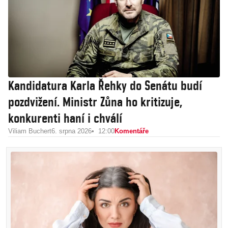
Kandidatura Karla Řehky do Senátu budí
pozdvižení. Ministr Zůna ho kritizuje,
konkurenti haní i chválí
Viliam Buchert
6. srpna 2026
12:00
Komentáře