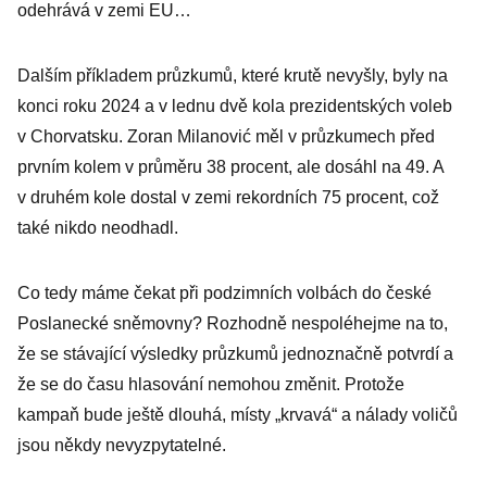
odehrává v zemi EU…
Dalším příkladem průzkumů, které krutě nevyšly, byly na
konci roku 2024 a v lednu dvě kola prezidentských voleb
v Chorvatsku. Zoran Milanović měl v průzkumech před
prvním kolem v průměru 38 procent, ale dosáhl na 49. A
v druhém kole dostal v zemi rekordních 75 procent, což
také nikdo neodhadl.
Co tedy máme čekat při podzimních volbách do české
Poslanecké sněmovny? Rozhodně nespoléhejme na to,
že se stávající výsledky průzkumů jednoznačně potvrdí a
že se do času hlasování nemohou změnit. Protože
kampaň bude ještě dlouhá, místy „krvavá“ a nálady voličů
jsou někdy nevyzpytatelné.