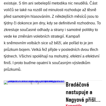
existuje. S tím ani sebelepší metodika nic neudělá. Část
voličů se také na rozdíl od minulosti rozhoduje až těsně
před samotným hlasováním. Z někdejších měsíců jsou to
týdny či dokonce jen dny, kdy se definitivně rozhodnou. To
zkresluje současné odhady a strany i samotné politiky to
vede ke změnám volebních strategií. Kampaň
k sněmovním volbách sice už běží, ale pořád to je jen
průzkum bojem. Velká řež přijde v posledních dvou třech
týdnech. Všichni spoléhají na mohutný, efektní a efektivní
finiš. I proto buďme opatrní k současným výsledkům
průzkumů.
Bradáčová
nastupuje a
Nagyová přišla
Komentáře