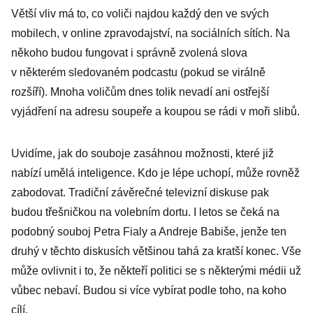
Větší vliv má to, co voliči najdou každý den ve svých
mobilech, v online zpravodajství, na sociálních sítích. Na
někoho budou fungovat i správně zvolená slova
v některém sledovaném podcastu (pokud se virálně
rozšíří). Mnoha voličům dnes tolik nevadí ani ostřejší
vyjádření na adresu soupeře a koupou se rádi v moři slibů.
Uvidíme, jak do souboje zasáhnou možnosti, které již
nabízí umělá inteligence. Kdo je lépe uchopí, může rovněž
zabodovat. Tradiční závěrečné televizní diskuse pak
budou třešničkou na volebním dortu. I letos se čeká na
podobný souboj Petra Fialy a Andreje Babiše, jenže ten
druhý v těchto diskusích většinou tahá za kratší konec. Vše
může ovlivnit i to, že někteří politici se s některými médii už
vůbec nebaví. Budou si více vybírat podle toho, na koho
cílí.