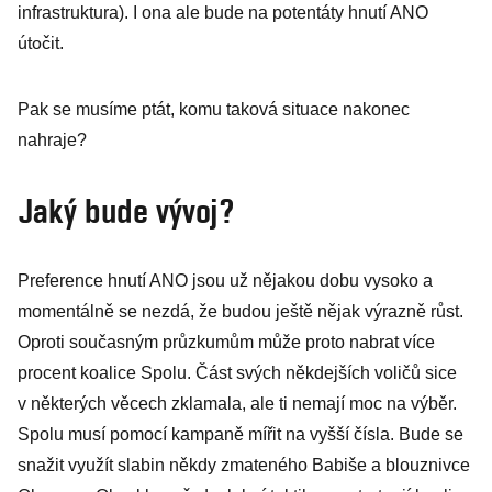
infrastruktura). I ona ale bude na potentáty hnutí ANO
útočit.
Pak se musíme ptát, komu taková situace nakonec
nahraje?
Jaký bude vývoj?
Preference hnutí ANO jsou už nějakou dobu vysoko a
momentálně se nezdá, že budou ještě nějak výrazně růst.
Oproti současným průzkumům může proto nabrat více
procent koalice Spolu. Část svých někdejších voličů sice
v některých věcech zklamala, ale ti nemají moc na výběr.
Spolu musí pomocí kampaně mířit na vyšší čísla. Bude se
snažit využít slabin někdy zmateného Babiše a blouznivce