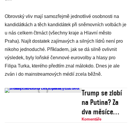
Obrovský vliv mají samozřejmě jednotlivé osobnosti na
kandidátkách a těch kandidátek při sněmovních volbách je
u nás celkem čtrnáct (všechny kraje a Hlavní město
Praha). Najít dostatek zajímavých a silných lídrů není pro
nikoho jednoduché. Příkladem, jak se dá silně ovlivnit
výsledek, byly loňské červnové eurovolby a hlasy pro
Filipa Turka, kterého předtím znal málokdo. Dnes je ale
zván i do mainstreamových médií zcela běžně.
Trump se zlobí
na Putina? Za
dva měsíce
ničeho
Komentáře
nedosáhl, jen