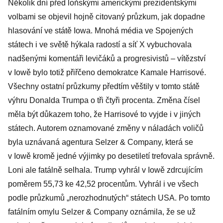
Několik dní před loňskými americkými prezidentskými
volbami se objevil hojně citovaný průzkum, jak dopadne
hlasování ve státě Iowa. Mnohá média ve Spojených
státech i ve světě hýkala radostí a síť X vybuchovala
nadšenými komentáři levičáků a progresivistů – vítězství
v Iowě bylo totiž přiřčeno demokratce Kamale Harrisové.
Všechny ostatní průzkumy předtím věštily v tomto státě
výhru Donalda Trumpa o tři čtyři procenta. Změna čísel
měla být důkazem toho, že Harrisové to vyjde i v jiných
státech. Autorem oznamované změny v náladách voličů
byla uznávaná agentura Selzer & Company, která se
v Iowě kromě jedné výjimky po desetiletí trefovala správně.
Loni ale fatálně selhala. Trump vyhrál v Iowě zdrcujícím
poměrem 55,73 ke 42,52 procentům. Vyhrál i ve všech
podle průzkumů „nerozhodnutých“ státech USA. Po tomto
fatálním omylu Selzer & Company oznámila, že se už