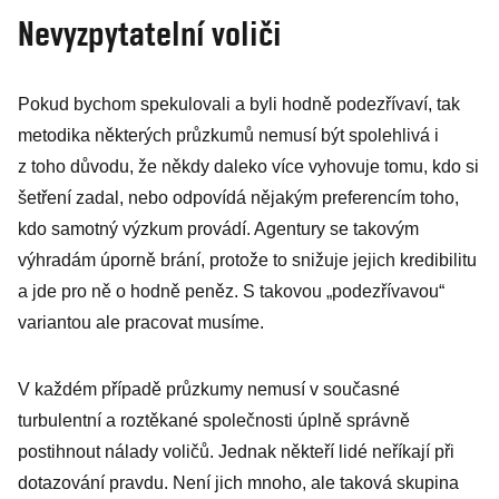
Nevyzpytatelní voliči
Pokud bychom spekulovali a byli hodně podezřívaví, tak
metodika některých průzkumů nemusí být spolehlivá i
z toho důvodu, že někdy daleko více vyhovuje tomu, kdo si
šetření zadal, nebo odpovídá nějakým preferencím toho,
kdo samotný výzkum provádí. Agentury se takovým
výhradám úporně brání, protože to snižuje jejich kredibilitu
a jde pro ně o hodně peněz. S takovou „podezřívavou“
variantou ale pracovat musíme.
V každém případě průzkumy nemusí v současné
turbulentní a roztěkané společnosti úplně správně
postihnout nálady voličů. Jednak někteří lidé neříkají při
dotazování pravdu. Není jich mnoho, ale taková skupina