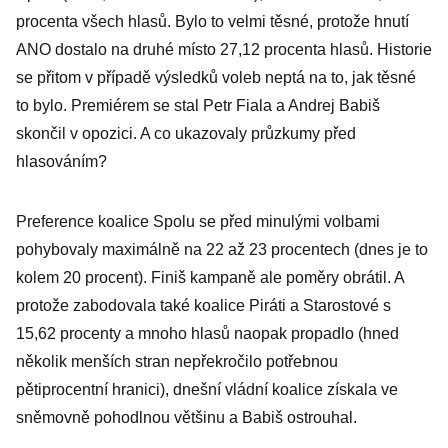
procenta všech hlasů. Bylo to velmi těsné, protože hnutí
ANO dostalo na druhé místo 27,12 procenta hlasů. Historie
se přitom v případě výsledků voleb neptá na to, jak těsné
to bylo. Premiérem se stal Petr Fiala a Andrej Babiš
skončil v opozici. A co ukazovaly průzkumy před
hlasováním?
Preference koalice Spolu se před minulými volbami
pohybovaly maximálně na 22 až 23 procentech (dnes je to
kolem 20 procent). Finiš kampaně ale poměry obrátil. A
protože zabodovala také koalice Piráti a Starostové s
15,62 procenty a mnoho hlasů naopak propadlo (hned
několik menších stran nepřekročilo potřebnou
pětiprocentní hranici), dnešní vládní koalice získala ve
sněmovně pohodlnou většinu a Babiš ostrouhal.