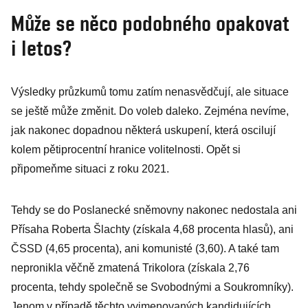
Může se něco podobného opakovat
i letos?
Výsledky průzkumů tomu zatím nenasvědčují, ale situace
se ještě může změnit. Do voleb daleko. Zejména nevíme,
jak nakonec dopadnou některá uskupení, která oscilují
kolem pětiprocentní hranice volitelnosti. Opět si
připomeňme situaci z roku 2021.
Tehdy se do Poslanecké sněmovny nakonec nedostala ani
Přísaha Roberta Šlachty (získala 4,68 procenta hlasů), ani
ČSSD (4,65 procenta), ani komunisté (3,60). A také tam
nepronikla věčně zmatená Trikolora (získala 2,76
procenta, tehdy společně se Svobodnými a Soukromníky).
Jenom v případě těchto vyjmenovaných kandidujících