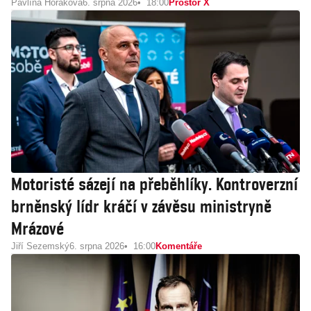
Pavlína Horáková
6. srpna 2026
18:00
Prostor X
Motoristé sázejí na přeběhlíky. Kontroverzní
brněnský lídr kráčí v závěsu ministryně
Mrázové
Jiří Sezemský
6. srpna 2026
16:00
Komentáře