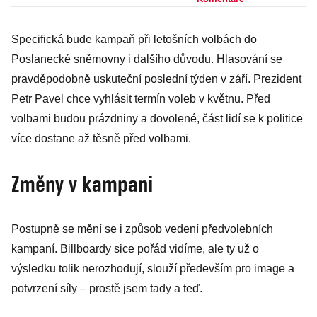
o imunitu. Může
ještě kauza Čapí
Specifická bude kampaň při letošních volbách do
hnízdo zavařit
Poslanecké sněmovny i dalšího důvodu. Hlasování se
Babišovi?
pravděpodobně uskuteční poslední týden v září. Prezident
Petr Pavel chce vyhlásit termín voleb v květnu. Před
volbami budou prázdniny a dovolené, část lidí se k politice
více dostane až těsně před volbami.
Změny v kampani
Postupně se mění se i způsob vedení předvolebních
kampaní. Billboardy sice pořád vidíme, ale ty už o
výsledku tolik nerozhodují, slouží především pro image a
potvrzení síly – prostě jsem tady a teď.