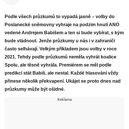
Podle všech průzkumů to vypadá jasně – volby do
Poslanecké sněmovny vyhraje na podzim hnutí ANO
vedené Andrejem Babišem a ten si bude vybírat, s kým
bude vládnout. Jenže průzkumy u nás i v zahraničí
často selhávají. Velkým příkladem jsou volby v roce
2021. Tehdy podle průzkumů neměla vyhrát koalice
Spolu, ale těsně vyhrála. Premiérem se měl podle
predikcí stát Babiš, ale nestal. Každé hlasování vždy
přinese několik překvapení. Ukájet se proto dnes nad
průzkumy může být ošidné.