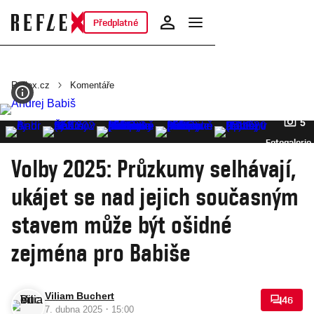
Předplatné
Reflex.cz
Komentáře
5
Fotogalerie
Volby 2025: Průzkumy selhávají,
ukájet se nad jejich současným
stavem může být ošidné
zejména pro Babiše
Viliam Buchert
46
·
7. dubna 2025
15:00