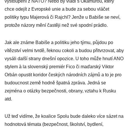
vystoupení z NATO? Nebo by vládl s Okamurou, který
chce odejít z Evropské unie a bude za sebou vláčet
politiky typu Majerová či Rajchl? Jenže u Babiše se neví,
protože názory mění častěji než své spodní prádlo.
Jak ale známe Babiše a politiku jeho týmu, půjdou po
vítězství velmi tvrdě, řeknou cokoli a budou přitvrzovat, aby
vysáli další strany dnešní opozice. U toho může hnutí ANO
stylem à la slovenský premiér Fico či maďarský Viktor
Orbán opustit koridor českých národních zájmů a to je pro
budoucnost země hodně špatná zpráva. Jedná se
zejména o otázky bezpečnosti, obrany, vztahu k Rusku
atd.
Už teď vidíme, že koalice Spolu bude daleko více sázet na
hodnotová témata (bezpečnost, školství, bydlení,