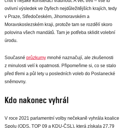
chtít v nějaké konstelaci vládnout. A věc třetí – vše to
ovlivní výsledek ve čtyřech nejdůležitějších krajích, tedy
v Praze, Středočeském, Jihomoravském a
Moravskoslezském kraji, protože tam se rozdělí skoro
polovina všech mandátů. Tam je potřeba sklidit volební
úrodu.
Současné
průzkumy
mnohé naznačují, ale zkušenosti
z minulosti velí k opatrnosti. Připomeňme si, co se stalo
před třemi a půl lety u posledních voleb do Poslanecké
sněmovny.
Kdo nakonec vyhrál
V roce 2021 parlamentní volby nečekaně vyhrála koalice
Spolu (ODS, TOP 09 a KDU-ČSL), která získala 27,79