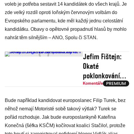
voleb je potřeba sestavit 14 kandidátek do všech krajů. Je
zde velký rozdíl oproti loňským červnovým volbám do
Evropského parlamentu, kde měl každý jednu celostátní
kandidátku. Obavy o opětovné propadnutí hlasů by mohlo
nahrát těm silnějším – ANO, Spolu či STAN.
Jefim Fištejn:
Okaté
poklonkování
diktátorům
Komentáře
aneb Svět se
Bude například kandidovat europoslanec Filip Turek, bez
zuby nehty drží
něhož nemají Motoristé sobě takový výtlak? Turek se
práva na vlastní
pořád rozhoduje. Jak bude europoslankyně Kateřina
zánik
Konečná (šéfka KSČM) kočírovat koalici Stačilo!, protože
toto hnutí si zaregistroval pofiderní bloger Vidlák alias