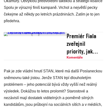
Okamury. Obvyklou předvolební taktikou a strategií koalice
Spolu je výrazný finiš kampaně. Vrchol a největší pecky
čekejme až někdy po letních prázdninách. Zatím je to jen
předehra.
Premiér Fiala
zveřejnil
priority, jak
zajistit
Komentáře
bezpečnost
Pak je zde vládní hnutí STAN, které má další Poslaneckou
Česka. Tuto
sněmovnu také jistou. Jenže STAN trpí dlouholetým
cestu by měla
problémem – jeho potenciál bývá vždy vyšší než reálný
podpořit i
výsledek. Dokážou to letos prolomit? Starostové a
opozice
nezávislí mají dostatek viditelných a poměrně silných
kandidátům, jsou průbojní na sociálních sítích a v médiích,