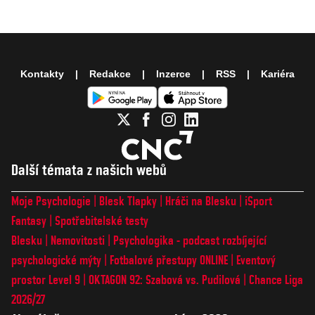
Kontakty
Redakce
Inzerce
RSS
Kariéra
Další témata z našich webů
Moje Psychologie
Blesk Tlapky
Hráči na Blesku
iSport
Fantasy
Spotřebitelské testy
Blesku
Nemovitosti
Psychologika - podcast rozbíjející
psychologické mýty
Fotbalové přestupy ONLINE
Eventový
prostor Level 9
OKTAGON 92: Szabová vs. Pudilová
Chance Liga
2026/27