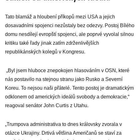
Tato blamáž a hloubení příkopů mezi USA a jejich
dosavadními spojenci nezůstaly bez odezvy. Postoj Bílého
domu nesdílejí evropští spojenci, ale poprvé vyvolal silnou
kritiku také řady jinak zatím zdrženlivějších
republikánských kolegů v Kongresu.
„Byl jsem hluboce znepokojen hlasováním v OSN, které
nás postavilo na stejnou stranu jako Rusko a Severní
Koreu. To nejsou naši přátelé. Tento postoj je dramatickým
odklonem od amerických ideálů svobody a demokracie,“
reagoval senátor John Curtis z Utahu.
„Trumpova administrativa to dnes královsky zvorala v
otázce Ukrajiny. Drtivá většina Američanů se staví za