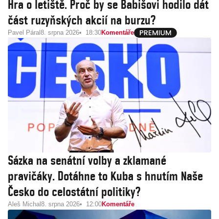
Hra o letiště. Proč by se Babišovi hodilo dát
část ruzyňských akcií na burzu?
Pavel Páral
8. srpna 2026
18:30
Komentáře
Sázka na senátní volby a zklamané
pravičáky. Dotáhne to Kuba s hnutím Naše
Česko do celostátní politiky?
Aleš Michal
8. srpna 2026
12:00
Komentáře