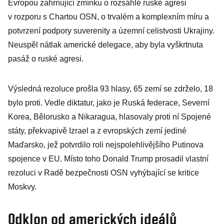
Evropou zahrnující zmínku o rozsáhlé ruské agresi
v rozporu s Chartou OSN, o trvalém a komplexním míru a
potvrzení podpory suverenity a územní celistvosti Ukrajiny.
Neuspěl nátlak americké delegace, aby byla vyškrtnuta
pasáž o ruské agresi.
Výsledná rezoluce prošla 93 hlasy, 65 zemí se zdrželo, 18
bylo proti. Vedle diktatur, jako je Ruská federace, Severní
Korea, Bělorusko a Nikaragua, hlasovaly proti ní Spojené
státy, překvapivě Izrael a z evropských zemí jediné
Maďarsko, jež potvrdilo roli nejspolehlivějšího Putinova
spojence v EU. Místo toho Donald Trump prosadil vlastní
rezoluci v Radě bezpečnosti OSN vyhýbající se kritice
Moskvy.
Odklon od amerických ideálů