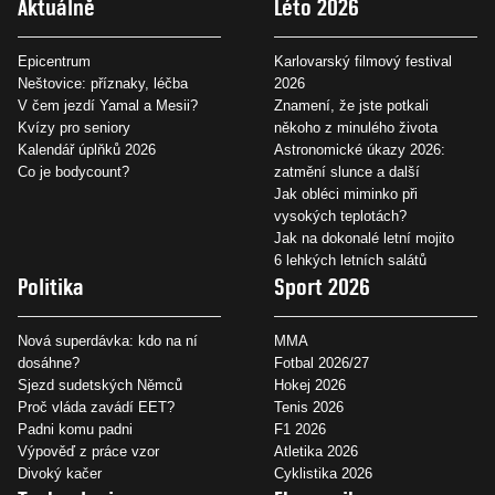
Aktuálně
Léto 2026
Epicentrum
Karlovarský filmový festival
Neštovice: příznaky, léčba
2026
V čem jezdí Yamal a Mesii?
Znamení, že jste potkali
Kvízy pro seniory
někoho z minulého života
Kalendář úplňků 2026
Astronomické úkazy 2026:
Co je bodycount?
zatmění slunce a další
Jak obléci miminko při
vysokých teplotách?
Jak na dokonalé letní mojito
6 lehkých letních salátů
Politika
Sport 2026
Nová superdávka: kdo na ní
MMA
dosáhne?
Fotbal 2026/27
Sjezd sudetských Němců
Hokej 2026
Proč vláda zavádí EET?
Tenis 2026
Padni komu padni
F1 2026
Výpověď z práce vzor
Atletika 2026
Divoký kačer
Cyklistika 2026