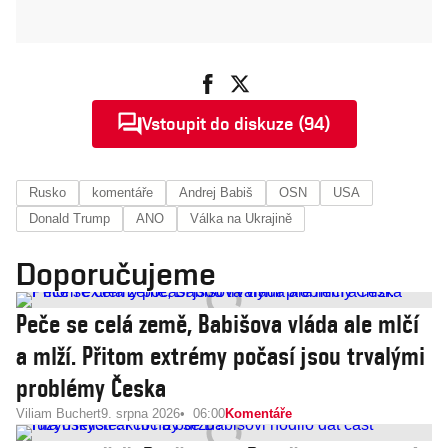
Vstoupit do diskuze (94)
Rusko
komentáře
Andrej Babiš
OSN
USA
Donald Trump
ANO
Válka na Ukrajině
Doporučujeme
Peče se celá země, Babišova vláda ale mlčí
a mlží. Přitom extrémy počasí jsou trvalými
problémy Česka
Viliam Buchert
9. srpna 2026
06:00
Komentáře