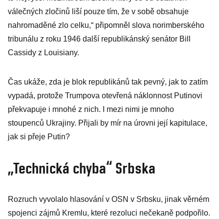
válečných zločinů liší pouze tím, že v sobě obsahuje
nahromaděné zlo celku,“ připomněl slova norimberského
tribunálu z roku 1946 další republikánský senátor Bill
Cassidy z Louisiany.
Čas ukáže, zda je blok republikánů tak pevný, jak to zatím
vypadá, protože Trumpova otevřená náklonnost Putinovi
překvapuje i mnohé z nich. I mezi nimi je mnoho
stoupenců Ukrajiny. Přijali by mír na úrovni její kapitulace,
jak si přeje Putin?
„Technická chyba“ Srbska
Rozruch vyvolalo hlasování v OSN v Srbsku, jinak věrném
spojenci zájmů Kremlu, které rezoluci nečekaně podpořilo.