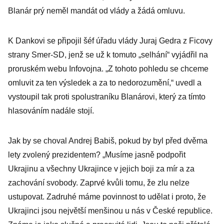
Blanár prý neměl mandát od vlády a žádá omluvu.
K Dankovi se připojil šéf úřadu vlády Juraj Gedra z Ficovy
strany Smer-SD, jenž se už k tomuto „selhání“ vyjádřil na
proruském webu Infovojna. „Z tohoto pohledu se chceme
omluvit za ten výsledek a za to nedorozumění,“ uvedl a
vystoupil tak proti spolustraníku Blanárovi, který za tímto
hlasováním nadále stojí.
Jak by se choval Andrej Babiš, pokud by byl před dvěma
lety zvolený prezidentem? „Musíme jasně podpořit
Ukrajinu a všechny Ukrajince v jejich boji za mír a za
zachování svobody. Zaprvé kvůli tomu, že zlu nelze
ustupovat. Zadruhé máme povinnost to udělat i proto, že
Ukrajinci jsou největší menšinou u nás v České republice.