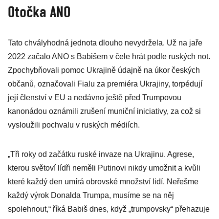
Otočka ANO
Tato chvályhodná jednota dlouho nevydržela. Už na jaře
2022 začalo ANO s Babišem v čele hrát podle ruských not.
Zpochybňovali pomoc Ukrajině údajně na úkor českých
občanů, označovali Fialu za premiéra Ukrajiny, torpédují
její členství v EU a nedávno ještě před Trumpovou
kanonádou oznámili zrušení muniční iniciativy, za což si
vysloužili pochvalu v ruských médiích.
„Tři roky od začátku ruské invaze na Ukrajinu. Agrese,
kterou světoví lídři neměli Putinovi nikdy umožnit a kvůli
které každý den umírá obrovské množství lidí. Neřešme
každý výrok Donalda Trumpa, musíme se na něj
spolehnout,“ říká Babiš dnes, když „trumpovsky“ přehazuje