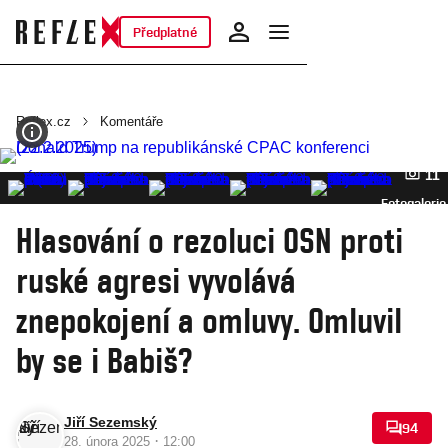
Předplatné
Reflex.cz
Komentáře
11
Fotogalerie
Hlasování o rezoluci OSN proti
ruské agresi vyvolává
znepokojení a omluvy. Omluvil
by se i Babiš?
Jiří Sezemský
94
·
28. února 2025
12:00