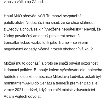
vinu za válku na Západ.
Hnutí ANO předvádí vůči Trumpovi bezpáteřné
patolízalství. Nedochází mu snad, že se chce stáhnout
z Evropy a chová se k ní vyloženě nepřátelsky? Nevidí, že
žádný poválečný americký prezident nenarušil
transatlantickou vazbu tolik jako Trump – se všemi
negativními dopady, včetně hrozeb obchodní válkou?
Možná mu to dochází, a proto se snaží odvést pozornost
k domácí politice. Bubnuje kolem vyšetřování dlouholetého
ředitele motolské nemocnice Miloslava Ludvíka, ačkoli byl
nominantem ANO do Senátu a tehdejší premiér Babiš jej
v roce 2021 podržel, když ho chtěl ministr zdravotnictví
Adam Vojtěch odvolat.