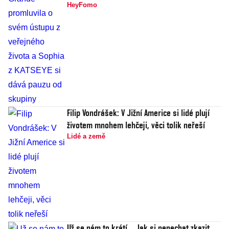
HeyFomo
Filip Vondrášek: V Jižní Americe si lidé plují
životem mnohem lehčeji, věci tolik neřeší
Lidé a země
Už se nám to krátí... Jak si nenechat zkazit