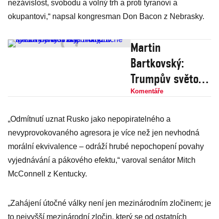
nezávislost, svobodu a volný trh a proti tyranovi a
okupantovi,“ napsal kongresman Don Bacon z Nebrasky.
Martin
Bartkovský:
Trumpův světový
chaos aneb Když
Komentáře
tiché ignoranty
„Odmítnutí uznat Rusko jako nepopiratelného a
vystřídají ti
nevyprovokovaného agresora je více než jen nevhodná
hluční
morální ekvivalence – odráží hrubé nepochopení povahy
vyjednávání a pákového efektu,“ varoval senátor Mitch
McConnell z Kentucky.
„Zahájení útočné války není jen mezinárodním zločinem; je
to nejvyšší mezinárodní zločin, který se od ostatních