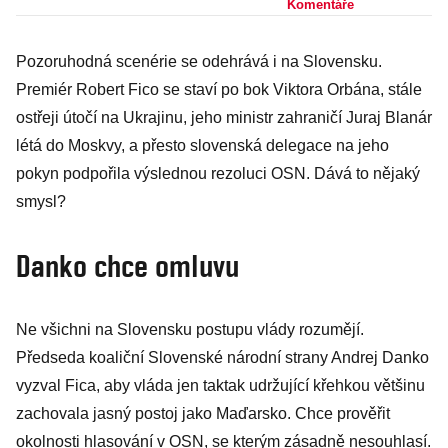
Trump nerad
Komentáře
Evropu. Babiš
Pozoruhodná scenérie se odehrává i na Slovensku.
schoval
Premiér Robert Fico se staví po bok Viktora Orbána, stále
červenou
ostřeji útočí na Ukrajinu, jeho ministr zahraničí Juraj Blanár
čepici, Fiala
létá do Moskvy, a přesto slovenská delegace na jeho
zbrojí
pokyn podpořila výslednou rezoluci OSN. Dává to nějaký
smysl?
Danko chce omluvu
Ne všichni na Slovensku postupu vlády rozumějí.
Předseda koaliční Slovenské národní strany Andrej Danko
vyzval Fica, aby vláda jen taktak udržující křehkou většinu
zachovala jasný postoj jako Maďarsko. Chce prověřit
okolnosti hlasování v OSN, se kterým zásadně nesouhlasí.