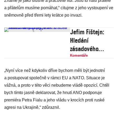
Známe je jako slušné a pracovité lidi. Jsou to naši přátelé
a přátelům musíme pomáhat,“ citujme z jeho vystoupení ve
sněmovně před třemi lety krátce po invazi.
Jefim Fištejn:
Hledání
zásadového
pragmatismu
Komentáře
aneb Kritizovat
„Nyní více než kdykoliv dříve bychom měli být jednotní
Trumpa je tak
a postupovat společně v rámci EU a NATO. Situace je
snadné
vážná, a proto v této věci nebudeme vládě opozicí. Chtěl
bych tímto jasně deklarovat, že hnutí ANO podporuje
premiéra Petra Fialu a jeho vládu v krocích proti ruské
agresi na Ukrajině,“ zdůraznil.