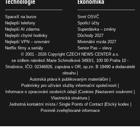
Technologie
Ekonomika
SpaceX na burze
Smrt OSVČ
Nejlepší telefony
Spořicí účty
Nejlepší AI zdarma
Superdávka – změny
Nejlepší chytré hodinky
Důchody 2027
Nejlepší VPN – srovnání
Minimální mzda 2027
Netflix filmy a seriály
Senior Pas – slevy
© 2001 - 2026 Copyright
CZECH NEWS CENTER a.s.
se sídlem náměstí Marie Schmolkové 3493/1, 100 00 Praha 10 -
Strašnice, IČO: 02346826, zapsána v OR, sp.zn. B 19490 a dodavatelé
obsahu
Autorská práva k publikovaným materiálům
Podmínky pro užívání služby informační společnosti
Informace o zpracování osobních údajů
Cookies
Nastavení soukromí
Vlastnická struktura
Jednotná kontaktní místa / Single Points of Contact
Etický kodex
Povinně zveřejňované informace