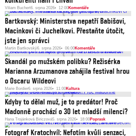
konkurenti haní i chválí
Viliam Buchert
6. srpna 2026
12:00
Komentáře
Bartkovský: Ministerstva nepatří Babišovi,
Macinkovi či Juchelkovi. Přestaňte útočit,
jste jen správci
Martin Bartkovský
6. srpna 2026
06:00
Komentáře
Skandál po mužském polibku? Režisérka
Marianna Arzumanova zahájila festival hrou
o Oscaru Wildeovi
Marie Bordier
6. srpna 2026
11:00
Kultura
Kdyby to dělal muž, je to predátor! Proč
Madonně prochází o 30 let mladší milenci?
Hana Trojánková Biriczová
5. srpna 2026
18:00
Poprask
Fotograf Kratochvíl: Nefotím kvůli senzaci,