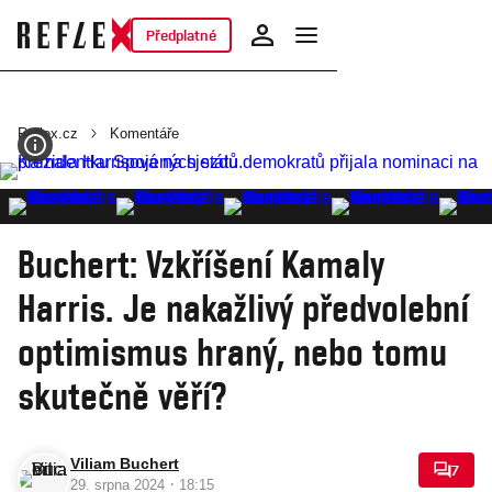
Předplatné
Reflex.cz
Komentáře
Buchert: Vzkříšení Kamaly
Harris. Je nakažlivý předvolební
optimismus hraný, nebo tomu
skutečně věří?
Viliam Buchert
7
·
29. srpna 2024
18:15