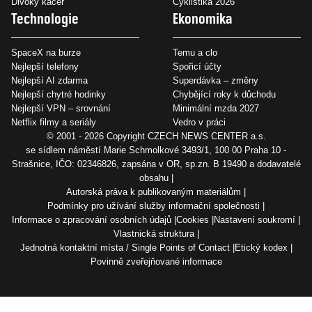
Divoký kačer
Cyklistika 2026
Technologie
Ekonomika
SpaceX na burze
Temu a clo
Nejlepší telefony
Spořicí účty
Nejlepší AI zdarma
Superdávka – změny
Nejlepší chytré hodinky
Chybějící roky k důchodu
Nejlepší VPN – srovnání
Minimální mzda 2027
Netflix filmy a seriály
Vedro v práci
© 2001 - 2026 Copyright
CZECH NEWS CENTER a.s.
se sídlem náměstí Marie Schmolkové 3493/1, 100 00 Praha 10 -
Strašnice, IČO: 02346826, zapsána v OR, sp.zn. B 19490 a dodavatelé
obsahu
Autorská práva k publikovaným materiálům
Podmínky pro užívání služby informační společnosti
Informace o zpracování osobních údajů
Cookies
Nastavení soukromí
Vlastnická struktura
Jednotná kontaktní místa / Single Points of Contact
Etický kodex
Povinně zveřejňované informace