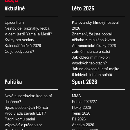
Aktuálně
Léto 2026
Epicentrum
Karlovarský filmový festival
Neštovice: příznaky, léčba
2026
V čem jezdí Yamal a Mesii?
Znamení, že jste potkali
Kvízy pro seniory
někoho z minulého života
Kalendář úplňků 2026
Astronomické úkazy 2026:
Co je bodycount?
zatmění slunce a další
Jak obléci miminko při
vysokých teplotách?
Jak na dokonalé letní mojito
6 lehkých letních salátů
Politika
Sport 2026
Nová superdávka: kdo na ní
MMA
dosáhne?
Fotbal 2026/27
Sjezd sudetských Němců
Hokej 2026
Proč vláda zavádí EET?
Tenis 2026
Padni komu padni
F1 2026
Výpověď z práce vzor
Atletika 2026