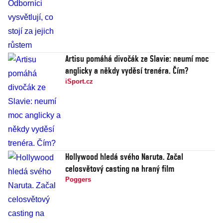
Artisu pomáhá divočák ze Slavie: neumí moc
anglicky a někdy vyděsí trenéra. Čím?
iSport.cz
Hollywood hledá svého Naruta. Začal
celosvětový casting na hraný film
Poggers