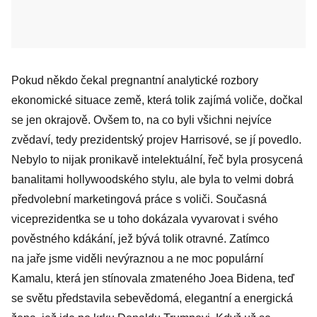
Pokud někdo čekal pregnantní analytické rozbory
ekonomické situace země, která tolik zajímá voliče, dočkal
se jen okrajově. Ovšem to, na co byli všichni nejvíce
zvědaví, tedy prezidentský projev Harrisové, se jí povedlo.
Nebylo to nijak pronikavě intelektuální, řeč byla prosycená
banalitami hollywoodského stylu, ale byla to velmi dobrá
předvolební marketingová práce s voliči. Současná
viceprezidentka se u toho dokázala vyvarovat i svého
pověstného kdákání, jež bývá tolik otravné. Zatímco
na jaře jsme viděli nevýraznou a ne moc populární
Kamalu, která jen stínovala zmateného Joea Bidena, teď
se světu představila sebevědomá, elegantní a energická