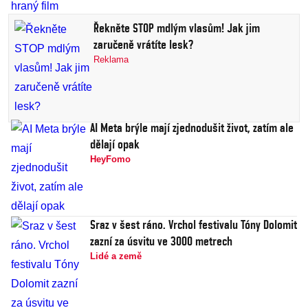
Řekněte STOP mdlým vlasům! Jak jim
zaručeně vrátíte lesk?
Reklama
AI Meta brýle mají zjednodušit život, zatím ale
dělají opak
HeyFomo
Sraz v šest ráno. Vrchol festivalu Tóny Dolomit
zazní za úsvitu ve 3000 metrech
Lidé a země