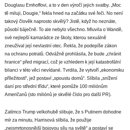
Douglasu Emhoffovi, a to v den výročí jejich svatby. „Moc
tě miluji, Dougie,“ řekla hned na začátku své řeči. No není
takový člověk naprosto skvělý? Jistě, když ho neznáte,
působí báječně. To ale nebylo všechno. Mluvila o Wandě,
své nejlepší kamarádce ze školy, kterou sexuálně
zneužíval její nevlastní otec. Řekla, že podepíše zákon
na ochranu potratů. Odvážně prohlásila, že bude „chránit
hranice“ před migrací, což je vzhledem k její katastrofální
bilanci v této věci nevídané. Tvrdila, že vytvoří „ekonomiku
příležitostí“, jež postaví „spoustu domů“. Slíbila „snížení
daní pro střední třídu“, které pomůže 100 miliónům
Američanů (sto miliónů je skvělé číslo pro další PR).
Zatímco Trump velkohubě slibuje, že s Putinem dohodne
mír za minutu, Harrisová slíbila, že použije
„nejsmrtonosnější bojovou sílu na světě“ a postaví se