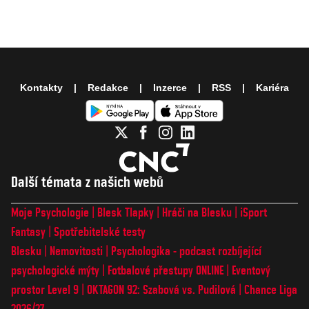
Kontakty
Redakce
Inzerce
RSS
Kariéra
Další témata z našich webů
Moje Psychologie
Blesk Tlapky
Hráči na Blesku
iSport
Fantasy
Spotřebitelské testy
Blesku
Nemovitosti
Psychologika - podcast rozbíjející
psychologické mýty
Fotbalové přestupy ONLINE
Eventový
prostor Level 9
OKTAGON 92: Szabová vs. Pudilová
Chance Liga
2026/27