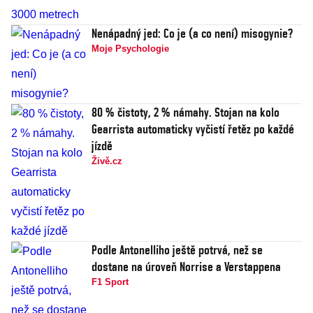
Nenápadný jed: Co je (a co není) misogynie?
Moje Psychologie
80 % čistoty, 2 % námahy. Stojan na kolo
Gearrista automaticky vyčistí řetěz po každé
jízdě
Živě.cz
Podle Antonelliho ještě potrvá, než se
dostane na úroveň Norrise a Verstappena
F1 Sport