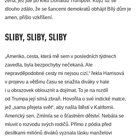
žena, jež jde po krku Donaldu Trumpovi. Když už se
dlouho zdálo, že se šancemi demokratů obhájit Bílý dům je
amen, přišlo vzkříšení.
SLIBY, SLIBY, SLIBY
„Ameriko, cesta, která mě sem v posledních týdnech
zavedla, byla bezpochyby nečekaná. Ale
nepravděpodobné cesty mi nejsou cizí,“ řekla Harrisová
v projevu a většinu času se snažila diváky v hale
i u obrazovek oblouznit a dojímat. To je na rozdíl
od Trumpa její silná zbraň. Hovořila o své indické matce,
jež „sama přejela svět“, aby našla štěstí v Kalifornii.
Americký sen. Zmínila se o šťastném dětství. Nebála se
mluvit o rozvodu svých rodičů. Přímo z pódia před
desítkami miliónů diváků vyznala lásku manželovi