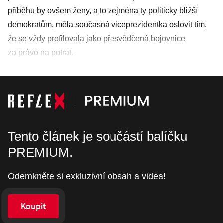
příběhu by ovšem ženy, a to zejména ty politicky bližší
demokratům, měla současná viceprezidentka oslovit tím,
že se vždy profilovala jako přesvědčená bojovnice
za právo na potrat.
Tento článek je součástí balíčku
PREMIUM.
Odemkněte si exkluzivní obsah a videa!
Koupit