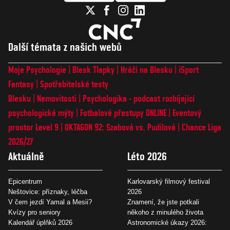
Další témata z našich webů
Moje Psychologie
Blesk Tlapky
Hráči na Blesku
iSport
Fantasy
Spotřebitelské testy
Blesku
Nemovitosti
Psychologika - podcast rozbíjející
psychologické mýty
Fotbalové přestupy ONLINE
Eventový
prostor Level 9
OKTAGON 92: Szabová vs. Pudilová
Chance Liga
2026/27
Aktuálně
Léto 2026
Epicentrum
Karlovarský filmový festival
Neštovice: příznaky, léčba
2026
V čem jezdí Yamal a Mesii?
Znamení, že jste potkali
Kvízy pro seniory
někoho z minulého života
Kalendář úplňků 2026
Astronomické úkazy 2026: