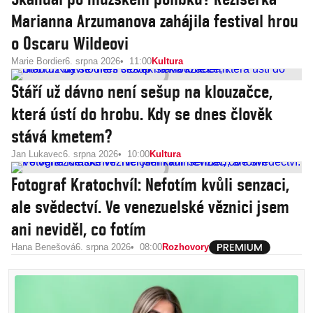
Marianna Arzumanova zahájila festival hrou
o Oscaru Wildeovi
Marie Bordier
6. srpna 2026
11:00
Kultura
Stáří už dávno není sešup na klouzačce,
která ústí do hrobu. Kdy se dnes člověk
stává kmetem?
Jan Lukavec
6. srpna 2026
10:00
Kultura
Fotograf Kratochvíl: Nefotím kvůli senzaci,
ale svědectví. Ve venezuelské věznici jsem
ani neviděl, co fotím
Hana Benešová
6. srpna 2026
08:00
Rozhovory