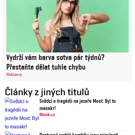
Vydrží vám barva sotva pár týdnů?
Přestaňte dělat tuhle chybu
Reklama
Články z jiných titulů
Svědci o tragédii na jezeře Most: Byl to
masakr!
Blesk.cz
Dostupné rychlé kombíky jsou minulostí.