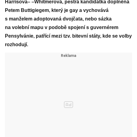
Harrisová– –Whitmerová, pestrá kandidátka doplněná
Petem Buttigiegem, který je gay a vychovává
s manželem adoptovaná dvojčata, nebo sázka
na volební mapu v podobě spojení s guvernérem
Pensylvánie, patřící mezi tzv. bitevní státy, kde se volby
rozhodují.