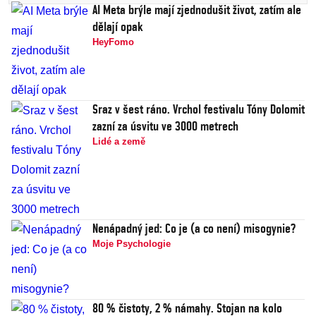
AI Meta brýle mají zjednodušit život, zatím ale
dělají opak
HeyFomo
Sraz v šest ráno. Vrchol festivalu Tóny Dolomit
zazní za úsvitu ve 3000 metrech
Lidé a země
Nenápadný jed: Co je (a co není) misogynie?
Moje Psychologie
80 % čistoty, 2 % námahy. Stojan na kolo