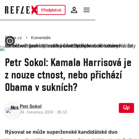
Předplatné
Reflex.cz
Komentáře
Petr Sokol: Kamala Harrisová je
z nouze ctnost, nebo přichází
Obama v sukních?
Petr Sokol
1
·
24. července 2024
06:10
Rýsovat se může superženské kandidátské duo