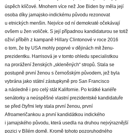
úspěch klíčové. Mnohem více než Joe Biden by měla její
osoba díky jamajsko-indickému původu rezonovat
u etnických menšin. Nejvíce od ní demokraté očekávají
ovšem u žen voliček. S její případnou kandidaturou se totiž
oživí příběh z kampaně Hillary Clintonové v roce 2016
o tom, že by USA mohly poprvé v dějinách mít ženu-
prezidentku. Harrisová je v tomto ohledu specialistkou
na prorážení ženských „skleněných“ stropů. Stala se
postupně první ženou s černošským původem, jež byla
vybrána jako státní zástupkyně pro San Francisco
a následně i pro celý stát Kalifornie. Po krátké kariéře
senátorky a neúspěšné vlastní prezidentské kandidatuře
se před čtyřmi lety stala první ženou, první
Afroameričankou a první kandidátkou indického
i jamajského původu, která usedla na druhou nejvýraznější
pozici v Bílém domě. Kromě tohoto pozoruhodného