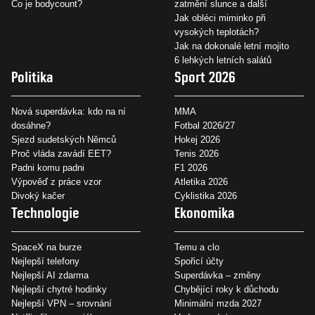
Co je bodycount?
zatmění slunce a další
Jak obléci miminko při
vysokých teplotách?
Jak na dokonalé letní mojito
6 lehkých letních salátů
Politika
Sport 2026
Nová superdávka: kdo na ní
MMA
dosáhne?
Fotbal 2026/27
Sjezd sudetských Němců
Hokej 2026
Proč vláda zavádí EET?
Tenis 2026
Padni komu padni
F1 2026
Výpověď z práce vzor
Atletika 2026
Divoký kačer
Cyklistika 2026
Technologie
Ekonomika
SpaceX na burze
Temu a clo
Nejlepší telefony
Spořicí účty
Nejlepší AI zdarma
Superdávka – změny
Nejlepší chytré hodinky
Chybějící roky k důchodu
Nejlepší VPN – srovnání
Minimální mzda 2027