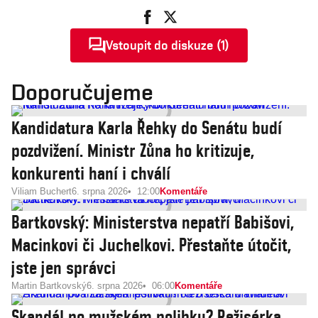
Vstoupit do diskuze (1)
Doporučujeme
Kandidatura Karla Řehky do Senátu budí
pozdvižení. Ministr Zůna ho kritizuje,
konkurenti haní i chválí
Viliam Buchert
6. srpna 2026
12:00
Komentáře
Bartkovský: Ministerstva nepatří Babišovi,
Macinkovi či Juchelkovi. Přestaňte útočit,
jste jen správci
Martin Bartkovský
6. srpna 2026
06:00
Komentáře
Skandál po mužském polibku? Režisérka