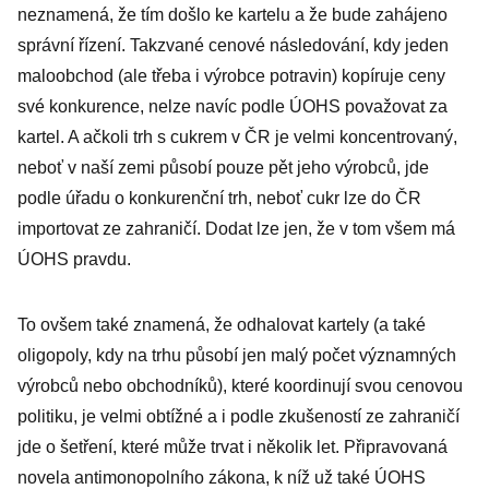
neznamená, že tím došlo ke kartelu a že bude zahájeno
správní řízení. Takzvané cenové následování, kdy jeden
maloobchod (ale třeba i výrobce potravin) kopíruje ceny
své konkurence, nelze navíc podle ÚOHS považovat za
kartel. A ačkoli trh s cukrem v ČR je velmi koncentrovaný,
neboť v naší zemi působí pouze pět jeho výrobců, jde
podle úřadu o konkurenční trh, neboť cukr lze do ČR
importovat ze zahraničí. Dodat lze jen, že v tom všem má
ÚOHS pravdu.
To ovšem také znamená, že odhalovat kartely (a také
oligopoly, kdy na trhu působí jen malý počet významných
výrobců nebo obchodníků), které koordinují svou cenovou
politiku, je velmi obtížné a i podle zkušeností ze zahraničí
jde o šetření, které může trvat i několik let. Připravovaná
novela antimonopolního zákona, k níž už také ÚOHS