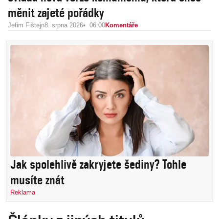
měnit zajeté pořádky
Jefim Fištejn
8. srpna 2026
06:00
Komentáře
Jak spolehlivě zakryjete šediny? Tohle
musíte znát
Reklama