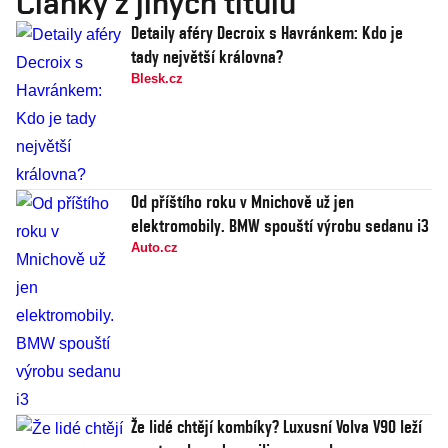
Články z jiných titulů
Detaily aféry Decroix s Havránkem: Kdo je
tady největší královna?
Blesk.cz
Od příštího roku v Mnichově už jen
elektromobily. BMW spouští výrobu sedanu i3
Auto.cz
Že lidé chtějí kombíky? Luxusní Volva V90 leží