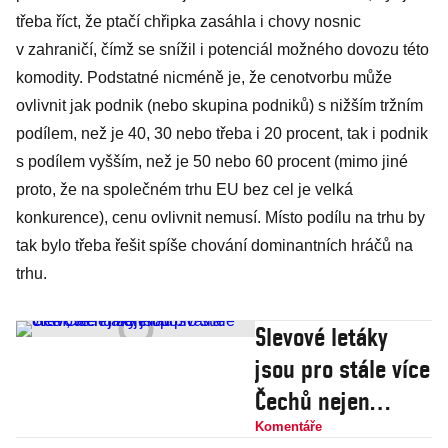
třeba říct, že ptačí chřipka zasáhla i chovy nosnic
v zahraničí, čímž se snížil i potenciál možného dovozu této
komodity. Podstatné nicméně je, že cenotvorbu může
ovlivnit jak podnik (nebo skupina podniků) s nižším tržním
podílem, než je 40, 30 nebo třeba i 20 procent, tak i podnik
s podílem vyšším, než je 50 nebo 60 procent (mimo jiné
proto, že na společném trhu EU bez cel je velká
konkurence), cenu ovlivnit nemusí. Místo podílu na trhu by
tak bylo třeba řešit spíše chování dominantních hráčů na
trhu.
Slevové letáky
jsou pro stále více
Čechů nejen
posvátné čtení,
Komentáře