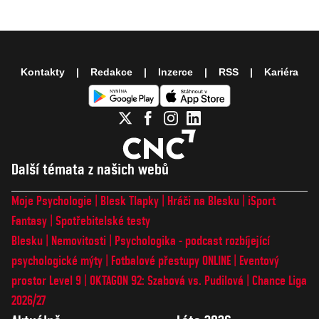
Kontakty
Redakce
Inzerce
RSS
Kariéra
Další témata z našich webů
Moje Psychologie
Blesk Tlapky
Hráči na Blesku
iSport
Fantasy
Spotřebitelské testy
Blesku
Nemovitosti
Psychologika - podcast rozbíjející
psychologické mýty
Fotbalové přestupy ONLINE
Eventový
prostor Level 9
OKTAGON 92: Szabová vs. Pudilová
Chance Liga
2026/27