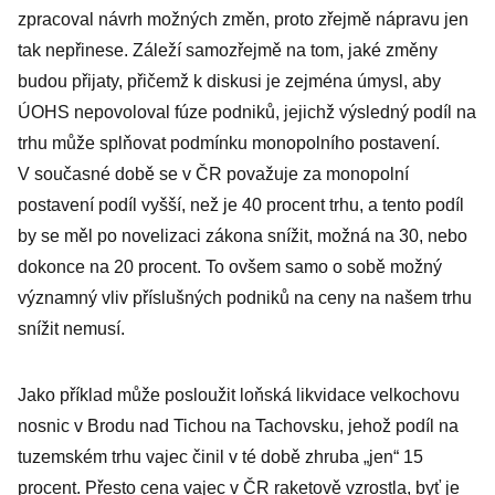
zpracoval návrh možných změn, proto zřejmě nápravu jen
tak nepřinese. Záleží samozřejmě na tom, jaké změny
budou přijaty, přičemž k diskusi je zejména úmysl, aby
ÚOHS nepovoloval fúze podniků, jejichž výsledný podíl na
trhu může splňovat podmínku monopolního postavení.
V současné době se v ČR považuje za monopolní
postavení podíl vyšší, než je 40 procent trhu, a tento podíl
by se měl po novelizaci zákona snížit, možná na 30, nebo
dokonce na 20 procent. To ovšem samo o sobě možný
významný vliv příslušných podniků na ceny na našem trhu
snížit nemusí.
Jako příklad může posloužit loňská likvidace velkochovu
nosnic v Brodu nad Tichou na Tachovsku, jehož podíl na
tuzemském trhu vajec činil v té době zhruba „jen“ 15
procent. Přesto cena vajec v ČR raketově vzrostla, byť je