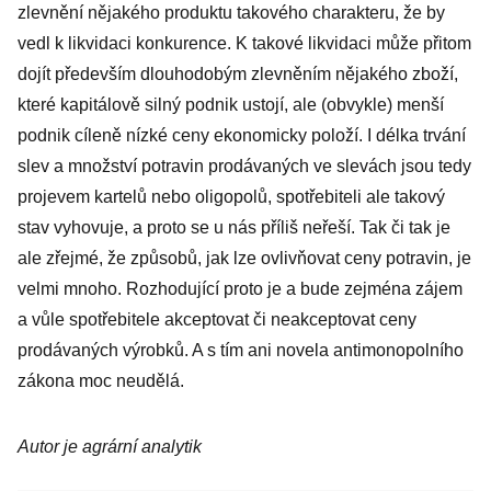
zlevnění nějakého produktu takového charakteru, že by
vedl k likvidaci konkurence. K takové likvidaci může přitom
dojít především dlouhodobým zlevněním nějakého zboží,
které kapitálově silný podnik ustojí, ale (obvykle) menší
podnik cíleně nízké ceny ekonomicky položí. I délka trvání
slev a množství potravin prodávaných ve slevách jsou tedy
projevem kartelů nebo oligopolů, spotřebiteli ale takový
stav vyhovuje, a proto se u nás příliš neřeší. Tak či tak je
ale zřejmé, že způsobů, jak lze ovlivňovat ceny potravin, je
velmi mnoho. Rozhodující proto je a bude zejména zájem
a vůle spotřebitele akceptovat či neakceptovat ceny
prodávaných výrobků. A s tím ani novela antimonopolního
zákona moc neudělá.
Autor je agrární analytik