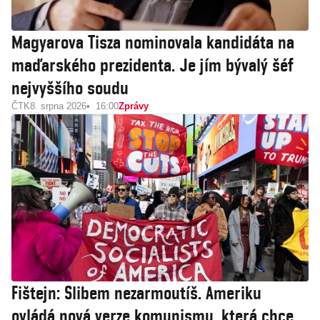
Magyarova Tisza nominovala kandidáta na
maďarského prezidenta. Je jím bývalý šéf
nejvyššího soudu
ČTK
8. srpna 2026
16:00
Zprávy
Fištejn: Slibem nezarmoutíš. Ameriku
ovládá nová verze komunismu, která chce