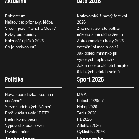
Aktuálně
Léto 2026
Epicentrum
Karlovarský filmový festival
Neštovice: příznaky, léčba
2026
V čem jezdí Yamal a Mesii?
Znamení, že jste potkali
Kvízy pro seniory
někoho z minulého života
Kalendář úplňků 2026
Astronomické úkazy 2026:
Co je bodycount?
zatmění slunce a další
Jak obléci miminko při
vysokých teplotách?
Jak na dokonalé letní mojito
6 lehkých letních salátů
Politika
Sport 2026
Nová superdávka: kdo na ní
MMA
dosáhne?
Fotbal 2026/27
Sjezd sudetských Němců
Hokej 2026
Proč vláda zavádí EET?
Tenis 2026
Padni komu padni
F1 2026
Výpověď z práce vzor
Atletika 2026
Divoký kačer
Cyklistika 2026