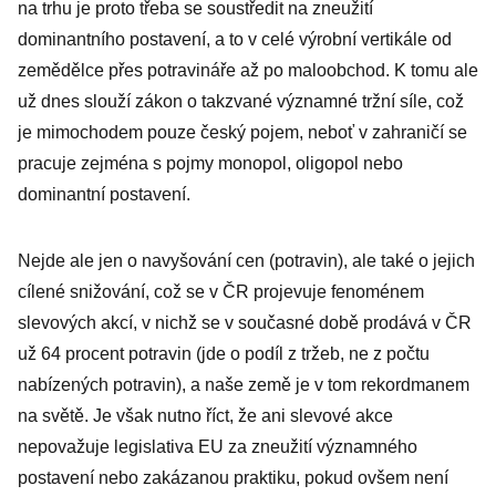
na trhu je proto třeba se soustředit na zneužití
dominantního postavení, a to v celé výrobní vertikále od
zemědělce přes potravináře až po maloobchod. K tomu ale
už dnes slouží zákon o takzvané významné tržní síle, což
je mimochodem pouze český pojem, neboť v zahraničí se
pracuje zejména s pojmy monopol, oligopol nebo
dominantní postavení.
Nejde ale jen o navyšování cen (potravin), ale také o jejich
cílené snižování, což se v ČR projevuje fenoménem
slevových akcí, v nichž se v současné době prodává v ČR
už 64 procent potravin (jde o podíl z tržeb, ne z počtu
nabízených potravin), a naše země je v tom rekordmanem
na světě. Je však nutno říct, že ani slevové akce
nepovažuje legislativa EU za zneužití významného
postavení nebo zakázanou praktiku, pokud ovšem není