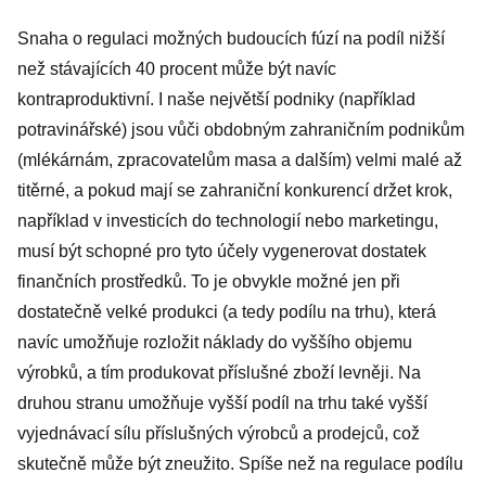
ale i jízdní řád
Snaha o regulaci možných budoucích fúzí na podíl nižší
než stávajících 40 procent může být navíc
kontraproduktivní. I naše největší podniky (například
potravinářské) jsou vůči obdobným zahraničním podnikům
(mlékárnám, zpracovatelům masa a dalším) velmi malé až
titěrné, a pokud mají se zahraniční konkurencí držet krok,
například v investicích do technologií nebo marketingu,
musí být schopné pro tyto účely vygenerovat dostatek
finančních prostředků. To je obvykle možné jen při
dostatečně velké produkci (a tedy podílu na trhu), která
navíc umožňuje rozložit náklady do vyššího objemu
výrobků, a tím produkovat příslušné zboží levněji. Na
druhou stranu umožňuje vyšší podíl na trhu také vyšší
vyjednávací sílu příslušných výrobců a prodejců, což
skutečně může být zneužito. Spíše než na regulace podílu