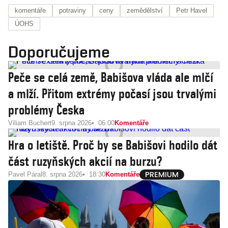
komentáře
potraviny
ceny
zemědělství
Petr Havel
ÚOHS
Doporučujeme
Peče se celá země, Babišova vláda ale mlčí
a mlží. Přitom extrémy počasí jsou trvalými
problémy Česka
Viliam Buchert
9. srpna 2026
06:00
Komentáře
Hra o letiště. Proč by se Babišovi hodilo dát
část ruzyňských akcií na burzu?
Pavel Páral
8. srpna 2026
18:30
Komentáře