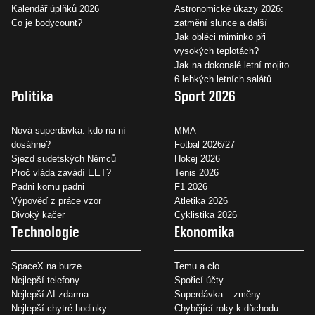
Kalendář úplňků 2026
Astronomické úkazy 2026:
Co je bodycount?
zatmění slunce a další
Jak obléci miminko při
vysokých teplotách?
Jak na dokonalé letní mojito
6 lehkých letních salátů
Politika
Sport 2026
Nová superdávka: kdo na ní
MMA
dosáhne?
Fotbal 2026/27
Sjezd sudetských Němců
Hokej 2026
Proč vláda zavádí EET?
Tenis 2026
Padni komu padni
F1 2026
Výpověď z práce vzor
Atletika 2026
Divoký kačer
Cyklistika 2026
Technologie
Ekonomika
SpaceX na burze
Temu a clo
Nejlepší telefony
Spořicí účty
Nejlepší AI zdarma
Superdávka – změny
Nejlepší chytré hodinky
Chybějící roky k důchodu