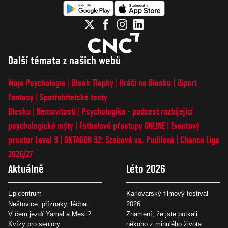
Další témata z našich webů
Moje Psychologie
Blesk Tlapky
Hráči na Blesku
iSport
Fantasy
Spotřebitelské testy
Blesku
Nemovitosti
Psychologika - podcast rozbíjející
psychologické mýty
Fotbalové přestupy ONLINE
Eventový
prostor Level 9
OKTAGON 92: Szabová vs. Pudilová
Chance Liga
2026/27
Aktuálně
Léto 2026
Epicentrum
Karlovarský filmový festival
Neštovice: příznaky, léčba
2026
V čem jezdí Yamal a Mesii?
Znamení, že jste potkali
Kvízy pro seniory
někoho z minulého života