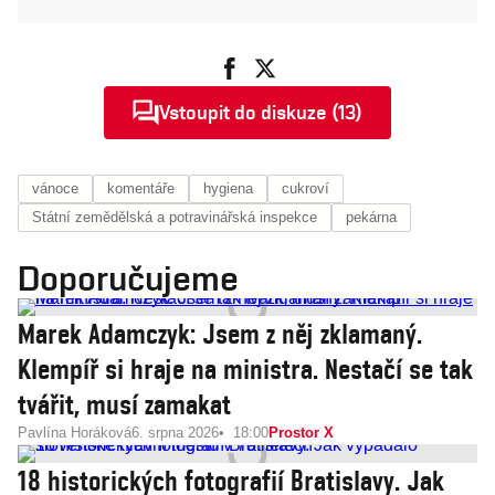
Vstoupit do diskuze (13)
vánoce
komentáře
hygiena
cukroví
Státní zemědělská a potravinářská inspekce
pekárna
Doporučujeme
Marek Adamczyk: Jsem z něj zklamaný.
Klempíř si hraje na ministra. Nestačí se tak
tvářit, musí zamakat
Pavlína Horáková
6. srpna 2026
18:00
Prostor X
18 historických fotografií Bratislavy. Jak