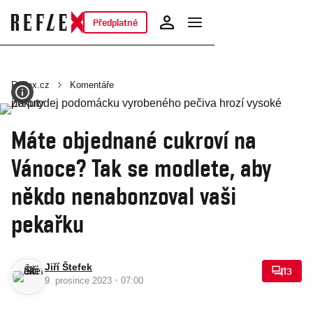
Předplatné
Reflex.cz
Komentáře
Máte objednané cukroví na
Vánoce? Tak se modlete, aby
někdo nenabonzoval vaši
pekařku
Jiří Štefek
13
·
9. prosince 2023
07:00