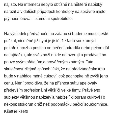
najisto. Na internetu nebylo obtížné na některé nabídky
narazit a v dalších případech kontrolory na správné místo
prý nasměrovali i samotní spotřebitelé.
Na výsledek předvánočního zátahu si budeme muset ještě
počkat, nicméně již nyní je jisté, že řadu soukromých
pekařek hrozba postihu od pečení odradila nebo pečou dál
na tajňačku, ale své zboží nikde neinzerují a prodávají ho
pouze svým přátelům a prověřeným známým. Tato
skutečnost zřejmě způsobí fakt, že na předvánočním trhu
bude v nabídce méně cukroví, což pochopitelně zvýší jeho
cenu. Není proto divu, že na přísnost státu apelovaly
především profesionální větší či velké firmy. Právě tyto
subjekty většinou nabízely a nabízejí kilogram cukroví i o
několik stokorun dráž než podomácku pečící soukromnice.
Kšeft je kšeft!