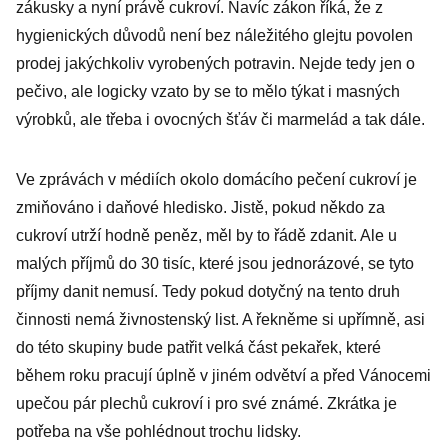
zákusky a nyní právě cukroví. Navíc zákon říká, že z
hygienických důvodů není bez náležitého glejtu povolen
prodej jakýchkoliv vyrobených potravin. Nejde tedy jen o
pečivo, ale logicky vzato by se to mělo týkat i masných
výrobků, ale třeba i ovocných šťáv či marmelád a tak dále.
Ve zprávách v médiích okolo domácího pečení cukroví je
zmiňováno i daňové hledisko. Jistě, pokud někdo za
cukroví utrží hodně peněz, měl by to řádě zdanit. Ale u
malých příjmů do 30 tisíc, které jsou jednorázové, se tyto
příjmy danit nemusí. Tedy pokud dotyčný na tento druh
činnosti nemá živnostenský list. A řekněme si upřímně, asi
do této skupiny bude patřit velká část pekařek, které
během roku pracují úplně v jiném odvětví a před Vánocemi
upečou pár plechů cukroví i pro své známé. Zkrátka je
potřeba na vše pohlédnout trochu lidsky.