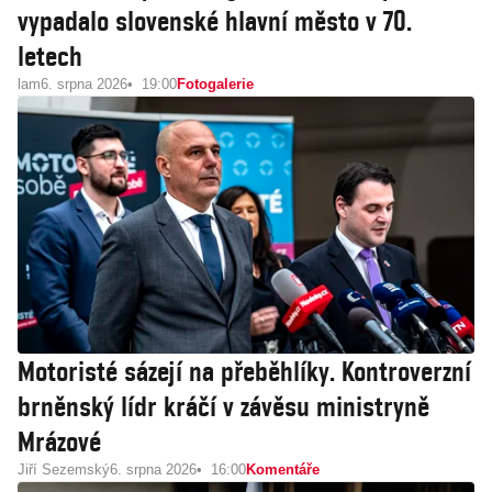
vypadalo slovenské hlavní město v 70.
letech
lam
6. srpna 2026
19:00
Fotogalerie
Motoristé sázejí na přeběhlíky. Kontroverzní
brněnský lídr kráčí v závěsu ministryně
Mrázové
Jiří Sezemský
6. srpna 2026
16:00
Komentáře