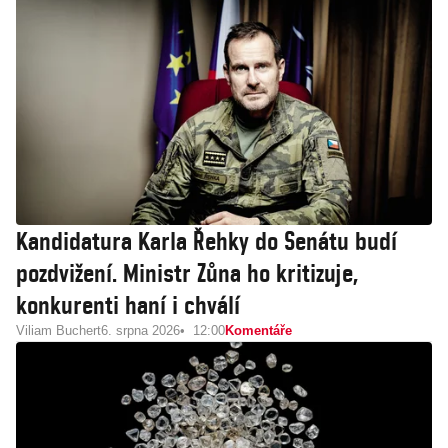
Kandidatura Karla Řehky do Senátu budí
pozdvižení. Ministr Zůna ho kritizuje,
konkurenti haní i chválí
Viliam Buchert
6. srpna 2026
12:00
Komentáře