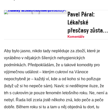
Pavel Páral:
Lékařské
přesčasy zůstaly
a stálo to deset
Komentáře
miliard. A hlavně
Aby bylo jasno, nikdo tady nepléduje za zboží, které je
nic
vyráběno v nějakých šílených nehygienických
nereformovat!
podmínkách. Předpokládám, že u takové komodity pro
výjimečnou událost – kterým cukroví na Vánoce
nepochybně je – každý ví, kde a od koho si ho pořizuje
(když už si ho nepeče sám). Navíc si nedělejme iluze, že
trh s cukrovím je pouze fenomén letošního roku. Ne, není a
nebyl. Řada lidí zcela jistě někoho zná, kdo peče a peče
dobře. Během roku si tu a tam u něj objedná tu dort, tu