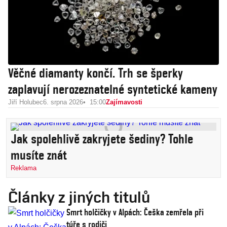
Věčné diamanty končí. Trh se šperky
zaplavují nerozeznatelné syntetické kameny
Jiří Holubec
6. srpna 2026
15:00
Zajímavosti
Jak spolehlivě zakryjete šediny? Tohle
musíte znát
Reklama
Články z jiných titulů
Smrt holčičky v Alpách: Češka zemřela při
túře s rodiči