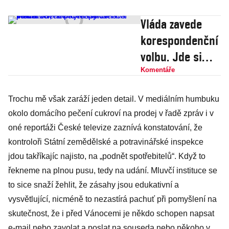
Vláda zavede
korespondenční
volbu. Jde si
pro hlasy do
Komentáře
zahraničí, nebo
Trochu mě však zaráží jeden detail. V mediálním humbuku
jen narovnává
okolo domácího pečení cukroví na prodej v řadě zpráv i v
práva?
oné reportáži České televize zaznívá konstatování, že
kontroloři Státní zemědělské a potravinářské inspekce
jdou takříkajíc najisto, na „podnět spotřebitelů“. Když to
řekneme na plnou pusu, tedy na udání. Mluvčí instituce se
to sice snaží žehlit, že zásahy jsou edukativní a
vysvětlující, nicméně to nezastírá pachuť při pomyšlení na
skutečnost, že i před Vánocemi je někdo schopen napsat
e-mail nebo zavolat a poslat na souseda nebo někoho v