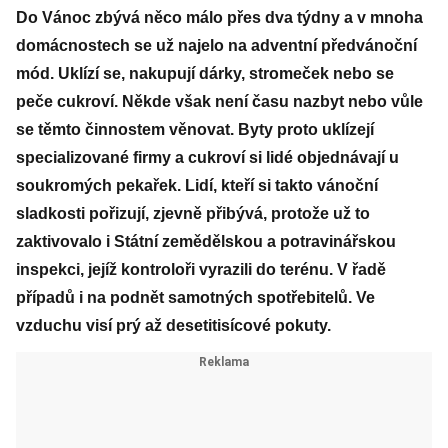
Do Vánoc zbývá něco málo přes dva týdny a v mnoha
domácnostech se už najelo na adventní předvánoční
mód. Uklízí se, nakupují dárky, stromeček nebo se
peče cukroví. Někde však není času nazbyt nebo vůle
se těmto činnostem věnovat. Byty proto uklízejí
specializované firmy a cukroví si lidé objednávají u
soukromých pekařek. Lidí, kteří si takto vánoční
sladkosti pořizují, zjevně přibývá, protože už to
zaktivovalo i Státní zemědělskou a potravinářskou
inspekci, jejíž kontroloři vyrazili do terénu. V řadě
případů i na podnět samotných spotřebitelů. Ve
vzduchu visí prý až desetitisícové pokuty.