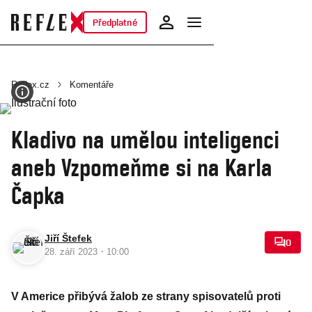
Předplatné
Reflex.cz
Komentáře
Kladivo na umělou inteligenci
aneb Vzpomeňme si na Karla
Čapka
Jiří Štefek
0
·
28. září 2023
10:00
V Americe přibývá žalob ze strany spisovatelů proti