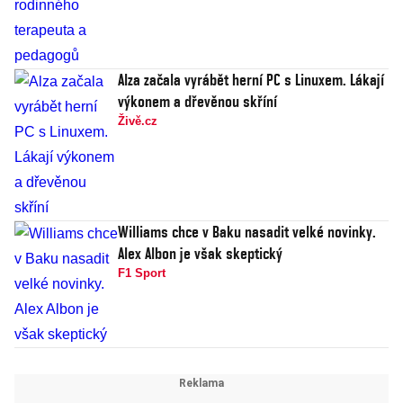
Alza začala vyrábět herní PC s Linuxem. Lákají
výkonem a dřevěnou skříní
Živě.cz
Williams chce v Baku nasadit velké novinky.
Alex Albon je však skeptický
F1 Sport