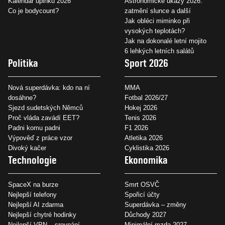
Kalendář úplňků 2026
Astronomické úkazy 2026:
Co je bodycount?
zatmění slunce a další
Jak obléci miminko při
vysokých teplotách?
Jak na dokonalé letní mojito
6 lehkých letních salátů
Politika
Sport 2026
Nová superdávka: kdo na ní
MMA
dosáhne?
Fotbal 2026/27
Sjezd sudetských Němců
Hokej 2026
Proč vláda zavádí EET?
Tenis 2026
Padni komu padni
F1 2026
Výpověď z práce vzor
Atletika 2026
Divoký kačer
Cyklistika 2026
Technologie
Ekonomika
SpaceX na burze
Smrt OSVČ
Nejlepší telefony
Spořicí účty
Nejlepší AI zdarma
Superdávka – změny
Nejlepší chytré hodinky
Důchody 2027
Nejlepší VPN – srovnání
Minimální mzda 2027