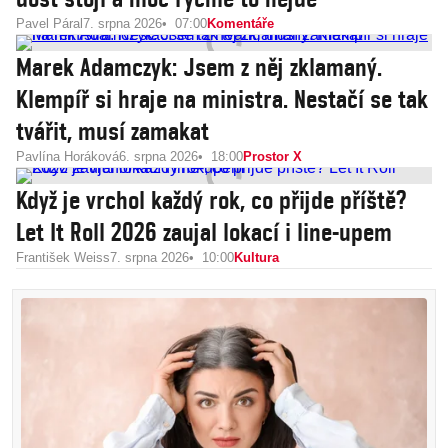
Pavel Páral
7. srpna 2026
07:00
Komentáře
Marek Adamczyk: Jsem z něj zklamaný.
Klempíř si hraje na ministra. Nestačí se tak
tvářit, musí zamakat
Pavlína Horáková
6. srpna 2026
18:00
Prostor X
Když je vrchol každý rok, co přijde příště?
Let It Roll 2026 zaujal lokací i line-upem
František Weiss
7. srpna 2026
10:00
Kultura