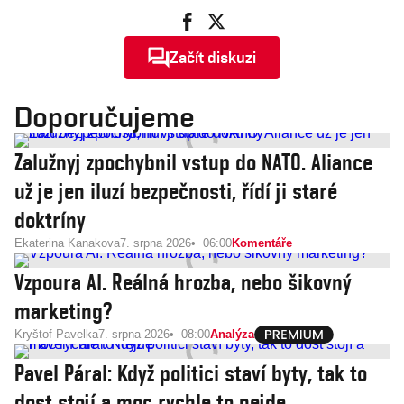
Začít diskuzi
Doporučujeme
Zalužnyj zpochybnil vstup do NATO. Aliance
už je jen iluzí bezpečnosti, řídí ji staré
doktríny
Ekaterina Kanakova
7. srpna 2026
06:00
Komentáře
Vzpoura AI. Reálná hrozba, nebo šikovný
marketing?
Kryštof Pavelka
7. srpna 2026
08:00
Analýza
Pavel Páral: Když politici staví byty, tak to
dost stojí a moc rychle to nejde