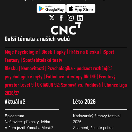
Další témata z našich webů
Moje Psychologie
Blesk Tlapky
Hráči na Blesku
iSport
Fantasy
Spotřebitelské testy
Blesku
Nemovitosti
Psychologika - podcast rozbíjející
psychologické mýty
Fotbalové přestupy ONLINE
Eventový
prostor Level 9
OKTAGON 92: Szabová vs. Pudilová
Chance Liga
2026/27
Aktuálně
Léto 2026
Epicentrum
Karlovarský filmový festival
Neštovice: příznaky, léčba
2026
V čem jezdí Yamal a Mesii?
Znamení, že jste potkali