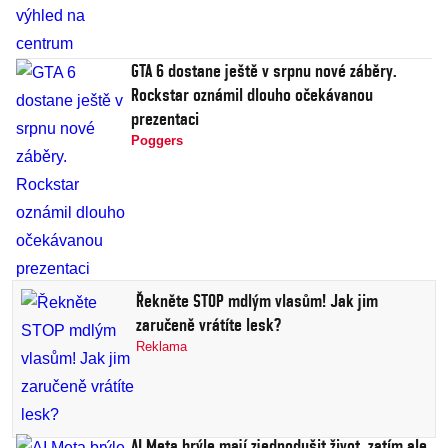
GTA 6 dostane ještě v srpnu nové záběry.
Rockstar oznámil dlouho očekávanou
prezentaci
Poggers
Řekněte STOP mdlým vlasům! Jak jim
zaručeně vrátíte lesk?
Reklama
AI Meta brýle mají zjednodušit život, zatím ale