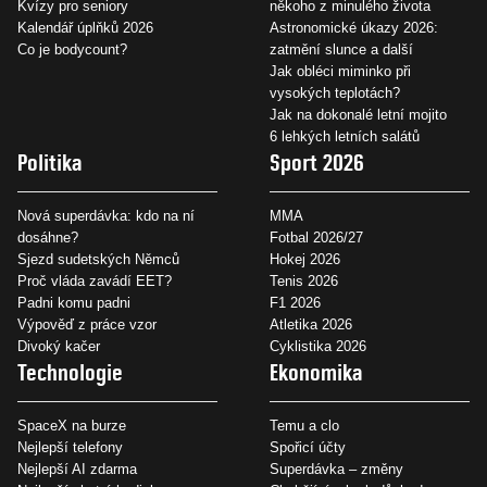
Kvízy pro seniory
někoho z minulého života
Kalendář úplňků 2026
Astronomické úkazy 2026:
Co je bodycount?
zatmění slunce a další
Jak obléci miminko při
vysokých teplotách?
Jak na dokonalé letní mojito
6 lehkých letních salátů
Politika
Sport 2026
Nová superdávka: kdo na ní
MMA
dosáhne?
Fotbal 2026/27
Sjezd sudetských Němců
Hokej 2026
Proč vláda zavádí EET?
Tenis 2026
Padni komu padni
F1 2026
Výpověď z práce vzor
Atletika 2026
Divoký kačer
Cyklistika 2026
Technologie
Ekonomika
SpaceX na burze
Temu a clo
Nejlepší telefony
Spořicí účty
Nejlepší AI zdarma
Superdávka – změny