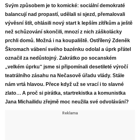
Svým způsobem je to komické: sociální demokraté
balancují nad propastí, udělali si sjezd, přemalovali
vývěsní štít, ohlásili nový start k lepším zítřkům a ještě
než schůzování skončili, mnozí z nich záškolácky
prchli domů. Možná i na koupaliště. Ostřílený Zdeněk
Škromach vábení svého bazénku odolal a úprk přátel
označil za nedůstojný. Zakrátko po socanském
„velkém úprku“ jsme si připomínali desetileté výročí
teatrálního zásahu na Nečasově úřadu vlády. Stále
nám vrtá hlavou. Přece když už se vrací i to slavné
zlato… A proč si pirátka, startrekistka a komunistka
Jana Michailidu zřejmě moc neužila své odvolávání?