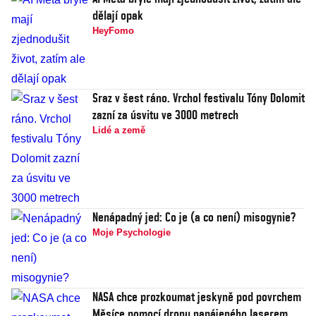
dělají opak
HeyFomo
Sraz v šest ráno. Vrchol festivalu Tóny Dolomit
zazní za úsvitu ve 3000 metrech
Lidé a země
Nenápadný jed: Co je (a co není) misogynie?
Moje Psychologie
NASA chce prozkoumat jeskyně pod povrchem
Měsíce pomocí dronu napájeného laserem