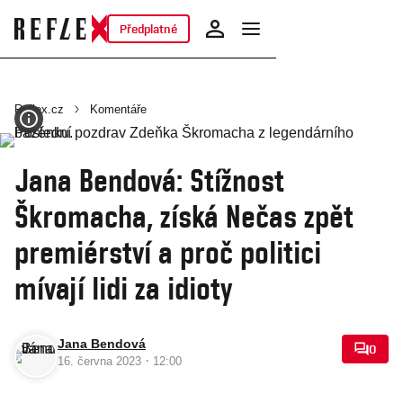
Předplatné
Reflex.cz
Komentáře
Jana Bendová: Stížnost
Škromacha, získá Nečas zpět
premiérství a proč politici
mívají lidi za idioty
Jana Bendová
0
·
16. června 2023
12:00