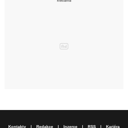
Kontakty
Redakce
Inzerce
RSS
Kariéra