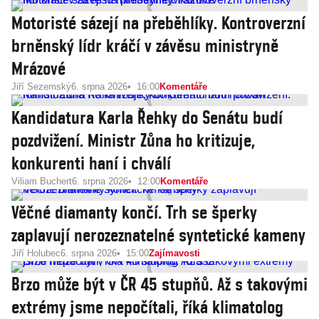
Motoristé sázejí na přeběhlíky. Kontroverzní
brněnský lídr kráčí v závěsu ministryně
Mrázové
Jiří Sezemský
6. srpna 2026
16:00
Komentáře
Kandidatura Karla Řehky do Senátu budí
pozdvižení. Ministr Zůna ho kritizuje,
konkurenti haní i chválí
Viliam Buchert
6. srpna 2026
12:00
Komentáře
Věčné diamanty končí. Trh se šperky
zaplavují nerozeznatelné syntetické kameny
Jiří Holubec
6. srpna 2026
15:00
Zajímavosti
Brzo může být v ČR 45 stupňů. Až s takovými
extrémy jsme nepočítali, říká klimatolog