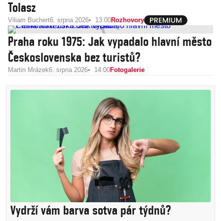
Tolasz
Viliam Buchert
6. srpna 2026
13:00
Rozhovory
Praha roku 1975: Jak vypadalo hlavní město
Československa bez turistů?
Martin Mrázek
6. srpna 2026
14:00
Fotogalerie
Vydrží vám barva sotva pár týdnů?