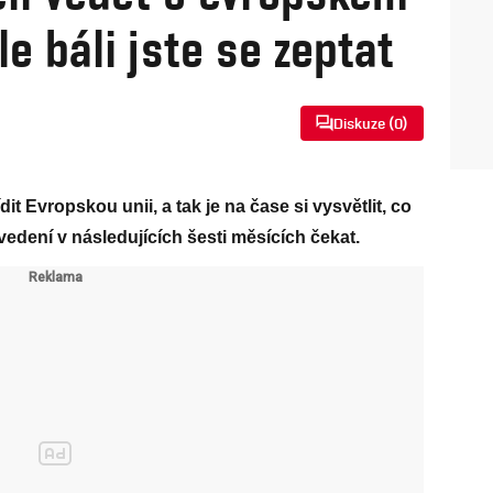
le báli jste se zeptat
Diskuze (
0
)
it Evropskou unii, a tak je na čase si vysvětlit, co
dení v následujících šesti měsících čekat.