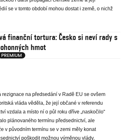
édií se v tomto období mohou dostat i země, o nichž
vá finanční tortura: Česko si neví rady s
pohonných hmot
á rezignace na předsedání v Radě EU se ovšem
ritská vláda věděla, že její občané v referendu
tví vzdala a místo ní o půl roku dříve „naskočilo“
lo plánovaného termínu předsednictví, ale
ože v původním termínu se v zemi měly konat
dsednictví poškodit možnou výměnou vlády.