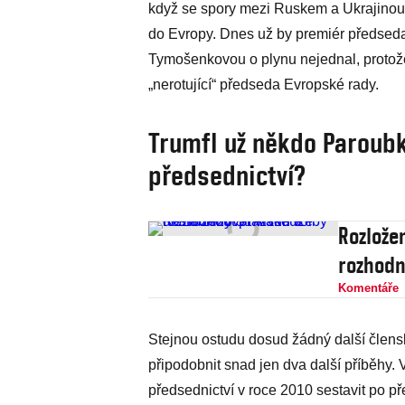
když se spory mezi Ruskem a Ukrajinou
do Evropy. Dnes už by premiér předsedaj
Tymošenkovou o plynu nejednal, protože
„nerotující“ předseda Evropské rady.
Trumfl už někdo Paroub
předsednictví?
Rozlože
rozhodn
Komentáře
Stejnou ostudu dosud žádný další člensk
připodobnit snad jen dva další příběhy.
předsednictví v roce 2010 sestavit po 