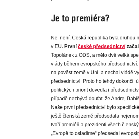
Je to premiéra?
Ne, není. Česká republika byla druhou n
v EU.
První
české předsednictví
začal
Topolánek z ODS, a mělo dvě velká spec
vlády během evropského předsednictví. 
na pověst země v Unii a nechal vládě v
předsednictví. Proto ho tehdy dokončil 
politických priorit dovedla i předsedni
případě nezbývá doufat, že Andrej Babiš
Naše první předsednictví bylo specifické
ještě členská země předsedala nejenom 
tvoří premiéři a prezidenti všech člens
„Evropě to osladíme“ předsedal evropsk