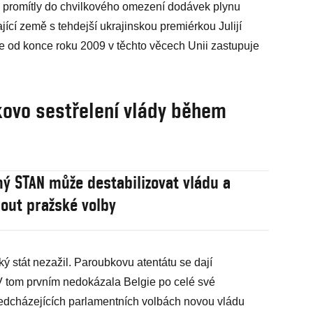
 promítly do chvilkového omezení dodávek plynu
ící země s tehdejší ukrajinskou premiérkou Julijí
 od konce roku 2009 v těchto věcech Unii zastupuje
kovo sestřelení vlády během
ný STAN může destabilizovat vládu a
out pražské volby
ý stát nezažil. Paroubkovu atentátu se dají
 V tom prvním nedokázala Belgie po celé své
předcházejících parlamentních volbách novou vládu