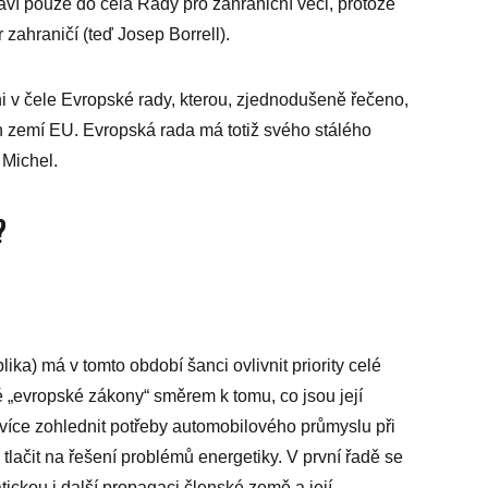
taví pouze do čela Rady pro zahraniční věci, protože
str zahraničí (teď Josep Borrell).
i v čele Evropské rady, kterou, zjednodušeně řečeno,
ch zemí EU. Evropská rada má totiž svého stálého
 Michel.
?
ika) má v tomto období šanci ovlivnit priority celé
„evropské zákony“ směrem k tomu, co jsou její
více zohlednit potřeby automobilového průmyslu při
tlačit na řešení problémů energetiky. V první řadě se
ickou i další propagaci členské země a její