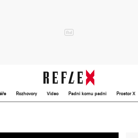
áře
Rozhovory
Video
Padni komu padni
Prostor X