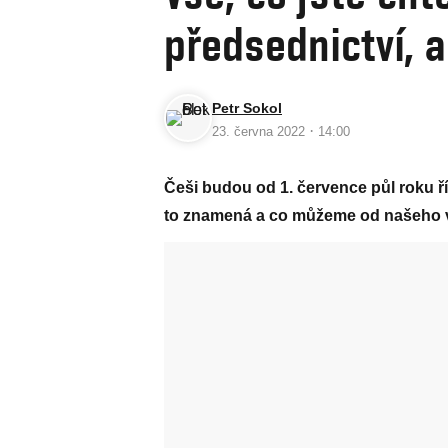
předsednictví, a
Petr Sokol
·
23. června 2022
14:00
Češi budou od 1. července půl roku říd
to znamená a co můžeme od našeho ve