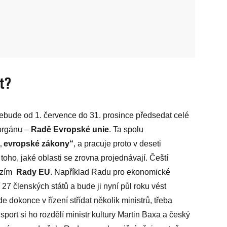
t?
 nebude od 1. července do 31. prosince předsedat celé
 orgánu –
Radě Evropské unie
. Ta spolu
„
evropské zákony“
, a pracuje proto v deseti
oho, jaké oblasti se zrovna projednávají. Čeští
rzím
Rady EU
. Například Radu pro ekonomické
cí 27 členských států a bude ji nyní půl roku vést
 dokonce v řízení střídat několik ministrů, třeba
sport si ho rozdělí ministr kultury Martin Baxa a český