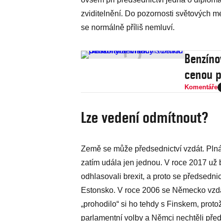
zviditelnění. Do pozornosti světových m
se normálně příliš nemluví.
Benzíno
cenou 
Komentáře
Lze vedení odmítnout?
Země se může předsednictví vzdát. Pln
zatím udála jen jednou. V roce 2017 už b
odhlasovali brexit, a proto se předsednic
Estonsko. V roce 2006 se Německo vzda
„prohodilo“ si ho tehdy s Finskem, prot
parlamentní volby a Němci nechtěli pře