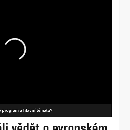
e program a hlavní témata?
ěli vědět o evropském