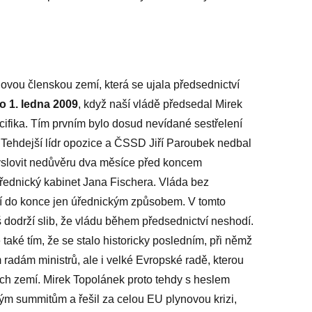
ovou členskou zemí, která se ujala předsednictví
o 1. ledna 2009
, když naší vládě předsedal Mirek
ifika. Tím prvním bylo dosud nevídané sestřelení
Tehdejší lídr opozice a ČSSD Jiří Paroubek nedbal
yslovit nedůvěru dva měsíce před koncem
úřednický kabinet Jana Fischera. Vláda bez
ctví do konce jen úřednickým způsobem. V tomto
 dodrží slib, že vládu během předsednictví neshodí.
 také tím, že se stalo historicky posledním, při němž
radám ministrů, ale i velké Evropské radě, kterou
kých zemí. Mirek Topolánek proto tehdy s heslem
ým summitům a řešil za celou EU plynovou krizi,