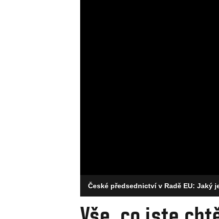
České předsednictví v Radě EU: Jaký j
Vše, co jste cht