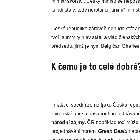
ministr školství. Český ministr se nepos
tu řídí stálý, tedy nerotující „unijní“ mini
Česká republika zároveň nebude stát an
tvoří summity hlav států a vlád členský
předsedu, jímž je nyní Belgičan Charles
K čemu je to celé dobré
I malá či střední země (jako Česká republ
Evropské unie a posunout projednávané 
národní zájmy
. ČR například teď může 
projednávání norem
Green Dealu
nebo 
ovšem při předsednictví jedná o diplomat