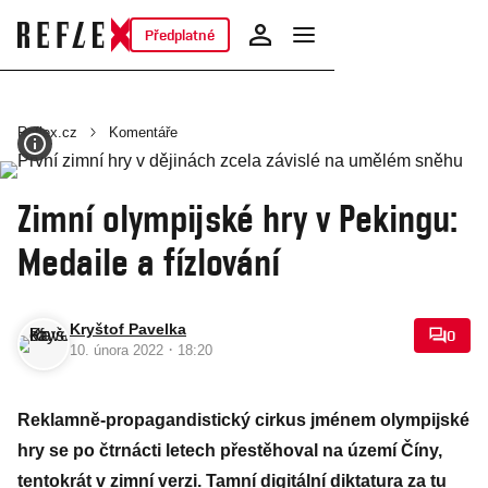
Předplatné
Reflex.cz
Komentáře
Zimní olympijské hry v Pekingu:
Medaile a fízlování
Kryštof Pavelka
0
·
10. února 2022
18:20
Reklamně-propagandistický cirkus jménem olympijské
hry se po čtrnácti letech přestěhoval na území Číny,
tentokrát v zimní verzi. Tamní digitální diktatura za tu