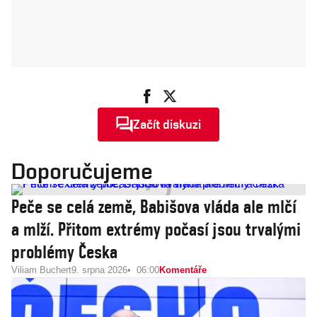
Začít diskuzi
Doporučujeme
Peče se celá země, Babišova vláda ale mlčí
a mlží. Přitom extrémy počasí jsou trvalými
problémy Česka
Viliam Buchert
9. srpna 2026
06:00
Komentáře