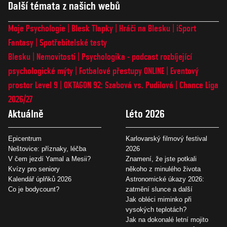
Další témata z našich webů
Moje Psychologie
Blesk Tlapky
Hráči na Blesku
iSport
Fantasy
Spotřebitelské testy
Blesku
Nemovitosti
Psychologika - podcast rozbíjející
psychologické mýty
Fotbalové přestupy ONLINE
Eventový
prostor Level 9
OKTAGON 92: Szabová vs. Pudilová
Chance Liga
2026/27
Aktuálně
Léto 2026
Epicentrum
Karlovarský filmový festival
Neštovice: příznaky, léčba
2026
V čem jezdí Yamal a Mesii?
Znamení, že jste potkali
Kvízy pro seniory
někoho z minulého života
Kalendář úplňků 2026
Astronomické úkazy 2026:
Co je bodycount?
zatmění slunce a další
Jak obléci miminko při
vysokých teplotách?
Jak na dokonalé letní mojito