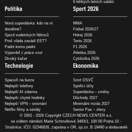
6 lehkých letních salátů
Politika
Sport 2026
Nová superdávka: kdo na ní
MMA
dosáhne?
Fotbal 2026/27
Sjezd sudetských Němců
Hokej 2026
Proč vláda zavádí EET?
Tenis 2026
Padni komu padni
F1 2026
Výpověď z práce vzor
Atletika 2026
Divoký kačer
Cyklistika 2026
Technologie
Ekonomika
SpaceX na burze
Smrt OSVČ
Nejlepší telefony
Spořicí účty
Nejlepší AI zdarma
Superdávka – změny
Nejlepší chytré hodinky
Důchody 2027
Nejlepší VPN – srovnání
Minimální mzda 2027
Netflix filmy a seriály
Senior Pas – slevy
© 2001 - 2026 Copyright
CZECH NEWS CENTER a.s.
se sídlem náměstí Marie Schmolkové 3493/1, 100 00 Praha 10 -
Strašnice, IČO: 02346826, zapsána v OR, sp.zn. B 19490 a dodavatelé