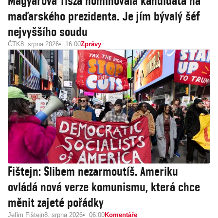
Magyarova Tisza nominovala kandidáta na
maďarského prezidenta. Je jím bývalý šéf
nejvyššího soudu
ČTK
8. srpna 2026
16:00
Zprávy
Fištejn: Slibem nezarmoutíš. Ameriku
ovládá nová verze komunismu, která chce
měnit zajeté pořádky
Jefim Fištejn
8. srpna 2026
06:00
Komentáře