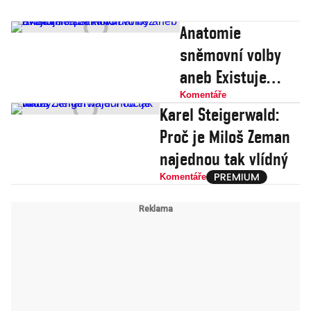
Anatomie
sněmovní volby
aneb Existuje
lepší kandidát než
Komentáře
Karel Steigerwald:
dvojministr za
Proč je Miloš Zeman
ANO?
najednou tak vlídný
Komentáře