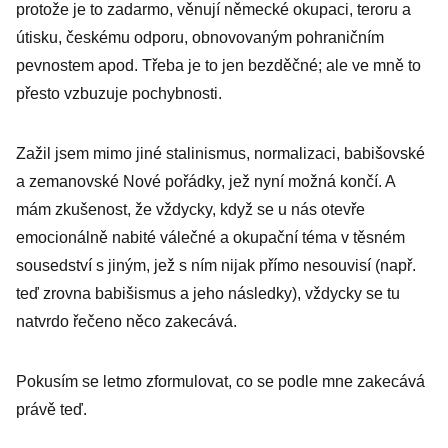
protože je to zadarmo, věnují německé okupaci, teroru a
útisku, českému odporu, obnovovaným pohraničním
pevnostem apod. Třeba je to jen bezděčné; ale ve mně to
přesto vzbuzuje pochybnosti.
Zažil jsem mimo jiné stalinismus, normalizaci, babišovské
a zemanovské Nové pořádky, jež nyní možná končí. A
mám zkušenost, že vždycky, když se u nás otevře
emocionálně nabité válečné a okupační téma v těsném
sousedství s jiným, jež s ním nijak přímo nesouvisí (např.
teď zrovna babišismus a jeho následky), vždycky se tu
natvrdo řečeno něco zakecává.
Pokusím se letmo zformulovat, co se podle mne zakecává
právě teď.