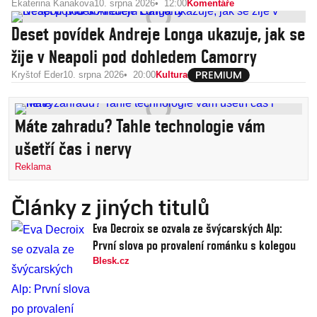
Ekaterina Kanakova
10. srpna 2026
12:00
Komentáře
Deset povídek Andreje Longa ukazuje, jak se
žije v Neapoli pod dohledem Camorry
Kryštof Eder
10. srpna 2026
20:00
Kultura
Máte zahradu? Tahle technologie vám
ušetří čas i nervy
Reklama
Články z jiných titulů
Eva Decroix se ozvala ze švýcarských Alp:
První slova po provalení románku s kolegou
Blesk.cz