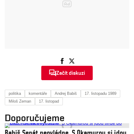
Začít diskuzi
politika
komentáře
Andrej Babiš
17. listopadu 1989
Miloš Zeman
17. listopad
Doporučujeme
Babiš Senát neovládne. S Okamurou si jdou