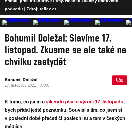
Francii přes offshorové firmy. Nese to známky daňového
podvodu
| Zdroj: reflex.cz
Bohumil Doležal: Slavíme 17.
listopad. Zkusme se ale také na
chvilku zastydět
Bohumil Doležal
0
·
17. listopadu 2021
07:00
K tomu, co jsem o
víkendu psal o výročí 17. listopadu
,
bych přidal ještě poznámku. Souvisí s tím, co jsem si
v poslední době přečetl či poslechl tu a tam v českých
médiích.