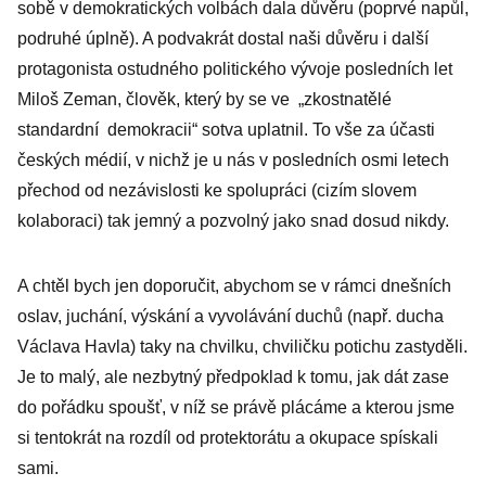
sobě v demokratických volbách dala důvěru (poprvé napůl,
podruhé úplně). A podvakrát dostal naši důvěru i další
protagonista ostudného politického vývoje posledních let
Miloš Zeman, člověk, který by se ve „zkostnatělé
standardní demokracii“ sotva uplatnil. To vše za účasti
českých médií, v nichž je u nás v posledních osmi letech
přechod od nezávislosti ke spolupráci (cizím slovem
kolaboraci) tak jemný a pozvolný jako snad dosud nikdy.
A chtěl bych jen doporučit, abychom se v rámci dnešních
oslav, juchání, výskání a vyvolávání duchů (např. ducha
Václava Havla) taky na chvilku, chviličku potichu zastyděli.
Je to malý, ale nezbytný předpoklad k tomu, jak dát zase
do pořádku spoušť, v níž se právě plácáme a kterou jsme
si tentokrát na rozdíl od protektorátu a okupace spískali
sami.