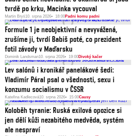
tvrdě po krku, Macinka vycouval
Martin Bryś
10. srpna 2026
18:00
Padni komu padni
Formule 1 je neobjektivní a nevyvážená,
zrušíme ji, tvrdí Babiš poté, co prezident
fotil závody v Maďarsku
Dominik Landsman
10. srpna 2026
19:00
Divoký kačer
Lev salónů i kronikář panelákové šedi:
Vladimír Páral psal o všednosti, sexu i
konzumu socialismu v ČSSR
Kateřina Kadlecová
10. srpna 2026
15:00
Causy
Koloběh tyranie: Ruská exilová opozice si
jen dělí kůži nezabitého medvěda, systém
ale nespraví