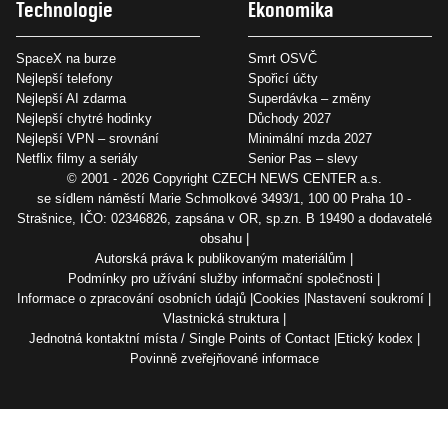
Technologie
Ekonomika
SpaceX na burze
Smrt OSVČ
Nejlepší telefony
Spořicí účty
Nejlepší AI zdarma
Superdávka – změny
Nejlepší chytré hodinky
Důchody 2027
Nejlepší VPN – srovnání
Minimální mzda 2027
Netflix filmy a seriály
Senior Pas – slevy
© 2001 - 2026 Copyright
CZECH NEWS CENTER a.s.
se sídlem náměstí Marie Schmolkové 3493/1, 100 00 Praha 10 -
Strašnice, IČO: 02346826, zapsána v OR, sp.zn. B 19490 a dodavatelé
obsahu
Autorská práva k publikovaným materiálům
Podmínky pro užívání služby informační společnosti
Informace o zpracování osobních údajů
Cookies
Nastavení soukromí
Vlastnická struktura
Jednotná kontaktní místa / Single Points of Contact
Etický kodex
Povinně zveřejňované informace