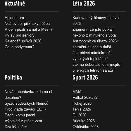
Aktuálně
Léto 2026
Epicentrum
Karlovarský filmový festival
Neštovice: příznaky, léčba
2026
V čem jezdí Yamal a Mesii?
Znamení, že jste potkali
Kvízy pro seniory
někoho z minulého života
Kalendář úplňků 2026
Astronomické úkazy 2026:
Co je bodycount?
zatmění slunce a další
Jak obléci miminko při
vysokých teplotách?
Jak na dokonalé letní mojito
6 lehkých letních salátů
Politika
Sport 2026
Nová superdávka: kdo na ní
MMA
dosáhne?
Fotbal 2026/27
Sjezd sudetských Němců
Hokej 2026
Proč vláda zavádí EET?
Tenis 2026
Padni komu padni
F1 2026
Výpověď z práce vzor
Atletika 2026
Divoký kačer
Cyklistika 2026