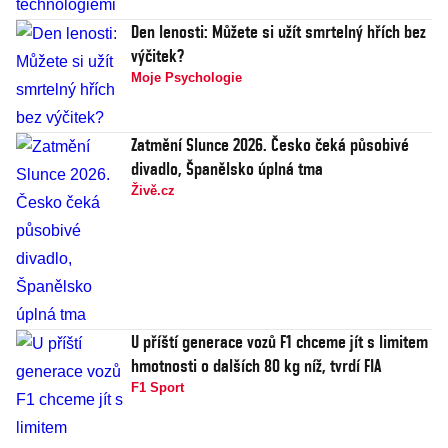
Den lenosti: Můžete si užít smrtelný hřích bez
výčitek?
Moje Psychologie
Zatmění Slunce 2026. Česko čeká působivé
divadlo, Španělsko úplná tma
Živě.cz
U příští generace vozů F1 chceme jít s limitem
hmotnosti o dalších 80 kg níž, tvrdí FIA
F1 Sport